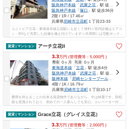
阪急神戸本線
「
武庫之荘
」駅 徒歩28分
阪急神戸本線
「
塚口
」駅 徒歩36分
2階 / 1R / 17.46㎡
兵庫県
尼崎市
立花町
１丁目23-33
ユニトピア立花：東海道本線立花駅にも近くて便利☆室内設備はエアコ
ン・BSなど充実した設備を備え付けています☆共用部には宅配ボックス
が備え付けられているため、急なお出かけや不在...
アーチ立花II
賃貸 | マンション
3.3
万
円
(管理費等：5,000円 )
0ヶ月
0ヶ月
敷金
礼金
東海道本線
「
立花
」駅 徒歩4分
阪急神戸本線
「
武庫之荘
」駅 徒歩28分
阪神本線
「
尼崎センタープール前
」駅 徒歩
4階 / 1K / 16.79㎡
兵庫県
尼崎市
立花町
１丁目10-17
費用を抑えることの出来る賃貸物件でありながら、中は綺麗です。防犯
面も意識されており、初めての一人暮らしでも安心。エレベーター付き
の物件なので、大きい荷物も快適に運べます。...
Grace立花（グレイス立花）
賃貸 | マンション
3.3
万
円
(管理費等：2,000円 )