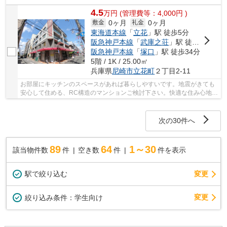
4.5
万
円
(管理費等：4,000円 )
0ヶ月
0ヶ月
敷金
礼金
東海道本線
「
立花
」駅 徒歩5分
阪急神戸本線
「
武庫之荘
」駅 徒歩21分
阪急神戸本線
「
塚口
」駅 徒歩34分
5階 / 1K / 25.00㎡
兵庫県
尼崎市
立花町
２丁目2-11
お部屋にキッチンのスペースがあれば暮らしやすいです。地震がきても
安心して住める、RC構造のマンションご検討下さい。快適な住み心地
と、嬉しい低賃料の家賃4.1万円の物件。経済面的...
次の30件へ
89
64
1～30
該当物件数
件
空き数
件
件を表示
駅で絞り込む
変更
変更
絞り込み条件：
学生向け