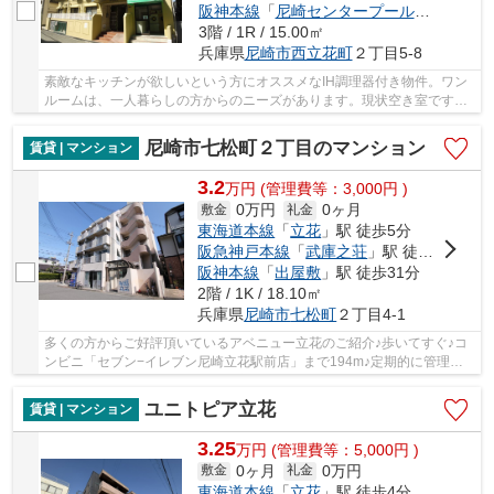
阪神本線
「
尼崎センタープール前
」駅 徒歩
3階 / 1R / 15.00㎡
兵庫県
尼崎市
西立花町
２丁目5-8
素敵なキッチンが欲しいという方にオススメなIH調理器付き物件。ワン
ルームは、一人暮らしの方からのニーズがあります。現状空き室ですの
で、即内見も可能。駐輪場も併設されているの...
尼崎市七松町２丁目のマンション
賃貸 | マンション
3.2
万
円
(管理費等：3,000円 )
0万円
0ヶ月
敷金
礼金
東海道本線
「
立花
」駅 徒歩5分
阪急神戸本線
「
武庫之荘
」駅 徒歩30分
阪神本線
「
出屋敷
」駅 徒歩31分
2階 / 1K / 18.10㎡
兵庫県
尼崎市
七松町
２丁目4-1
多くの方からご好評頂いているアベニュー立花のご紹介♪歩いてすぐ♪コ
ンビニ「セブン−イレブン尼崎立花駅前店」まで194m♪定期的に管理人
が巡回点検を行っています♪尼崎市エリアや東海道...
ユニトピア立花
賃貸 | マンション
3.25
万
円
(管理費等：5,000円 )
0ヶ月
0万円
敷金
礼金
東海道本線
「
立花
」駅 徒歩4分