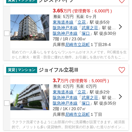
グレストハイツ
賃貸 | マンション
3.65
万
円
(管理費等：6,000円 )
5万円
0ヶ月
敷金
礼金
東海道本線
「
立花
」駅 徒歩5分
阪急神戸本線
「
武庫之荘
」駅 徒歩25分
阪急神戸本線
「
塚口
」駅 徒歩30分
7階 / 1R / 23.00㎡
兵庫県
尼崎市
立花町
１丁目28-4
初めての一人暮らしをするならワンルームがオススメです。RC構造を生
かした耐火・耐震・防音に優れた物件。お引越しを急がれてる方もこち
らは空き部屋ですので案内できます。駐輪場付...
ジョイフル立花Ⅲ
賃貸 | マンション
3.7
万
円
(管理費等：5,000円 )
0万円
0万円
敷金
礼金
東海道本線
「
立花
」駅 徒歩2分
阪急神戸本線
「
武庫之荘
」駅 徒歩20分
阪急神戸本線
「
塚口
」駅 徒歩35分
2階 / 1K / 20.07㎡
兵庫県
尼崎市
立花町
１丁目
ラクラク洗濯できるようにお部屋の中に洗濯機が設置できます。経済面
的で、メリットも多い賃貸物件。防犯対策の行き届いた造りがポイン
ト。映画なども楽しめるCATV対応の物件となって...