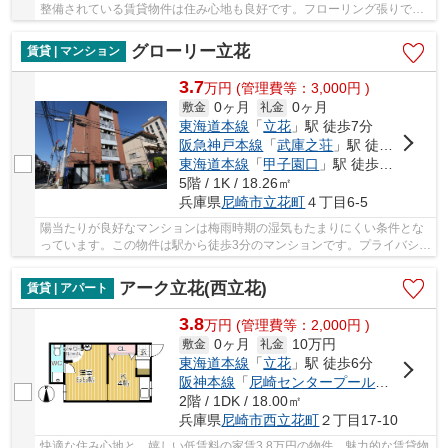
整備されている賃貸物件は住み心地も良好です。フローリング張りでお
掃除も快適な物件となっています。よく自転車...
グローリー立花
賃貸 | マンション
3.7
万
円
(管理費等：3,000円 )
0ヶ月
0ヶ月
敷金
礼金
東海道本線
「
立花
」駅 徒歩7分
阪急神戸本線
「
武庫之荘
」駅 徒歩20分
東海道本線
「
甲子園口
」駅 徒歩36分
5階 / 1K / 18.26㎡
兵庫県
尼崎市
立花町
４丁目6-5
陽当たりが良好なマンションは梅雨時期の湿気もたまりにくい条件とな
っています。この物件は駅から徒歩3分のマンションです。プライバシー
を気にしている方も角部屋なので安心です。賃...
アーク立花(西立花)
賃貸 | アパート
3.8
万
円
(管理費等：2,000円 )
0ヶ月
10万円
敷金
礼金
東海道本線
「
立花
」駅 徒歩6分
阪神本線
「
尼崎センタープール前
」駅 徒歩
2階 / 1DK / 18.00㎡
兵庫県
尼崎市
西立花町
２丁目17-10
快適な住み心地と、嬉しい低賃料の家賃3.8万円の物件。魅力的な賃貸物