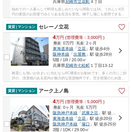
兵庫県
尼崎市
立花町
４丁目
始めての一人暮らしで料理も楽しみたいなら間取りは1K。うれしい4万
円の家賃のお部屋でゆとりある生活を実現。物干し場にも使用できるバ
ルコニーが嬉しいマンションとなっています。ハ...
セレーノ立花
賃貸 | マンション
4
万
円
(管理費等：3,000円 )
0万円
2ヶ月
敷金
礼金
東海道本線
「
立花
」駅 徒歩4分
阪神本線
「
出屋敷
」駅 徒歩28分
5階 / 1R / 20.00㎡
兵庫県
尼崎市
七松町
１丁目13-12
耐震にも強いお住まいに住むならRC構造がお勧めです。多くの方にご好
評の、清潔感のある室内が魅力的な賃貸物件です。空き部屋のため急な
お引越しでも大丈夫。木のぬくもりを感じるこ...
アーク上ノ島
賃貸 | マンション
4
万
円
(管理費等：5,000円 )
0ヶ月
5万円
敷金
礼金
阪急神戸本線
「
武庫之荘
」駅 徒歩15分
東海道本線
「
立花
」駅 徒歩20分
阪急神戸本線
「
塚口
」駅 徒歩25分
3階 / 1DK / 29.00㎡