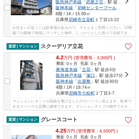
阪急神戸本線
「
武庫之荘
」駅 徒歩25分
阪神本線
「
尼崎センタープール前
」駅 徒歩
8階 / 1K / 15.00㎡
兵庫県
尼崎市
立花町
１丁目13-22
お住まいの近くには駐車場があるので、そちらをご利用ください。10階
建ての建物で地域にマッチした物件。しっかりとした造りで信頼できる
中古物件。安心と信頼のマンションタイプの物...
スクーデリア立花
賃貸 | マンション
4.2
万
円
(管理費等：3,000円 )
0ヶ月
0ヶ月
敷金
礼金
東海道本線
「
立花
」駅 徒歩3分
阪急神戸本線
「
塚口
」駅 徒歩27分
阪神本線
「
出屋敷
」駅 徒歩30分
4階 / 1R / 18.74㎡
兵庫県
尼崎市
七松町
２丁目3-7
マンションにネットの回線を繋げましたのでパソコン使えます。駐車で
きるスペースも近隣に確保できます。マンションタイプの物件でセキュ
リティ面も充実してます。畳よりも傷がつきに...
グレースコート
賃貸 | マンション
4.25
万
円
(管理費等：6,500円 )
0ヶ月
0ヶ月
敷金
礼金