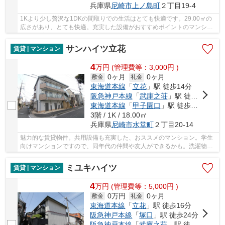
兵庫県
尼崎市
上ノ島町
２丁目19-4
1Kより少し贅沢な1DKの間取りでの生活はとても快適です。29.00㎡の
広さがあり、とても快適。充実した設備がおすすめポイントのマンショ
ンタイプの物件。高ニーズである、陽当りの良い...
サンハイツ立花
賃貸 | マンション
4
万
円
(管理費等：3,000円 )
0ヶ月
0ヶ月
敷金
礼金
東海道本線
「
立花
」駅 徒歩14分
阪急神戸本線
「
武庫之荘
」駅 徒歩16分
東海道本線
「
甲子園口
」駅 徒歩27分
3階 / 1K / 18.00㎡
兵庫県
尼崎市
水堂町
２丁目20-14
魅力的な賃貸物件。共用設備も充実した、おススメのマンション。学生
向けマンションですので、同年代の仲間や友人ができるかも。洗濯物や
布団を干すのにも活躍するバルコニー付きの物...
ミユキハイツ
賃貸 | マンション
4
万
円
(管理費等：5,000円 )
0万円
0ヶ月
敷金
礼金
東海道本線
「
立花
」駅 徒歩16分
阪急神戸本線
「
塚口
」駅 徒歩24分
阪急神戸本線
「
武庫之荘
」駅 徒歩29分