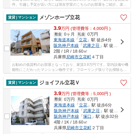
件。引越し予定が近い方には現在空室のこちらのお部屋をご紹介。楽し
いキャンパスライフを送るなら学生向物件がお...
メゾンホープ立花
賃貸 | マンション
3.9
万
円
(管理費等：4,000円 )
0ヶ月
0万円
敷金
礼金
東海道本線
「
立花
」駅 徒歩4分
阪急神戸本線
「
武庫之荘
」駅 徒歩20分
2階 / 1R / 18.60㎡
兵庫県
尼崎市
立花町
４丁目
お勧めの低賃料のお部屋となっており、家賃3.9万円です。室内設備や機
能性にこだわったマンション物件です。フローリング張りでお掃除も快
適な物件となっています。併設された駐輪場も...
ジョイフル立花Ｖ
賃貸 | マンション
3.9
万
円
(管理費等：5,000円 )
0万円
0万円
敷金
礼金
東海道本線
「
立花
」駅 徒歩6分
阪急神戸本線
「
武庫之荘
」駅 徒歩21分
阪急神戸本線
「
塚口
」駅 徒歩32分
4階 / 1K / 18.60㎡
兵庫県
尼崎市
立花町
２丁目