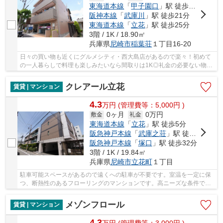
東海道本線
「
甲子園口
」駅 徒歩21分
阪神本線
「
武庫川
」駅 徒歩21分
東海道本線
「
立花
」駅 徒歩25分
3階 / 1K / 18.90㎡
兵庫県
尼崎市
稲葉荘
１丁目16-20
日々の買い物も近くにグルメシティ・西大島店があるので楽々！初めて
の一人暮らしで料理も楽しみたいなら間取りは1K◎礼金の必要ない物件
となっており、経済的にも嬉しく好評です♪お洗...
クレアール立花
賃貸 | マンション
4.3
万
円
(管理費等：5,000円 )
0ヶ月
0万円
敷金
礼金
東海道本線
「
立花
」駅 徒歩5分
阪急神戸本線
「
武庫之荘
」駅 徒歩25分
阪急神戸本線
「
塚口
」駅 徒歩32分
3階 / 1K / 19.84㎡
兵庫県
尼崎市
立花町
１丁目
駐車可能スペースがあるので遠くへの駐車が不要です。室温を一定に保
つ、断熱性のあるフローリングのマンションです。高ニーズな条件であ
るエアコン完備が嬉しいマンションとなってい...
メゾンフロール
賃貸 | マンション
4.3