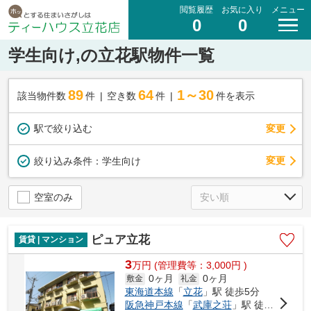
閲覧履歴
お気に入り
メニュー
0
0
学生向け,の立花駅物件一覧
89
64
1～30
該当物件数
件
空き数
件
件を表示
駅で絞り込む
変更
変更
絞り込み条件：
学生向け
空室のみ
ピュア立花
賃貸 | マンション
3
万
円
(管理費等：3,000円 )
0ヶ月
0ヶ月
敷金
礼金
東海道本線
「
立花
」駅 徒歩5分
阪急神戸本線
「
武庫之荘
」駅 徒歩29分