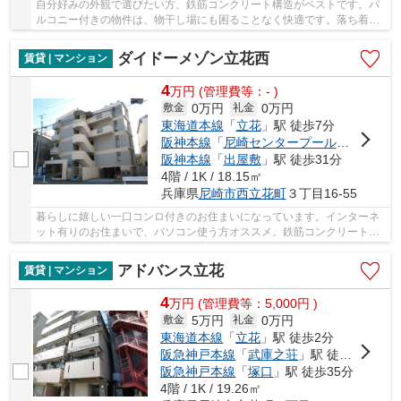
自分好みの外観で選びたい方、鉄筋コンクリート構造がベストです。バ
ルコニー付きの物件は、物干し場にも困ることなく快適です。落ち着き
ある、フローリング張りのマンションとなって...
ダイドーメゾン立花西
賃貸 | マンション
4
万
円
(管理費等：- )
0万円
0万円
敷金
礼金
東海道本線
「
立花
」駅 徒歩7分
阪神本線
「
尼崎センタープール前
」駅 徒歩
阪神本線
「
出屋敷
」駅 徒歩31分
4階 / 1K / 18.15㎡
兵庫県
尼崎市
西立花町
３丁目16-55
暮らしに嬉しい一口コンロ付きのお住まいになっています。インターネ
ット有りのお住まいで、パソコン使う方オススメ。鉄筋コンクリート構
造なので震災や火災の際にも信頼性があります...
アドバンス立花
賃貸 | マンション
4
万
円
(管理費等：5,000円 )
5万円
0万円
敷金
礼金
東海道本線
「
立花
」駅 徒歩2分
阪急神戸本線
「
武庫之荘
」駅 徒歩20分
阪急神戸本線
「
塚口
」駅 徒歩35分
4階 / 1K / 19.26㎡