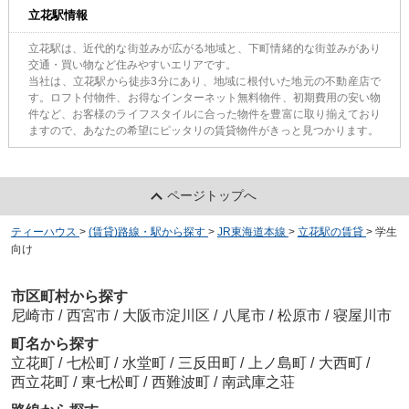
立花駅情報
立花駅は、近代的な街並みが広がる地域と、下町情緒的な街並みがあり
交通・買い物など住みやすいエリアです。
当社は、立花駅から徒歩3分にあり、地域に根付いた地元の不動産店で
す。ロフト付物件、お得なインターネット無料物件、初期費用の安い物
件など、お客様のライフスタイルに合った物件を豊富に取り揃えており
ますので、あなたの希望にピッタリの賃貸物件がきっと見つかります。
ページトップへ
ティーハウス
>
(賃貸)路線・駅から探す
>
JR東海道本線
>
立花駅の賃貸
>
学生
向け
市区町村から探す
尼崎市
/
西宮市
/
大阪市淀川区
/
八尾市
/
松原市
/
寝屋川市
町名から探す
立花町
/
七松町
/
水堂町
/
三反田町
/
上ノ島町
/
大西町
/
西立花町
/
東七松町
/
西難波町
/
南武庫之荘