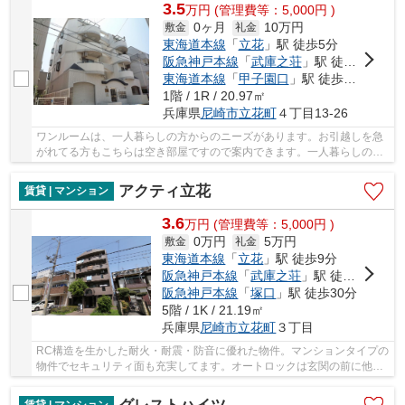
3.5
万
円
(管理費等：5,000円 )
0ヶ月
10万円
敷金
礼金
東海道本線
「
立花
」駅 徒歩5分
阪急神戸本線
「
武庫之荘
」駅 徒歩21分
東海道本線
「
甲子園口
」駅 徒歩36分
1階 / 1R / 20.97㎡
兵庫県
尼崎市
立花町
４丁目13-26
ワンルームは、一人暮らしの方からのニーズがあります。お引越しを急
がれてる方もこちらは空き部屋ですので案内できます。一人暮らしの方
にもおすすめの内装にこだわったマンションタ...
アクティ立花
賃貸 | マンション
3.6
万
円
(管理費等：5,000円 )
0万円
5万円
敷金
礼金
東海道本線
「
立花
」駅 徒歩9分
阪急神戸本線
「
武庫之荘
」駅 徒歩22分
阪急神戸本線
「
塚口
」駅 徒歩30分
5階 / 1K / 21.19㎡
兵庫県
尼崎市
立花町
３丁目
RC構造を生かした耐火・耐震・防音に優れた物件。マンションタイプの
物件でセキュリティ面も充実してます。オートロックは玄関の前に他人
が来ることが無く安心感があります。バルコニ...