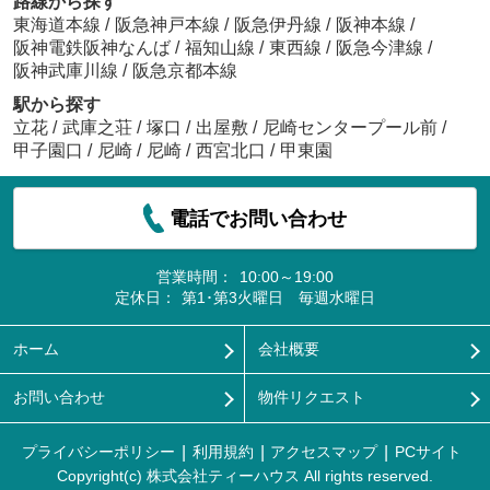
路線から探す
東海道本線
/
阪急神戸本線
/
阪急伊丹線
/
阪神本線
/
阪神電鉄阪神なんば
/
福知山線
/
東西線
/
阪急今津線
/
阪神武庫川線
/
阪急京都本線
駅から探す
立花
/
武庫之荘
/
塚口
/
出屋敷
/
尼崎センタープール前
/
甲子園口
/
尼崎
/
尼崎
/
西宮北口
/
甲東園
電話でお問い合わせ
営業時間：
10:00～19:00
定休日：
第1･第3火曜日 毎週水曜日
ホーム
会社概要
お問い合わせ
物件リクエスト
プライバシーポリシー
利用規約
アクセスマップ
PCサイト
Copyright(c) 株式会社ティーハウス All rights reserved.