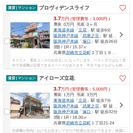
プロヴィデンスライフ
賃貸 | マンション
3.7
万
円
(管理費等：3,000円 )
0万円
0ヶ月
敷金
礼金
東海道本線
「
立花
」駅 徒歩6分
阪急神戸本線
「
武庫之荘
」駅 徒歩21分
阪急神戸本線
「
塚口
」駅 徒歩26分
3階 / 1R / 15.37㎡
兵庫県
尼崎市
立花町
２丁目１６－２５
オススメ、電気コンロのお住まいになっています。ベランダではなく室
内で洗濯機が設置できるスペースがあります。中古でありながらも綺麗
な室内と魅力的な環境のあるお部屋です。エア...
アイローズ立花
賃貸 | マンション
3.7
万
円
(管理費等：5,000円 )
1万円
3万円
敷金
礼金
東海道本線
「
立花
」駅 徒歩7分
阪急神戸本線
「
武庫之荘
」駅 徒歩28分
阪急神戸本線
「
塚口
」駅 徒歩32分
3階 / 1R / 18.00㎡
兵庫県
尼崎市
立花町
１丁目21-24
洗濯機が室内におけるお住まいですので快適な生活ができます。綺麗に