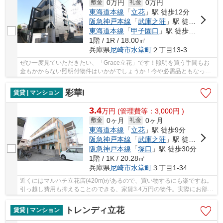
0万円
0万円
敷金
礼金
東海道本線
「
立花
」駅 徒歩12分
阪急神戸本線
「
武庫之荘
」駅 徒歩19分
東海道本線
「
甲子園口
」駅 徒歩29分
1階 / 1R / 18.00㎡
兵庫県
尼崎市
水堂町
２丁目13-3
ぜひ一度見ていただきたい、「Grace立花」です！照明を買う手間もお
金もかからない照明付物件はいかがでしょうか！今や必需品ともなった
ネット！こちらはインターネット有り物件です！...
彩華I
賃貸 | マンション
3.4
万
円
(管理費等：3,000円 )
0ヶ月
0ヶ月
敷金
礼金
東海道本線
「
立花
」駅 徒歩9分
阪急神戸本線
「
武庫之荘
」駅 徒歩17分
阪急神戸本線
「
塚口
」駅 徒歩30分
1階 / 1K / 20.28㎡
兵庫県
尼崎市
水堂町
３丁目1-34
近くにはマルハチ立花店(420m)があるので、買い物するにも楽ですね。
引っ越し費用も抑えることのできる、家賃3.4万円の物件。実際にお部屋
が見たい方、こちらはご案内可能です。防犯面...
トレンディ立花
賃貸 | マンション