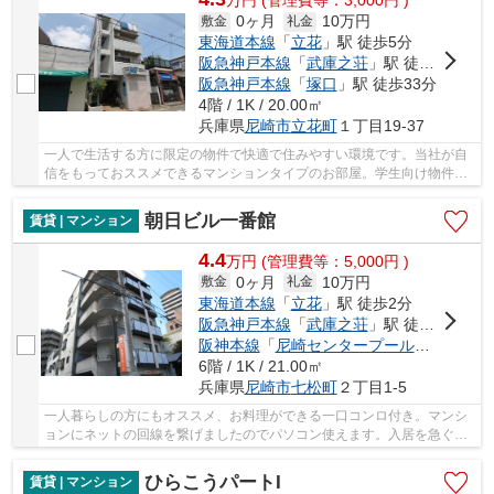
万
円
(管理費等：3,000円 )
0ヶ月
10万円
敷金
礼金
東海道本線
「
立花
」駅 徒歩5分
阪急神戸本線
「
武庫之荘
」駅 徒歩26分
阪急神戸本線
「
塚口
」駅 徒歩33分
4階 / 1K / 20.00㎡
兵庫県
尼崎市
立花町
１丁目19-37
一人で生活する方に限定の物件で快適で住みやすい環境です。当社が自
信をもっておススメできるマンションタイプのお部屋。学生向け物件は
学生に適した造りになっており住みやすいです...
朝日ビル一番館
賃貸 | マンション
4.4
万
円
(管理費等：5,000円 )
0ヶ月
10万円
敷金
礼金
東海道本線
「
立花
」駅 徒歩2分
阪急神戸本線
「
武庫之荘
」駅 徒歩27分
阪神本線
「
尼崎センタープール前
」駅 徒歩
6階 / 1K / 21.00㎡
兵庫県
尼崎市
七松町
２丁目1-5
一人暮らしの方にもオススメ、お料理ができる一口コンロ付き。マンシ
ョンにネットの回線を繋げましたのでパソコン使えます。入居を急ぐ方
にも当物件でしたら現在空き部屋ですのでお勧...
ひらこうパートI
賃貸 | マンション