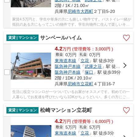
2階 / 1K / 21.00㎡
兵庫県
尼崎市
大西町
２丁目5-20
家賃4.5万円と、学生や単身の方にも嬉しい物件です。バストイレ一緒が
抵抗のある方にもってこいの物件です。学生向物件に住んで楽しいキャ
ンパスライフを送りませんか。エアコン付きの...
サンベールハイム
賃貸 | マンション
4.2
万
円
(管理費等：3,000円 )
0万円
0万円
敷金
礼金
東海道本線
「
立花
」駅 徒歩3分
阪急神戸本線
「
武庫之荘
」駅 徒歩22分
阪急神戸本線
「
塚口
」駅 徒歩39分
2階 / 1DK / 20.10㎡
兵庫県
尼崎市
立花町
４丁目16-7
生活に役立つコンロが一つついているお家がオススメです。初めての一
人暮らしでお友達を呼びたいなら1DKがちょうどいい。多くの方にご好
評を頂いている、礼金ゼロ円の一押しのお部屋で...
松崎マンション立花町
賃貸 | マンション
4.2
万
円
(管理費等：6,000円 )
5万円
5万円
敷金
礼金
東海道本線
「
立花
」駅 徒歩3分