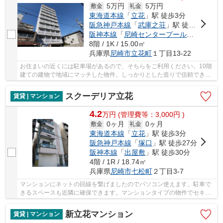
5万円
5万円
敷金
礼金
東海道本線
「
立花
」駅 徒歩3分
阪急神戸本線
「
武庫之荘
」駅 徒歩25分
阪神本線
「
尼崎センタープール前
」駅 徒歩
8階 / 1K / 15.00㎡
兵庫県
尼崎市
立花町
１丁目13-22
お住まいの近くには駐車場があるので、そちらをご利用ください。10階
建ての建物で地域にマッチした物件。しっかりとした造りで信頼できる
中古物件。安心と信頼のマンションタイプの物...
スクーデリア立花
賃貸 | マンション
4.2
万
円
(管理費等：3,000円 )
0ヶ月
0ヶ月
敷金
礼金
東海道本線
「
立花
」駅 徒歩3分
阪急神戸本線
「
塚口
」駅 徒歩27分
阪神本線
「
出屋敷
」駅 徒歩30分
4階 / 1R / 18.74㎡
兵庫県
尼崎市
七松町
２丁目3-7
マンションにネットの回線を繋げましたのでパソコン使えます。駐車で
きるスペースも近隣に確保できます。マンションタイプの物件でセキュ
リティ面も充実してます。畳よりも傷がつきに...
新立花マンション
賃貸 | マンション