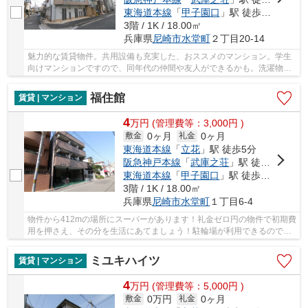
東海道本線
「
甲子園口
」駅 徒歩27分
3階 / 1K / 18.00㎡
兵庫県
尼崎市
水堂町
２丁目20-14
魅力的な賃貸物件。共用設備も充実した、おススメのマンション。学生
向けマンションですので、同年代の仲間や友人ができるかも。洗濯物や
布団を干すのにも活躍するバルコニー付きの物...
福住館
賃貸 | マンション
4
万
円
(管理費等：3,000円 )
0ヶ月
0ヶ月
敷金
礼金
東海道本線
「
立花
」駅 徒歩5分
阪急神戸本線
「
武庫之荘
」駅 徒歩15分
東海道本線
「
甲子園口
」駅 徒歩34分
3階 / 1K / 18.00㎡
兵庫県
尼崎市
水堂町
１丁目6-4
物件から412mの場所にスーパーがあります！礼金ゼロ円の物件で初期費
用を押さえ、その分を生活にあてましょう！駐輪場が利用できるので自
転車の管理も楽です！お手入れが簡単なフロー...
ミユキハイツ
賃貸 | マンション
4
万
円
(管理費等：5,000円 )
0万円
0ヶ月
敷金
礼金