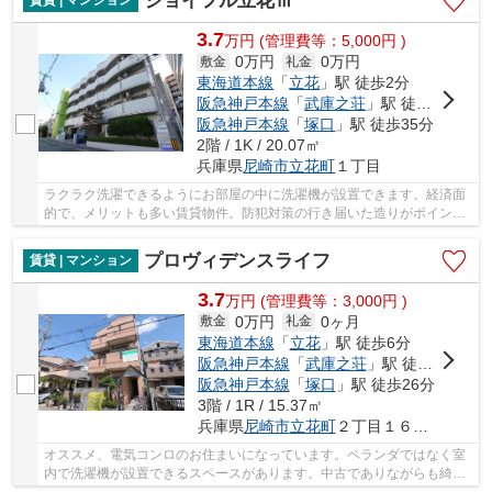
ジョイフル立花Ⅲ
賃貸 | マンション
3.7
万
円
(管理費等：5,000円 )
0万円
0万円
敷金
礼金
東海道本線
「
立花
」駅 徒歩2分
阪急神戸本線
「
武庫之荘
」駅 徒歩20分
阪急神戸本線
「
塚口
」駅 徒歩35分
2階 / 1K / 20.07㎡
兵庫県
尼崎市
立花町
１丁目
ラクラク洗濯できるようにお部屋の中に洗濯機が設置できます。経済面
的で、メリットも多い賃貸物件。防犯対策の行き届いた造りがポイン
ト。映画なども楽しめるCATV対応の物件となって...
プロヴィデンスライフ
賃貸 | マンション
3.7
万
円
(管理費等：3,000円 )
0万円
0ヶ月
敷金
礼金
東海道本線
「
立花
」駅 徒歩6分
阪急神戸本線
「
武庫之荘
」駅 徒歩21分
阪急神戸本線
「
塚口
」駅 徒歩26分
3階 / 1R / 15.37㎡
兵庫県
尼崎市
立花町
２丁目１６－２５
オススメ、電気コンロのお住まいになっています。ベランダではなく室
内で洗濯機が設置できるスペースがあります。中古でありながらも綺麗
な室内と魅力的な環境のあるお部屋です。エア...