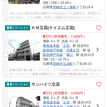
3階 / 1DK / 29.00㎡
兵庫県
尼崎市
上ノ島町
２丁目19-4
1Kより少し贅沢な1DKの間取りでの生活はとても快適です。29.00㎡の
広さがあり、とても快適。充実した設備がおすすめポイントのマンショ
ンタイプの物件。高ニーズである、陽当りの良い...
ＫＭ立花(ケイエム立花)
賃貸 | マンション
4
万
円
(管理費等：7,000円 )
0ヶ月
0ヶ月
敷金
礼金
東海道本線
「
立花
」駅 徒歩8分
阪急神戸本線
「
武庫之荘
」駅 徒歩28分
阪急神戸本線
「
塚口
」駅 徒歩31分
5階 / 1K / 18.75㎡
兵庫県
尼崎市
立花町
１丁目28-10
夕食の買い物も楽々。スーパー「コープ立花店」が近く(412m)にありま
す！コンクリート躯体で隙間がなく、気密性や断熱効果も高いマンショ
ン♪こちらのお部屋は現在空室ですので、内見の...
サンハイツ立花
賃貸 | マンション
4
万
円
(管理費等：3,000円 )
0ヶ月
0ヶ月
敷金
礼金
東海道本線
「
立花
」駅 徒歩14分
阪急神戸本線
「
武庫之荘
」駅 徒歩16分