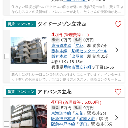
住みよい環境と駅へのアクセスの良さが魅力の徒歩7分の物件。賢く選ぶ
ならおススメの賃貸物件。バルコニーがあり、たくさんの洗濯物があっ
ても大丈夫です。この物件は窓からの陽当りも...
ダイドーメゾン立花西
賃貸 | マンション
4
万
円
(管理費等：- )
0万円
0万円
敷金
礼金
東海道本線
「
立花
」駅 徒歩7分
阪神本線
「
尼崎センタープール前
」駅 徒歩
阪神本線
「
出屋敷
」駅 徒歩31分
4階 / 1K / 18.15㎡
兵庫県
尼崎市
西立花町
３丁目16-55
暮らしに嬉しい一口コンロ付きのお住まいになっています。インターネ
ット有りのお住まいで、パソコン使う方オススメ。鉄筋コンクリート構
造なので震災や火災の際にも信頼性があります...
アドバンス立花
賃貸 | マンション
4
万
円
(管理費等：5,000円 )
5万円
0万円
敷金
礼金
東海道本線
「
立花
」駅 徒歩2分
阪急神戸本線
「
武庫之荘
」駅 徒歩20分
阪急神戸本線
「
塚口
」駅 徒歩35分