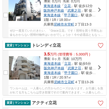
0万円
0万円
敷金
礼金
東海道本線
「
立花
」駅 徒歩12分
阪急神戸本線
「
武庫之荘
」駅 徒歩19分
東海道本線
「
甲子園口
」駅 徒歩29分
1階 / 1R / 18.00㎡
兵庫県
尼崎市
水堂町
２丁目13-3
ぜひ一度見ていただきたい、「Grace立花」です！照明を買う手間もお
金もかからない照明付物件はいかがでしょうか！今や必需品ともなった
ネット！こちらはインターネット有り物件です！...
トレンディ立花
賃貸 | マンション
3.5
万
円
(管理費等：5,000円 )
0ヶ月
10万円
敷金
礼金
東海道本線
「
立花
」駅 徒歩5分
阪急神戸本線
「
武庫之荘
」駅 徒歩21分
東海道本線
「
甲子園口
」駅 徒歩36分
1階 / 1R / 20.97㎡
兵庫県
尼崎市
立花町
４丁目13-26
ワンルームは、一人暮らしの方からのニーズがあります。お引越しを急
がれてる方もこちらは空き部屋ですので案内できます。一人暮らしの方
にもおすすめの内装にこだわったマンションタ...
アクティ立花
賃貸 | マンション