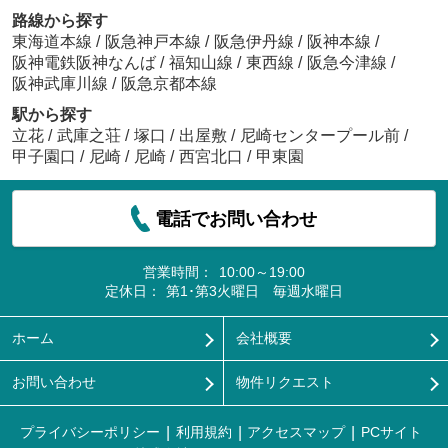
路線から探す
東海道本線
/
阪急神戸本線
/
阪急伊丹線
/
阪神本線
/
阪神電鉄阪神なんば
/
福知山線
/
東西線
/
阪急今津線
/
阪神武庫川線
/
阪急京都本線
駅から探す
立花
/
武庫之荘
/
塚口
/
出屋敷
/
尼崎センタープール前
/
甲子園口
/
尼崎
/
尼崎
/
西宮北口
/
甲東園
電話でお問い合わせ
営業時間：
10:00～19:00
定休日：
第1･第3火曜日 毎週水曜日
ホーム
会社概要
お問い合わせ
物件リクエスト
プライバシーポリシー
利用規約
アクセスマップ
PCサイト