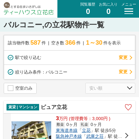
閲覧履歴
お気に入り
メニュー
0
0
バルコニー,の立花駅物件一覧
587
366
1～30
該当物件数
件
空き数
件
件を表示
駅で絞り込む
変更
変更
絞り込み条件：
バルコニー
空室のみ
ピュア立花
賃貸 | マンション
3
万
円
(管理費等：3,000円 )
0ヶ月
0ヶ月
敷金
礼金
東海道本線
「
立花
」駅 徒歩5分
阪急神戸本線
「
武庫之荘
」駅 徒歩29分