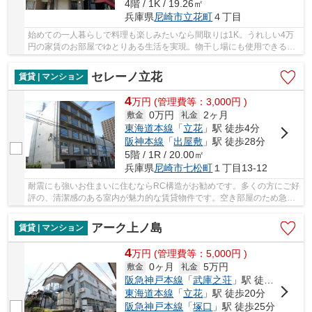
4階 / 1K / 19.26㎡
兵庫県
尼崎市
立花町
４丁目
始めての一人暮らしで料理も楽しみたいなら間取りは1K。うれしい4万
円の家賃のお部屋でゆとりある生活を実現。物干し場にも使用できるバ
ルコニーが嬉しいマンションとなっています。ハ...
セレーノ立花
賃貸 | マンション
4
万
円
(管理費等：3,000円 )
0万円
2ヶ月
敷金
礼金
東海道本線
「
立花
」駅 徒歩4分
阪神本線
「
出屋敷
」駅 徒歩28分
5階 / 1R / 20.00㎡
兵庫県
尼崎市
七松町
１丁目13-12
耐震にも強いお住まいに住むならRC構造がお勧めです。多くの方にご好
評の、清潔感のある室内が魅力的な賃貸物件です。空き部屋のため急な
お引越しでも大丈夫。木のぬくもりを感じるこ...
アーク上ノ島
賃貸 | マンション
4
万
円
(管理費等：5,000円 )
0ヶ月
5万円
敷金
礼金
阪急神戸本線
「
武庫之荘
」駅 徒歩15分
東海道本線
「
立花
」駅 徒歩20分
阪急神戸本線
「
塚口
」駅 徒歩25分