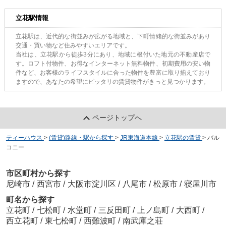
立花駅情報
立花駅は、近代的な街並みが広がる地域と、下町情緒的な街並みがあり
交通・買い物など住みやすいエリアです。
当社は、立花駅から徒歩3分にあり、地域に根付いた地元の不動産店で
す。ロフト付物件、お得なインターネット無料物件、初期費用の安い物
件など、お客様のライフスタイルに合った物件を豊富に取り揃えており
ますので、あなたの希望にピッタリの賃貸物件がきっと見つかります。
ページトップへ
ティーハウス
>
(賃貸)路線・駅から探す
>
JR東海道本線
>
立花駅の賃貸
>
バル
コニー
市区町村から探す
尼崎市
/
西宮市
/
大阪市淀川区
/
八尾市
/
松原市
/
寝屋川市
町名から探す
立花町
/
七松町
/
水堂町
/
三反田町
/
上ノ島町
/
大西町
/
西立花町
/
東七松町
/
西難波町
/
南武庫之荘