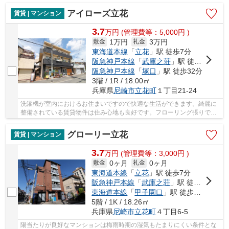
アイローズ立花
賃貸 | マンション
3.7
万
円
(管理費等：5,000円 )
1万円
3万円
敷金
礼金
東海道本線
「
立花
」駅 徒歩7分
阪急神戸本線
「
武庫之荘
」駅 徒歩28分
阪急神戸本線
「
塚口
」駅 徒歩32分
3階 / 1R / 18.00㎡
兵庫県
尼崎市
立花町
１丁目21-24
洗濯機が室内におけるお住まいですので快適な生活ができます。綺麗に
整備されている賃貸物件は住み心地も良好です。フローリング張りでお
掃除も快適な物件となっています。よく自転車...
グローリー立花
賃貸 | マンション
3.7
万
円
(管理費等：3,000円 )
0ヶ月
0ヶ月
敷金
礼金
東海道本線
「
立花
」駅 徒歩7分
阪急神戸本線
「
武庫之荘
」駅 徒歩20分
東海道本線
「
甲子園口
」駅 徒歩36分
5階 / 1K / 18.26㎡
兵庫県
尼崎市
立花町
４丁目6-5
陽当たりが良好なマンションは梅雨時期の湿気もたまりにくい条件とな