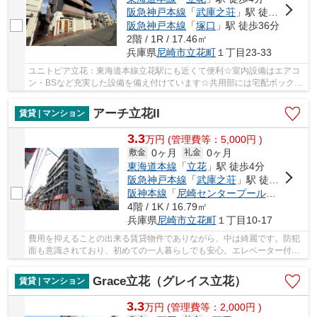
阪急神戸本線
「
武庫之荘
」駅 徒歩28分
阪急神戸本線
「
塚口
」駅 徒歩36分
2階 / 1R / 17.46㎡
兵庫県
尼崎市
立花町
１丁目23-33
ユニトピア立花：東海道本線立花駅にも近くて便利☆室内設備はエアコ
ン・BSなど充実した設備を備え付けています☆共用部には宅配ボックス
が備え付けられているため、急なお出かけや不在...
アーチ立花II
賃貸 | マンション
3.3
万
円
(管理費等：5,000円 )
0ヶ月
0ヶ月
敷金
礼金
東海道本線
「
立花
」駅 徒歩4分
阪急神戸本線
「
武庫之荘
」駅 徒歩28分
阪神本線
「
尼崎センタープール前
」駅 徒歩
4階 / 1K / 16.79㎡
兵庫県
尼崎市
立花町
１丁目10-17
費用を抑えることの出来る賃貸物件でありながら、中は綺麗です。防犯
面も意識されており、初めての一人暮らしでも安心。エレベーター付き
の物件なので、大きい荷物も快適に運べます。...
Grace立花（グレイス立花）
賃貸 | マンション
3.3
万
円
(管理費等：2,000円 )