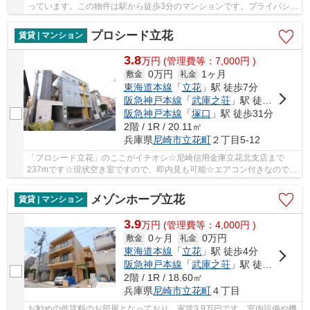
っています。この物件は駅から徒歩3分のマンションです。プライバシー
を気にしている方も角部屋なので安心です。賃...
プロシード立花
賃貸 | マンション
3.8
万
円
(管理費等：7,000円 )
0万円
1ヶ月
敷金
礼金
東海道本線
「
立花
」駅 徒歩7分
阪急神戸本線
「
武庫之荘
」駅 徒歩21分
阪急神戸本線
「
塚口
」駅 徒歩31分
2階 / 1R / 20.11㎡
兵庫県
尼崎市
立花町
２丁目5-12
「プロシード立花」のここがイチオシ☆尼崎信用金庫立花北支店まで
237mです☆現状空き室ですので、即内見も可能☆エアコン付きなので、
室内の温度調整が簡単です☆尼崎市は住環境が充実し...
メゾンホープ立花
賃貸 | マンション
3.9
万
円
(管理費等：4,000円 )
0ヶ月
0万円
敷金
礼金
東海道本線
「
立花
」駅 徒歩4分
阪急神戸本線
「
武庫之荘
」駅 徒歩20分
2階 / 1R / 18.60㎡
兵庫県
尼崎市
立花町
４丁目
お勧めの低賃料のお部屋となっており、家賃3.9万円です。室内設備や機