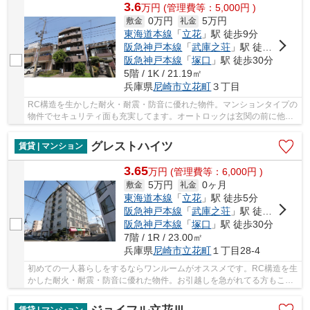
3.6
万
円
(管理費等：5,000円 )
0万円
5万円
敷金
礼金
東海道本線
「
立花
」駅 徒歩9分
阪急神戸本線
「
武庫之荘
」駅 徒歩22分
阪急神戸本線
「
塚口
」駅 徒歩30分
5階 / 1K / 21.19㎡
兵庫県
尼崎市
立花町
３丁目
RC構造を生かした耐火・耐震・防音に優れた物件。マンションタイプの
物件でセキュリティ面も充実してます。オートロックは玄関の前に他人
が来ることが無く安心感があります。バルコニ...
グレストハイツ
賃貸 | マンション
3.65
万
円
(管理費等：6,000円 )
5万円
0ヶ月
敷金
礼金
東海道本線
「
立花
」駅 徒歩5分
阪急神戸本線
「
武庫之荘
」駅 徒歩25分
阪急神戸本線
「
塚口
」駅 徒歩30分
7階 / 1R / 23.00㎡
兵庫県
尼崎市
立花町
１丁目28-4
初めての一人暮らしをするならワンルームがオススメです。RC構造を生
かした耐火・耐震・防音に優れた物件。お引越しを急がれてる方もこち
らは空き部屋ですので案内できます。駐輪場付...