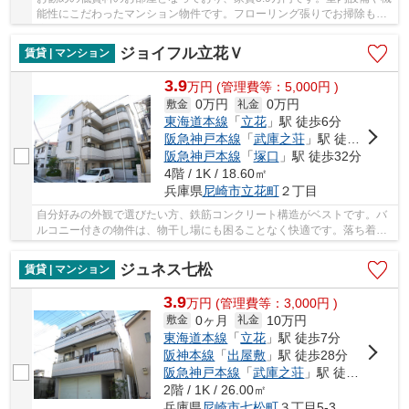
能性にこだわったマンション物件です。フローリング張りでお掃除も快
適な物件となっています。併設された駐輪場も...
ジョイフル立花Ｖ
賃貸 | マンション
3.9
万
円
(管理費等：5,000円 )
0万円
0万円
敷金
礼金
東海道本線
「
立花
」駅 徒歩6分
阪急神戸本線
「
武庫之荘
」駅 徒歩21分
阪急神戸本線
「
塚口
」駅 徒歩32分
4階 / 1K / 18.60㎡
兵庫県
尼崎市
立花町
２丁目
自分好みの外観で選びたい方、鉄筋コンクリート構造がベストです。バ
ルコニー付きの物件は、物干し場にも困ることなく快適です。落ち着き
ある、フローリング張りのマンションとなって...
ジュネス七松
賃貸 | マンション
3.9
万
円
(管理費等：3,000円 )
0ヶ月
10万円
敷金
礼金
東海道本線
「
立花
」駅 徒歩7分
阪神本線
「
出屋敷
」駅 徒歩28分
阪急神戸本線
「
武庫之荘
」駅 徒歩30分
2階 / 1K / 26.00㎡
兵庫県
尼崎市
七松町
３丁目5-3