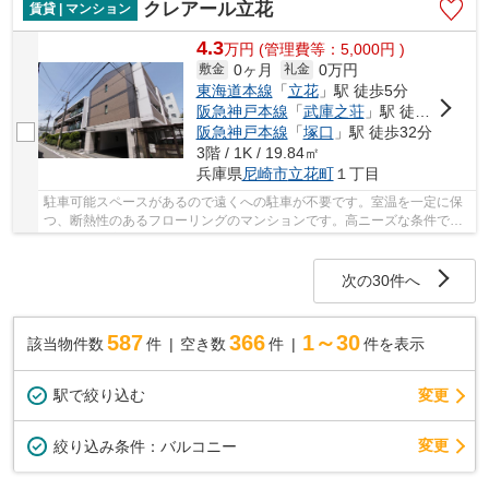
クレアール立花
賃貸 | マンション
4.3
万
円
(管理費等：5,000円 )
0ヶ月
0万円
敷金
礼金
東海道本線
「
立花
」駅 徒歩5分
阪急神戸本線
「
武庫之荘
」駅 徒歩25分
阪急神戸本線
「
塚口
」駅 徒歩32分
3階 / 1K / 19.84㎡
兵庫県
尼崎市
立花町
１丁目
駐車可能スペースがあるので遠くへの駐車が不要です。室温を一定に保
つ、断熱性のあるフローリングのマンションです。高ニーズな条件であ
るエアコン完備が嬉しいマンションとなってい...
次の30件へ
587
366
1～30
該当物件数
件
空き数
件
件を表示
駅で絞り込む
変更
変更
絞り込み条件：
バルコニー