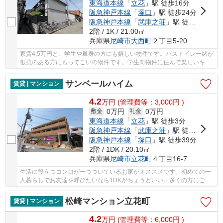
東海道本線
「
立花
」駅 徒歩16分
阪急神戸本線
「
塚口
」駅 徒歩24分
阪急神戸本線
「
武庫之荘
」駅 徒歩29分
2階 / 1K / 21.00㎡
兵庫県
尼崎市
大西町
２丁目5-20
家賃4.5万円と、学生や単身の方にも嬉しい物件です。バストイレ一緒が
抵抗のある方にもってこいの物件です。学生向物件に住んで楽しいキャ
ンパスライフを送りませんか。エアコン付きの...
サンベールハイム
賃貸 | マンション
4.2
万
円
(管理費等：3,000円 )
0万円
0万円
敷金
礼金
東海道本線
「
立花
」駅 徒歩3分
阪急神戸本線
「
武庫之荘
」駅 徒歩22分
阪急神戸本線
「
塚口
」駅 徒歩39分
2階 / 1DK / 20.10㎡
兵庫県
尼崎市
立花町
４丁目16-7
生活に役立つコンロが一つついているお家がオススメです。初めての一
人暮らしでお友達を呼びたいなら1DKがちょうどいい。多くの方にご好
評を頂いている、礼金ゼロ円の一押しのお部屋で...
松崎マンション立花町
賃貸 | マンション
4.2
万
円
(管理費等：6,000円 )