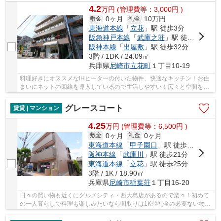
4.2
万
円
(管理費等：3,000円 )
0ヶ月
10万円
敷金
礼金
東海道本線
「
立花
」駅 徒歩3分
阪急神戸本線
「
武庫之荘
」駅 徒歩27分
阪神本線
「
出屋敷
」駅 徒歩32分
3階 / 1DK / 24.09㎡
兵庫県
尼崎市
立花町
１丁目10-19
料理好きにオススメなIHヒーターの付いた物件、快適なキッチン！お住
まいにネットの回線を導入しているので生活しやすい！広々と空間を使
える鉄骨造はいかがですか！室温を一定に保つ...
グレースコート
賃貸 | マンション
4.25
万
円
(管理費等：6,500円 )
0ヶ月
0ヶ月
敷金
礼金
東海道本線
「
甲子園口
」駅 徒歩21分
阪神本線
「
武庫川
」駅 徒歩21分
東海道本線
「
立花
」駅 徒歩25分
3階 / 1K / 18.90㎡
兵庫県
尼崎市
稲葉荘
１丁目16-20
日々の買い物も近くにグルメシティ・西大島店があるので楽々！初めて
の一人暮らしで料理も楽しみたいなら間取りは1K◎礼金の必要ない物件
となっており、経済的にも嬉しく好評です♪お洗...