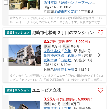
阪神本線
「
尼崎センタープール前
」駅 徒歩
3階 / 1R / 15.00㎡
兵庫県
尼崎市
西立花町
２丁目5-8
素敵なキッチンが欲しいという方にオススメなIH調理器付き物件。ワン
ルームは、一人暮らしの方からのニーズがあります。現状空き室ですの
で、即内見も可能。駐輪場も併設されているの...
尼崎市七松町２丁目のマンション
賃貸 | マンション
3.2
万
円
(管理費等：3,000円 )
0万円
0ヶ月
敷金
礼金
東海道本線
「
立花
」駅 徒歩5分
阪急神戸本線
「
武庫之荘
」駅 徒歩30分
阪神本線
「
出屋敷
」駅 徒歩31分
2階 / 1K / 18.10㎡
兵庫県
尼崎市
七松町
２丁目4-1
多くの方からご好評頂いているアベニュー立花のご紹介♪歩いてすぐ♪コ
ンビニ「セブン−イレブン尼崎立花駅前店」まで194m♪定期的に管理人
が巡回点検を行っています♪尼崎市エリアや東海道...
ユニトピア立花
賃貸 | マンション
3.25
万
円
(管理費等：5,000円 )
0ヶ月
0万円
敷金
礼金
東海道本線
「
立花
」駅 徒歩4分