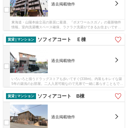
過去掲載物件
東海道・山陽本線立花の新居に最適、『ボヌワールスガノ』の最新物件
情報。室内洗濯機スペース確保、ラクラク洗濯ができるお住まいです。
ニーズが高い1Kのお部屋、一人暮らしをするに...
ソフィアコート Ｅ棟
賃貸 | マンション
過去掲載物件
いろいろと揃うドラッグストアも歩いてすぐ(338m)。内装もキレイな築
5年の築浅のお部屋。二人入居可能なので兄弟で一緒に暮らすこともでき
ます。広さはなんと48.48㎡。軽量鉄骨を使用...
ソフィアコート B棟
賃貸 | マンション
過去掲載物件