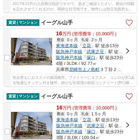
2017年10月の入居期日指定ですので、急ぎご確認ください。都会の喧騒
を忘れさせてくれるのが、閑静な住宅地です。物件には独立洗面所もあ
り、不自由を感じることはありません。宅配ボ...
イーグル山手
賃貸 | マンション
16
万
円
(管理費等：10,000円 )
0ヶ月
2ヶ月
敷金
礼金
東海道本線
「
立花
」駅 徒歩13分
阪急神戸本線
「
武庫之荘
」駅 徒歩16分
阪急神戸本線
「
塚口
」駅 徒歩23分
4階 / 3LDK / 92.77㎡
兵庫県
尼崎市
上ノ島町
３丁目２８－１８
住み替えにおススメの築浅物件。ファミリーにオススメ、コンロが3口あ
る快適なキッチン付き物件。静かな住環境の鉄筋コンクリート(RC)構
造。お財布にも優しい、敷金ゼロ円の物件で新生...
イーグル山手
賃貸 | マンション
16
万
円
(管理費等：10,000円 )
0ヶ月
1.5ヶ月
敷金
礼金
東海道本線
「
立花
」駅 徒歩13分
阪急神戸本線
「
武庫之荘
」駅 徒歩16分
阪急神戸本線
「
塚口
」駅 徒歩23分
3階 / 3LDK / 100.04㎡