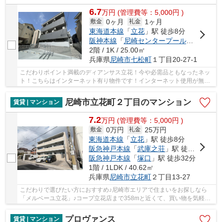
6.7
万
円
(管理費等：5,000円 )
0ヶ月
1ヶ月
敷金
礼金
東海道本線
「
立花
」駅 徒歩8分
阪神本線
「
尼崎センタープール前
」駅 徒歩
2階 / 1K / 25.00㎡
兵庫県
尼崎市
七松町
１丁目20-27-1
こだわりポイント満載のディアンサス立花！今や必需品ともなったネッ
ト！こちらはインターネット有り物件です！インターネット使用が無料
なのでスマホの通信料を抑えたい方におすすめ...
尼崎市立花町２丁目のマンション
賃貸 | マンション
7.2
万
円
(管理費等：5,000円 )
0万円
25万円
敷金
礼金
東海道本線
「
立花
」駅 徒歩8分
阪急神戸本線
「
武庫之荘
」駅 徒歩23分
阪急神戸本線
「
塚口
」駅 徒歩32分
1階 / 1LDK / 40.62㎡
兵庫県
尼崎市
立花町
２丁目13-27
こだわりで選びたい方におすすめ♪尼崎市エリアで住まいをお探しなら
「メルベーユ立花」♪コープ立花店まで358mと近くて、買い物を気軽に
済ませたい主婦の方に嬉しい立地です♪東海道・山...
プロヴァンス
賃貸 | マンション