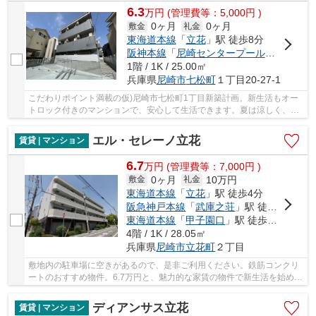
6.3
万
円
(管理費等：5,000円 )
0ヶ月
0ヶ月
敷金
礼金
東海道本線
「
立花
」駅 徒歩8分
阪神本線
「
尼崎センタープール前
」駅 徒歩
1階 / 1K / 25.00㎡
兵庫県
尼崎市
七松町
１丁目20-27-1
こだわりポイント満載の仮)尼崎市七松町1丁目新築計画。新生活もオー
トロック付きのマンションで、安心して生活できます。夏は涼しく、冬
には暖かく、エアコン付き物件ですので快適に...
エル・セレーノ立花
賃貸 | マンション
6.7
万
円
(管理費等：7,000円 )
0ヶ月
10万円
敷金
礼金
東海道本線
「
立花
」駅 徒歩4分
阪急神戸本線
「
武庫之荘
」駅 徒歩23分
東海道本線
「
甲子園口
」駅 徒歩38分
4階 / 1K / 28.05㎡
兵庫県
尼崎市
立花町
２丁目
敷地内の駐車場に空きがあるので、是非ご利用ください。鉄筋コンクリ
ートのおすすめ物件。6.7万円と、魅力的な家賃の物件で新生活を始めま
せんか。なにかと物騒な世の中でも安心してい...
ディアンサス立花
賃貸 | マンション