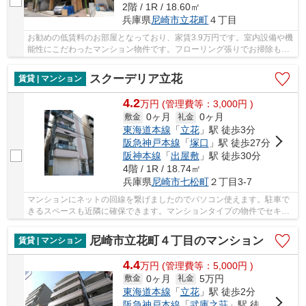
2階 / 1R / 18.60㎡
兵庫県
尼崎市
立花町
４丁目
お勧めの低賃料のお部屋となっており、家賃3.9万円です。室内設備や機
能性にこだわったマンション物件です。フローリング張りでお掃除も快
適な物件となっています。併設された駐輪場も...
スクーデリア立花
賃貸 | マンション
4.2
万
円
(管理費等：3,000円 )
0ヶ月
0ヶ月
敷金
礼金
東海道本線
「
立花
」駅 徒歩3分
阪急神戸本線
「
塚口
」駅 徒歩27分
阪神本線
「
出屋敷
」駅 徒歩30分
4階 / 1R / 18.74㎡
兵庫県
尼崎市
七松町
２丁目3-7
マンションにネットの回線を繋げましたのでパソコン使えます。駐車で
きるスペースも近隣に確保できます。マンションタイプの物件でセキュ
リティ面も充実してます。畳よりも傷がつきに...
尼崎市立花町４丁目のマンション
賃貸 | マンション
4.4
万
円
(管理費等：5,000円 )
0ヶ月
5万円
敷金
礼金
東海道本線
「
立花
」駅 徒歩2分
阪急神戸本線
「
武庫之荘
」駅 徒歩23分