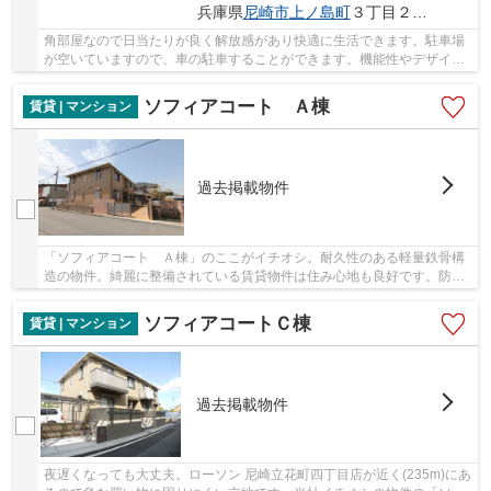
兵庫県
尼崎市
上ノ島町
３丁目２８－１８
角部屋なので日当たりが良く解放感があり快適に生活できます。駐車場
が空いていますので、車の駐車することができます。機能性やデザイン
が特徴的なお部屋。防犯対策も意識されたオー...
ソフィアコート Ａ棟
賃貸 | マンション
過去掲載物件
「ソフィアコート Ａ棟」のここがイチオシ。耐久性のある軽量鉄骨構
造の物件。綺麗に整備されている賃貸物件は住み心地も良好です。防犯
対策の行き届いた造りがポイント。バルコニー...
ソフィアコートＣ棟
賃貸 | マンション
過去掲載物件
夜遅くなっても大丈夫。ローソン 尼崎立花町四丁目店が近く(235m)にあ