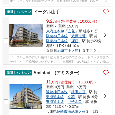
IHキッチンなら掃除はラクラク！専有面積55.22㎡の物件で広々してま
す！ペット相談物件で、大切なペットと共に暮ら...
イーグル山手
賃貸 | マンション
9.2
万
円
(管理費等：10,000円 )
15万円
敷金
-
礼金
東海道本線
「
立花
」駅 徒歩13分
阪急神戸本線
「
武庫之荘
」駅 徒歩16分
阪急神戸本線
「
塚口
」駅 徒歩23分
3階 / 1LDK / 44.10㎡
兵庫県
尼崎市
上ノ島町
３丁目２８－１８
イーグル山手の詳しい情報！防犯面で安心のできるオートロック付きの
物件です！駐輪場がついているので、自転車持ちの方はおすすめの物件
です！多くの方に愛される、よく整備された魅...
Amistad (アミスター)
賃貸 | マンション
11
万
円
(管理費等：13,000円 )
0万円
15万円
敷金
礼金
阪急神戸本線
「
武庫之荘
」駅 徒歩6分
東海道本線
「
立花
」駅 徒歩19分
東海道本線
「
甲子園口
」駅 徒歩32分
2階 / 1LDK / 40.37㎡
兵庫県
尼崎市
南武庫之荘
３丁目33-10