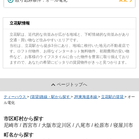
立花駅情報
立花駅は、近代的な街並みが広がる地域と、下町情緒的な街並みがあり
交通・買い物など住みやすいエリアです。
当社は、立花駅から徒歩3分にあり、地域に根付いた地元の不動産店で
す。ロフト付物件、お得なインターネット無料物件、初期費用の安い物
件など、お客様のライフスタイルに合った物件を豊富に取り揃えており
ますので、あなたの希望にピッタリの賃貸物件がきっと見つかります。
ページトップへ
ティーハウス
>
(賃貸)路線・駅から探す
>
JR東海道本線
>
立花駅の賃貸
>
オー
ル電化
市区町村から探す
尼崎市
/
西宮市
/
大阪市淀川区
/
八尾市
/
松原市
/
寝屋川市
町名から探す