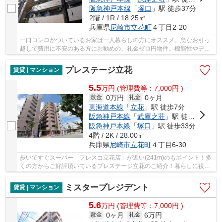
阪急神戸本線
「
塚口
」駅 徒歩37分
2階 / 1R / 18.25㎡
兵庫県
尼崎市
立花町
４丁目2-20
一口コンロがついているお家は一人暮らしの方にオススメ。急なお引っ
越しで費用に不安のある方にお勧めの、礼金ゼロ円物件。機能性やデザ
インが特徴的なお部屋。ステキなバルコニーの...
プレステージ立花
賃貸 | マンション
5.5
万
円
(管理費等：7,000円 )
0万円
0ヶ月
敷金
礼金
東海道本線
「
立花
」駅 徒歩7分
阪急神戸本線
「
武庫之荘
」駅 徒歩15分
阪急神戸本線
「
塚口
」駅 徒歩33分
4階 / 2K / 28.00㎡
兵庫県
尼崎市
立花町
４丁目6-30
歩いてすぐスーパー「フレスコ立花店」が近い(241m)のもポイント！多
くの方からご好評頂いているプレステージ立花のご紹介！暮らしに役立
つパソコンをラクラク快適に、光ファイバー導...
ミスタープレジデント
賃貸 | マンション
5.6
万
円
(管理費等：7,000円 )
0ヶ月
6万円
敷金
礼金