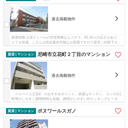
過去掲載物件
新着情報:立花ドミールの空室情報ならコチラ。65.35㎡の広さがあり、
とても快適。こちらは現在案内可能なお部屋ですので是非ご内覧下さ
い。セキュリティ設備がしっかりしているマンシ...
尼崎市立花町２丁目のマンション
賃貸 | マンション
過去掲載物件
「メルベーユ立花II」のおすすめポイント。快適なキッチン、コンロ3口
料理がしやすく調理時間も短縮。調理がしやすいIHクッキングヒーター
をつかっています。静かな住環境の鉄筋コンク...
ボヌワールスガノ
賃貸 | マンション