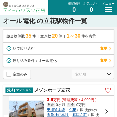
閲覧履歴
お気に入り
メニュー
0
0
オール電化,の立花駅物件一覧
35
20
1～30
該当物件数
件
空き数
件
件を表示
駅で絞り込む
変更
変更
絞り込み条件：
オール電化
空室のみ
メゾンホープ立花
賃貸 | マンション
3.9
万
円
(管理費等：4,000円 )
0ヶ月
0万円
敷金
礼金
東海道本線
「
立花
」駅 徒歩4分
阪急神戸本線
「
武庫之荘
」駅 徒歩20分