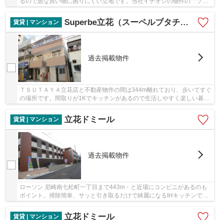
るので急な買い物に困りにくい立地です。当社イチオシの物件の「ソフ
ィアコートＣ棟」。ぜひ一度ご覧ください。大...
Superbe立花（スーペルブタチバナ）
賃貸 | マンション
過去掲載物件
ＴＳＵＴＡＹＡ立花店と不動産物件の間は344m離れており、歩いてすぐ
の場所です。間取りが1Kでキッチンがあるので生活しやすく楽しい暮ら
し。近くにパーキングがあるので歩く心配がな...
立花ドミール
賃貸 | マンション
過去掲載物件
ローソン 尼崎南七松町一丁目まで443m・と近場にコンビニがあるのも
ポイント。掃除簡単、サッと引き取るだけで綺麗になるIHキッチンで
す。広さも65.35㎡ありゆったりとした空間があり...
立花ドミール
賃貸 | マンション