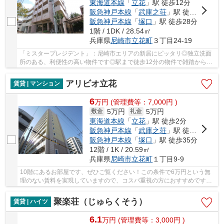
東海道本線
「
立花
」駅 徒歩12分
阪急神戸本線
「
武庫之荘
」駅 徒歩22分
阪急神戸本線
「
塚口
」駅 徒歩28分
1階 / 1DK / 28.54㎡
兵庫県
尼崎市
立花町
３丁目24-19
「ミスタープレジデント」：尼崎市エリアの新居にピッタリ◎独立洗面
所のある、利便性の高い物件です◎駅まで徒歩12分の物件で雑踏から少
し離れた立地です◎充実した毎日を送る為の第一歩...
アリビオ立花
賃貸 | マンション
6
万
円
(管理費等：7,000円 )
5万円
5万円
敷金
礼金
東海道本線
「
立花
」駅 徒歩2分
阪急神戸本線
「
武庫之荘
」駅 徒歩26分
阪急神戸本線
「
塚口
」駅 徒歩35分
12階 / 1K / 20.59㎡
兵庫県
尼崎市
立花町
１丁目9-9
10階にあるお部屋です、ぜひご覧ください！この条件で6万円という無
理のない賃料を実現していますので、コスパ重視の方におすすめです！
掃除に手間のかからないIHキッチンはいかがです...
聚楽荘（じゅらくそう）
賃貸 | ハイツ
6.1
万
円
(管理費等：3,000円 )