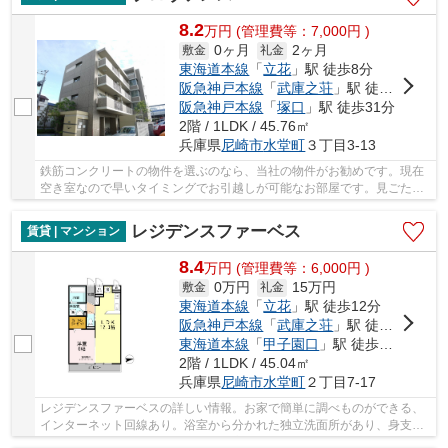
8.2
万
円
(管理費等：7,000円 )
0ヶ月
2ヶ月
敷金
礼金
東海道本線
「
立花
」駅 徒歩8分
阪急神戸本線
「
武庫之荘
」駅 徒歩16分
阪急神戸本線
「
塚口
」駅 徒歩31分
2階 / 1LDK / 45.76㎡
兵庫県
尼崎市
水堂町
３丁目3-13
鉄筋コンクリートの物件を選ぶのなら、当社の物件がお勧めです。現在
空き室なので早いタイミングでお引越しが可能なお部屋です。見ごたえ
のある番組が目白押しのCATV対応物件となって...
レジデンスファーベス
賃貸 | マンション
8.4
万
円
(管理費等：6,000円 )
0万円
15万円
敷金
礼金
東海道本線
「
立花
」駅 徒歩12分
阪急神戸本線
「
武庫之荘
」駅 徒歩20分
東海道本線
「
甲子園口
」駅 徒歩27分
2階 / 1LDK / 45.04㎡
兵庫県
尼崎市
水堂町
２丁目7-17
レジデンスファーベスの詳しい情報。お家で簡単に調べものができる、
インターネット回線あり。浴室から分かれた独立洗面所があり、身支度
がしやすくなっています。ニーズの高い、平成2...