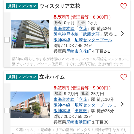
ウィスタリア立花
賃貸 | マンション
8.5
万
円
(管理費等：8,000円 )
0ヶ月
2ヶ月
敷金
礼金
東海道本線
「
立花
」駅 徒歩2分
阪急神戸本線
「
武庫之荘
」駅 徒歩23分
阪神本線
「
尼崎センタープール前
」駅 徒歩
3階 / 1LDK / 45.24㎡
兵庫県
尼崎市
立花町
４丁目2-1
築8年の暮らしやすさが特徴のマンション。ネットの回線をマンションに
繋げています、パソコン使用可。すぐにご案内可能、空き物件ですので
お気軽に。生活の利便性をアップできるのが宅...
立花ハイム
賃貸 | マンション
9.2
万
円
(管理費等：5,000円 )
9.2万円
25万円
敷金
礼金
東海道本線
「
立花
」駅 徒歩10分
阪神本線
「
尼崎センタープール前
」駅 徒歩
阪神本線
「
出屋敷
」駅 徒歩25分
2階 / 2LDK / 55.22㎡
兵庫県
尼崎市
浜田町
１丁目30
「立花ハイム」：尼崎市エリアの新居にピッタリ！掃除が苦手な方でも