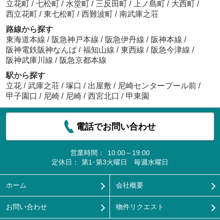
立花町
/
七松町
/
水堂町
/
三反田町
/
上ノ島町
/
大西町
/
西立花町
/
東七松町
/
西難波町
/
南武庫之荘
路線から探す
東海道本線
/
阪急神戸本線
/
阪急伊丹線
/
阪神本線
/
阪神電鉄阪神なんば
/
福知山線
/
東西線
/
阪急今津線
/
阪神武庫川線
/
阪急京都本線
駅から探す
立花
/
武庫之荘
/
塚口
/
出屋敷
/
尼崎センタープール前
/
甲子園口
/
尼崎
/
尼崎
/
西宮北口
/
甲東園
電話でお問い合わせ
営業時間：
10:00～19:00
定休日：
第1･第3火曜日 毎週水曜日
ホーム
会社概要
お問い合わせ
物件リクエスト