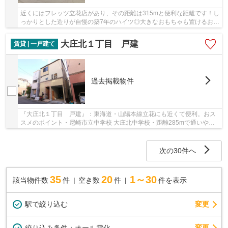
近くにはフレッツ立花店があり、その距離は315mと便利な距離です！し
っかりとした造りが自慢の築7年のハイツ◎大きなおもちゃも置けるお子
さんに嬉しい広々空間をもつお住まい♪新婚さん...
大庄北１丁目 戸建
賃貸 | 一戸建て
過去掲載物件
『大庄北１丁目 戸建』：東海道・山陽本線立花にも近くて便利。おス
スメのポイント・尼崎市立中学校 大庄北中学校・距離285mで通いやす
い。コンビニまでの距離が308mと近いのもポイン...
次の30件へ
35
20
1～30
該当物件数
件
空き数
件
件を表示
駅で絞り込む
変更
変更
絞り込み条件：
オール電化