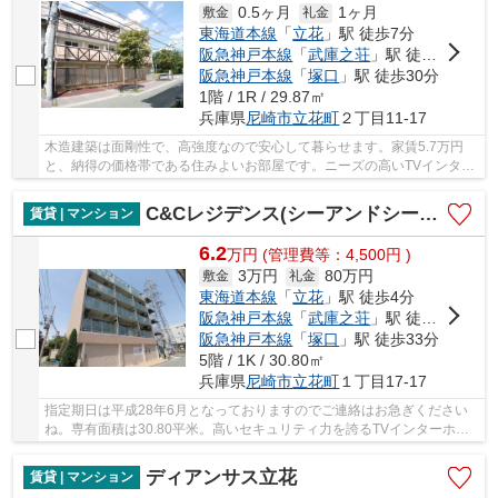
0.5ヶ月
1ヶ月
敷金
礼金
東海道本線
「
立花
」駅 徒歩7分
阪急神戸本線
「
武庫之荘
」駅 徒歩23分
阪急神戸本線
「
塚口
」駅 徒歩30分
1階 / 1R / 29.87㎡
兵庫県
尼崎市
立花町
２丁目11-17
木造建築は面剛性で、高強度なので安心して暮らせます。家賃5.7万円
と、納得の価格帯である住みよいお部屋です。ニーズの高いTVインター
ホン付き物件となっています。オートロックの防...
C&Cレジデンス(シーアンドシーレジデンス)
賃貸 | マンション
6.2
万
円
(管理費等：4,500円 )
3万円
80万円
敷金
礼金
東海道本線
「
立花
」駅 徒歩4分
阪急神戸本線
「
武庫之荘
」駅 徒歩24分
阪急神戸本線
「
塚口
」駅 徒歩33分
5階 / 1K / 30.80㎡
兵庫県
尼崎市
立花町
１丁目17-17
指定期日は平成28年6月となっておりますのでご連絡はお急ぎください
ね。専有面積は30.80平米。高いセキュリティ力を誇るTVインターホン
付き物件はこちらです。室内を快適な環境に保っ...
ディアンサス立花
賃貸 | マンション