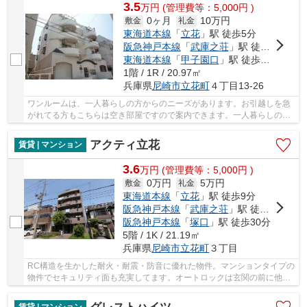
3.5
万
円
(管理費等：5,000円 )
0ヶ月
10万円
敷金
礼金
東海道本線
「
立花
」駅 徒歩5分
阪急神戸本線
「
武庫之荘
」駅 徒歩21分
東海道本線
「
甲子園口
」駅 徒歩36分
1階 / 1R / 20.97㎡
兵庫県
尼崎市
立花町
４丁目13-26
ワンルームは、一人暮らしの方からのニーズがあります。お引越しを急
がれてる方もこちらは空き部屋ですので案内できます。一人暮らしの方
にもおすすめの内装にこだわったマンションタ...
アクティ立花
賃貸 | マンション
3.6
万
円
(管理費等：5,000円 )
0万円
5万円
敷金
礼金
東海道本線
「
立花
」駅 徒歩9分
阪急神戸本線
「
武庫之荘
」駅 徒歩22分
阪急神戸本線
「
塚口
」駅 徒歩30分
5階 / 1K / 21.19㎡
兵庫県
尼崎市
立花町
３丁目
RC構造を生かした耐火・耐震・防音に優れた物件。マンションタイプの
物件でセキュリティ面も充実してます。オートロックは玄関の前に他人
が来ることが無く安心感があります。バルコニ...