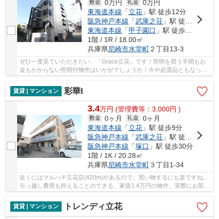
0万円
0万円
敷金
礼金
東海道本線
「
立花
」駅 徒歩12分
阪急神戸本線
「
武庫之荘
」駅 徒歩19分
東海道本線
「
甲子園口
」駅 徒歩29分
1階 / 1R / 18.00㎡
兵庫県
尼崎市
水堂町
２丁目13-3
ぜひ一度見ていただきたい、「Grace立花」です！照明を買う手間もお
金もかからない照明付物件はいかがでしょうか！今や必需品ともなった
ネット！こちらはインターネット有り物件です！...
彩華I
賃貸 | マンション
3.4
万
円
(管理費等：3,000円 )
0ヶ月
0ヶ月
敷金
礼金
東海道本線
「
立花
」駅 徒歩9分
阪急神戸本線
「
武庫之荘
」駅 徒歩17分
阪急神戸本線
「
塚口
」駅 徒歩30分
1階 / 1K / 20.28㎡
兵庫県
尼崎市
水堂町
３丁目1-34
近くにはマルハチ立花店(420m)があるので、買い物するにも楽ですね。
引っ越し費用も抑えることのできる、家賃3.4万円の物件。実際にお部屋
が見たい方、こちらはご案内可能です。防犯面...
トレンディ立花
賃貸 | マンション