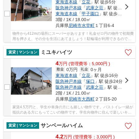
東海道本線
「
立花
」駅 徒歩5分
阪急神戸本線
「
武庫之荘
」駅 徒歩15分
東海道本線
「
甲子園口
」駅 徒歩34分
3階 / 1K / 18.00㎡
兵庫県
尼崎市
水堂町
１丁目6-4
物件から412mの場所にスーパーがあります！礼金ゼロ円の物件で初期費
用を押さえ、その分を生活にあてましょう！駐輪場が利用できるので自
転車の管理も楽です！お手入れが簡単なフロー...
ミユキハイツ
賃貸 | マンション
4
万
円
(管理費等：5,000円 )
0万円
0ヶ月
敷金
礼金
東海道本線
「
立花
」駅 徒歩16分
阪急神戸本線
「
塚口
」駅 徒歩24分
阪急神戸本線
「
武庫之荘
」駅 徒歩29分
2階 / 1K / 21.00㎡
兵庫県
尼崎市
大西町
２丁目5-20
家賃4.5万円と、学生や単身の方にも嬉しい物件です。バストイレ一緒が
抵抗のある方にもってこいの物件です。学生向物件に住んで楽しいキャ
ンパスライフを送りませんか。エアコン付きの...
サンベールハイム
賃貸 | マンション
4.2
万
円
(管理費等：3,000円 )