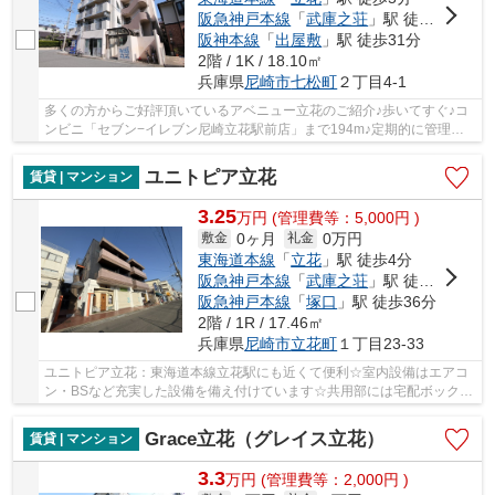
阪急神戸本線
「
武庫之荘
」駅 徒歩30分
阪神本線
「
出屋敷
」駅 徒歩31分
2階 / 1K / 18.10㎡
兵庫県
尼崎市
七松町
２丁目4-1
多くの方からご好評頂いているアベニュー立花のご紹介♪歩いてすぐ♪コ
ンビニ「セブン−イレブン尼崎立花駅前店」まで194m♪定期的に管理人
が巡回点検を行っています♪尼崎市エリアや東海道...
ユニトピア立花
賃貸 | マンション
3.25
万
円
(管理費等：5,000円 )
0ヶ月
0万円
敷金
礼金
東海道本線
「
立花
」駅 徒歩4分
阪急神戸本線
「
武庫之荘
」駅 徒歩28分
阪急神戸本線
「
塚口
」駅 徒歩36分
2階 / 1R / 17.46㎡
兵庫県
尼崎市
立花町
１丁目23-33
ユニトピア立花：東海道本線立花駅にも近くて便利☆室内設備はエアコ
ン・BSなど充実した設備を備え付けています☆共用部には宅配ボックス
が備え付けられているため、急なお出かけや不在...
Grace立花（グレイス立花）
賃貸 | マンション
3.3
万
円
(管理費等：2,000円 )