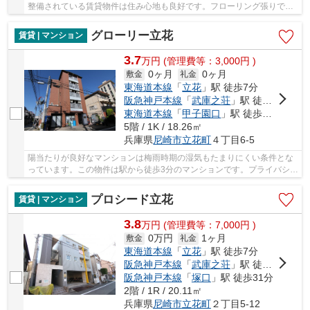
整備されている賃貸物件は住み心地も良好です。フローリング張りでお
掃除も快適な物件となっています。よく自転車...
グローリー立花
賃貸 | マンション
3.7
万
円
(管理費等：3,000円 )
0ヶ月
0ヶ月
敷金
礼金
東海道本線
「
立花
」駅 徒歩7分
阪急神戸本線
「
武庫之荘
」駅 徒歩20分
東海道本線
「
甲子園口
」駅 徒歩36分
5階 / 1K / 18.26㎡
兵庫県
尼崎市
立花町
４丁目6-5
陽当たりが良好なマンションは梅雨時期の湿気もたまりにくい条件とな
っています。この物件は駅から徒歩3分のマンションです。プライバシー
を気にしている方も角部屋なので安心です。賃...
プロシード立花
賃貸 | マンション
3.8
万
円
(管理費等：7,000円 )
0万円
1ヶ月
敷金
礼金
東海道本線
「
立花
」駅 徒歩7分
阪急神戸本線
「
武庫之荘
」駅 徒歩21分
阪急神戸本線
「
塚口
」駅 徒歩31分
2階 / 1R / 20.11㎡
兵庫県
尼崎市
立花町
２丁目5-12