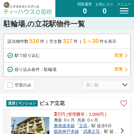
閲覧履歴
お気に入り
メニュー
0
0
駐輪場,の立花駅物件一覧
516
317
1～30
該当物件数
件
空き数
件
件を表示
駅で絞り込む
変更
変更
絞り込み条件：
駐輪場
空室のみ
ピュア立花
賃貸 | マンション
3
万
円
(管理費等：3,000円 )
0ヶ月
0ヶ月
敷金
礼金
東海道本線
「
立花
」駅 徒歩5分
阪急神戸本線
「
武庫之荘
」駅 徒歩29分