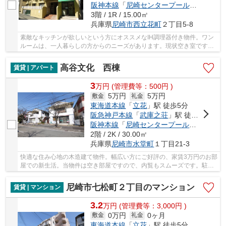
阪神本線
「
尼崎センタープール前
」駅 徒歩
3階 / 1R / 15.00㎡
兵庫県
尼崎市
西立花町
２丁目5-8
素敵なキッチンが欲しいという方にオススメなIH調理器付き物件。ワン
ルームは、一人暮らしの方からのニーズがあります。現状空き室ですの
で、即内見も可能。駐輪場も併設されているの...
高谷文化 西棟
賃貸 | アパート
3
万
円
(管理費等：500円 )
5万円
5万円
敷金
礼金
東海道本線
「
立花
」駅 徒歩5分
阪急神戸本線
「
武庫之荘
」駅 徒歩20分
阪神本線
「
尼崎センタープール前
」駅 徒歩
2階 / 2K / 30.00㎡
兵庫県
尼崎市
水堂町
１丁目21-3
快適な住み心地の木造建て物件。幅広い方にご好評の、家賃3万円のお部
屋での新生活。当物件は空き部屋ですので、内覧もスムーズです。駐輪
場もあるので、自転車の置き場所に困ることは...
尼崎市七松町２丁目のマンション
賃貸 | マンション
3.2
万
円
(管理費等：3,000円 )
0万円
0ヶ月
敷金
礼金
東海道本線
「
立花
」駅 徒歩5分