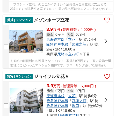
「プロシード立花」のここがイチオシ☆尼崎信用金庫立花北支店まで
237mです☆現状空き室ですので、即内見も可能☆エアコン付きなので、
室内の温度調整が簡単です☆尼崎市は住環境が充実し...
メゾンホープ立花
賃貸 | マンション
3.9
万
円
(管理費等：4,000円 )
0ヶ月
0万円
敷金
礼金
東海道本線
「
立花
」駅 徒歩4分
阪急神戸本線
「
武庫之荘
」駅 徒歩20分
2階 / 1R / 18.60㎡
兵庫県
尼崎市
立花町
４丁目
お勧めの低賃料のお部屋となっており、家賃3.9万円です。室内設備や機
能性にこだわったマンション物件です。フローリング張りでお掃除も快
適な物件となっています。併設された駐輪場も...
ジョイフル立花Ｖ
賃貸 | マンション
3.9
万
円
(管理費等：5,000円 )
0万円
0万円
敷金
礼金
東海道本線
「
立花
」駅 徒歩6分
阪急神戸本線
「
武庫之荘
」駅 徒歩21分
阪急神戸本線
「
塚口
」駅 徒歩32分
4階 / 1K / 18.60㎡
兵庫県
尼崎市
立花町
２丁目