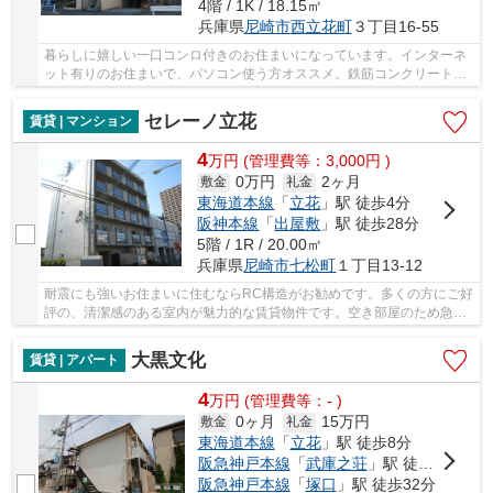
4階 / 1K / 18.15㎡
兵庫県
尼崎市
西立花町
３丁目16-55
暮らしに嬉しい一口コンロ付きのお住まいになっています。インターネ
ット有りのお住まいで、パソコン使う方オススメ。鉄筋コンクリート構
造なので震災や火災の際にも信頼性があります...
セレーノ立花
賃貸 | マンション
4
万
円
(管理費等：3,000円 )
0万円
2ヶ月
敷金
礼金
東海道本線
「
立花
」駅 徒歩4分
阪神本線
「
出屋敷
」駅 徒歩28分
5階 / 1R / 20.00㎡
兵庫県
尼崎市
七松町
１丁目13-12
耐震にも強いお住まいに住むならRC構造がお勧めです。多くの方にご好
評の、清潔感のある室内が魅力的な賃貸物件です。空き部屋のため急な
お引越しでも大丈夫。木のぬくもりを感じるこ...
大黒文化
賃貸 | アパート
4
万
円
(管理費等：- )
0ヶ月
15万円
敷金
礼金
東海道本線
「
立花
」駅 徒歩8分
阪急神戸本線
「
武庫之荘
」駅 徒歩30分
阪急神戸本線
「
塚口
」駅 徒歩32分