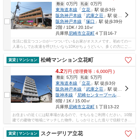
0万円
0万円
敷金
礼金
東海道本線
「
立花
」駅 徒歩3分
阪急神戸本線
「
武庫之荘
」駅 徒歩22分
阪急神戸本線
「
塚口
」駅 徒歩39分
2階 / 1DK / 20.10㎡
兵庫県
尼崎市
立花町
４丁目16-7
生活に役立つコンロが一つついているお家がオススメです。初めての一
人暮らしでお友達を呼びたいなら1DKがちょうどいい。多くの方にご好
評を頂いている、礼金ゼロ円の一押しのお部屋で...
松崎マンション立花町
賃貸 | マンション
4.2
万
円
(管理費等：6,000円 )
5万円
5万円
敷金
礼金
東海道本線
「
立花
」駅 徒歩3分
阪急神戸本線
「
武庫之荘
」駅 徒歩25分
阪神本線
「
尼崎センタープール前
」駅 徒歩
8階 / 1K / 15.00㎡
兵庫県
尼崎市
立花町
１丁目13-22
お住まいの近くには駐車場があるので、そちらをご利用ください。10階
建ての建物で地域にマッチした物件。しっかりとした造りで信頼できる
中古物件。安心と信頼のマンションタイプの物...
スクーデリア立花
賃貸 | マンション