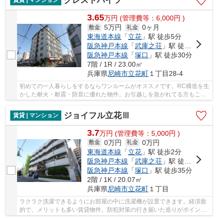
グレストハイツ
賃貸 | マンション
3.65
万
円
(管理費等：6,000円 )
5万円
0ヶ月
敷金
礼金
東海道本線
「
立花
」駅 徒歩5分
阪急神戸本線
「
武庫之荘
」駅 徒歩25分
阪急神戸本線
「
塚口
」駅 徒歩30分
7階 / 1R / 23.00㎡
兵庫県
尼崎市
立花町
１丁目28-4
初めての一人暮らしをするならワンルームがオススメです。RC構造を生
かした耐火・耐震・防音に優れた物件。お引越しを急がれてる方もこち
らは空き部屋ですので案内できます。駐輪場付...
ジョイフル立花Ⅲ
賃貸 | マンション
3.7
万
円
(管理費等：5,000円 )
0万円
0万円
敷金
礼金
東海道本線
「
立花
」駅 徒歩2分
阪急神戸本線
「
武庫之荘
」駅 徒歩20分
阪急神戸本線
「
塚口
」駅 徒歩35分
2階 / 1K / 20.07㎡
兵庫県
尼崎市
立花町
１丁目
ラクラク洗濯できるようにお部屋の中に洗濯機が設置できます。経済面
的で、メリットも多い賃貸物件。防犯対策の行き届いた造りがポイン
ト。映画なども楽しめるCATV対応の物件となって...