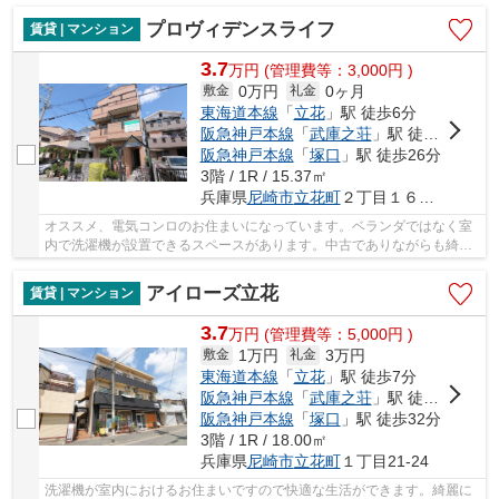
プロヴィデンスライフ
賃貸 | マンション
3.7
万
円
(管理費等：3,000円 )
0万円
0ヶ月
敷金
礼金
東海道本線
「
立花
」駅 徒歩6分
阪急神戸本線
「
武庫之荘
」駅 徒歩21分
阪急神戸本線
「
塚口
」駅 徒歩26分
3階 / 1R / 15.37㎡
兵庫県
尼崎市
立花町
２丁目１６－２５
オススメ、電気コンロのお住まいになっています。ベランダではなく室
内で洗濯機が設置できるスペースがあります。中古でありながらも綺麗
な室内と魅力的な環境のあるお部屋です。エア...
アイローズ立花
賃貸 | マンション
3.7
万
円
(管理費等：5,000円 )
1万円
3万円
敷金
礼金
東海道本線
「
立花
」駅 徒歩7分
阪急神戸本線
「
武庫之荘
」駅 徒歩28分
阪急神戸本線
「
塚口
」駅 徒歩32分
3階 / 1R / 18.00㎡
兵庫県
尼崎市
立花町
１丁目21-24
洗濯機が室内におけるお住まいですので快適な生活ができます。綺麗に