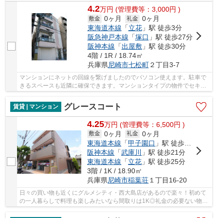
4.2
万
円
(管理費等：3,000円 )
0ヶ月
0ヶ月
敷金
礼金
東海道本線
「
立花
」駅 徒歩3分
阪急神戸本線
「
塚口
」駅 徒歩27分
阪神本線
「
出屋敷
」駅 徒歩30分
4階 / 1R / 18.74㎡
兵庫県
尼崎市
七松町
２丁目3-7
マンションにネットの回線を繋げましたのでパソコン使えます。駐車で
きるスペースも近隣に確保できます。マンションタイプの物件でセキュ
リティ面も充実してます。畳よりも傷がつきに...
グレースコート
賃貸 | マンション
4.25
万
円
(管理費等：6,500円 )
0ヶ月
0ヶ月
敷金
礼金
東海道本線
「
甲子園口
」駅 徒歩21分
阪神本線
「
武庫川
」駅 徒歩21分
東海道本線
「
立花
」駅 徒歩25分
3階 / 1K / 18.90㎡
兵庫県
尼崎市
稲葉荘
１丁目16-20
日々の買い物も近くにグルメシティ・西大島店があるので楽々！初めて
の一人暮らしで料理も楽しみたいなら間取りは1K◎礼金の必要ない物件
となっており、経済的にも嬉しく好評です♪お洗...