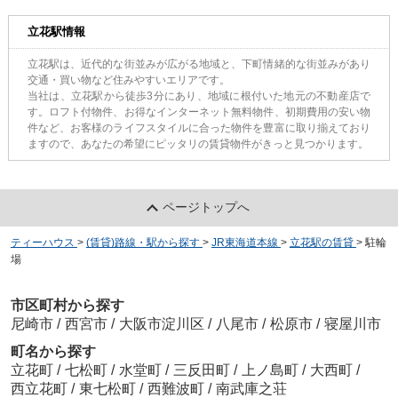
立花駅情報
立花駅は、近代的な街並みが広がる地域と、下町情緒的な街並みがあり
交通・買い物など住みやすいエリアです。
当社は、立花駅から徒歩3分にあり、地域に根付いた地元の不動産店で
す。ロフト付物件、お得なインターネット無料物件、初期費用の安い物
件など、お客様のライフスタイルに合った物件を豊富に取り揃えており
ますので、あなたの希望にピッタリの賃貸物件がきっと見つかります。
ページトップへ
ティーハウス
>
(賃貸)路線・駅から探す
>
JR東海道本線
>
立花駅の賃貸
>
駐輪
場
市区町村から探す
尼崎市
/
西宮市
/
大阪市淀川区
/
八尾市
/
松原市
/
寝屋川市
町名から探す
立花町
/
七松町
/
水堂町
/
三反田町
/
上ノ島町
/
大西町
/
西立花町
/
東七松町
/
西難波町
/
南武庫之荘