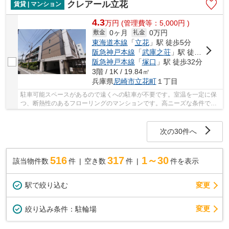
クレアール立花
賃貸 | マンション
4.3
万
円
(管理費等：5,000円 )
0ヶ月
0万円
敷金
礼金
東海道本線
「
立花
」駅 徒歩5分
阪急神戸本線
「
武庫之荘
」駅 徒歩25分
阪急神戸本線
「
塚口
」駅 徒歩32分
3階 / 1K / 19.84㎡
兵庫県
尼崎市
立花町
１丁目
駐車可能スペースがあるので遠くへの駐車が不要です。室温を一定に保
つ、断熱性のあるフローリングのマンションです。高ニーズな条件であ
るエアコン完備が嬉しいマンションとなってい...
次の30件へ
516
317
1～30
該当物件数
件
空き数
件
件を表示
駅で絞り込む
変更
変更
絞り込み条件：
駐輪場