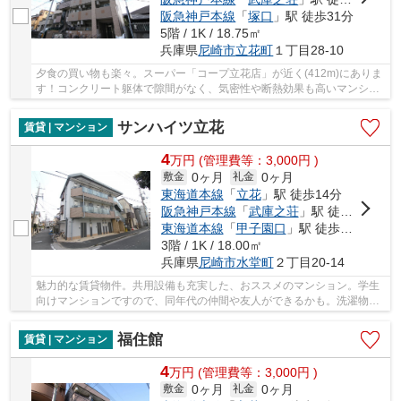
阪急神戸本線
「
塚口
」駅 徒歩31分
5階 / 1K / 18.75㎡
兵庫県
尼崎市
立花町
１丁目28-10
夕食の買い物も楽々。スーパー「コープ立花店」が近く(412m)にありま
す！コンクリート躯体で隙間がなく、気密性や断熱効果も高いマンショ
ン♪こちらのお部屋は現在空室ですので、内見の...
サンハイツ立花
賃貸 | マンション
4
万
円
(管理費等：3,000円 )
0ヶ月
0ヶ月
敷金
礼金
東海道本線
「
立花
」駅 徒歩14分
阪急神戸本線
「
武庫之荘
」駅 徒歩16分
東海道本線
「
甲子園口
」駅 徒歩27分
3階 / 1K / 18.00㎡
兵庫県
尼崎市
水堂町
２丁目20-14
魅力的な賃貸物件。共用設備も充実した、おススメのマンション。学生
向けマンションですので、同年代の仲間や友人ができるかも。洗濯物や
布団を干すのにも活躍するバルコニー付きの物...
福住館
賃貸 | マンション
4
万
円
(管理費等：3,000円 )
0ヶ月
0ヶ月
敷金
礼金