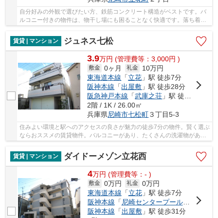
自分好みの外観で選びたい方、鉄筋コンクリート構造がベストです。バ
ルコニー付きの物件は、物干し場にも困ることなく快適です。落ち着き
ある、フローリング張りのマンションとなって...
ジュネス七松
賃貸 | マンション
3.9
万
円
(管理費等：3,000円 )
0ヶ月
10万円
敷金
礼金
東海道本線
「
立花
」駅 徒歩7分
阪神本線
「
出屋敷
」駅 徒歩28分
阪急神戸本線
「
武庫之荘
」駅 徒歩30分
2階 / 1K / 26.00㎡
兵庫県
尼崎市
七松町
３丁目5-3
住みよい環境と駅へのアクセスの良さが魅力の徒歩7分の物件。賢く選ぶ
ならおススメの賃貸物件。バルコニーがあり、たくさんの洗濯物があっ
ても大丈夫です。この物件は窓からの陽当りも...
ダイドーメゾン立花西
賃貸 | マンション
4
万
円
(管理費等：- )
0万円
0万円
敷金
礼金
東海道本線
「
立花
」駅 徒歩7分
阪神本線
「
尼崎センタープール前
」駅 徒歩
阪神本線
「
出屋敷
」駅 徒歩31分