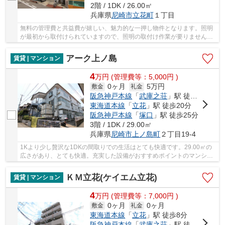
2階 / 1DK / 26.00㎡
兵庫県
尼崎市
立花町
１丁目
無料の管理費と共益費が嬉しい、魅力的な一押し物件となります。照明
が最初から取付けられていますので、照明の取付け作業が要りません。
物件の種類や条件などは、数多く存在します。...
アーク上ノ島
賃貸 | マンション
4
万
円
(管理費等：5,000円 )
0ヶ月
5万円
敷金
礼金
阪急神戸本線
「
武庫之荘
」駅 徒歩15分
東海道本線
「
立花
」駅 徒歩20分
阪急神戸本線
「
塚口
」駅 徒歩25分
3階 / 1DK / 29.00㎡
兵庫県
尼崎市
上ノ島町
２丁目19-4
1Kより少し贅沢な1DKの間取りでの生活はとても快適です。29.00㎡の
広さがあり、とても快適。充実した設備がおすすめポイントのマンショ
ンタイプの物件。高ニーズである、陽当りの良い...
ＫＭ立花(ケイエム立花)
賃貸 | マンション
4
万
円
(管理費等：7,000円 )
0ヶ月
0ヶ月
敷金
礼金
東海道本線
「
立花
」駅 徒歩8分
阪急神戸本線
「
武庫之荘
」駅 徒歩28分