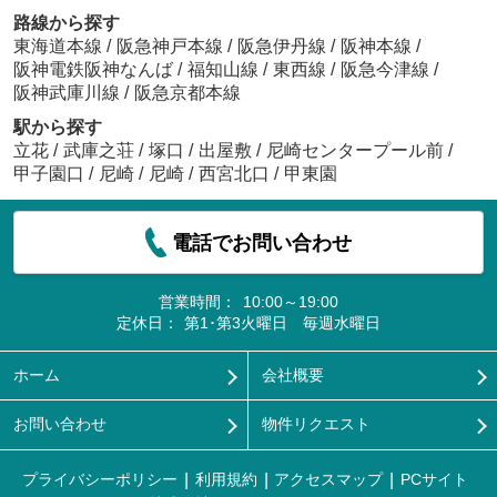
路線から探す
東海道本線
/
阪急神戸本線
/
阪急伊丹線
/
阪神本線
/
阪神電鉄阪神なんば
/
福知山線
/
東西線
/
阪急今津線
/
阪神武庫川線
/
阪急京都本線
駅から探す
立花
/
武庫之荘
/
塚口
/
出屋敷
/
尼崎センタープール前
/
甲子園口
/
尼崎
/
尼崎
/
西宮北口
/
甲東園
電話でお問い合わせ
営業時間：
10:00～19:00
定休日：
第1･第3火曜日 毎週水曜日
ホーム
会社概要
お問い合わせ
物件リクエスト
プライバシーポリシー
利用規約
アクセスマップ
PCサイト