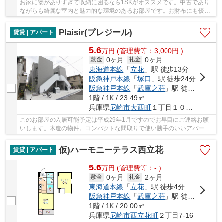
お家に物がありすぎて収納に困るなら1SKがオススメです。中古であり
ながらも綺麗な室内と魅力的な環境のあるお部屋です。お財布にも優し
い、照明要らずの明るい物件となっています。快...
Plaisir(プレジール)
賃貸 | アパート
5.6
万
円
(管理費等：3,000円 )
0ヶ月
0ヶ月
敷金
礼金
東海道本線
「
立花
」駅 徒歩13分
阪急神戸本線
「
塚口
」駅 徒歩24分
阪急神戸本線
「
武庫之荘
」駅 徒歩25分
1階 / 1K / 23.49㎡
兵庫県
尼崎市
大西町
１丁目１０－１０
このお部屋の入居可能予定は平成29年1月ですのでお早目にご連絡お願
いします。木造の物件。コンパクトな間取りで使い勝手のいいアパート
になってます。収納スペースもたっぷりとれるシ...
仮)ハーモニーテラス西立花
賃貸 | アパート
5.6
万
円
(管理費等：- )
0ヶ月
2ヶ月
敷金
礼金
東海道本線
「
立花
」駅 徒歩4分
阪急神戸本線
「
武庫之荘
」駅 徒歩28分
1階 / 1K / 20.00㎡
兵庫県
尼崎市
西立花町
２丁目7-16