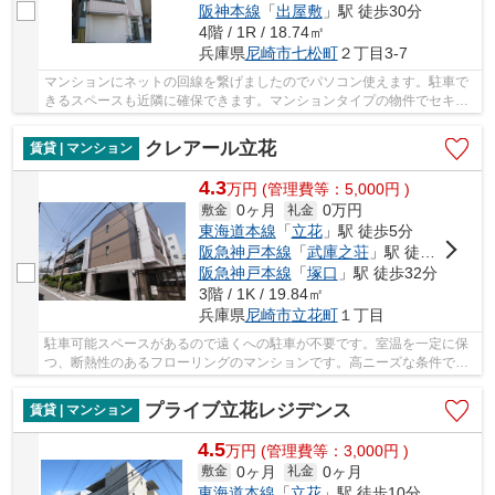
阪神本線
「
出屋敷
」駅 徒歩30分
4階 / 1R / 18.74㎡
兵庫県
尼崎市
七松町
２丁目3-7
マンションにネットの回線を繋げましたのでパソコン使えます。駐車で
きるスペースも近隣に確保できます。マンションタイプの物件でセキュ
リティ面も充実してます。畳よりも傷がつきに...
クレアール立花
賃貸 | マンション
4.3
万
円
(管理費等：5,000円 )
0ヶ月
0万円
敷金
礼金
東海道本線
「
立花
」駅 徒歩5分
阪急神戸本線
「
武庫之荘
」駅 徒歩25分
阪急神戸本線
「
塚口
」駅 徒歩32分
3階 / 1K / 19.84㎡
兵庫県
尼崎市
立花町
１丁目
駐車可能スペースがあるので遠くへの駐車が不要です。室温を一定に保
つ、断熱性のあるフローリングのマンションです。高ニーズな条件であ
るエアコン完備が嬉しいマンションとなってい...
プライブ立花レジデンス
賃貸 | マンション
4.5
万
円
(管理費等：3,000円 )
0ヶ月
0ヶ月
敷金
礼金
東海道本線
「
立花
」駅 徒歩10分