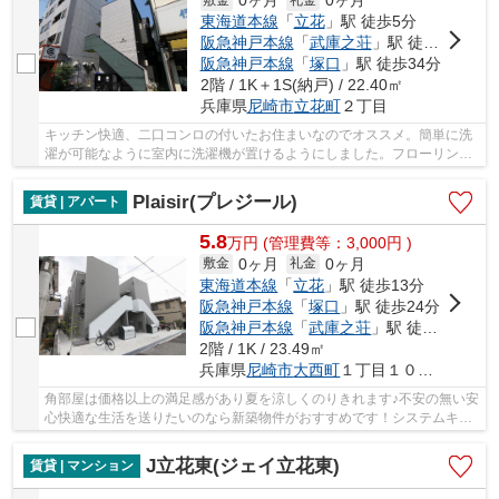
0ヶ月
0ヶ月
東海道本線
「
立花
」駅 徒歩5分
阪急神戸本線
「
武庫之荘
」駅 徒歩20分
阪急神戸本線
「
塚口
」駅 徒歩34分
2階 / 1K＋1S(納戸) / 22.40㎡
兵庫県
尼崎市
立花町
２丁目
キッチン快適、二口コンロの付いたお住まいなのでオススメ。簡単に洗
濯が可能なように室内に洗濯機が置けるようにしました。フローリング
張りの物件は、自然の風合いが魅力的です。エ...
Plaisir(プレジール)
賃貸 | アパート
5.8
万
円
(管理費等：3,000円 )
0ヶ月
0ヶ月
敷金
礼金
東海道本線
「
立花
」駅 徒歩13分
阪急神戸本線
「
塚口
」駅 徒歩24分
阪急神戸本線
「
武庫之荘
」駅 徒歩25分
2階 / 1K / 23.49㎡
兵庫県
尼崎市
大西町
１丁目１０－１０
角部屋は価格以上の満足感があり夏を涼しくのりきれます♪不安の無い安
心快適な生活を送りたいのなら新築物件がおすすめです！システムキッ
チンがあり、お料理と後片付けが手早くできま...
J立花東(ジェイ立花東)
賃貸 | マンション