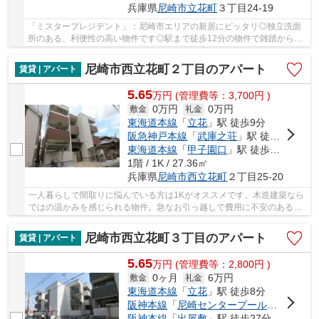
兵庫県
尼崎市
立花町
３丁目24-19
「ミスタープレジデント」：尼崎市エリアの新居にピッタリ◎独立洗面
所のある、利便性の高い物件です◎駅まで徒歩12分の物件で雑踏から少
し離れた立地です◎充実した毎日を送る為の第一歩...
尼崎市西立花町２丁目のアパート
賃貸 | アパート
5.65
万
円
(管理費等：3,700円 )
0万円
0万円
敷金
礼金
東海道本線
「
立花
」駅 徒歩9分
阪急神戸本線
「
武庫之荘
」駅 徒歩30分
東海道本線
「
甲子園口
」駅 徒歩37分
1階 / 1K / 27.36㎡
兵庫県
尼崎市
西立花町
２丁目25-20
一人暮らしで間取りに悩んでいる方は1Kがオススメです。木造建築なら
ではの温かみを感じられる物件。急なお引っ越しで費用に不安のある方
にお勧めの、礼金ゼロ円物件。バルコニーがあ...
尼崎市西立花町３丁目のアパート
賃貸 | アパート
5.65
万
円
(管理費等：2,800円 )
0ヶ月
6万円
敷金
礼金
東海道本線
「
立花
」駅 徒歩8分
阪神本線
「
尼崎センタープール前
」駅 徒歩
阪神本線
「
出屋敷
」駅 徒歩27分