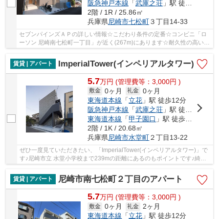
阪急神戸本線
「
武庫之荘
」駅 徒歩35分
2階 / 1R / 25.86㎡
兵庫県
尼崎市
七松町
３丁目14-33
セブンパインズＡＰの詳しい情報☆こだわり条件の定番☆コンビニ「ロ
ーソン 尼崎南七松町一丁目」が近く(267m)にあります☆耐久性の高いシ
ステムキッチンが備え付けられております☆新しい...
ImperialTower(インペリアルタワー)
賃貸 | アパート
5.7
万
円
(管理費等：3,000円 )
0ヶ月
0ヶ月
敷金
礼金
東海道本線
「
立花
」駅 徒歩12分
阪急神戸本線
「
武庫之荘
」駅 徒歩18分
東海道本線
「
甲子園口
」駅 徒歩28分
2階 / 1K / 20.68㎡
兵庫県
尼崎市
水堂町
２丁目13-22
ぜひ一度見ていただきたい、「ImperialTower(インペリアルタワー)」で
す♪尼崎市立 水堂小学校まで239mの距離にあるのもポイントです♪綺麗
な室内と機能的な設備のある物件です♪暮らしに...
尼崎市南七松町２丁目のアパート
賃貸 | アパート
5.7
万
円
(管理費等：3,000円 )
0ヶ月
2ヶ月
敷金
礼金
東海道本線
「
立花
」駅 徒歩12分