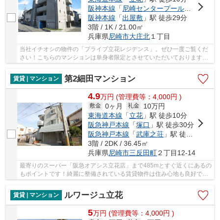
阪神本線
「
尼崎センタープール前
」駅 徒歩
阪神本線
「
出屋敷
」駅 徒歩29分
3階 / 1K / 21.00㎡
兵庫県
尼崎市
大庄北
１丁目
当社イチオシの物件の「プライブ立花レジデンス」。ぜひ一度ご覧くだ
さい！こちらのマンションは単身者限定とさせていただいております◎
インターネットが繋がっているお住まい、回線快...
第2細田マンション
賃貸 | マンション
4.9
万
円
(管理費等：4,000円 )
0ヶ月
10万円
敷金
礼金
東海道本線
「
立花
」駅 徒歩10分
阪急神戸本線
「
塚口
」駅 徒歩30分
阪急神戸本線
「
武庫之荘
」駅 徒歩34分
3階 / 2DK / 36.45㎡
兵庫県
尼崎市
三反田町
２丁目12-14
最寄りのスーパー「阪急オアシス立花店」まで485mとすぐ近くにあるの
もポイントです！綺麗に整備されている賃貸物件は住み心地も良好で
す！車の収容台数もたっぷりとある自走式駐車場...
ルワージュ立花
賃貸 | マンション
5
万
円
(管理費等：4,000円 )