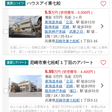
ハウスアイ東七松
賃貸 | ハイツ
5.5
万
円
(管理費等：5,000円 )
0万円
1ヶ月
敷金
礼金
東海道本線
「
立花
」駅 徒歩11分
阪神本線
「
尼崎
」駅 徒歩33分
阪急神戸本線
「
武庫之荘
」駅 徒歩37分
1階 / 1K / 25.61㎡
兵庫県
尼崎市
東七松町
１丁目2-16
近場にローソン 尼崎立花町一丁目(306m)があるので急な買い物にも便利
です。新しい生活をスタートさせるなら新築物件はいかがでしょうか。
パーキングが敷地から出てすぐにあるので、利...
尼崎市東七松町１丁目のアパート
賃貸 | アパート
5.55
万
円
(管理費等：4,400円 )
0万円
3万円
敷金
礼金
東海道本線
「
立花
」駅 徒歩12分
東海道本線
「
尼崎
」駅 徒歩28分
阪急神戸本線
「
塚口
」駅 徒歩31分
1階 / 1K / 30.00㎡
兵庫県
尼崎市
東七松町
１丁目3-11
ゆとりある暮らしを実現する、家賃5.75万円のお部屋です。快適な住み
心地のある賃貸物件となっており、好評を得ています。用途に合わせて