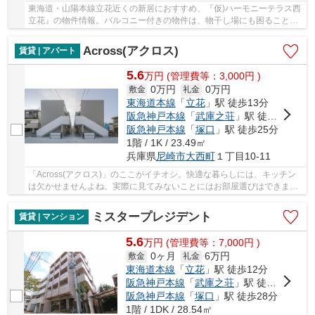
東海道・山陽本線立花近くの新居におすすめ、『仮)ハーモニーテラス西
立花』の物件情報。バルコニー付きの物件は、物干し場にも困ることな
く快適です。角部屋は人通りが少ないのでプラ...
Across(アクロス)
賃貸 | アパート
5.6
万
円
(管理費等：3,000円 )
0万円
0万円
敷金
礼金
東海道本線
「
立花
」駅 徒歩13分
阪急神戸本線
「
武庫之荘
」駅 徒歩25分
阪急神戸本線
「
塚口
」駅 徒歩25分
1階 / 1K / 23.49㎡
兵庫県
尼崎市
大西町
１丁目10-11
「Across(アクロス)」のここがイチオシ。快適な暮らしには、キッチン
は欠かせませんよね。実際に見てみないことにはお部屋選びはできませ
ん。すぐに内覧もできる空き部屋です。カメラ...
ミスタープレジデント
賃貸 | マンション
5.6
万
円
(管理費等：7,000円 )
0ヶ月
6万円
敷金
礼金
東海道本線
「
立花
」駅 徒歩12分
阪急神戸本線
「
武庫之荘
」駅 徒歩22分
阪急神戸本線
「
塚口
」駅 徒歩28分
1階 / 1DK / 28.54㎡