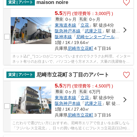
maison noire
賃貸 | アパート
5.5
万
円
(管理費等：3,000円 )
0ヶ月
0ヶ月
敷金
礼金
東海道本線
「
立花
」駅 徒歩4分
阪急神戸本線
「
武庫之荘
」駅 徒歩22分
阪神本線
「
尼崎センタープール前
」駅 徒歩
1階 / 1K / 19.64㎡
兵庫県
尼崎市
立花町
４丁目16
ネット込(^_^)コンロが二つついていますのでラクラクお料理。インター
ネット有りのお住まいで、パソコン使う方オススメ。大量の洗濯物をし
てもバルコニーがあるので、干しやすいです。...
尼崎市立花町３丁目のアパート
賃貸 | アパート
5.5
万
円
(管理費等：4,500円 )
0ヶ月
6万円
敷金
礼金
東海道本線
「
立花
」駅 徒歩9分
阪急神戸本線
「
武庫之荘
」駅 徒歩19分
1階 / 1K / 27.40㎡
兵庫県
尼崎市
立花町
３丁目16
こだわりで選びたい方におすすめ。尼崎市エリアで住まいをお探しなら
「フジパレス立花北」。日々の買い物も近くにフレスコ立花店(112m)が
あるので楽々。生活する上でもっとも大切な住...