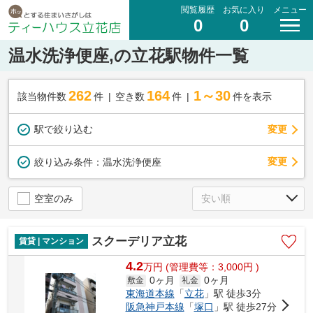
閲覧履歴
お気に入り
メニュー
0
0
温水洗浄便座,の立花駅物件一覧
262
164
1～30
該当物件数
件
空き数
件
件を表示
駅で絞り込む
変更
変更
絞り込み条件：
温水洗浄便座
空室のみ
スクーデリア立花
賃貸 | マンション
4.2
万
円
(管理費等：3,000円 )
0ヶ月
0ヶ月
敷金
礼金
東海道本線
「
立花
」駅 徒歩3分
阪急神戸本線
「
塚口
」駅 徒歩27分