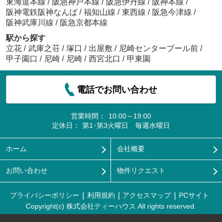
東海道本線
/
阪急神戸本線
/
阪急伊丹線
/
阪神本線
/
阪神電鉄阪神なんば
/
福知山線
/
東西線
/
阪急今津線
/
阪神武庫川線
/
阪急京都本線
駅から探す
立花
/
武庫之荘
/
塚口
/
出屋敷
/
尼崎センタープール前
/
甲子園口
/
尼崎
/
尼崎
/
西宮北口
/
甲東園
電話でお問い合わせ
営業時間：
10:00～19:00
定休日：
第1･第3火曜日 毎週水曜日
ホーム
会社概要
お問い合わせ
物件リクエスト
プライバシーポリシー
利用規約
アクセスマップ
PCサイト
Copyright(c) 株式会社ティーハウス All rights reserved.