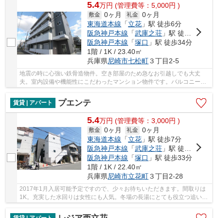
5.4
万
円
(管理費等：5,000円 )
0ヶ月
0ヶ月
敷金
礼金
東海道本線
「
立花
」駅 徒歩6分
阪急神戸本線
「
武庫之荘
」駅 徒歩32分
阪急神戸本線
「
塚口
」駅 徒歩34分
1階 / 1K / 23.40㎡
兵庫県
尼崎市
七松町
３丁目2-5
地震の時に心強い鉄骨造物件。空き部屋のため急なお引越しでも大丈
夫。室内設備や機能性にこだわったマンション物件です。バルコニーか
ら外を眺めることの出来る、ステキな物件です。C...
プエンテ
賃貸 | アパート
5.4
万
円
(管理費等：3,000円 )
0ヶ月
0ヶ月
敷金
礼金
東海道本線
「
立花
」駅 徒歩7分
阪急神戸本線
「
武庫之荘
」駅 徒歩20分
阪急神戸本線
「
塚口
」駅 徒歩33分
1階 / 1K / 22.40㎡
兵庫県
尼崎市
立花町
３丁目2-28
2017年1月入居可能予定ですので、少々お待ちいただきます。間取りは
1K。充実した水回りは女性にも人気。冬場の長湯にとても役立つ追い焚
き機能が付いています。静かな場所をお探しなら...