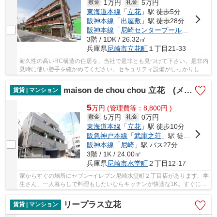
1万円
5万円
敷金
礼金
東海道本線
「
立花
」駅 徒歩5分
阪神本線
「
出屋敷
」駅 徒歩28分
阪神本線
「
尼崎センタープール前
」駅 徒歩
3階 / 1DK / 26.32㎡
兵庫県
尼崎市
立花町
１丁目21-33
耐久性の高いRC構造の住居を、当社で是非とも見つけて下さい。是非内
見時に使い勝手を確かめてください。セキュリティ設備がしっかりして
いるマンション物件です。家具なども配置しや...
maison de chou chou 立花 (メゾンドシュシュタチバナ)
賃貸 | マンション
5
万
円
(管理費等：8,800円 )
5万円
0万円
敷金
礼金
東海道本線
「
立花
」駅 徒歩10分
阪急神戸本線
「
武庫之荘
」駅 徒歩18分
阪神本線
「
尼崎
」駅 バス27分 「水堂町」 停歩10分
3階 / 1K / 24.00㎡
兵庫県
尼崎市
水堂町
２丁目12-17
家からすぐの場所にセブン−イレブン尼崎水堂町２丁目店があります。学
生さん、一人暮らしで料理もしたいならキッチンが快適な1K。すぐにお
引っ越しをしたい方に、当物件は現在空き室で...
リープラス立花
賃貸 | マンション