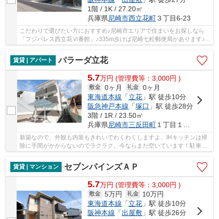
1階 / 1K / 27.20㎡
兵庫県
尼崎市
西立花町
３丁目6-23
こだわりで選びたい方におすすめ♪尼崎市エリアで住まいをお探しなら
「フジパレス西立花Ⅵ番館」♪335m歩けば尼崎七松郵便局があります♪こ
れからの生活で住み替えを考えるのならココ♪尼崎...
パラーダ立花
賃貸 | アパート
5.7
万
円
(管理費等：3,000円 )
0ヶ月
0ヶ月
敷金
礼金
東海道本線
「
立花
」駅 徒歩10分
阪急神戸本線
「
塚口
」駅 徒歩28分
3階 / 1R / 23.50㎡
兵庫県
尼崎市
三反田町
１丁目１２－２８
新築なので、外観も内装もきれいでわくわくしますよ。IHキッチンは掃
除に手間がかからないのでラクラク。今ならまだ空いています！駐車エ
リアの空き2台です。防災や保証の心配も不要な...
セブンパインズＡＰ
賃貸 | マンション
5.7
万
円
(管理費等：3,000円 )
5万円
10万円
敷金
礼金
東海道本線
「
立花
」駅 徒歩10分
阪神本線
「
出屋敷
」駅 徒歩26分