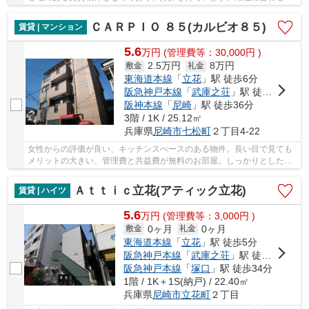
使用ができるバルコニー付きの物件にしません...
ＣＡＲＰＩＯ ８５(カルビオ８５)
賃貸 | マンション
5.6
万
円
(管理費等：30,000円 )
2.5万円
8万円
敷金
礼金
東海道本線
「
立花
」駅 徒歩6分
阪急神戸本線
「
武庫之荘
」駅 徒歩32分
阪神本線
「
尼崎
」駅 徒歩36分
3階 / 1K / 25.12㎡
兵庫県
尼崎市
七松町
２丁目4-22
女性からの評価が良い、キッチンスぺースのある物件。長い目で見ても
メリットの大きい、管理費と共益費が無料のお部屋。しっかりとした造
りで信頼できる中古物件。自転車をお持ちの方...
Ａｔｔｉｃ立花(アティック立花)
賃貸 | ハイツ
5.6
万
円
(管理費等：3,000円 )
0ヶ月
0ヶ月
敷金
礼金
東海道本線
「
立花
」駅 徒歩5分
阪急神戸本線
「
武庫之荘
」駅 徒歩20分
阪急神戸本線
「
塚口
」駅 徒歩34分
1階 / 1K＋1S(納戸) / 22.40㎡
兵庫県
尼崎市
立花町
２丁目