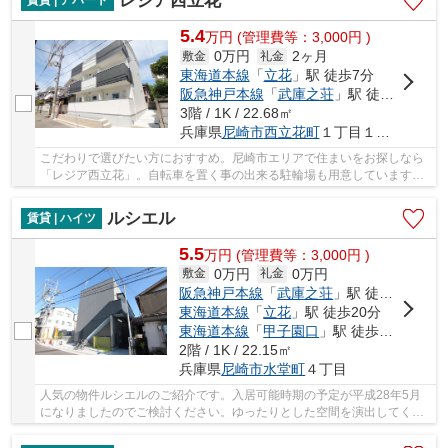
レジア西立花
賃貸 | アパート
5.4
万
円
(管理費等：3,000円 )
0万円
2ヶ月
敷金
礼金
東海道本線
「
立花
」駅 徒歩7分
阪急神戸本線
「
武庫之荘
」駅 徒歩28分
3階 / 1K / 22.68㎡
兵庫県
尼崎市
西立花町
１丁目１４－２
こだわりで選びたい方におすすめ。尼崎市エリアで住まいをお探しなら
「レジア西立花」。自転車を置く事の出来る駐輪場も用意しています。
一口コンロが付いている物件です。多くの方に...
ルシエル
賃貸 | ハイツ
5.5
万
円
(管理費等：3,000円 )
0万円
0万円
敷金
礼金
阪急神戸本線
「
武庫之荘
」駅 徒歩14分
東海道本線
「
立花
」駅 徒歩20分
東海道本線
「
甲子園口
」駅 徒歩22分
2階 / 1K / 22.15㎡
兵庫県
尼崎市
水堂町
４丁目
人気の物件ルシエルのご紹介です。入居可能時期の予定が平成28年5月
になりましたのでご検討ください。ゆったりとした空間を演出してくれ
る木造建築物件。備え付けのTVインターホンで、...