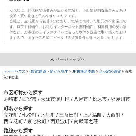
立花駅は、近代的な街並みが広がる地域と、下町情緒的な街並みがあり
交通・買い物など住みやすいエリアです。
当社は、立花駅から徒歩3分にあり、地域に根付いた地元の不動産店で
す。ロフト付物件、お得なインターネット無料物件、初期費用の安い物
件など、お客様のライフスタイルに合った物件を豊富に取り揃えており
ますので、あなたの希望にピッタリの賃貸物件がきっと見つかります。
ページトップへ
ティーハウス
>
(賃貸)路線・駅から探す
>
JR東海道本線
>
立花駅の賃貸
>
温水
洗浄便座
市区町村から探す
尼崎市
/
西宮市
/
大阪市淀川区
/
八尾市
/
松原市
/
寝屋川市
町名から探す
立花町
/
七松町
/
水堂町
/
三反田町
/
上ノ島町
/
大西町
/
西立花町
/
東七松町
/
西難波町
/
南武庫之荘
路線から探す