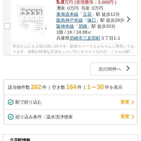
5.8
万
円
(管理費等：3,000円 )
0万円
0万円
敷金
礼金
東海道本線
「
立花
」駅 徒歩12分
阪急神戸本線
「
塚口
」駅 徒歩28分
阪神本線
「
尼崎
」駅 徒歩32分
1階 / 1K / 24.88㎡
兵庫県
尼崎市
三反田町
３丁目1-1
学生さんにも人気の高い1Kです。駐車スペースももちろんご用意してお
ります。移動が快適な生活をしたい方にオススメなのが、こちらの駅ま
で徒歩12分のマンションです。高ニーズである...
次の30件へ
262
164
1～30
該当物件数
件
空き数
件
件を表示
駅で絞り込む
変更
変更
絞り込み条件：
温水洗浄便座
立花駅情報