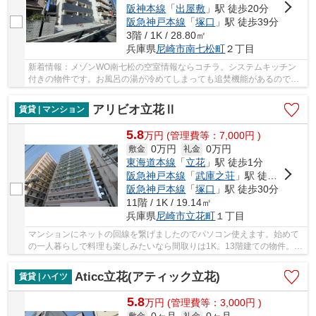
阪神本線
「
出屋敷
」駅 徒歩20分
阪急神戸本線
「
塚口
」駅 徒歩39分
3階 / 1K / 28.80㎡
兵庫県
尼崎市
南七松町
２丁目
新着情報：メゾンWO南七松の空室情報ならコチラ。システムキッチン
付きの物件です。お風呂の湯が冷めてしまっても追焚機能があるので安
心。オートロック付きなら関係者以外の立ち入り...
アリビオ立花Ⅱ
賃貸 | マンション
5.8
万
円
(管理費等：7,000円 )
0万円
0万円
敷金
礼金
東海道本線
「
立花
」駅 徒歩1分
阪急神戸本線
「
武庫之荘
」駅 徒歩25分
阪急神戸本線
「
塚口
」駅 徒歩30分
11階 / 1K / 19.14㎡
兵庫県
尼崎市
立花町
１丁目
マンションにネットの回線を繋げましたのでパソコン使えます。始めて
の一人暮らしで料理も楽しみたいなら間取りは1K。13階建ての物件。毎
日のお洗濯も楽にできるバルコニーのある物件...
Aticc立花(アティック立花)
賃貸 | ハイツ
5.8
万
円
(管理費等：3,000円 )
敷金
礼金