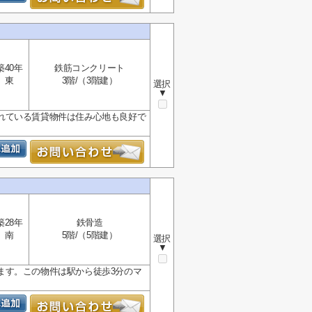
築40年
鉄筋コンクリート
東
3階/（3階建）
選択
▼
れている賃貸物件は住み心地も良好で
築28年
鉄骨造
南
5階/（5階建）
選択
▼
ます。この物件は駅から徒歩3分のマ