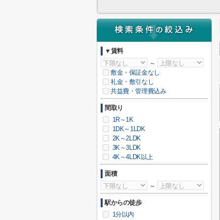
▼賃料
～
敷金・保証金なし
礼金・敷引なし
共益費・管理費込み
間取り
1R～1K
1DK～1LDK
2K～2LDK
3K～3LDK
4K～4LDK以上
面積
～
駅からの徒歩
1分以内