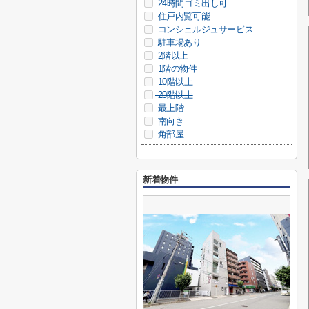
24時間ゴミ出し可
住戸内覧可能
コンシェルジュサービス
駐車場あり
2階以上
1階の物件
10階以上
20階以上
最上階
南向き
角部屋
新着物件