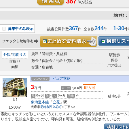
367
件が該当
並び順：
367
244
1-30
募集中のみ表示
該当公開件数
件 空き数
件
件
賃料 / 管理費・共益費
外観
/
間取り図
駅徒歩
停歩
敷金 / 保証金 / 礼金 / 償却 / 敷引
間取り
バス徒歩
面積
交通 / 所在地
ピュア立花
マンション
3
万円
即入可
3,000円
管・共
0ヶ月
-
0ヶ月
-/-
敷
保
礼
償/敷
徒歩5分
1R
東海道本線
「
立花
」駅
15.00㎡
兵庫県
尼崎市
西立花町
２丁目5-8
素敵なキッチンが欲しいという方にオススメなIH調理器付き物件。ワンルーム
ります。現状空き室ですので、即内見も可能。駐輪場も併設されているの...