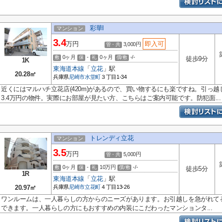
彩華I
マンション
3.4
万円
即入可
3,000円
管・共
0ヶ月
-
0ヶ月
-/-
敷
保
礼
償/敷
徒歩9分
1K
東海道本線
「
立花
」駅
20.28㎡
兵庫県
尼崎市
水堂町
３丁目1-34
近くにはマルハチ立花店(420m)があるので、買い物するにも楽ですね。引っ
3.4万円の物件。実際にお部屋が見たい方、こちらはご案内可能です。防犯面...
トレンディ立花
マンション
3.5
万円
5,000円
管・共
0ヶ月
-
10万円
-/-
敷
保
礼
償/敷
徒歩5分
1R
東海道本線
「
立花
」駅
20.97㎡
兵庫県
尼崎市
立花町
４丁目13-26
ワンルームは、一人暮らしの方からのニーズがあります。お引越しを急がれて
できます。一人暮らしの方にもおすすめの内装にこだわったマンションタ...