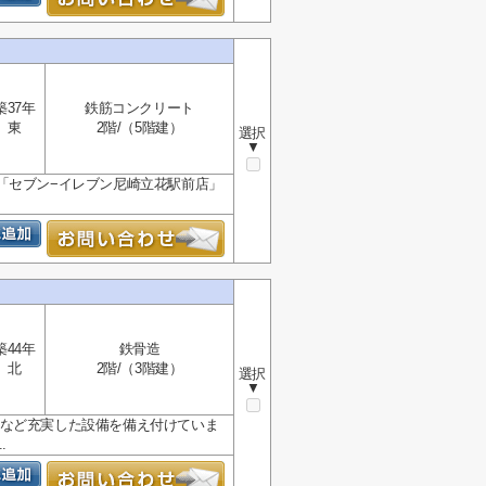
築37年
鉄筋コンクリート
東
2階/（5階建）
選択
▼
「セブン−イレブン尼崎立花駅前店」
築44年
鉄骨造
北
2階/（3階建）
選択
▼
Sなど充実した設備を備え付けていま
.