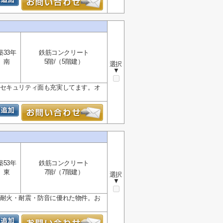
築33年
鉄筋コンクリート
南
5階/（5階建）
選択
▼
でセキュリティ面も充実してます。オ
築53年
鉄筋コンクリート
東
7階/（7階建）
選択
▼
た耐火・耐震・防音に優れた物件。お