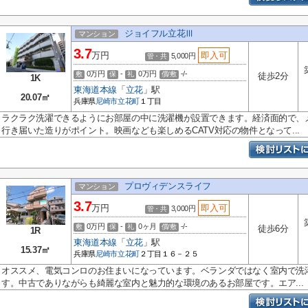
ジョイフル立花Ⅲ
マンション
3.7
万円
即入可
5,000円
管・共
0万円
-
0万円
-/-
敷
保
礼
償/敷
徒歩2分
1K
東海道本線
「
立花
」駅
20.07㎡
兵庫県
尼崎市
立花町
１丁目
ラクラク洗濯できるようにお部屋の中に洗濯機が設置できます。経済面的で、
行き届いた造りがポイント。映画なども楽しめるCATV対応の物件となって...
プロヴィデンスライフ
マンション
3.7
万円
即入可
3,000円
管・共
0万円
-
0ヶ月
-/-
敷
保
礼
償/敷
徒歩6分
1R
東海道本線
「
立花
」駅
15.37㎡
兵庫県
尼崎市
立花町
２丁目１６－２５
オススメ、電気コンロのお住まいになっています。ベランダではなく室内で洗
す。中古でありながらも綺麗な室内と魅力的な環境のあるお部屋です。エア...