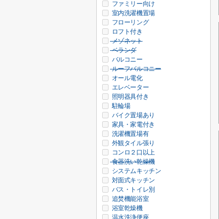
ファミリー向け
室内洗濯機置場
フローリング
ロフト付き
メゾネット
ベランダ
バルコニー
ルーフバルコニー
オール電化
エレベーター
照明器具付き
駐輪場
バイク置場あり
家具・家電付き
洗濯機置場有
外観タイル張り
コンロ２口以上
食器洗い乾燥機
システムキッチン
対面式キッチン
バス・トイレ別
追焚機能浴室
浴室乾燥機
温水洗浄便座