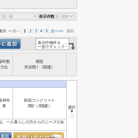
表示件数：
表示
<<前へ
1
2
3
4
5
次へ>>
最初
表示中物件を
一括でチェック
築年数
構造
方位
所在階 / （階建）
築44年
鉄筋コンクリート
東
3階/（3階建）
選択
▼
は、一人暮らしの方からのニーズがあ