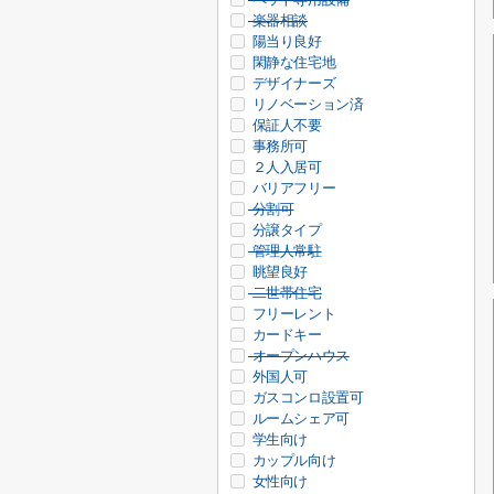
楽器相談
陽当り良好
閑静な住宅地
デザイナーズ
リノベーション済
保証人不要
事務所可
２人入居可
バリアフリー
分割可
分譲タイプ
管理人常駐
眺望良好
二世帯住宅
フリーレント
カードキー
オープンハウス
外国人可
ガスコンロ設置可
ルームシェア可
学生向け
カップル向け
女性向け