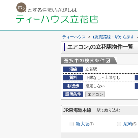
ティーハウス
>
(賃貸)路線・駅から探す
エアコン,の立花駅物件一覧
沿線
立花駅
賃料
下限なし～上限なし
駅徒歩
指定しない
設備条件
エアコン
JR東海道本線
駅で絞り込む
新大阪
尼崎
(1)
(6)