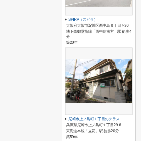
SPIRA（スピラ）
大阪府大阪市淀川区西中島６丁目7-30
地下鉄御堂筋線「西中島南方」駅 徒歩4
分
築20年
尼崎市上ノ島町１丁目のテラス
兵庫県尼崎市上ノ島町１丁目29-6
東海道本線「立花」駅 徒歩20分
築59年