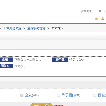
営業時間：
10:00～
>
JR東海道本線
>
立花駅の賃貸
>
エアコン
面積
下限なし～上限なし
築年数
指定しない
間取り
指定なし
立花
甲子園口
西宮
(244)
(31)
(