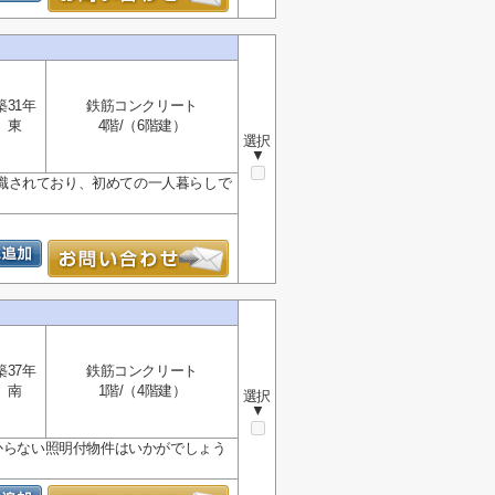
築31年
鉄筋コンクリート
東
4階/（6階建）
選択
▼
識されており、初めての一人暮らしで
築37年
鉄筋コンクリート
南
1階/（4階建）
選択
▼
からない照明付物件はいかがでしょう