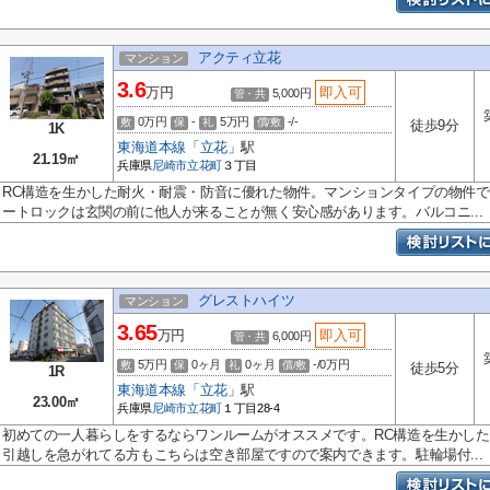
アクティ立花
マンション
3.6
万円
即入可
5,000円
管・共
0万円
-
5万円
-/-
敷
保
礼
償/敷
徒歩9分
1K
東海道本線
「
立花
」駅
21.19㎡
兵庫県
尼崎市
立花町
３丁目
RC構造を生かした耐火・耐震・防音に優れた物件。マンションタイプの物件
ートロックは玄関の前に他人が来ることが無く安心感があります。バルコニ...
グレストハイツ
マンション
3.65
万円
即入可
6,000円
管・共
5万円
0ヶ月
0ヶ月
-/0万円
敷
保
礼
償/敷
徒歩5分
1R
東海道本線
「
立花
」駅
23.00㎡
兵庫県
尼崎市
立花町
１丁目28-4
初めての一人暮らしをするならワンルームがオススメです。RC構造を生かし
引越しを急がれてる方もこちらは空き部屋ですので案内できます。駐輪場付...