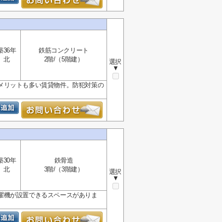
築36年
鉄筋コンクリート
北
2階/（5階建）
選択
▼
メリットも多い賃貸物件。防犯対策の
築30年
鉄骨造
北
3階/（3階建）
選択
▼
濯機が設置できるスペースがありま