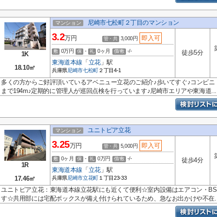
尼崎市七松町２丁目のマンション
マンション
3.2
万円
即入可
3,000円
管・共
0万円
-
0ヶ月
-/-
敷
保
礼
償/敷
徒歩5分
1K
東海道本線
「
立花
」駅
18.10㎡
兵庫県
尼崎市
七松町
２丁目4-1
多くの方からご好評頂いているアベニュー立花のご紹介♪歩いてすぐ♪コンビニ
まで194m♪定期的に管理人が巡回点検を行っています♪尼崎市エリアや東海道...
ユニトピア立花
マンション
3.25
万円
即入可
5,000円
管・共
0ヶ月
-
0万円
-/-
敷
保
礼
償/敷
徒歩4分
1R
東海道本線
「
立花
」駅
17.46㎡
兵庫県
尼崎市
立花町
１丁目23-33
ユニトピア立花：東海道本線立花駅にも近くて便利☆室内設備はエアコン・B
す☆共用部には宅配ボックスが備え付けられているため、急なお出かけや不在..