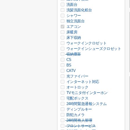
洗面台
洗髪洗面化粧台
シャワー
独立洗面台
エアコン
床暖房
床下収納
ウォークインクロゼット
ウォークインシューズクロゼット
収納豊富
CS
BS
CATV
光ファイバー
インターネット対応
オートロック
TVモニタ付インターホン
宅配ボックス
24時間緊急通報システム
ディンプルキー
防犯カメラ
24時間有人管理
フロントサービス