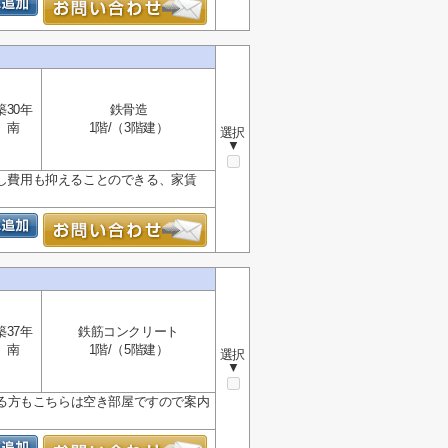
築30年
鉄骨造
南
1階/（3階建）
選択
▼
越し費用も抑えることのできる、家賃
築37年
鉄筋コンクリート
南
1階/（5階建）
選択
▼
る方もこちらは空き部屋ですので案内