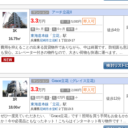
アーチ立花II
マンション
3.3
万円
即入可
5,000円
管・共
0ヶ月
-
0ヶ月
-/-
敷
保
礼
償/敷
徒歩4分
1K
東海道本線
「
立花
」駅
16.79㎡
兵庫県
尼崎市
立花町
１丁目10-17
費用を抑えることの出来る賃貸物件でありながら、中は綺麗です。防犯面も意
も安心。エレベーター付きの物件なので、大きい荷物も快適に運べます。...
Grace立花（グレイス立花）
マンション
3.3
万円
即入可
2,000円
管・共
0万円
-
0万円
-/-
敷
保
礼
償/敷
徒歩12分
1R
東海道本線
「
立花
」駅
18.00㎡
兵庫県
尼崎市
水堂町
２丁目13-3
ぜひ一度見ていただきたい、「Grace立花」です！照明を買う手間もお金もか
か！今や必需品ともなったネット！こちらはインターネット有り物件です！...