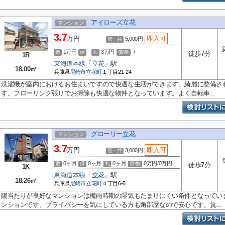
アイローズ立花
マンション
3.7
万円
即入可
5,000円
管・共
1万円
-
3万円
-/-
敷
保
礼
償/敷
徒歩7分
1R
東海道本線
「
立花
」駅
18.00㎡
兵庫県
尼崎市
立花町
１丁目21-24
洗濯機が室内におけるお住まいですので快適な生活ができます。綺麗に整備さ
す。フローリング張りでお掃除も快適な物件となっています。よく自転車...
グローリー立花
マンション
3.7
万円
即入可
3,000円
管・共
0ヶ月
0ヶ月
0ヶ月
0万円/0万円
敷
保
礼
償/敷
徒歩7分
1K
東海道本線
「
立花
」駅
18.26㎡
兵庫県
尼崎市
立花町
４丁目6-5
陽当たりが良好なマンションは梅雨時期の湿気もたまりにくい条件となってい
ンションです。プライバシーを気にしている方も角部屋なので安心です。賃...