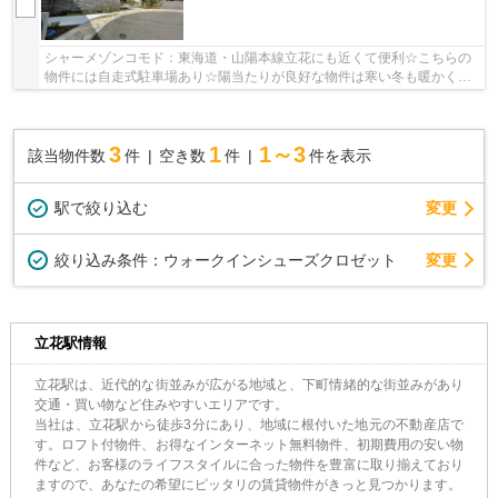
シャーメゾンコモド：東海道・山陽本線立花にも近くて便利☆こちらの
物件には自走式駐車場あり☆陽当たりが良好な物件は寒い冬も暖かく過
ごす事ができます☆駅まで徒歩9分なので、アクセ...
3
1
1～3
該当物件数
件
空き数
件
件を表示
駅で絞り込む
変更
変更
絞り込み条件：
ウォークインシューズクロゼット
立花駅情報
立花駅は、近代的な街並みが広がる地域と、下町情緒的な街並みがあり
交通・買い物など住みやすいエリアです。
当社は、立花駅から徒歩3分にあり、地域に根付いた地元の不動産店で
す。ロフト付物件、お得なインターネット無料物件、初期費用の安い物
件など、お客様のライフスタイルに合った物件を豊富に取り揃えており
ますので、あなたの希望にピッタリの賃貸物件がきっと見つかります。