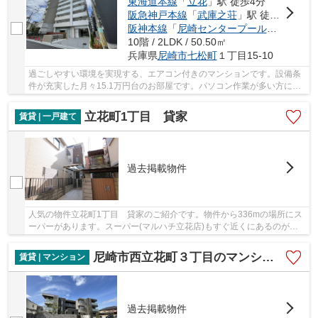
東海道本線
「
立花
」駅 徒歩4分
阪急神戸本線
「
武庫之荘
」駅 徒歩31分
阪神本線
「
尼崎センタープール前
」駅 徒歩
10階 / 2LDK / 50.50㎡
兵庫県
尼崎市
七松町
１丁目15-10
過ごしやすい環境を実現する、エアコン付きのマンションです。設備条
件が充実した月々15.1万円台のお部屋です。パソコン作業が多い方には
もってこいの物件マンション、光回線導入済み...
立花町1丁目 貸家
賃貸 | 一戸建て
過去掲載物件
人気の物件立花町1丁目 貸家のご紹介です。物件から336mの場所にス
ーパーがあります。スーパー(マルハチ立花店)もすぐ近くにあるのがポ
イント。楽しく使いやすいキッチン、3つのコン...
尼崎市西立花町３丁目のマンション
賃貸 | マンション
過去掲載物件