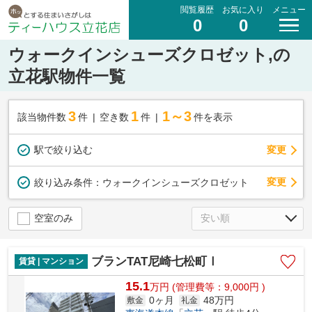
閲覧履歴
お気に入り
メニュー
0
0
ウォークインシューズクロゼット,の
立花駅物件一覧
3
1
1～3
該当物件数
件
空き数
件
件を表示
駅で絞り込む
変更
変更
絞り込み条件：
ウォークインシューズクロゼット
空室のみ
ブランTAT尼崎七松町Ⅰ
賃貸 | マンション
15.1
万
円
(管理費等：9,000円 )
0ヶ月
48万円
敷金
礼金