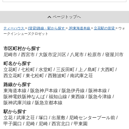
ページトップへ
ティーハウス
>
(賃貸)路線・駅から探す
>
JR東海道本線
>
立花駅の賃貸
>
ウォ
ークインシューズクロゼット
市区町村から探す
尼崎市
/
西宮市
/
大阪市淀川区
/
八尾市
/
松原市
/
寝屋川市
町名から探す
立花町
/
七松町
/
水堂町
/
三反田町
/
上ノ島町
/
大西町
/
西立花町
/
東七松町
/
西難波町
/
南武庫之荘
路線から探す
東海道本線
/
阪急神戸本線
/
阪急伊丹線
/
阪神本線
/
阪神電鉄阪神なんば
/
福知山線
/
東西線
/
阪急今津線
/
阪神武庫川線
/
阪急京都本線
駅から探す
立花
/
武庫之荘
/
塚口
/
出屋敷
/
尼崎センタープール前
/
甲子園口
/
尼崎
/
尼崎
/
西宮北口
/
甲東園