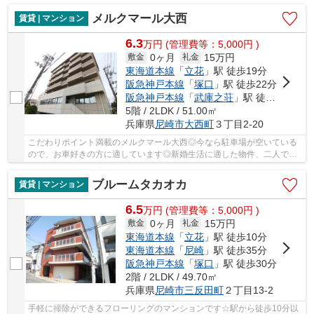
メルクマール大西
賃貸 | マンション
6.3
万
円
(管理費等：5,000円 )
0ヶ月
15万円
敷金
礼金
東海道本線
「
立花
」駅 徒歩19分
阪急神戸本線
「
塚口
」駅 徒歩22分
阪急神戸本線
「
武庫之荘
」駅 徒歩33分
5階 / 2LDK / 51.00㎡
兵庫県
尼崎市
大西町
３丁目2-20
こだわりポイント満載のメルクマール大西◎今なら駐車場が空いている
ので、お車好きの方に適しています◎新婚生活に適した物件、二人で入
居可能なお住まいです◎洗面所は浴室から独立して...
ブルームタカオカ
賃貸 | マンション
6.5
万
円
(管理費等：5,000円 )
0ヶ月
15万円
敷金
礼金
東海道本線
「
立花
」駅 徒歩10分
東海道本線
「
尼崎
」駅 徒歩35分
阪急神戸本線
「
塚口
」駅 徒歩30分
2階 / 2LDK / 49.70㎡
兵庫県
尼崎市
三反田町
２丁目13-2
手軽に掃除ができるフローリングのマンションです☆駅から徒歩10分以