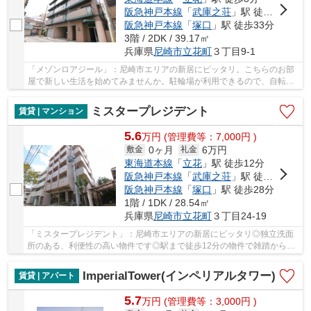
阪急神戸本線
「
武庫之荘
」駅 徒歩20分
阪急神戸本線
「
塚口
」駅 徒歩33分
3階 / 2DK / 39.17㎡
兵庫県
尼崎市
立花町
３丁目9-1
「メゾンロアジール」：尼崎市エリアの新居にピッタリ。こちらのお部
屋で新しい生活を始めてみませんか。駐輪場が利用できるので、自転車
の置き場所に困りません。女性の2人暮らしにも...
ミスタープレジデント
賃貸 | マンション
5.6
万
円
(管理費等：7,000円 )
0ヶ月
6万円
敷金
礼金
東海道本線
「
立花
」駅 徒歩12分
阪急神戸本線
「
武庫之荘
」駅 徒歩22分
阪急神戸本線
「
塚口
」駅 徒歩28分
1階 / 1DK / 28.54㎡
兵庫県
尼崎市
立花町
３丁目24-19
「ミスタープレジデント」：尼崎市エリアの新居にピッタリ◎独立洗面
所のある、利便性の高い物件です◎駅まで徒歩12分の物件で雑踏から少
し離れた立地です◎充実した毎日を送る為の第一歩...
ImperialTower(インペリアルタワー)
賃貸 | アパート
5.7
万
円
(管理費等：3,000円 )