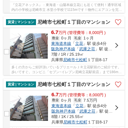
『立花アネックス』：東海道・山陽本線立花にも近くて便利！通学区域
内の小学校は尼崎市立 水堂小学校で1115mです！物件にエアコンを完備
しているので、快適に生活できます！バルコニ...
尼崎市七松町１丁目のマンション
賃貸 | マンション
6.7
万
円
(管理費等：8,000円 )
0ヶ月
1ヶ月
敷金
礼金
東海道本線
「
立花
」駅 徒歩4分
阪急神戸本線
「
武庫之荘
」駅 徒歩30分
7階 / 1R / 25.19㎡
兵庫県
尼崎市
七松町
１丁目8-17
多くの方からご好評頂いているプリエールＪＲ立花駅前のご紹介です。
歩いてすぐ。コンビニ「セブン−イレブン尼崎立花駅前店」まで186m。
効率よくお料理ができるシステムキッチンを設置...
尼崎市七松町１丁目のマンション
賃貸 | マンション
6.7
万
円
(管理費等：8,000円 )
0ヶ月
7.5万円
敷金
礼金
東海道本線
「
立花
」駅 徒歩4分
阪急神戸本線
「
武庫之荘
」駅 徒歩30分
8階 / 1K / 25.55㎡
兵庫県
尼崎市
七松町
１丁目8-17