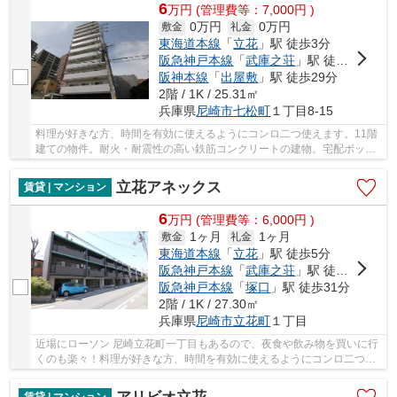
6
万
円
(管理費等：7,000円 )
0万円
0万円
敷金
礼金
東海道本線
「
立花
」駅 徒歩3分
阪急神戸本線
「
武庫之荘
」駅 徒歩30分
阪神本線
「
出屋敷
」駅 徒歩29分
2階 / 1K / 25.31㎡
兵庫県
尼崎市
七松町
１丁目8-15
料理が好きな方、時間を有効に使えるようにコンロ二つ使えます。11階
建ての物件。耐火・耐震性の高い鉄筋コンクリートの建物。宅配ボック
スは、最近とてもお問い合わせの多い設備です...
立花アネックス
賃貸 | マンション
6
万
円
(管理費等：6,000円 )
1ヶ月
1ヶ月
敷金
礼金
東海道本線
「
立花
」駅 徒歩5分
阪急神戸本線
「
武庫之荘
」駅 徒歩27分
阪急神戸本線
「
塚口
」駅 徒歩31分
2階 / 1K / 27.30㎡
兵庫県
尼崎市
立花町
１丁目
近場にローソン 尼崎立花町一丁目もあるので、夜食や飲み物を買いに行
くのも楽々！料理が好きな方、時間を有効に使えるようにコンロ二つ使
えます♪機能性やデザインが特徴的なお部屋☆BS...