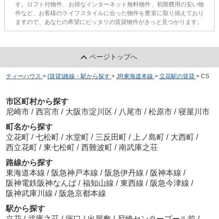
す。ロフト付物件、お得なインターネット無料物件、初期費用の安い物
件など、お客様のライフスタイルに合った物件を豊富に取り揃えており
ますので、あなたの希望にピッタリの賃貸物件がきっと見つかります。
ページトップへ
ティーハウス
>
(賃貸)路線・駅から探す
>
JR東海道本線
>
立花駅の賃貸
>
CS
市区町村から探す
尼崎市
/
西宮市
/
大阪市淀川区
/
八尾市
/
松原市
/
寝屋川市
町名から探す
立花町
/
七松町
/
水堂町
/
三反田町
/
上ノ島町
/
大西町
/
西立花町
/
東七松町
/
西難波町
/
南武庫之荘
路線から探す
東海道本線
/
阪急神戸本線
/
阪急伊丹線
/
阪神本線
/
阪神電鉄阪神なんば
/
福知山線
/
東西線
/
阪急今津線
/
阪神武庫川線
/
阪急京都本線
駅から探す
立花
/
武庫之荘
/
塚口
/
出屋敷
/
尼崎センタープール前
/