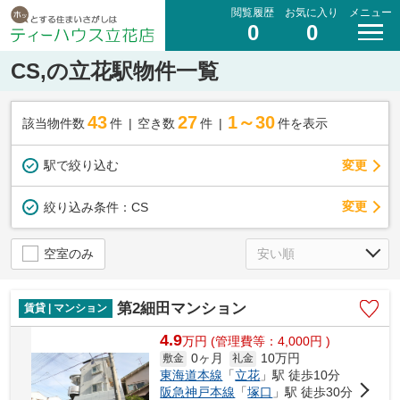
閲覧履歴
お気に入り
メニュー
0
0
CS,の立花駅物件一覧
43
27
1～30
該当物件数
件
空き数
件
件を表示
駅で絞り込む
変更
変更
絞り込み条件：
CS
空室のみ
第2細田マンション
賃貸 | マンション
4.9
万
円
(管理費等：4,000円 )
0ヶ月
10万円
敷金
礼金
東海道本線
「
立花
」駅 徒歩10分
阪急神戸本線
「
塚口
」駅 徒歩30分