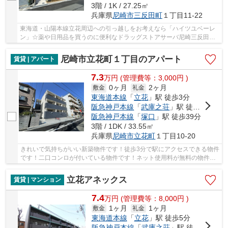
3階 / 1K / 27.25㎡
兵庫県
尼崎市
三反田町
１丁目11-22
東海道・山陽本線立花周辺への引っ越しをお考えなら「ハイツユベーレ
ン」☆薬や日用品を買うのに便利なドラッグストアサーバ尼崎三反田店
まで、207mです☆宅配ボックス付きです☆尼崎市に...
尼崎市立花町１丁目のアパート
賃貸 | アパート
7.3
万
円
(管理費等：3,000円 )
0ヶ月
2ヶ月
敷金
礼金
東海道本線
「
立花
」駅 徒歩3分
阪急神戸本線
「
武庫之荘
」駅 徒歩28分
阪急神戸本線
「
塚口
」駅 徒歩39分
3階 / 1DK / 33.55㎡
兵庫県
尼崎市
立花町
１丁目10-20
きれいで気持ちがいい新築物件です！徒歩3分で駅にアクセスできる物件
です！二口コンロが付いている物件です！ネット使用料が無料の物件で
す！お住まいをお探しの方は、当社オススメの...
立花アネックス
賃貸 | マンション
7.4
万
円
(管理費等：8,000円 )
1ヶ月
1ヶ月
敷金
礼金
東海道本線
「
立花
」駅 徒歩5分
阪急神戸本線
「
武庫之荘
」駅 徒歩27分