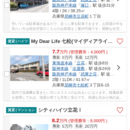
阪急神戸本線
「
塚口
」駅 徒歩31分
4階 / 2K / 38.25㎡
兵庫県
尼崎市
立花町
１丁目
空いている駐車場があるので、近くに車を駐車できます。お部屋の中を
見たい方は現在空室のこちらのお部屋をご案内可能です。閑静な住宅地
はとても注目を集め高ニーズの立地となってい...
My Dear Life 七松(マイディアライフ七松)
賃貸 | ハイツ
7.7
万
円
(管理費等：4,000円 )
0万円
12万円
敷金
礼金
東海道本線
「
立花
」駅 徒歩8分
阪神本線
「
出屋敷
」駅 徒歩24分
阪急神戸本線
「
武庫之荘
」駅 徒歩34分
2階 / 1LDK / 41.67㎡
兵庫県
尼崎市
七松町
３丁目6-15
室内で洗濯機を置きたい方にオススメのお住まいになります。軽量鉄骨
を使用してれば、地震が来ても非常に安心です。快適な住み心地のある
賃貸物件となっており、好評を得ています。こ...
シティハイツ立花Ⅰ
賃貸 | マンション
8.2
万
円
(管理費等：8,000円 )
5万円
20万円
敷金
礼金