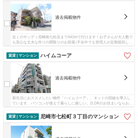
過去掲載物件
近くのサンディ尼崎南七松店まで442mで行けます！お子さんが大人数で
も安心な丈夫な作りの間取りのお部屋♪不在中でも管理人が定期巡回して
いるので万が一の時に心強い♪鉄骨造なので、...
ハイムコーア
賃貸 | マンション
過去掲載物件
新生活におススメしたい物件「ハイムコーア」。ネットの回線を導入し
ています、パソコンが使えて暮らしに嬉しい。2LDKのお住まいならお客
様をお家に招待しやすいです。高い利便性のあ...
尼崎市七松町３丁目のマンション
賃貸 | マンション