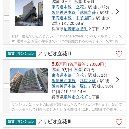
0ヶ月
0ヶ月
敷金
礼金
東海道本線
「
立花
」駅 徒歩12分
阪急神戸本線
「
武庫之荘
」駅 徒歩18分
東海道本線
「
甲子園口
」駅 徒歩28分
2階 / 1K / 20.68㎡
兵庫県
尼崎市
水堂町
２丁目13-22
ぜひ一度見ていただきたい、「ImperialTower(インペリアルタワー)」で
す♪尼崎市立 水堂小学校まで239mの距離にあるのもポイントです♪綺麗
な室内と機能的な設備のある物件です♪暮らしに...
アリビオ立花Ⅱ
賃貸 | マンション
5.8
万
円
(管理費等：7,000円 )
0万円
0万円
敷金
礼金
東海道本線
「
立花
」駅 徒歩1分
阪急神戸本線
「
武庫之荘
」駅 徒歩25分
阪急神戸本線
「
塚口
」駅 徒歩30分
11階 / 1K / 19.14㎡
兵庫県
尼崎市
立花町
１丁目
マンションにネットの回線を繋げましたのでパソコン使えます。始めて
の一人暮らしで料理も楽しみたいなら間取りは1K。13階建ての物件。毎
日のお洗濯も楽にできるバルコニーのある物件...
アリビオ立花Ⅲ
賃貸 | マンション