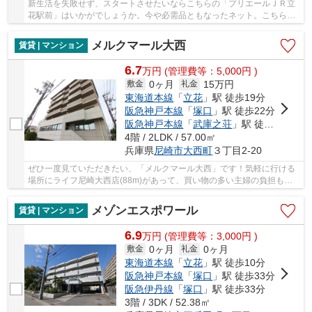
新生活を失敗せず、スタートさせたいならこちらの「プリエールＪＲ立
花駅前」はいかがでしょうか。今や必需品ともなったネット。こちらは
インターネット有り物件です。セキュリティも...
メルクマール大西
賃貸 | マンション
6.7
万
円
(管理費等：5,000円 )
0ヶ月
15万円
敷金
礼金
東海道本線
「
立花
」駅 徒歩19分
阪急神戸本線
「
塚口
」駅 徒歩22分
阪急神戸本線
「
武庫之荘
」駅 徒歩33分
4階 / 2LDK / 57.00㎡
兵庫県
尼崎市
大西町
３丁目2-20
ぜひ一度見ていただきたい、「メルクマール大西」です！気軽に行ける
場所にライフ尼崎大西店(88m)があって、買い物の多い主婦の負担も減
るのでおすすめです！お風呂の湯が冷めてしまっ...
メゾンエスポワール
賃貸 | マンション
6.9
万
円
(管理費等：3,000円 )
0ヶ月
0ヶ月
敷金
礼金
東海道本線
「
立花
」駅 徒歩10分
阪急神戸本線
「
塚口
」駅 徒歩33分
阪急伊丹線
「
塚口
」駅 徒歩33分
3階 / 3DK / 52.38㎡