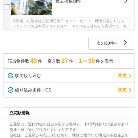
過去掲載物件
東海道・山陽本線立花周辺物件:セッテ・ピーノ。料理が楽しくなる、二
口コンロで沢山料理がつくれます。ゆとりある暮らしを実現する、家賃
6.1万円のお部屋です。賃貸物件ならではの魅...
次の30件へ
43
27
1～30
該当物件数
件
空き数
件
件を表示
駅で絞り込む
変更
変更
絞り込み条件：
CS
立花駅情報
立花駅は、近代的な街並みが広がる地域と、下町情緒的な街並みがあり
交通・買い物など住みやすいエリアです。
当社は、立花駅から徒歩3分にあり、地域に根付いた地元の不動産店で