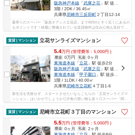
阪急神戸本線
「
武庫之荘
」駅 徒歩34分
3階 / 2DK / 36.45㎡
兵庫県
尼崎市
三反田町
２丁目12-14
最寄りのスーパー「阪急オアシス立花店」まで485mとすぐ近くにあるの
もポイントです！綺麗に整備されている賃貸物件は住み心地も良好で
す！車の収容台数もたっぷりとある自走式駐車場...
立花サンライズマンション
賃貸 | マンション
5.4
万
円
(管理費等：5,000円 )
0万円
0ヶ月
敷金
礼金
東海道本線
「
立花
」駅 徒歩2分
阪急神戸本線
「
武庫之荘
」駅 徒歩22分
東海道本線
「
甲子園口
」駅 徒歩37分
1階 / 1LDK / 40.00㎡
兵庫県
尼崎市
立花町
４丁目1-6
新生活を失敗せず、スタートさせたいならこちらの「立花サンライズマ
ンション」はいかがでしょうか◎夕食の買い物も楽々◎スーパー「関西
スーパーマーケットフェスタ立花店」が近く(371m...
尼崎市立花町３丁目のマンション
賃貸 | マンション
5.5
万
円
(管理費等：5,000円 )
0ヶ月
2ヶ月
敷金
礼金
東海道本線
「
立花
」駅 徒歩8分