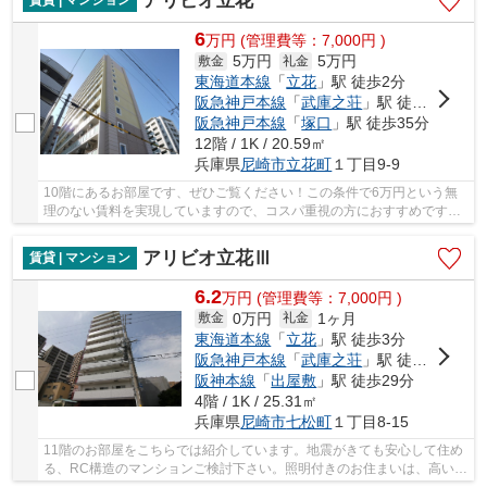
アリビオ立花
賃貸 | マンション
6
万
円
(管理費等：7,000円 )
5万円
5万円
敷金
礼金
東海道本線
「
立花
」駅 徒歩2分
阪急神戸本線
「
武庫之荘
」駅 徒歩26分
阪急神戸本線
「
塚口
」駅 徒歩35分
12階 / 1K / 20.59㎡
兵庫県
尼崎市
立花町
１丁目9-9
10階にあるお部屋です、ぜひご覧ください！この条件で6万円という無
理のない賃料を実現していますので、コスパ重視の方におすすめです！
掃除に手間のかからないIHキッチンはいかがです...
アリビオ立花Ⅲ
賃貸 | マンション
6.2
万
円
(管理費等：7,000円 )
0万円
1ヶ月
敷金
礼金
東海道本線
「
立花
」駅 徒歩3分
阪急神戸本線
「
武庫之荘
」駅 徒歩30分
阪神本線
「
出屋敷
」駅 徒歩29分
4階 / 1K / 25.31㎡
兵庫県
尼崎市
七松町
１丁目8-15
11階のお部屋をこちらでは紹介しています。地震がきても安心して住め
る、RC構造のマンションご検討下さい。照明付きのお住まいは、高いニ
ーズがあり注目されています。TVインターホン...