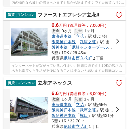
内の物件なら疲れの溜まった日でも駅から家まですぐです☆家賃も月6.5
万円と、この条件の物件としては魅力的です☆二...
ファーストエフレシア立花II
賃貸 | マンション
6.6
万
円
(管理費等：7,000円 )
0ヶ月
1ヶ月
敷金
礼金
東海道本線
「
立花
」駅 徒歩7分
阪急神戸本線
「
武庫之荘
」駅 徒歩29分
阪神本線
「
尼崎センタープール前
」駅 徒歩
6階 / 1DK / 29.45㎡
兵庫県
尼崎市
西立花町
２丁目
インターネットが繋がっているお住まい、回線快適です！1DKの広さの
あるお部屋なら生活が不便になることは少ないと思います☆鉄筋コンク
リートで作られた物件は耐火性が非常に高いです...
立花アネックス
賃貸 | マンション
6.6
万
円
(管理費等：6,000円 )
1ヶ月
1ヶ月
敷金
礼金
東海道本線
「
立花
」駅 徒歩5分
阪急神戸本線
「
武庫之荘
」駅 徒歩27分
阪急神戸本線
「
塚口
」駅 徒歩31分
5階 / 1R / 32.76㎡
兵庫県
尼崎市
立花町
１丁目