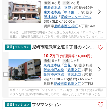
0ヶ月
2ヶ月
敷金
礼金
東海道本線
「
立花
」駅 徒歩10分
東海道本線
「
甲子園口
」駅 徒歩20分
阪神本線
「
尼崎センタープール前
」駅 徒歩
3階 / 3LDK / 80.00㎡
兵庫県
尼崎市
西立花町
４丁目14-3
東海道・山陽本線立花周辺への引っ越しをお考えなら「ローズガーデン
立花」。駐輪場も用意されており、使い勝手も良好となっています。駐
車場が空いているので、車の駐車場所も心配あ...
尼崎市南武庫之荘２丁目のマンション
賃貸 | マンション
10.2
万
円
(管理費等：6,000円 )
0ヶ月
1ヶ月
敷金
礼金
東海道本線
「
立花
」駅 徒歩15分
阪急神戸本線
「
武庫之荘
」駅 徒歩15分
阪急神戸本線
「
西宮北口
」駅 徒歩52分
2階 / 1LDK＋1S(納戸) / 65.45㎡
兵庫県
尼崎市
南武庫之荘
２丁目33-20
当社イチオシの物件の「ツインキューブ」♪ぜひ一度ご覧ください♪通話
ボタンを押せば相手の声が聞けるので、会話したうえで直接会うかを決
められるインターホンがあります♪お住まいにネ...
フジマンション
賃貸 | マンション