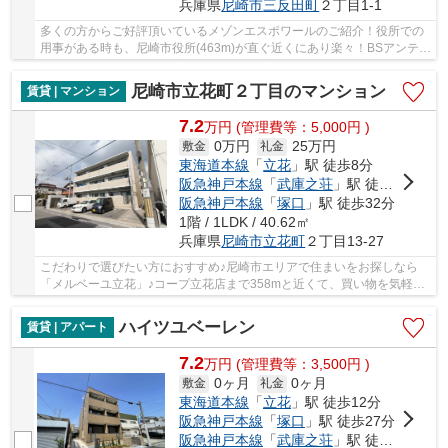
兵庫県
尼崎市
三反田町
２丁目1-1
多くの方からご好評頂いているメゾンエスポワールのご紹介！役所での
用事がある時も、尼崎市役所(463m)が直ぐ近くにあり楽々！BSアンテナ
の設置工事が不要のBS対応物件！賃貸住宅をお...
尼崎市立花町２丁目のマンション
賃貸 | マンション
7.2
万
円
(管理費等：5,000円 )
0万円
25万円
敷金
礼金
東海道本線
「
立花
」駅 徒歩8分
阪急神戸本線
「
武庫之荘
」駅 徒歩23分
阪急神戸本線
「
塚口
」駅 徒歩32分
1階 / 1LDK / 40.62㎡
兵庫県
尼崎市
立花町
２丁目13-27
こだわりで選びたい方におすすめ♪尼崎市エリアで住まいをお探しなら
「メルベーユ立花」♪コープ立花店まで358mと近くて、買い物を気軽に
済ませたい主婦の方に嬉しい立地です♪東海道・山...
ハイツユベーレン
賃貸 | アパート
7.2
万
円
(管理費等：3,500円 )
0ヶ月
0ヶ月
敷金
礼金
東海道本線
「
立花
」駅 徒歩12分
阪急神戸本線
「
塚口
」駅 徒歩27分
阪急神戸本線
「
武庫之荘
」駅 徒歩29分