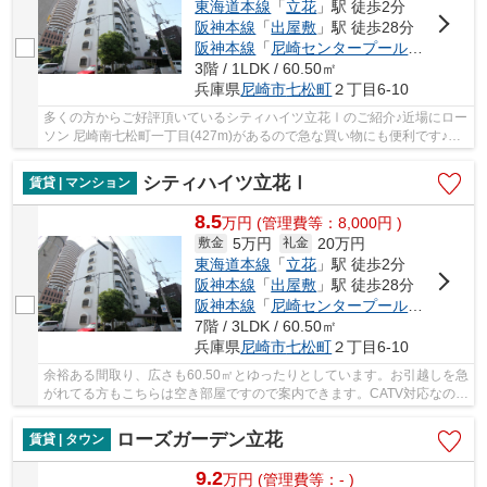
東海道本線
「
立花
」駅 徒歩2分
阪神本線
「
出屋敷
」駅 徒歩28分
阪神本線
「
尼崎センタープール前
」駅 徒歩
3階 / 1LDK / 60.50㎡
兵庫県
尼崎市
七松町
２丁目6-10
多くの方からご好評頂いているシティハイツ立花Ⅰのご紹介♪近場にロー
ソン 尼崎南七松町一丁目(427m)があるので急な買い物にも便利です♪静
かで生活のしやすい閑静な住宅街にある物件で...
シティハイツ立花Ⅰ
賃貸 | マンション
8.5
万
円
(管理費等：8,000円 )
5万円
20万円
敷金
礼金
東海道本線
「
立花
」駅 徒歩2分
阪神本線
「
出屋敷
」駅 徒歩28分
阪神本線
「
尼崎センタープール前
」駅 徒歩
7階 / 3LDK / 60.50㎡
兵庫県
尼崎市
七松町
２丁目6-10
余裕ある間取り、広さも60.50㎡とゆったりとしています。お引越しを急
がれてる方もこちらは空き部屋ですので案内できます。CATV対応なの
で、契約のみで様々なチャンネルが閲覧できます...
ローズガーデン立花
賃貸 | タウン
9.2
万
円
(管理費等：- )