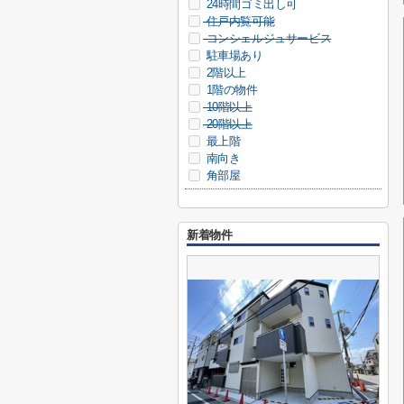
24時間ゴミ出し可
住戸内覧可能
コンシェルジュサービス
駐車場あり
2階以上
1階の物件
10階以上
20階以上
最上階
南向き
角部屋
新着物件