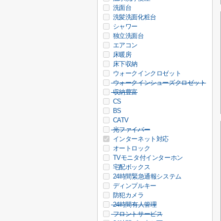
洗面台
洗髪洗面化粧台
シャワー
独立洗面台
エアコン
床暖房
床下収納
ウォークインクロゼット
ウォークインシューズクロゼット
収納豊富
CS
BS
CATV
光ファイバー
インターネット対応
オートロック
TVモニタ付インターホン
宅配ボックス
24時間緊急通報システム
ディンプルキー
防犯カメラ
24時間有人管理
フロントサービス