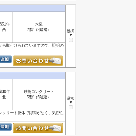
築51年
木造
西
2階/（2階建）
選択
▼
から取付けられていますので、照明の
築30年
鉄筋コンクリート
北
5階/（5階建）
選択
▼
コンクリート躯体で隙間がなく、気密性