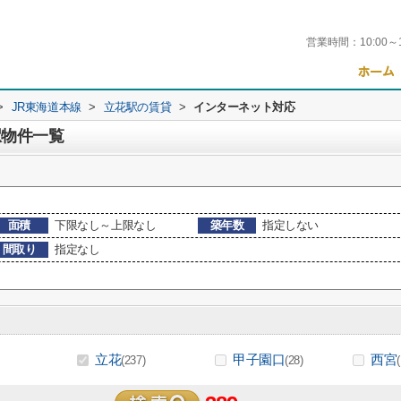
営業時間：
10:00～
>
JR東海道本線
>
立花駅の賃貸
>
インターネット対応
駅物件一覧
面積
下限なし～上限なし
築年数
指定しない
間取り
指定なし
立花
甲子園口
西宮
(237)
(28)
(