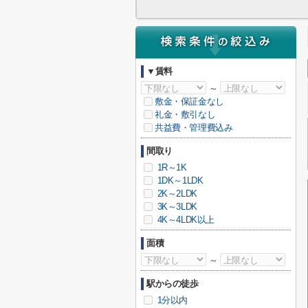
▼賃料
～
敷金・保証金なし
礼金・敷引なし
共益費・管理費込み
間取り
1R～1K
1DK～1LDK
2K～2LDK
3K～3LDK
4K～4LDK以上
面積
～
駅からの徒歩
1分以内