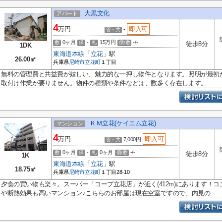
大黒文化
アパート
4
万円
即入可
-
管・共
0ヶ月
-
15万円
-/-
敷
保
礼
償/敷
徒歩8分
1DK
東海道本線
「
立花
」駅
26.00㎡
兵庫県
尼崎市
立花町
１丁目
無料の管理費と共益費が嬉しい、魅力的な一押し物件となります。照明が最初
取付け作業が要りません。物件の種類や条件などは、数多く存在します。...
ＫＭ立花(ケイエム立花)
マンション
4
万円
即入可
7,000円
管・共
0ヶ月
-
0ヶ月
-/-
敷
保
礼
償/敷
徒歩8分
1K
東海道本線
「
立花
」駅
18.75㎡
兵庫県
尼崎市
立花町
１丁目28-10
夕食の買い物も楽々。スーパー「コープ立花店」が近く(412m)にあります！
や断熱効果も高いマンション♪こちらのお部屋は現在空室ですので、内見の...