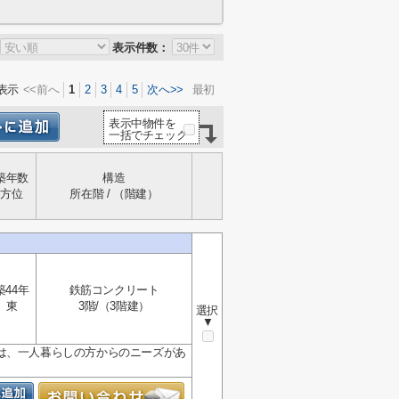
表示件数：
表示
<<前へ
1
2
3
4
5
次へ>>
最初
表示中物件を
一括でチェック
築年数
構造
方位
所在階 / （階建）
築44年
鉄筋コンクリート
東
3階/（3階建）
選択
▼
は、一人暮らしの方からのニーズがあ