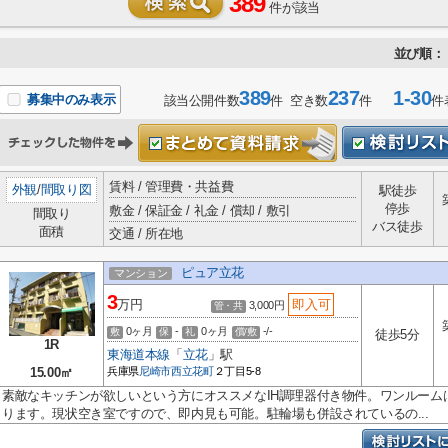
389
件が該当
並び順：
389
237
1-30
募集中のみ表示
該当公開件数
件 空き数
件
件
賃料 / 管理費・共益費
外観
/
間取り図
駅徒歩
停歩
敷金 / 保証金 / 礼金 / 償却 / 敷引
間取り
バス徒歩
面積
交通 / 所在地
ピュア立花
マンション
3
万円
即入可
3,000円
管・共
0ヶ月
-
0ヶ月
-/-
敷
保
礼
償/敷
徒歩5分
1R
東海道本線
「
立花
」駅
15.00㎡
兵庫県
尼崎市
西立花町
２丁目5-8
素敵なキッチンが欲しいという方にオススメなIH調理器付き物件。ワンルーム
ります。現状空き室ですので、即内見も可能。駐輪場も併設されているの...