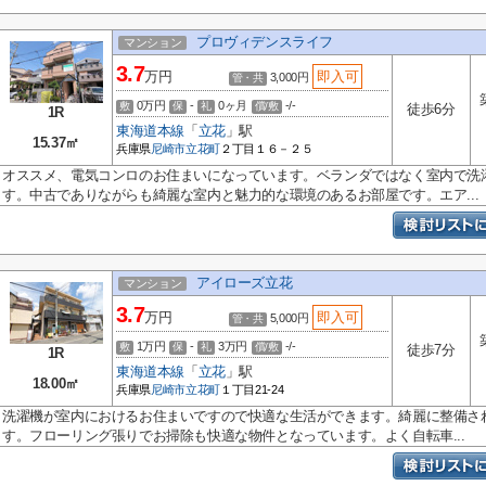
プロヴィデンスライフ
マンション
3.7
万円
即入可
3,000円
管・共
0万円
-
0ヶ月
-/-
敷
保
礼
償/敷
徒歩6分
1R
東海道本線
「
立花
」駅
15.37㎡
兵庫県
尼崎市
立花町
２丁目１６－２５
オススメ、電気コンロのお住まいになっています。ベランダではなく室内で洗
す。中古でありながらも綺麗な室内と魅力的な環境のあるお部屋です。エア...
アイローズ立花
マンション
3.7
万円
即入可
5,000円
管・共
1万円
-
3万円
-/-
敷
保
礼
償/敷
徒歩7分
1R
東海道本線
「
立花
」駅
18.00㎡
兵庫県
尼崎市
立花町
１丁目21-24
洗濯機が室内におけるお住まいですので快適な生活ができます。綺麗に整備さ
す。フローリング張りでお掃除も快適な物件となっています。よく自転車...