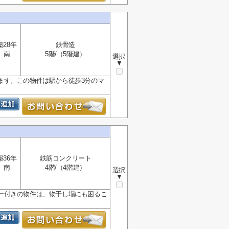
築28年
鉄骨造
南
5階/（5階建）
選択
▼
ます。この物件は駅から徒歩3分のマ
築36年
鉄筋コンクリート
南
4階/（4階建）
選択
▼
ー付きの物件は、物干し場にも困るこ