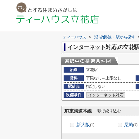
ティーハウス
>
(賃貸)路線・駅から探す
インターネット対応,の立花
沿線
立花駅
賃料
下限なし～上限なし
駅徒歩
指定しない
設備条件
インターネット対応
JR東海道本線
駅で絞り込む
新大阪
尼崎
(1)
(7)