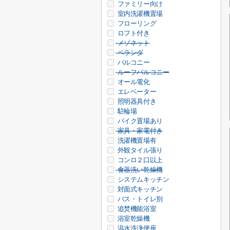
ファミリー向け
室内洗濯機置場
フローリング
ロフト付き
メゾネット
ベランダ
バルコニー
ルーフバルコニー
オール電化
エレベーター
照明器具付き
駐輪場
バイク置場あり
家具・家電付き
洗濯機置場有
外観タイル張り
コンロ２口以上
食器洗い乾燥機
システムキッチン
対面式キッチン
バス・トイレ別
追焚機能浴室
浴室乾燥機
温水洗浄便座