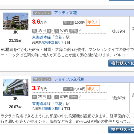
アクティ立花
マンション
3.6
万円
即入可
5,000円
管・共
0万円
-
5万円
-/-
敷
保
礼
償/敷
徒歩9分
1K
東海道本線
「
立花
」駅
21.19㎡
兵庫県
尼崎市
立花町
３丁目
RC構造を生かした耐火・耐震・防音に優れた物件。マンションタイプの物件
ートロックは玄関の前に他人が来ることが無く安心感があります。バルコニ...
ジョイフル立花Ⅲ
マンション
3.7
万円
即入可
5,000円
管・共
0万円
-
0万円
-/-
敷
保
礼
償/敷
徒歩2分
1K
東海道本線
「
立花
」駅
20.07㎡
兵庫県
尼崎市
立花町
１丁目
ラクラク洗濯できるようにお部屋の中に洗濯機が設置できます。経済面的で、
行き届いた造りがポイント。映画なども楽しめるCATV対応の物件となって...