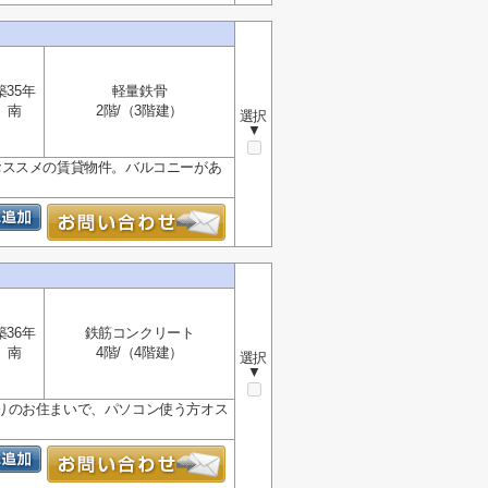
築35年
軽量鉄骨
南
2階/（3階建）
選択
▼
おススメの賃貸物件。バルコニーがあ
築36年
鉄筋コンクリート
南
4階/（4階建）
選択
▼
りのお住まいで、パソコン使う方オス