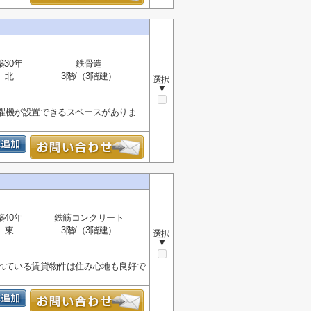
築30年
鉄骨造
北
3階/（3階建）
選択
▼
濯機が設置できるスペースがありま
築40年
鉄筋コンクリート
東
3階/（3階建）
選択
▼
れている賃貸物件は住み心地も良好で