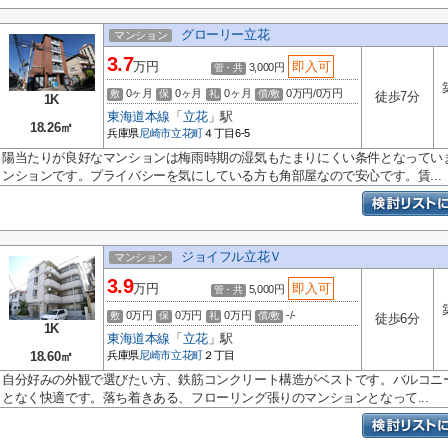
グローリー立花
マンション
3.7
万円
即入可
3,000円
管・共
0ヶ月
0ヶ月
0ヶ月
0万円/0万円
敷
保
礼
償/敷
徒歩7分
1K
東海道本線
「
立花
」駅
18.26㎡
兵庫県
尼崎市
立花町
４丁目6-5
陽当たりが良好なマンションは梅雨時期の湿気もたまりにくい条件となってい
ンションです。プライバシーを気にしている方も角部屋なので安心です。賃...
ジョイフル立花Ｖ
マンション
3.9
万円
即入可
5,000円
管・共
0万円
0万円
0万円
-/-
敷
保
礼
償/敷
徒歩6分
1K
東海道本線
「
立花
」駅
18.60㎡
兵庫県
尼崎市
立花町
２丁目
自分好みの外観で選びたい方、鉄筋コンクリート構造がベストです。バルコニ
となく快適です。落ち着きある、フローリング張りのマンションとなって...