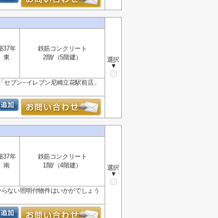
築37年
鉄筋コンクリート
東
2階/（5階建）
選択
▼
「セブン−イレブン尼崎立花駅前店」
築37年
鉄筋コンクリート
南
1階/（4階建）
選択
▼
からない照明付物件はいかがでしょう