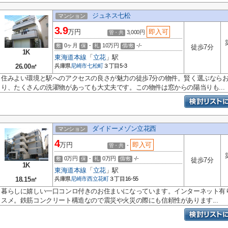
ジュネス七松
マンション
3.9
万円
即入可
3,000円
管・共
0ヶ月
-
10万円
-/-
敷
保
礼
償/敷
徒歩7分
1K
東海道本線
「
立花
」駅
26.00㎡
兵庫県
尼崎市
七松町
３丁目5-3
住みよい環境と駅へのアクセスの良さが魅力の徒歩7分の物件。賢く選ぶなら
り、たくさんの洗濯物があっても大丈夫です。この物件は窓からの陽当りも...
ダイドーメゾン立花西
マンション
4
万円
即入可
-
管・共
0万円
-
0万円
-/-
敷
保
礼
償/敷
徒歩7分
1K
東海道本線
「
立花
」駅
18.15㎡
兵庫県
尼崎市
西立花町
３丁目16-55
暮らしに嬉しい一口コンロ付きのお住まいになっています。インターネット有
スメ。鉄筋コンクリート構造なので震災や火災の際にも信頼性があります...