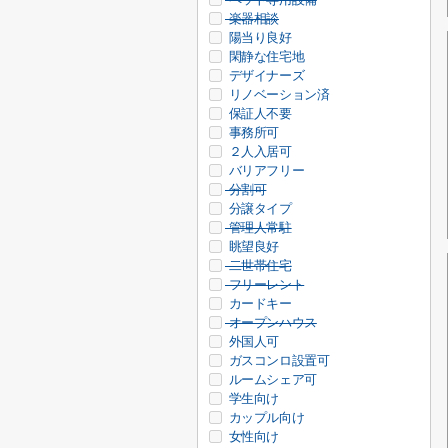
楽器相談
陽当り良好
閑静な住宅地
デザイナーズ
リノベーション済
保証人不要
事務所可
２人入居可
バリアフリー
分割可
分譲タイプ
管理人常駐
眺望良好
二世帯住宅
フリーレント
カードキー
オープンハウス
外国人可
ガスコンロ設置可
ルームシェア可
学生向け
カップル向け
女性向け