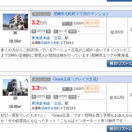
尼崎市七松町２丁目のマンション
マンション
3.2
万円
即入可
3,000円
管・共
0万円
-
0ヶ月
-/-
敷
保
礼
償/敷
徒歩5分
1K
東海道本線
「
立花
」駅
18.10㎡
兵庫県
尼崎市
七松町
２丁目4-1
多くの方からご好評頂いているアベニュー立花のご紹介♪歩いてすぐ♪コンビニ
まで194m♪定期的に管理人が巡回点検を行っています♪尼崎市エリアや東海道...
Grace立花（グレイス立花）
マンション
3.3
万円
即入可
2,000円
管・共
0万円
-
0万円
-/-
敷
保
礼
償/敷
徒歩12分
1R
東海道本線
「
立花
」駅
18.00㎡
兵庫県
尼崎市
水堂町
２丁目13-3
ぜひ一度見ていただきたい、「Grace立花」です！照明を買う手間もお金もか
か！今や必需品ともなったネット！こちらはインターネット有り物件です！...