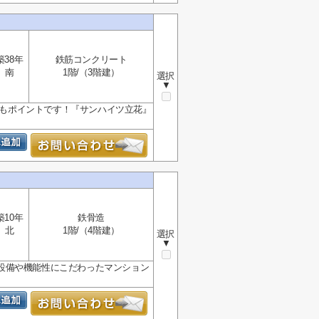
築38年
鉄筋コンクリート
南
1階/（3階建）
選択
▼
るのもポイントです！『サンハイツ立花』
築10年
鉄骨造
北
1階/（4階建）
選択
▼
設備や機能性にこだわったマンション