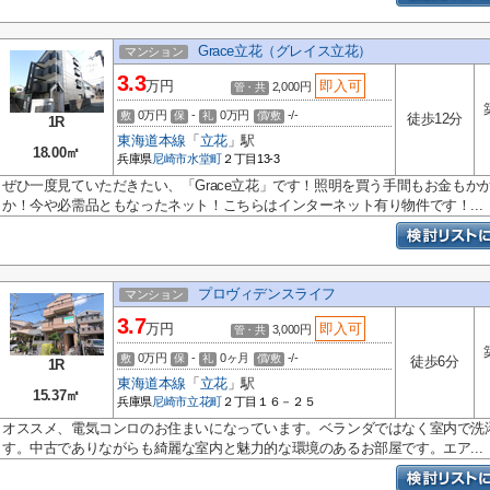
Grace立花（グレイス立花）
マンション
3.3
万円
即入可
2,000円
管・共
0万円
-
0万円
-/-
敷
保
礼
償/敷
徒歩12分
1R
東海道本線
「
立花
」駅
18.00㎡
兵庫県
尼崎市
水堂町
２丁目13-3
ぜひ一度見ていただきたい、「Grace立花」です！照明を買う手間もお金もか
か！今や必需品ともなったネット！こちらはインターネット有り物件です！...
プロヴィデンスライフ
マンション
3.7
万円
即入可
3,000円
管・共
0万円
-
0ヶ月
-/-
敷
保
礼
償/敷
徒歩6分
1R
東海道本線
「
立花
」駅
15.37㎡
兵庫県
尼崎市
立花町
２丁目１６－２５
オススメ、電気コンロのお住まいになっています。ベランダではなく室内で洗
す。中古でありながらも綺麗な室内と魅力的な環境のあるお部屋です。エア...