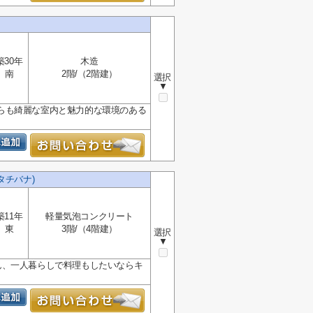
築30年
木造
南
2階/（2階建）
選択
▼
らも綺麗な室内と魅力的な環境のある
ュタチバナ)
築11年
軽量気泡コンクリート
東
3階/（4階建）
選択
▼
ん、一人暮らしで料理もしたいならキ