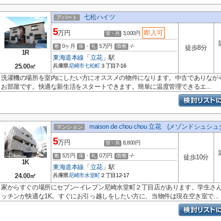
七松ハイツ
アパート
5
万円
即入可
3,000円
管・共
0ヶ月
-
5万円
-/-
敷
保
礼
償/敷
徒歩8分
1R
東海道本線
「
立花
」駅
25.00㎡
兵庫県
尼崎市
七松町
３丁目7-16
洗濯機の場所を室内にしたい方にオススメの物件になります。中古でありなが
お部屋です。快適な新生活をスタートできます。簡単に温度管理できるエ...
maison de chou chou 立花 (メゾンドシュシ
マンション
5
万円
8,800円
管・共
5万円
-
0万円
-/-
敷
保
礼
償/敷
徒歩10分
1K
東海道本線
「
立花
」駅
24.00㎡
兵庫県
尼崎市
水堂町
２丁目12-17
家からすぐの場所にセブン−イレブン尼崎水堂町２丁目店があります。学生さ
ッチンが快適な1K。すぐにお引っ越しをしたい方に、当物件は現在空き室で...