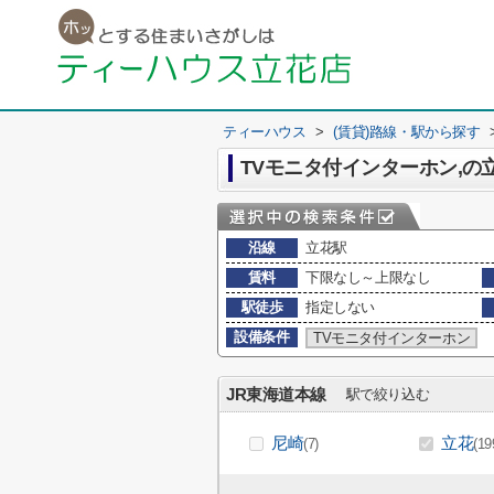
ティーハウス
>
(賃貸)路線・駅から探す
TVモニタ付インターホン,の
沿線
立花駅
賃料
下限なし～上限なし
駅徒歩
指定しない
設備条件
TVモニタ付インターホン
JR東海道本線
駅で絞り込む
尼崎
立花
(7)
(19