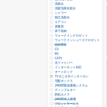
洗面台
洗髪洗面化粧台
シャワー
独立洗面台
エアコン
床暖房
床下収納
ウォークインクロゼット
ウォークインシューズクロゼット
収納豊富
CS
BS
CATV
光ファイバー
インターネット対応
オートロック
TVモニタ付インターホン
宅配ボックス
24時間緊急通報システム
ディンプルキー
防犯カメラ
24時間有人管理
フロントサービス