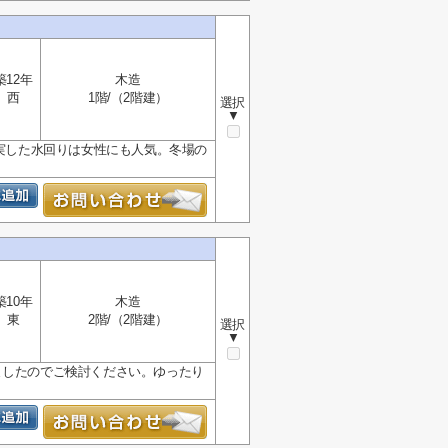
築12年
木造
西
1階/（2階建）
選択
▼
充実した水回りは女性にも人気。冬場の
築10年
木造
東
2階/（2階建）
選択
▼
ましたのでご検討ください。ゆったり