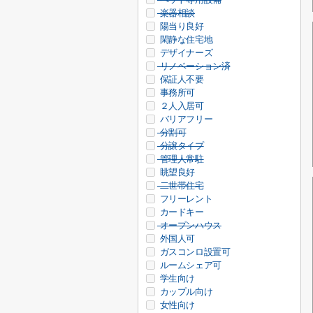
楽器相談
陽当り良好
閑静な住宅地
デザイナーズ
リノベーション済
保証人不要
事務所可
２人入居可
バリアフリー
分割可
分譲タイプ
管理人常駐
眺望良好
二世帯住宅
フリーレント
カードキー
オープンハウス
外国人可
ガスコンロ設置可
ルームシェア可
学生向け
カップル向け
女性向け