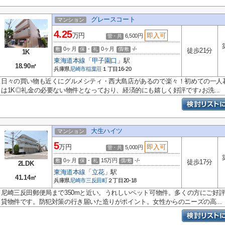
グレースコート
マンション
4.25
万円
即入可
6,500円
管・共
0ヶ月
-
0ヶ月
-/-
敷
保
礼
償/敷
徒歩21分
1K
東海道本線
「
甲子園口
」駅
18.90㎡
兵庫県
尼崎市
稲葉荘
１丁目16-20
日々の買い物も近くにグルメシティ・西大島店があるので楽々！初めての一人
は1K◎礼金の必要ない物件となっており、経済的にも嬉しく好評です♪お洗...
大生ハイツ
マンション
5
万円
即入可
5,000円
管・共
0ヶ月
-
15万円
-/-
敷
保
礼
償/敷
徒歩17分
2LDK
東海道本線
「
立花
」駅
41.14㎡
兵庫県
尼崎市
三反田町
２丁目20-18
尼崎三反田郵便局まで350mと近い。うれしいペット可物件。多くの方にご好
貸物件です。防犯対策の行き届いた造りがポイント。女性からのニーズの高...