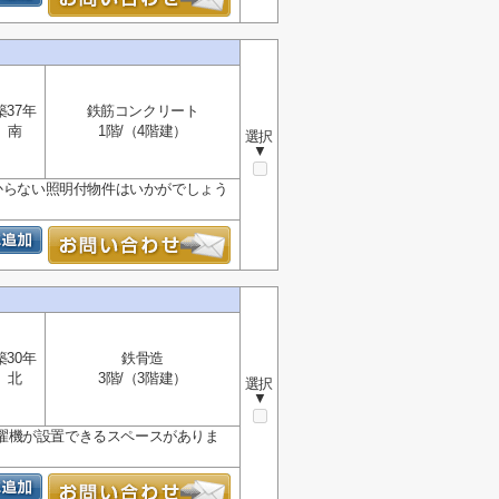
築37年
鉄筋コンクリート
南
1階/（4階建）
選択
▼
からない照明付物件はいかがでしょう
築30年
鉄骨造
北
3階/（3階建）
選択
▼
濯機が設置できるスペースがありま