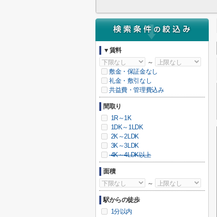
▼賃料
～
敷金・保証金なし
礼金・敷引なし
共益費・管理費込み
間取り
1R～1K
1DK～1LDK
2K～2LDK
3K～3LDK
4K～4LDK以上
面積
～
駅からの徒歩
1分以内