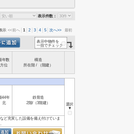
表示件数：
表示
<<前へ
1
2
3
4
5
次へ>>
最初
表示中物件を
一括でチェック
築年数
構造
方位
所在階 / （階建）
築44年
鉄骨造
北
2階/（3階建）
選択
▼
Sなど充実した設備を備え付けていま
.