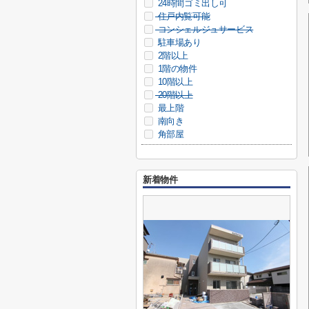
24時間ゴミ出し可
住戸内覧可能
コンシェルジュサービス
駐車場あり
2階以上
1階の物件
10階以上
20階以上
最上階
南向き
角部屋
新着物件