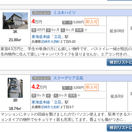
ミユキハイツ
マンション
4
万円
即入可
5,000円
管・共
0万円
0ヶ月
0ヶ月
-/-
敷
保
礼
償/敷
徒歩16分
1K
東海道本線
「
立花
」駅
21.00㎡
兵庫県
尼崎市
大西町
２丁目5-20
家賃4.5万円と、学生や単身の方にも嬉しい物件です。バストイレ一緒が抵抗
生向物件に住んで楽しいキャンパスライフを送りませんか。エアコン付きの...
スクーデリア立花
マンション
4.2
万円
即入可
3,000円
管・共
0ヶ月
-
0ヶ月
-/-
敷
保
礼
償/敷
徒歩3分
1R
東海道本線
「
立花
」駅
兵庫県
尼崎市
七松町
２丁目3-7
18.74㎡
マンションにネットの回線を繋げましたのでパソコン使えます。駐車できるス
ョンタイプの物件でセキュリティ面も充実してます。畳よりも傷がつきに...