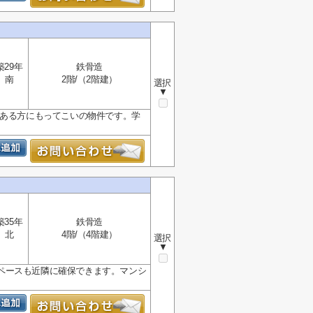
築29年
鉄骨造
南
2階/（2階建）
選択
▼
のある方にもってこいの物件です。学
築35年
鉄骨造
北
4階/（4階建）
選択
▼
ペースも近隣に確保できます。マンシ