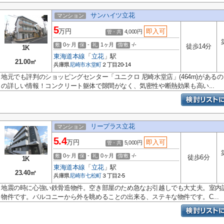
サンハイツ立花
マンション
5
万円
即入可
4,000円
管・共
0ヶ月
-
1ヶ月
-/-
敷
保
礼
償/敷
徒歩14分
1K
東海道本線
「
立花
」駅
21.00㎡
兵庫県
尼崎市
水堂町
２丁目20-14
地元でも評判のショッピングセンター「ユニクロ 尼崎水堂店」(464m)があ
の詳しい情報！コンクリート躯体で隙間がなく、気密性や断熱効果も高い...
リープラス立花
マンション
5.4
万円
即入可
5,000円
管・共
0ヶ月
-
0ヶ月
-/-
敷
保
礼
償/敷
徒歩6分
1K
東海道本線
「
立花
」駅
23.40㎡
兵庫県
尼崎市
七松町
３丁目2-5
地震の時に心強い鉄骨造物件。空き部屋のため急なお引越しでも大丈夫。室内
物件です。バルコニーから外を眺めることの出来る、ステキな物件です。C...