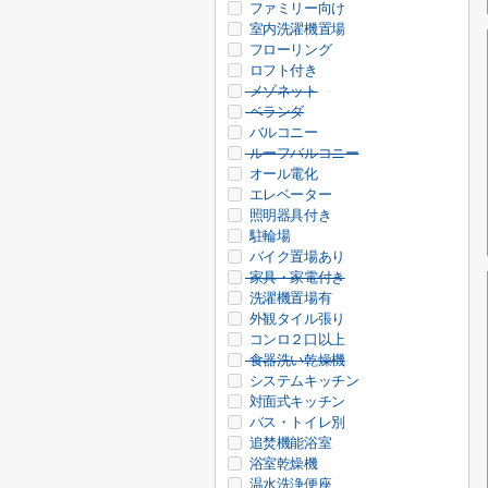
ファミリー向け
室内洗濯機置場
フローリング
ロフト付き
メゾネット
ベランダ
バルコニー
ルーフバルコニー
オール電化
エレベーター
照明器具付き
駐輪場
バイク置場あり
家具・家電付き
洗濯機置場有
外観タイル張り
コンロ２口以上
食器洗い乾燥機
システムキッチン
対面式キッチン
バス・トイレ別
追焚機能浴室
浴室乾燥機
温水洗浄便座