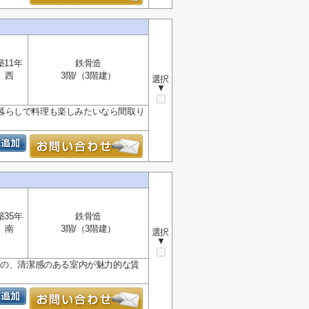
築11年
鉄骨造
西
3階/（3階建）
選択
▼
暮らしで料理も楽しみたいなら間取り
築35年
鉄骨造
南
3階/（3階建）
選択
▼
評の、清潔感のある室内が魅力的な賃