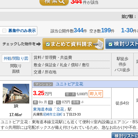
344
件が該当
並び順：
344
199
1-30
募集中のみ表示
該当公開件数
件 空き数
件
件
賃料 / 管理費・共益費
外観
/
間取り図
駅徒歩
停歩
敷金 / 保証金 / 礼金 / 償却 / 敷引
間取り
バス徒歩
面積
交通 / 所在地
ユニトピア立花
マンション
3.25
万円
即入可
5,000円
管・共
0ヶ月
-
0万円
-/-
敷
保
礼
償/敷
徒歩4分
1R
東海道本線
「
立花
」駅
17.46㎡
兵庫県
尼崎市
立花町
１丁目23-33
ユニトピア立花：東海道本線立花駅にも近くて便利☆室内設備はエアコン・B
す☆共用部には宅配ボックスが備え付けられているため、急なお出かけや不在..