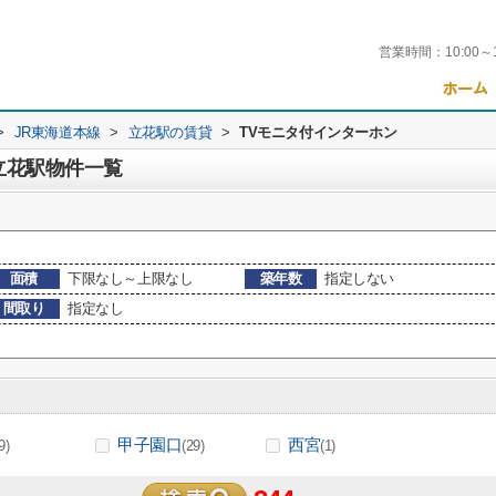
営業時間：
10:00～
>
JR東海道本線
>
立花駅の賃貸
>
TVモニタ付インターホン
立花駅物件一覧
面積
下限なし～上限なし
築年数
指定しない
間取り
指定なし
甲子園口
西宮
9)
(29)
(1)