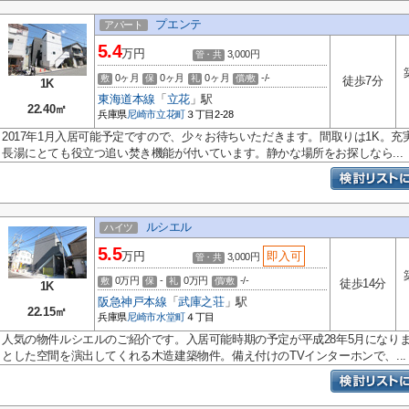
プエンテ
アパート
5.4
万円
3,000円
管・共
0ヶ月
0ヶ月
0ヶ月
-/-
敷
保
礼
償/敷
徒歩7分
1K
東海道本線
「
立花
」駅
22.40㎡
兵庫県
尼崎市
立花町
３丁目2-28
2017年1月入居可能予定ですので、少々お待ちいただきます。間取りは1K。
長湯にとても役立つ追い焚き機能が付いています。静かな場所をお探しなら...
ルシエル
ハイツ
5.5
万円
即入可
3,000円
管・共
0万円
-
0万円
-/-
敷
保
礼
償/敷
徒歩14分
1K
阪急神戸本線
「
武庫之荘
」駅
22.15㎡
兵庫県
尼崎市
水堂町
４丁目
人気の物件ルシエルのご紹介です。入居可能時期の予定が平成28年5月になり
とした空間を演出してくれる木造建築物件。備え付けのTVインターホンで、...