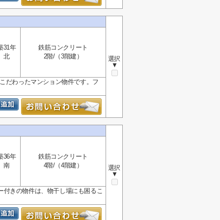
築31年
鉄筋コンクリート
北
2階/（3階建）
選択
▼
にこだわったマンション物件です。フ
築36年
鉄筋コンクリート
南
4階/（4階建）
選択
▼
ー付きの物件は、物干し場にも困るこ