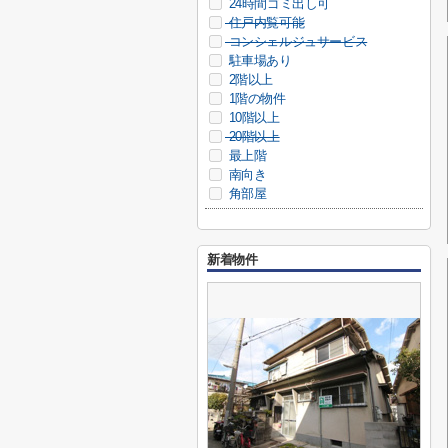
24時間ゴミ出し可
住戸内覧可能
コンシェルジュサービス
駐車場あり
2階以上
1階の物件
10階以上
20階以上
最上階
南向き
角部屋
新着物件