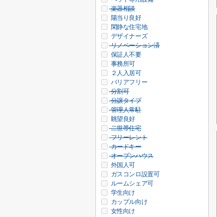
楽器相談
陽当り良好
閑静な住宅地
デザイナーズ
リノベーション済
保証人不要
事務所可
２人入居可
バリアフリー
分割可
分譲タイプ
管理人常駐
眺望良好
二世帯住宅
フリーレント
カードキー
オープンハウス
外国人可
ガスコンロ設置可
ルームシェア可
学生向け
カップル向け
女性向け