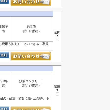
築30年
鉄骨造
南
1階/（3階建）
選択
▼
越し費用も抑えることのできる、家賃
築53年
鉄筋コンクリート
東
7階/（7階建）
選択
▼
た耐火・耐震・防音に優れた物件。お