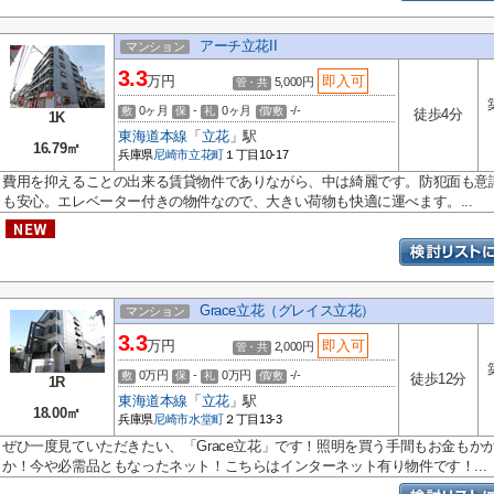
アーチ立花II
マンション
3.3
万円
即入可
5,000円
管・共
0ヶ月
-
0ヶ月
-/-
敷
保
礼
償/敷
徒歩4分
1K
東海道本線
「
立花
」駅
16.79㎡
兵庫県
尼崎市
立花町
１丁目10-17
費用を抑えることの出来る賃貸物件でありながら、中は綺麗です。防犯面も意
も安心。エレベーター付きの物件なので、大きい荷物も快適に運べます。...
Grace立花（グレイス立花）
マンション
3.3
万円
即入可
2,000円
管・共
0万円
-
0万円
-/-
敷
保
礼
償/敷
徒歩12分
1R
東海道本線
「
立花
」駅
18.00㎡
兵庫県
尼崎市
水堂町
２丁目13-3
ぜひ一度見ていただきたい、「Grace立花」です！照明を買う手間もお金もか
か！今や必需品ともなったネット！こちらはインターネット有り物件です！...