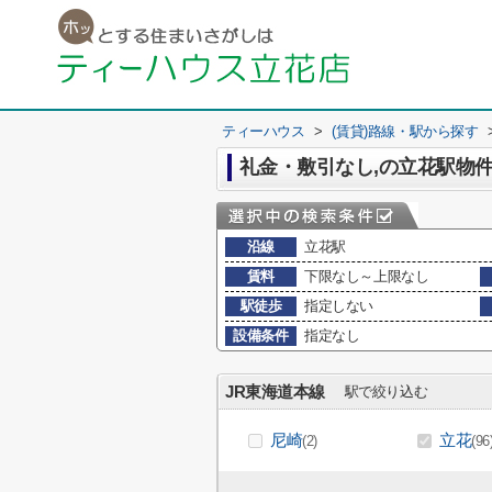
ティーハウス
>
(賃貸)路線・駅から探す
礼金・敷引なし,の立花駅物
沿線
立花駅
賃料
下限なし～上限なし
駅徒歩
指定しない
設備条件
指定なし
JR東海道本線
駅で絞り込む
尼崎
立花
(2)
(96