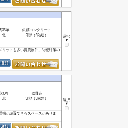
築36年
鉄筋コンクリート
北
2階/（5階建）
選択
▼
メリットも多い賃貸物件。防犯対策の
築30年
鉄骨造
北
3階/（3階建）
選択
▼
濯機が設置できるスペースがありま