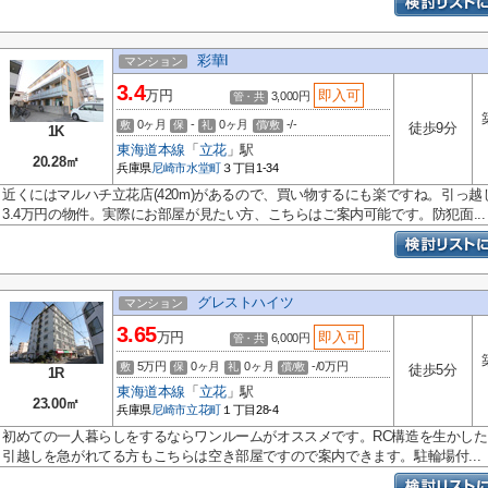
彩華I
マンション
3.4
万円
即入可
3,000円
管・共
0ヶ月
-
0ヶ月
-/-
敷
保
礼
償/敷
徒歩9分
1K
東海道本線
「
立花
」駅
20.28㎡
兵庫県
尼崎市
水堂町
３丁目1-34
近くにはマルハチ立花店(420m)があるので、買い物するにも楽ですね。引っ
3.4万円の物件。実際にお部屋が見たい方、こちらはご案内可能です。防犯面...
グレストハイツ
マンション
3.65
万円
即入可
6,000円
管・共
5万円
0ヶ月
0ヶ月
-/0万円
敷
保
礼
償/敷
徒歩5分
1R
東海道本線
「
立花
」駅
23.00㎡
兵庫県
尼崎市
立花町
１丁目28-4
初めての一人暮らしをするならワンルームがオススメです。RC構造を生かし
引越しを急がれてる方もこちらは空き部屋ですので案内できます。駐輪場付...