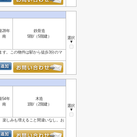
築28年
鉄骨造
南
5階/（5階建）
選択
▼
ます。この物件は駅から徒歩3分のマ
築54年
木造
南
1階/（2階建）
選択
▼
、楽しみも増えること間違いなし。お