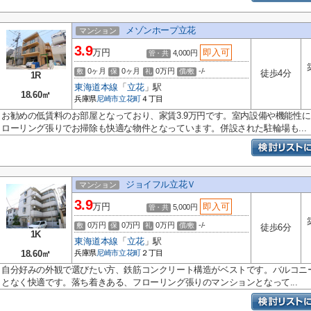
メゾンホープ立花
マンション
3.9
万円
即入可
4,000円
管・共
0ヶ月
0ヶ月
0万円
-/-
敷
保
礼
償/敷
徒歩4分
1R
東海道本線
「
立花
」駅
18.60㎡
兵庫県
尼崎市
立花町
４丁目
お勧めの低賃料のお部屋となっており、家賃3.9万円です。室内設備や機能性
ローリング張りでお掃除も快適な物件となっています。併設された駐輪場も...
ジョイフル立花Ｖ
マンション
3.9
万円
即入可
5,000円
管・共
0万円
0万円
0万円
-/-
敷
保
礼
償/敷
徒歩6分
1K
東海道本線
「
立花
」駅
18.60㎡
兵庫県
尼崎市
立花町
２丁目
自分好みの外観で選びたい方、鉄筋コンクリート構造がベストです。バルコニ
となく快適です。落ち着きある、フローリング張りのマンションとなって...