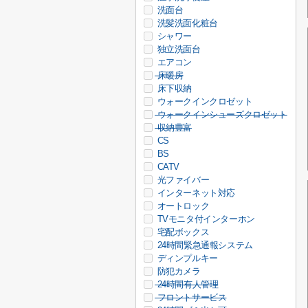
洗面台
洗髪洗面化粧台
シャワー
独立洗面台
エアコン
床暖房
床下収納
ウォークインクロゼット
ウォークインシューズクロゼット
収納豊富
CS
BS
CATV
光ファイバー
インターネット対応
オートロック
TVモニタ付インターホン
宅配ボックス
24時間緊急通報システム
ディンプルキー
防犯カメラ
24時間有人管理
フロントサービス