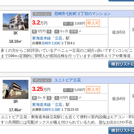
尼崎市七松町２丁目のマンション
マンション
3.2
万円
即入可
3,000円
管・共
0万円
-
0ヶ月
-/-
敷
保
礼
償/敷
徒歩5分
1K
東海道本線
「
立花
」駅
18.10㎡
兵庫県
尼崎市
七松町
２丁目4-1
多くの方からご好評頂いているアベニュー立花のご紹介♪歩いてすぐ♪コンビニ
まで194m♪定期的に管理人が巡回点検を行っています♪尼崎市エリアや東海道...
ユニトピア立花
マンション
3.25
万円
即入可
5,000円
管・共
0ヶ月
-
0万円
-/-
敷
保
礼
償/敷
徒歩4分
1R
東海道本線
「
立花
」駅
17.46㎡
兵庫県
尼崎市
立花町
１丁目23-33
ユニトピア立花：東海道本線立花駅にも近くて便利☆室内設備はエアコン・B
す☆共用部には宅配ボックスが備え付けられているため、急なお出かけや不在..