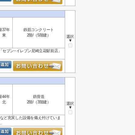
築37年
鉄筋コンクリート
東
2階/（5階建）
選択
▼
「セブン−イレブン尼崎立花駅前店」
築44年
鉄骨造
北
2階/（3階建）
選択
▼
Sなど充実した設備を備え付けていま
.