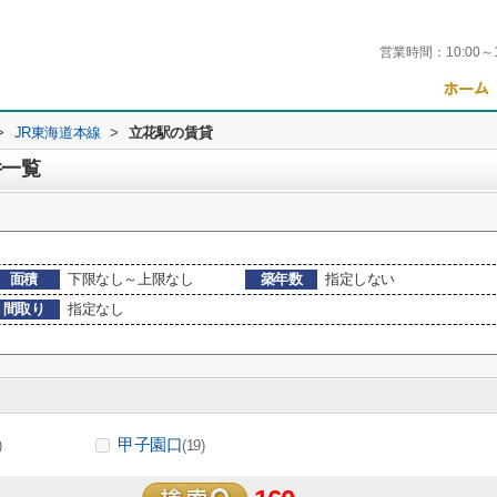
営業時間：
10:00～
>
JR東海道本線
>
立花駅の賃貸
件一覧
面積
下限なし～上限なし
築年数
指定しない
間取り
指定なし
甲子園口
)
(19)