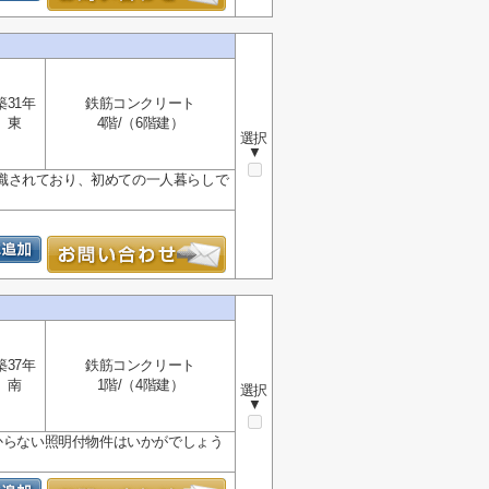
築31年
鉄筋コンクリート
東
4階/（6階建）
選択
▼
識されており、初めての一人暮らしで
築37年
鉄筋コンクリート
南
1階/（4階建）
選択
▼
からない照明付物件はいかがでしょう