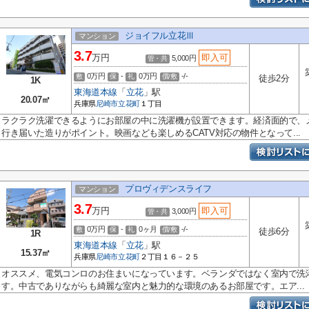
ジョイフル立花Ⅲ
マンション
3.7
万円
即入可
5,000円
管・共
0万円
-
0万円
-/-
敷
保
礼
償/敷
徒歩2分
1K
東海道本線
「
立花
」駅
20.07㎡
兵庫県
尼崎市
立花町
１丁目
ラクラク洗濯できるようにお部屋の中に洗濯機が設置できます。経済面的で、
行き届いた造りがポイント。映画なども楽しめるCATV対応の物件となって...
プロヴィデンスライフ
マンション
3.7
万円
即入可
3,000円
管・共
0万円
-
0ヶ月
-/-
敷
保
礼
償/敷
徒歩6分
1R
東海道本線
「
立花
」駅
15.37㎡
兵庫県
尼崎市
立花町
２丁目１６－２５
オススメ、電気コンロのお住まいになっています。ベランダではなく室内で洗
す。中古でありながらも綺麗な室内と魅力的な環境のあるお部屋です。エア...