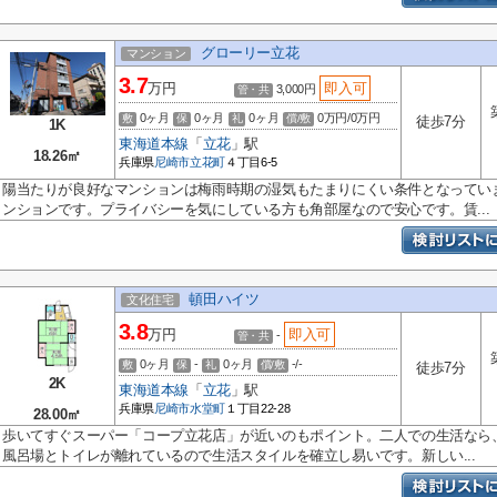
グローリー立花
マンション
3.7
万円
即入可
3,000円
管・共
0ヶ月
0ヶ月
0ヶ月
0万円/0万円
敷
保
礼
償/敷
徒歩7分
1K
東海道本線
「
立花
」駅
18.26㎡
兵庫県
尼崎市
立花町
４丁目6-5
陽当たりが良好なマンションは梅雨時期の湿気もたまりにくい条件となってい
ンションです。プライバシーを気にしている方も角部屋なので安心です。賃...
頓田ハイツ
文化住宅
3.8
万円
即入可
-
管・共
0ヶ月
-
0ヶ月
-/-
敷
保
礼
償/敷
徒歩7分
2K
東海道本線
「
立花
」駅
兵庫県
尼崎市
水堂町
１丁目22-28
28.00㎡
歩いてすぐスーパー「コープ立花店」が近いのもポイント。二人での生活なら
風呂場とトイレが離れているので生活スタイルを確立し易いです。新しい...