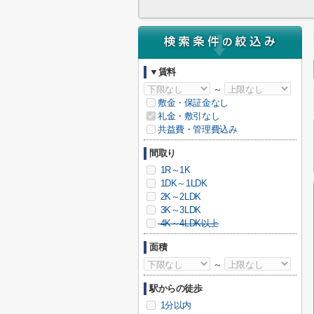
▼賃料
～
敷金・保証金なし
礼金・敷引なし
共益費・管理費込み
間取り
1R～1K
1DK～1LDK
2K～2LDK
3K～3LDK
4K～4LDK以上
面積
～
駅からの徒歩
1分以内