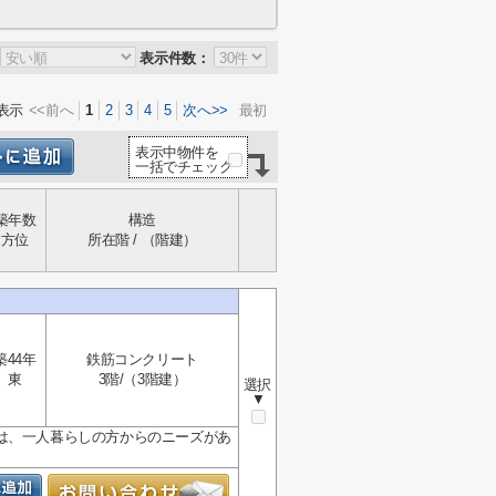
表示件数：
表示
<<前へ
1
2
3
4
5
次へ>>
最初
表示中物件を
一括でチェック
築年数
構造
方位
所在階 / （階建）
築44年
鉄筋コンクリート
東
3階/（3階建）
選択
▼
は、一人暮らしの方からのニーズがあ