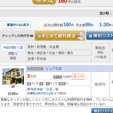
160
件が該当
並び順：
160
96
1-30
募集中のみ表示
該当公開件数
件 空き数
件
件
賃料 / 管理費・共益費
外観
/
間取り図
駅徒歩
停歩
敷金 / 保証金 / 礼金 / 償却 / 敷引
間取り
バス徒歩
面積
交通 / 所在地
ピュア立花
マンション
3
万円
即入可
3,000円
管・共
0ヶ月
-
0ヶ月
-/-
敷
保
礼
償/敷
徒歩5分
1R
東海道本線
「
立花
」駅
15.00㎡
兵庫県
尼崎市
西立花町
２丁目5-8
素敵なキッチンが欲しいという方にオススメなIH調理器付き物件。ワンルーム
ります。現状空き室ですので、即内見も可能。駐輪場も併設されているの...