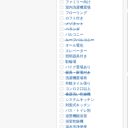
ファミリー向け
室内洗濯機置場
フローリング
ロフト付き
メゾネット
ベランダ
バルコニー
ルーフバルコニー
オール電化
エレベーター
照明器具付き
駐輪場
バイク置場あり
家具・家電付き
洗濯機置場有
外観タイル張り
コンロ２口以上
食器洗い乾燥機
システムキッチン
対面式キッチン
バス・トイレ別
追焚機能浴室
浴室乾燥機
温水洗浄便座