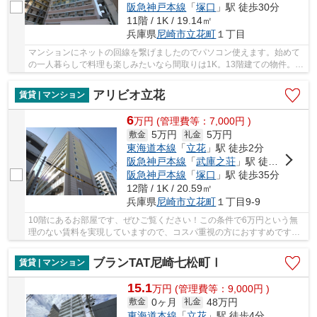
阪急神戸本線
「
塚口
」駅 徒歩30分
11階 / 1K / 19.14㎡
兵庫県
尼崎市
立花町
１丁目
マンションにネットの回線を繋げましたのでパソコン使えます。始めて
の一人暮らしで料理も楽しみたいなら間取りは1K。13階建ての物件。毎
日のお洗濯も楽にできるバルコニーのある物件...
アリビオ立花
賃貸 | マンション
6
万
円
(管理費等：7,000円 )
5万円
5万円
敷金
礼金
東海道本線
「
立花
」駅 徒歩2分
阪急神戸本線
「
武庫之荘
」駅 徒歩26分
阪急神戸本線
「
塚口
」駅 徒歩35分
12階 / 1K / 20.59㎡
兵庫県
尼崎市
立花町
１丁目9-9
10階にあるお部屋です、ぜひご覧ください！この条件で6万円という無
理のない賃料を実現していますので、コスパ重視の方におすすめです！
掃除に手間のかからないIHキッチンはいかがです...
ブランTAT尼崎七松町Ⅰ
賃貸 | マンション
15.1
万
円
(管理費等：9,000円 )
0ヶ月
48万円
敷金
礼金
東海道本線
「
立花
」駅 徒歩4分