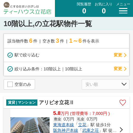
閲覧履歴
お気に入り
メニュー
0
0
10階以上,の立花駅物件一覧
6
3
1～6
該当物件数
件
空き数
件
件を表示
駅で絞り込む
変更
変更
絞り込み条件：
10階以上｜10階以上
空室のみ
アリビオ立花Ⅱ
賃貸 | マンション
5.8
万
円
(管理費等：7,000円 )
0万円
0万円
敷金
礼金
東海道本線
「
立花
」駅 徒歩1分
阪急神戸本線
「
武庫之荘
」駅 徒歩25分