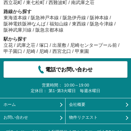
西立花町
/
東七松町
/
西難波町
/
南武庫之荘
路線から探す
東海道本線
/
阪急神戸本線
/
阪急伊丹線
/
阪神本線
/
阪神電鉄阪神なんば
/
福知山線
/
東西線
/
阪急今津線
/
阪神武庫川線
/
阪急京都本線
駅から探す
立花
/
武庫之荘
/
塚口
/
出屋敷
/
尼崎センタープール前
/
甲子園口
/
尼崎
/
尼崎
/
西宮北口
/
甲東園
電話でお問い合わせ
営業時間：
10:00～19:00
定休日：
第1･第3火曜日 毎週水曜日
ホーム
会社概要
お問い合わせ
物件リクエスト