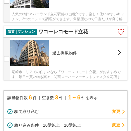
人気の物件ネバーランド立花駅前のご紹介です。楽しく使いやすいキッ
チン、3つのコンロで調理ができます。角部屋なので日当たりが良く解放
感があり快適に生活できます。駅から徒歩80m...
ワコーレコモード立花
賃貸 | マンション
過去掲載物件
尼崎市エリアでの住まいなら「ワコーレコモード立花」がおすすめで
す。毎日の買い物も楽々。関西スーパーマーケットフェスタ立花店まで
177mと近くておススメです。室内に洗濯機スペー...
6
3
1～6
該当物件数
件
空き数
件
件を表示
駅で絞り込む
変更
変更
絞り込み条件：
10階以上｜10階以上