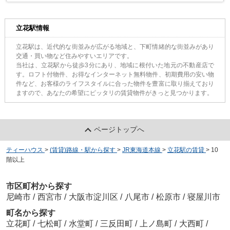
立花駅情報
立花駅は、近代的な街並みが広がる地域と、下町情緒的な街並みがあり
交通・買い物など住みやすいエリアです。
当社は、立花駅から徒歩3分にあり、地域に根付いた地元の不動産店で
す。ロフト付物件、お得なインターネット無料物件、初期費用の安い物
件など、お客様のライフスタイルに合った物件を豊富に取り揃えており
ますので、あなたの希望にピッタリの賃貸物件がきっと見つかります。
ページトップへ
ティーハウス
>
(賃貸)路線・駅から探す
>
JR東海道本線
>
立花駅の賃貸
>
10
階以上
市区町村から探す
尼崎市
/
西宮市
/
大阪市淀川区
/
八尾市
/
松原市
/
寝屋川市
町名から探す
立花町
/
七松町
/
水堂町
/
三反田町
/
上ノ島町
/
大西町
/