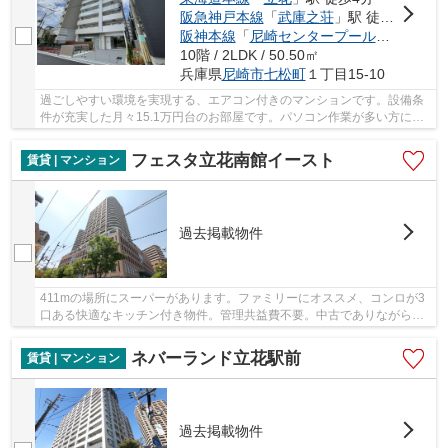
阪急神戸本線
「
武庫之荘
」駅 徒歩31分
阪神本線
「
尼崎センタープール前
」駅 徒歩
10階 / 2LDK / 50.50㎡
兵庫県
尼崎市
七松町
１丁目15-10
過ごしやすい環境を実現する、エアコン付きのマンションです。設備条
件が充実した月々15.1万円台のお部屋です。パソコン作業が多い方には
もってこいの物件マンション、光回線導入済み...
フェスタ立花南館イースト
賃貸 | マンション
過去掲載物件
411mの場所にスーパーがあります。ファミリーにオススメ、コンロが3
口ある快適なキッチン付き物件。管理共益費不要。中古でありながらも
綺麗な室内と魅力的な環境のあるお部屋です。自...
ネバーランド立花駅前
賃貸 | マンション
過去掲載物件