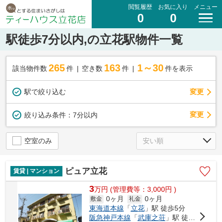
閲覧履歴
お気に入り
メニュー
0
0
駅徒歩7分以内,の立花駅物件一覧
265
163
1～30
該当物件数
件
空き数
件
件を表示
駅で絞り込む
変更
変更
絞り込み条件：
7分以内
空室のみ
ピュア立花
賃貸 | マンション
3
万
円
(管理費等：3,000円 )
0ヶ月
0ヶ月
敷金
礼金
東海道本線
「
立花
」駅 徒歩5分
阪急神戸本線
「
武庫之荘
」駅 徒歩29分