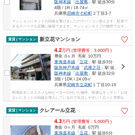
阪神本線
「
出屋敷
」駅 徒歩30分
4階 / 1R / 18.74㎡
兵庫県
尼崎市
七松町
２丁目3-7
マンションにネットの回線を繋げましたのでパソコン使えます。駐車で
きるスペースも近隣に確保できます。マンションタイプの物件でセキュ
リティ面も充実してます。畳よりも傷がつきに...
新立花マンション
賃貸 | マンション
4.2
万
円
(管理費等：3,000円 )
0ヶ月
10万円
敷金
礼金
東海道本線
「
立花
」駅 徒歩3分
阪急神戸本線
「
武庫之荘
」駅 徒歩27分
阪神本線
「
出屋敷
」駅 徒歩32分
3階 / 1DK / 24.09㎡
兵庫県
尼崎市
立花町
１丁目10-19
料理好きにオススメなIHヒーターの付いた物件、快適なキッチン！お住
まいにネットの回線を導入しているので生活しやすい！広々と空間を使
える鉄骨造はいかがですか！室温を一定に保つ...
クレアール立花
賃貸 | マンション
4.3
万
円
(管理費等：5,000円 )
0ヶ月
0万円
敷金
礼金
東海道本線
「
立花
」駅 徒歩5分