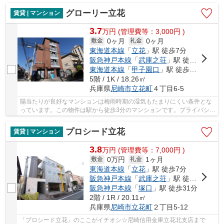
グローリー立花
賃貸 | マンション
3.7
万
円
(管理費等：3,000円 )
0ヶ月
0ヶ月
敷金
礼金
東海道本線
「
立花
」駅 徒歩7分
阪急神戸本線
「
武庫之荘
」駅 徒歩20分
東海道本線
「
甲子園口
」駅 徒歩36分
5階 / 1K / 18.26㎡
兵庫県
尼崎市
立花町
４丁目6-5
陽当たりが良好なマンションは梅雨時期の湿気もたまりにくい条件とな
っています。この物件は駅から徒歩3分のマンションです。プライバシー
を気にしている方も角部屋なので安心です。賃...
プロシード立花
賃貸 | マンション
3.8
万
円
(管理費等：7,000円 )
0万円
1ヶ月
敷金
礼金
東海道本線
「
立花
」駅 徒歩7分
阪急神戸本線
「
武庫之荘
」駅 徒歩21分
阪急神戸本線
「
塚口
」駅 徒歩31分
2階 / 1R / 20.11㎡
兵庫県
尼崎市
立花町
２丁目5-12
「プロシード立花」のここがイチオシ☆尼崎信用金庫立花北支店まで