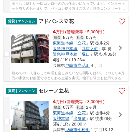
暮らしに嬉しい一口コンロ付きのお住まいになっています。インターネ
ット有りのお住まいで、パソコン使う方オススメ。鉄筋コンクリート構
造なので震災や火災の際にも信頼性があります...
アドバンス立花
賃貸 | マンション
4
万
円
(管理費等：5,000円 )
5万円
0万円
敷金
礼金
東海道本線
「
立花
」駅 徒歩2分
阪急神戸本線
「
武庫之荘
」駅 徒歩20分
阪急神戸本線
「
塚口
」駅 徒歩35分
4階 / 1K / 19.26㎡
兵庫県
尼崎市
立花町
４丁目
始めての一人暮らしで料理も楽しみたいなら間取りは1K。うれしい4万
円の家賃のお部屋でゆとりある生活を実現。物干し場にも使用できるバ
ルコニーが嬉しいマンションとなっています。ハ...
セレーノ立花
賃貸 | マンション
4
万
円
(管理費等：3,000円 )
0万円
2ヶ月
敷金
礼金
東海道本線
「
立花
」駅 徒歩4分
阪神本線
「
出屋敷
」駅 徒歩28分
5階 / 1R / 20.00㎡
兵庫県
尼崎市
七松町
１丁目13-12