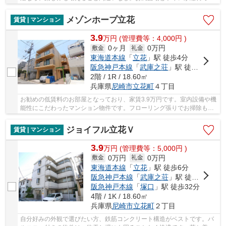
るので生活スタイルを確立し易いです。新しい...
メゾンホープ立花
賃貸 | マンション
3.9
万
円
(管理費等：4,000円 )
0ヶ月
0万円
敷金
礼金
東海道本線
「
立花
」駅 徒歩4分
阪急神戸本線
「
武庫之荘
」駅 徒歩20分
2階 / 1R / 18.60㎡
兵庫県
尼崎市
立花町
４丁目
お勧めの低賃料のお部屋となっており、家賃3.9万円です。室内設備や機
能性にこだわったマンション物件です。フローリング張りでお掃除も快
適な物件となっています。併設された駐輪場も...
ジョイフル立花Ｖ
賃貸 | マンション
3.9
万
円
(管理費等：5,000円 )
0万円
0万円
敷金
礼金
東海道本線
「
立花
」駅 徒歩6分
阪急神戸本線
「
武庫之荘
」駅 徒歩21分
阪急神戸本線
「
塚口
」駅 徒歩32分
4階 / 1K / 18.60㎡
兵庫県
尼崎市
立花町
２丁目
自分好みの外観で選びたい方、鉄筋コンクリート構造がベストです。バ