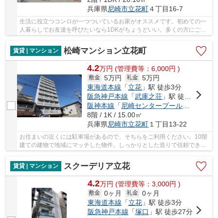
兵庫県
尼崎市
立花町
４丁目16-7
生活に役立つコンロが一つついているお家がオススメです。初めての一
人暮らしでお友達を呼びたいなら1DKがちょうどいい。多くの方にご好
評を頂いている、礼金ゼロ円の一押しのお部屋で...
松崎マンション立花町
賃貸 | マンション
4.2
万
円
(管理費等：6,000円 )
5万円
5万円
敷金
礼金
東海道本線
「
立花
」駅 徒歩3分
阪急神戸本線
「
武庫之荘
」駅 徒歩25分
阪神本線
「
尼崎センタープール前
」駅 徒歩
8階 / 1K / 15.00㎡
兵庫県
尼崎市
立花町
１丁目13-22
お住まいの近くには駐車場があるので、そちらをご利用ください。10階
建ての建物で地域にマッチした物件。しっかりとした造りで信頼できる
中古物件。安心と信頼のマンションタイプの物...
スクーデリア立花
賃貸 | マンション
4.2
万
円
(管理費等：3,000円 )
0ヶ月
0ヶ月
敷金
礼金
東海道本線
「
立花
」駅 徒歩3分
阪急神戸本線
「
塚口
」駅 徒歩27分