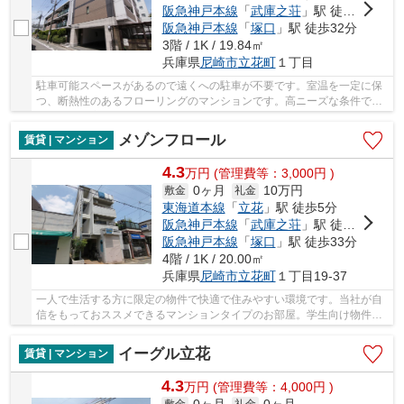
阪急神戸本線
「
武庫之荘
」駅 徒歩25分
阪急神戸本線
「
塚口
」駅 徒歩32分
3階 / 1K / 19.84㎡
兵庫県
尼崎市
立花町
１丁目
駐車可能スペースがあるので遠くへの駐車が不要です。室温を一定に保
つ、断熱性のあるフローリングのマンションです。高ニーズな条件であ
るエアコン完備が嬉しいマンションとなってい...
メゾンフロール
賃貸 | マンション
4.3
万
円
(管理費等：3,000円 )
0ヶ月
10万円
敷金
礼金
東海道本線
「
立花
」駅 徒歩5分
阪急神戸本線
「
武庫之荘
」駅 徒歩26分
阪急神戸本線
「
塚口
」駅 徒歩33分
4階 / 1K / 20.00㎡
兵庫県
尼崎市
立花町
１丁目19-37
一人で生活する方に限定の物件で快適で住みやすい環境です。当社が自
信をもっておススメできるマンションタイプのお部屋。学生向け物件は
学生に適した造りになっており住みやすいです...
イーグル立花
賃貸 | マンション
4.3
万
円
(管理費等：4,000円 )
敷金
礼金