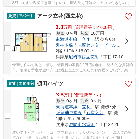
237mです☆現状空き室ですので、即内見も可能☆エアコン付きなので、
室内の温度調整が簡単です☆尼崎市は住環境が充実し...
アーク立花(西立花)
賃貸 | アパート
3.8
万
円
(管理費等：2,000円 )
0ヶ月
10万円
敷金
礼金
東海道本線
「
立花
」駅 徒歩6分
阪神本線
「
尼崎センタープール前
」駅 徒歩
2階 / 1DK / 18.00㎡
兵庫県
尼崎市
西立花町
２丁目17-10
快適な住み心地と、嬉しい低賃料の家賃3.8万円の物件。魅力的な賃貸物
件。引越し予定が近い方には現在空室のこちらのお部屋をご紹介。楽し
いキャンパスライフを送るなら学生向物件がお...
頓田ハイツ
賃貸 | 文化住宅
3.8
万
円
(管理費等：- )
0ヶ月
0ヶ月
敷金
礼金
東海道本線
「
立花
」駅 徒歩7分
阪急神戸本線
「
武庫之荘
」駅 徒歩19分
1階 / 2K / 28.00㎡
兵庫県
尼崎市
水堂町
１丁目22-28
歩いてすぐスーパー「コープ立花店」が近いのもポイント。二人での生
活なら、楽しみも増えること間違いなし。お風呂場とトイレが離れてい