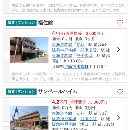
耐震にも強いお住まいに住むならRC構造がお勧めです。多くの方にご好
評の、清潔感のある室内が魅力的な賃貸物件です。空き部屋のため急な
お引越しでも大丈夫。木のぬくもりを感じるこ...
福住館
賃貸 | マンション
4
万
円
(管理費等：3,000円 )
0ヶ月
0ヶ月
敷金
礼金
東海道本線
「
立花
」駅 徒歩5分
阪急神戸本線
「
武庫之荘
」駅 徒歩15分
東海道本線
「
甲子園口
」駅 徒歩34分
3階 / 1K / 18.00㎡
兵庫県
尼崎市
水堂町
１丁目6-4
物件から412mの場所にスーパーがあります！礼金ゼロ円の物件で初期費
用を押さえ、その分を生活にあてましょう！駐輪場が利用できるので自
転車の管理も楽です！お手入れが簡単なフロー...
サンベールハイム
賃貸 | マンション
4.2
万
円
(管理費等：3,000円 )
0万円
0万円
敷金
礼金
東海道本線
「
立花
」駅 徒歩3分
阪急神戸本線
「
武庫之荘
」駅 徒歩22分
阪急神戸本線
「
塚口
」駅 徒歩39分
2階 / 1DK / 20.10㎡