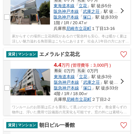
0ヶ月
0ヶ月
東海道本線
「
立花
」駅 徒歩5分
阪急神戸本線
「
武庫之荘
」駅 徒歩26分
阪急神戸本線
「
塚口
」駅 徒歩33分
1階 / 1R / 20.47㎡
兵庫県
尼崎市
立花町
１丁目13-16
家からすぐの場所に立花病院があるので緊急時も安心。冬は暖かく夏は
涼しい魅力溢れる角部屋はこちらにあります。社会人1年目の方におすす
め。広さのあるワンルームです。初めての一人...
エメラルド立花北
賃貸 | マンション
4.4
万
円
(管理費等：3,000円 )
0万円
0万円
敷金
礼金
東海道本線
「
立花
」駅 徒歩3分
阪急神戸本線
「
武庫之荘
」駅 徒歩20分
阪急神戸本線
「
塚口
」駅 徒歩33分
4階 / 1R / 18.00㎡
兵庫県
尼崎市
立花町
２丁目2-2
ワンルームのお部屋は広さを重視して選ぶのがコツです。敷金要らずの
物件は、浮いた費用で設備面の充実化も可能です。窓の外には素晴らし
い景色が広がるマンション。バルコニー付きの...
朝日ビル一番館
賃貸 | マンション