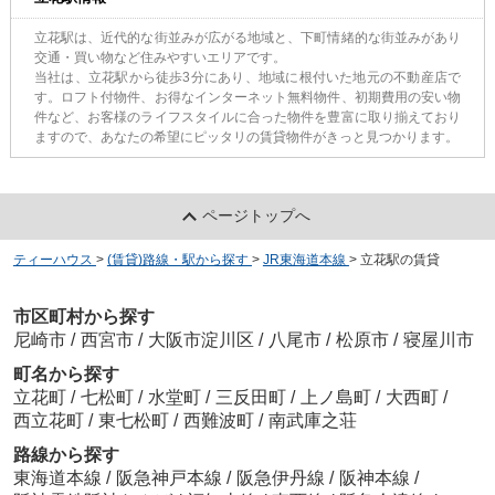
立花駅は、近代的な街並みが広がる地域と、下町情緒的な街並みがあり
交通・買い物など住みやすいエリアです。
当社は、立花駅から徒歩3分にあり、地域に根付いた地元の不動産店で
す。ロフト付物件、お得なインターネット無料物件、初期費用の安い物
件など、お客様のライフスタイルに合った物件を豊富に取り揃えており
ますので、あなたの希望にピッタリの賃貸物件がきっと見つかります。
ページトップへ
ティーハウス
>
(賃貸)路線・駅から探す
>
JR東海道本線
>
立花駅の賃貸
市区町村から探す
尼崎市
/
西宮市
/
大阪市淀川区
/
八尾市
/
松原市
/
寝屋川市
町名から探す
立花町
/
七松町
/
水堂町
/
三反田町
/
上ノ島町
/
大西町
/
西立花町
/
東七松町
/
西難波町
/
南武庫之荘
路線から探す
東海道本線
/
阪急神戸本線
/
阪急伊丹線
/
阪神本線
/