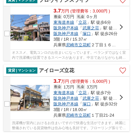
プロヴィデンスライフ
賃貸 | マンション
3.7
万
円
(管理費等：3,000円 )
0万円
0ヶ月
敷金
礼金
東海道本線
「
立花
」駅 徒歩6分
阪急神戸本線
「
武庫之荘
」駅 徒歩21分
阪急神戸本線
「
塚口
」駅 徒歩26分
3階 / 1R / 15.37㎡
兵庫県
尼崎市
立花町
２丁目１６－２５
オススメ、電気コンロのお住まいになっています。ベランダではなく室
内で洗濯機が設置できるスペースがあります。中古でありながらも綺麗
な室内と魅力的な環境のあるお部屋です。エア...
アイローズ立花
賃貸 | マンション
3.7
万
円
(管理費等：5,000円 )
1万円
3万円
敷金
礼金
東海道本線
「
立花
」駅 徒歩7分
阪急神戸本線
「
武庫之荘
」駅 徒歩28分
阪急神戸本線
「
塚口
」駅 徒歩32分
3階 / 1R / 18.00㎡
兵庫県
尼崎市
立花町
１丁目21-24
洗濯機が室内におけるお住まいですので快適な生活ができます。綺麗に
整備されている賃貸物件は住み心地も良好です。フローリング張りでお
掃除も快適な物件となっています。よく自転車...