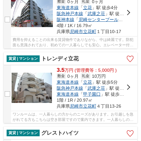
0ヶ月
0ヶ月
敷金
礼金
東海道本線
「
立花
」駅 徒歩4分
阪急神戸本線
「
武庫之荘
」駅 徒歩28分
阪神本線
「
尼崎センタープール前
」駅 徒歩
4階 / 1K / 16.79㎡
兵庫県
尼崎市
立花町
１丁目10-17
費用を抑えることの出来る賃貸物件でありながら、中は綺麗です。防犯
面も意識されており、初めての一人暮らしでも安心。エレベーター付き
の物件なので、大きい荷物も快適に運べます。...
トレンディ立花
賃貸 | マンション
3.5
万
円
(管理費等：5,000円 )
0ヶ月
10万円
敷金
礼金
東海道本線
「
立花
」駅 徒歩5分
阪急神戸本線
「
武庫之荘
」駅 徒歩21分
東海道本線
「
甲子園口
」駅 徒歩36分
1階 / 1R / 20.97㎡
兵庫県
尼崎市
立花町
４丁目13-26
ワンルームは、一人暮らしの方からのニーズがあります。お引越しを急
がれてる方もこちらは空き部屋ですので案内できます。一人暮らしの方
にもおすすめの内装にこだわったマンションタ...
グレストハイツ
賃貸 | マンション