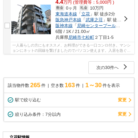
4.4
万
円
(管理費等：5,000円 )
0ヶ月
10万円
敷金
礼金
東海道本線
「
立花
」駅 徒歩2分
阪急神戸本線
「
武庫之荘
」駅 徒歩27分
阪神本線
「
尼崎センタープール前
」駅 徒歩
6階 / 1K / 21.00㎡
兵庫県
尼崎市
七松町
２丁目1-5
一人暮らしの方にもオススメ、お料理ができる一口コンロ付き。マンシ
ョンにネットの回線を繋げましたのでパソコン使えます。入居を急ぐ方
にも当物件でしたら現在空き部屋ですのでお勧...
次の30件へ
265
163
1～30
該当物件数
件
空き数
件
件を表示
駅で絞り込む
変更
変更
絞り込み条件：
7分以内
立花駅情報