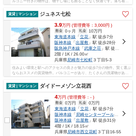
ルコニー付きの物件は、物干し場にも困ることなく快適です。落ち着き
ある、フローリング張りのマンションとなって...
ジュネス七松
賃貸 | マンション
3.9
万
円
(管理費等：3,000円 )
0ヶ月
10万円
敷金
礼金
東海道本線
「
立花
」駅 徒歩7分
阪神本線
「
出屋敷
」駅 徒歩28分
阪急神戸本線
「
武庫之荘
」駅 徒歩30分
2階 / 1K / 26.00㎡
兵庫県
尼崎市
七松町
３丁目5-3
住みよい環境と駅へのアクセスの良さが魅力の徒歩7分の物件。賢く選ぶ
ならおススメの賃貸物件。バルコニーがあり、たくさんの洗濯物があっ
ても大丈夫です。この物件は窓からの陽当りも...
ダイドーメゾン立花西
賃貸 | マンション
4
万
円
(管理費等：- )
0万円
0万円
敷金
礼金
東海道本線
「
立花
」駅 徒歩7分
阪神本線
「
尼崎センタープール前
」駅 徒歩
阪神本線
「
出屋敷
」駅 徒歩31分
4階 / 1K / 18.15㎡
兵庫県
尼崎市
西立花町
３丁目16-55