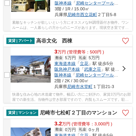
阪神本線
「
尼崎センタープール前
」駅 徒歩
3階 / 1R / 15.00㎡
兵庫県
尼崎市
西立花町
２丁目5-8
素敵なキッチンが欲しいという方にオススメなIH調理器付き物件。ワン
ルームは、一人暮らしの方からのニーズがあります。現状空き室ですの
で、即内見も可能。駐輪場も併設されているの...
高谷文化 西棟
賃貸 | アパート
3
万
円
(管理費等：500円 )
5万円
5万円
敷金
礼金
東海道本線
「
立花
」駅 徒歩5分
阪急神戸本線
「
武庫之荘
」駅 徒歩20分
阪神本線
「
尼崎センタープール前
」駅 徒歩
2階 / 2K / 30.00㎡
兵庫県
尼崎市
水堂町
１丁目21-3
快適な住み心地の木造建て物件。幅広い方にご好評の、家賃3万円のお部
屋での新生活。当物件は空き部屋ですので、内覧もスムーズです。駐輪
場もあるので、自転車の置き場所に困ることは...
尼崎市七松町２丁目のマンション
賃貸 | マンション
3.2
万
円
(管理費等：3,000円 )
0万円
0ヶ月
敷金
礼金
東海道本線
「
立花
」駅 徒歩5分