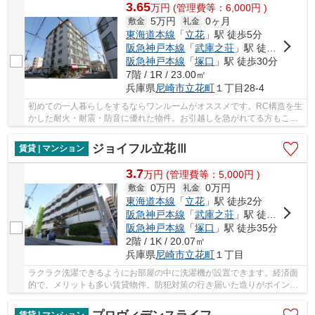
3.65
万
円
(管理費等：6,000円 )
5万円
0ヶ月
敷金
礼金
東海道本線
「
立花
」駅 徒歩5分
阪急神戸本線
「
武庫之荘
」駅 徒歩25分
阪急神戸本線
「
塚口
」駅 徒歩30分
7階 / 1R / 23.00㎡
兵庫県
尼崎市
立花町
１丁目28-4
初めての一人暮らしをするならワンルームがオススメです。RC構造を生
かした耐火・耐震・防音に優れた物件。お引越しを急がれてる方もこち
らは空き部屋ですので案内できます。駐輪場付...
ジョイフル立花Ⅲ
賃貸 | マンション
3.7
万
円
(管理費等：5,000円 )
0万円
0万円
敷金
礼金
東海道本線
「
立花
」駅 徒歩2分
阪急神戸本線
「
武庫之荘
」駅 徒歩20分
阪急神戸本線
「
塚口
」駅 徒歩35分
2階 / 1K / 20.07㎡
兵庫県
尼崎市
立花町
１丁目
ラクラク洗濯できるようにお部屋の中に洗濯機が設置できます。経済面
的で、メリットも多い賃貸物件。防犯対策の行き届いた造りがポイン
ト。映画なども楽しめるCATV対応の物件となって...