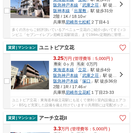
阪急神戸本線
「
武庫之荘
」駅 徒歩30分
阪神本線
「
出屋敷
」駅 徒歩31分
2階 / 1K / 18.10㎡
兵庫県
尼崎市
七松町
２丁目4-1
多くの方からご好評頂いているアベニュー立花のご紹介♪歩いてすぐ♪コ
ンビニ「セブン−イレブン尼崎立花駅前店」まで194m♪定期的に管理人
が巡回点検を行っています♪尼崎市エリアや東海道...
ユニトピア立花
賃貸 | マンション
3.25
万
円
(管理費等：5,000円 )
0ヶ月
0万円
敷金
礼金
東海道本線
「
立花
」駅 徒歩4分
阪急神戸本線
「
武庫之荘
」駅 徒歩28分
阪急神戸本線
「
塚口
」駅 徒歩36分
2階 / 1R / 17.46㎡
兵庫県
尼崎市
立花町
１丁目23-33
ユニトピア立花：東海道本線立花駅にも近くて便利☆室内設備はエアコ
ン・BSなど充実した設備を備え付けています☆共用部には宅配ボックス
が備え付けられているため、急なお出かけや不在...
アーチ立花II
賃貸 | マンション
3.3
万
円
(管理費等：5,000円 )