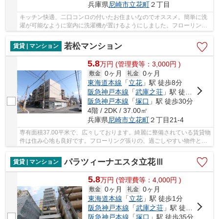
兵庫県
尼崎市
立花町
２丁目
キッチン快適、二口コンロの付いたお住まいなのでオススメ。簡単に洗
濯が可能なように室内に洗濯機が置けるようにしました。フローリング
張りの物件は、自然の風合いが魅力的です。エ...
若松マンション
賃貸 | マンション
5.8
万
円
(管理費等：3,000円 )
0ヶ月
0ヶ月
敷金
礼金
東海道本線
「
立花
」駅 徒歩8分
阪急神戸本線
「
武庫之荘
」駅 徒歩26分
阪急神戸本線
「
塚口
」駅 徒歩30分
4階 / 2DK / 37.00㎡
兵庫県
尼崎市
立花町
２丁目21-4
専有面積37.00平米で、広々しております。綺麗に整備されている賃貸物
件は住み心地も良好です。フローリング張りの、過ごしやすい物件とな
っています。生活しやすい物件は日差しがよく...
パラツィーナエスタ立花Ⅲ
賃貸 | マンション
5.8
万
円
(管理費等：4,000円 )
0ヶ月
0ヶ月
敷金
礼金
東海道本線
「
立花
」駅 徒歩1分
阪急神戸本線
「
武庫之荘
」駅 徒歩25分
阪急神戸本線
「
塚口
」駅 徒歩35分