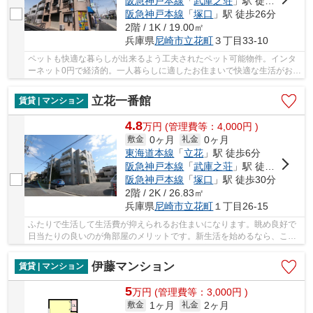
阪急神戸本線
「
武庫之荘
」駅 徒歩25分
阪急神戸本線
「
塚口
」駅 徒歩26分
2階 / 1K / 19.00㎡
兵庫県
尼崎市
立花町
３丁目33-10
ペットも快適な暮らしが出来るよう工夫されたペット可能物件。インタ
ーネット0円で経済的。一人暮らしに適したお住まいで快適な生活がおく
れます。料理好きにオススメのキッチンにコン...
立花一番館
賃貸 | マンション
4.8
万
円
(管理費等：4,000円 )
0ヶ月
0ヶ月
敷金
礼金
東海道本線
「
立花
」駅 徒歩6分
阪急神戸本線
「
武庫之荘
」駅 徒歩28分
阪急神戸本線
「
塚口
」駅 徒歩30分
2階 / 2K / 26.83㎡
兵庫県
尼崎市
立花町
１丁目26-15
ふたりで生活して生活費が抑えられるお住まいになります。眺め良好で
日当たりの良いのが角部屋のメリットです。新生活を始めるなら、この
家賃4.8万円の物件がお勧め。快適なTV視聴環境...
伊藤マンション
賃貸 | マンション
5
万
円
(管理費等：3,000円 )
1ヶ月
2ヶ月
敷金
礼金