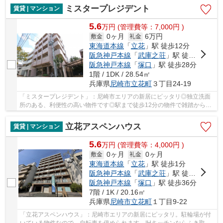
ミスタープレジデント
賃貸 | マンション
5.6
万
円
(管理費等：7,000円 )
0ヶ月
6万円
敷金
礼金
東海道本線
「
立花
」駅 徒歩12分
阪急神戸本線
「
武庫之荘
」駅 徒歩22分
阪急神戸本線
「
塚口
」駅 徒歩28分
1階 / 1DK / 28.54㎡
兵庫県
尼崎市
立花町
３丁目24-19
「ミスタープレジデント」：尼崎市エリアの新居にピッタリ◎独立洗面
所のある、利便性の高い物件です◎駅まで徒歩12分の物件で雑踏から少
し離れた立地です◎充実した毎日を送る為の第一歩...
立花アスペンハウス
賃貸 | マンション
5.6
万
円
(管理費等：4,000円 )
0ヶ月
0ヶ月
敷金
礼金
東海道本線
「
立花
」駅 徒歩1分
阪急神戸本線
「
武庫之荘
」駅 徒歩26分
阪急神戸本線
「
塚口
」駅 徒歩36分
7階 / 1K / 20.16㎡
兵庫県
尼崎市
立花町
１丁目9-22
「立花アスペンハウス」：尼崎市エリアの新居にピッタリ。駐輪場が付