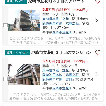
尼崎市立花町３丁目のアパート
賃貸 | アパート
5.5
万
円
(管理費等：4,500円 )
0ヶ月
6万円
敷金
礼金
東海道本線
「
立花
」駅 徒歩9分
阪急神戸本線
「
武庫之荘
」駅 徒歩19分
1階 / 1K / 27.40㎡
兵庫県
尼崎市
立花町
３丁目16
こだわりで選びたい方におすすめ。尼崎市エリアで住まいをお探しなら
「フジパレス立花北」。日々の買い物も近くにフレスコ立花店(112m)が
あるので楽々。生活する上でもっとも大切な住...
尼崎市立花町３丁目のマンション
賃貸 | マンション
5.5
万
円
(管理費等：5,000円 )
0ヶ月
2ヶ月
敷金
礼金
東海道本線
「
立花
」駅 徒歩8分
阪急神戸本線
「
武庫之荘
」駅 徒歩20分
阪急神戸本線
「
塚口
」駅 徒歩33分
3階 / 2DK / 39.17㎡
兵庫県
尼崎市
立花町
３丁目9-1
「メゾンロアジール」：尼崎市エリアの新居にピッタリ。こちらのお部
屋で新しい生活を始めてみませんか。駐輪場が利用できるので、自転車
の置き場所に困りません。女性の2人暮らしにも...