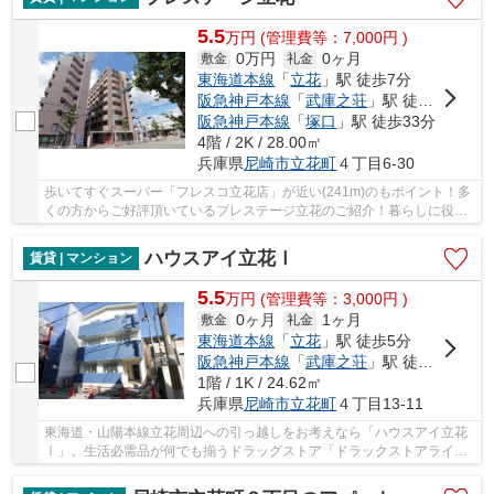
5.5
万
円
(管理費等：7,000円 )
0万円
0ヶ月
敷金
礼金
東海道本線
「
立花
」駅 徒歩7分
阪急神戸本線
「
武庫之荘
」駅 徒歩15分
阪急神戸本線
「
塚口
」駅 徒歩33分
4階 / 2K / 28.00㎡
兵庫県
尼崎市
立花町
４丁目6-30
歩いてすぐスーパー「フレスコ立花店」が近い(241m)のもポイント！多
くの方からご好評頂いているプレステージ立花のご紹介！暮らしに役立
つパソコンをラクラク快適に、光ファイバー導...
ハウスアイ立花Ⅰ
賃貸 | マンション
5.5
万
円
(管理費等：3,000円 )
0ヶ月
1ヶ月
敷金
礼金
東海道本線
「
立花
」駅 徒歩5分
阪急神戸本線
「
武庫之荘
」駅 徒歩21分
1階 / 1K / 24.62㎡
兵庫県
尼崎市
立花町
４丁目13-11
東海道・山陽本線立花周辺への引っ越しをお考えなら「ハウスアイ立花
Ⅰ」。生活必需品が何でも揃うドラッグストア「ドラックストアライフ
ォート立花店」もすぐ近く(352m)。魅力的なシス...