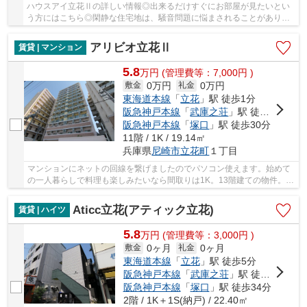
ハウスアイ立花Ⅱの詳しい情報◎出来るだけすぐにお部屋が見たいとい
う方にはこちら◎閑静な住宅地は、騒音問題に悩まされることがありま
せん◎2口コンロがあることで料理の幅が広がります...
アリビオ立花Ⅱ
賃貸 | マンション
5.8
万
円
(管理費等：7,000円 )
0万円
0万円
敷金
礼金
東海道本線
「
立花
」駅 徒歩1分
阪急神戸本線
「
武庫之荘
」駅 徒歩25分
阪急神戸本線
「
塚口
」駅 徒歩30分
11階 / 1K / 19.14㎡
兵庫県
尼崎市
立花町
１丁目
マンションにネットの回線を繋げましたのでパソコン使えます。始めて
の一人暮らしで料理も楽しみたいなら間取りは1K。13階建ての物件。毎
日のお洗濯も楽にできるバルコニーのある物件...
Aticc立花(アティック立花)
賃貸 | ハイツ
5.8
万
円
(管理費等：3,000円 )
0ヶ月
0ヶ月
敷金
礼金
東海道本線
「
立花
」駅 徒歩5分
阪急神戸本線
「
武庫之荘
」駅 徒歩20分
阪急神戸本線
「
塚口
」駅 徒歩34分
2階 / 1K＋1S(納戸) / 22.40㎡