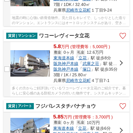
7階 / 1DK / 32.40㎡
兵庫県
尼崎市
立花町
１丁目9-24
地震の時に心強い鉄骨造物件。見た目もキレイで、しっかりとした造り
のマンション。エントランスにはオートロックシステムがあり、空き巣
対策も十分です。お洗濯に困ることのない、バ...
ワコーレヴィータ立花
賃貸 | マンション
5.8
万
円
(管理費等：5,000円 )
0ヶ月
12.6万円
敷金
礼金
東海道本線
「
立花
」駅 徒歩8分
阪急神戸本線
「
武庫之荘
」駅 徒歩19分
阪急神戸本線
「
塚口
」駅 徒歩35分
3階 / 1K / 25.80㎡
兵庫県
尼崎市
立花町
４丁目7-1
多くの方からご好評頂いているワコーレヴィータ立花のご紹介です。暮
らしに安心感のある防犯カメラの付いた物件です。システムキッチンが
あり、お料理と後片付けが手早くできます。フ...
フジパレスタチバナチョウ
賃貸 | アパート
5.85
万
円
(管理費等：3,700円 )
0ヶ月
10万円
敷金
礼金
東海道本線
「
立花
」駅 徒歩6分