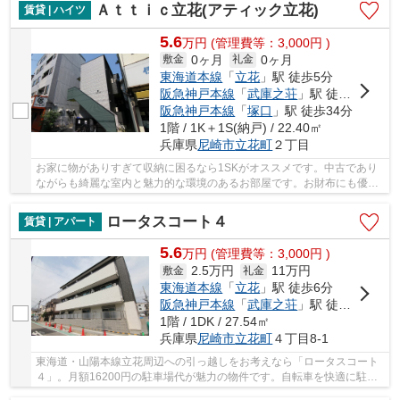
Ａｔｔｉｃ立花(アティック立花)
賃貸 | ハイツ
5.6
万
円
(管理費等：3,000円 )
0ヶ月
0ヶ月
敷金
礼金
東海道本線
「
立花
」駅 徒歩5分
阪急神戸本線
「
武庫之荘
」駅 徒歩20分
阪急神戸本線
「
塚口
」駅 徒歩34分
1階 / 1K＋1S(納戸) / 22.40㎡
兵庫県
尼崎市
立花町
２丁目
お家に物がありすぎて収納に困るなら1SKがオススメです。中古であり
ながらも綺麗な室内と魅力的な環境のあるお部屋です。お財布にも優し
い、照明要らずの明るい物件となっています。快...
ロータスコート４
賃貸 | アパート
5.6
万
円
(管理費等：3,000円 )
2.5万円
11万円
敷金
礼金
東海道本線
「
立花
」駅 徒歩6分
阪急神戸本線
「
武庫之荘
」駅 徒歩19分
1階 / 1DK / 27.54㎡
兵庫県
尼崎市
立花町
４丁目8-1
東海道・山陽本線立花周辺への引っ越しをお考えなら「ロータスコート
４」。月額16200円の駐車場代が魅力の物件です。自転車を快適に駐輪
できる駐輪場があります。ストレスフリーな生活...