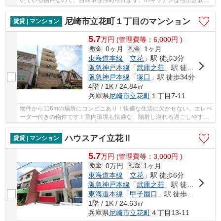
いている物件なので、自転車を停められます。IHキッチンならふき取り
で掃除OK。綺麗に保てます。賃貸物件ならでは...
尼崎市立花町１丁目のマンション
賃貸 | マンション
5.7
万
円
(管理費等：6,000円 )
0ヶ月
1ヶ月
敷金
礼金
東海道本線
「
立花
」駅 徒歩3分
阪急神戸本線
「
武庫之荘
」駅 徒歩24分
阪急神戸本線
「
塚口
」駅 徒歩34分
4階 / 1K / 24.84㎡
兵庫県
尼崎市
立花町
１丁目7-11
物件から116mの場所にコンビニあり！快適な生活に欠かせない、エレベ
ーター付きの物件です！室内環境も快適な、陽射し溢れる過ごしやすい
物件です！年間を通して快適な生活を送ること...
ハウスアイ立花Ⅱ
賃貸 | マンション
5.7
万
円
(管理費等：3,000円 )
0万円
1ヶ月
敷金
礼金
東海道本線
「
立花
」駅 徒歩6分
阪急神戸本線
「
武庫之荘
」駅 徒歩21分
東海道本線
「
甲子園口
」駅 徒歩35分
1階 / 1K / 24.63㎡
兵庫県
尼崎市
立花町
４丁目13-11