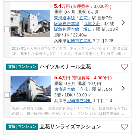
5.4
万
円
(管理費等：3,000円 )
0ヶ月
0ヶ月
敷金
礼金
東海道本線
「
立花
」駅 徒歩7分
阪急神戸本線
「
武庫之荘
」駅 徒歩20分
阪急神戸本線
「
塚口
」駅 徒歩33分
1階 / 1K / 22.40㎡
兵庫県
尼崎市
立花町
３丁目2-28
2017年1月入居可能予定ですので、少々お待ちいただきます。間取りは
1K。充実した水回りは女性にも人気。冬場の長湯にとても役立つ追い焚
き機能が付いています。静かな場所をお探しなら...
ハイツルミナール立花
賃貸 | マンション
5.4
万
円
(管理費等：4,000円 )
0ヶ月
10万円
敷金
礼金
東海道本線
「
立花
」駅 徒歩5分
3階 / 1DK / 30.00㎡
兵庫県
尼崎市
立花町
１丁目１４－１１
地震への強度も強い、鉄骨造の住居などどうですか。賃貸物件ならでは
の魅力、費用負担が軽いのがポイント。マンションには独立洗面所もあ
り、不自由を感じることはありません。物件検...
立花サンライズマンション
賃貸 | マンション