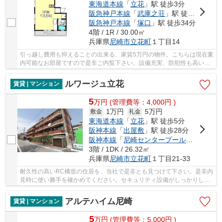
東海道本線
「
立花
」駅 徒歩3分
阪急神戸本線
「
武庫之荘
」駅 徒歩24分
阪急神戸本線
「
塚口
」駅 徒歩34分
4階 / 1R / 30.00㎡
兵庫県
尼崎市
立花町
１丁目14
引っ越し費用も抑えることの出来る、家賃5万円の物件。こちらは現在案
内可能なお部屋ですので是非ご内覧下さい。設備充実、防犯性も高いお
すすめのマンション物件です。日差しが入る物...
ルワージュ立花
賃貸 | マンション
5
万
円
(管理費等：4,000円 )
1万円
5万円
敷金
礼金
東海道本線
「
立花
」駅 徒歩5分
阪神本線
「
出屋敷
」駅 徒歩28分
阪神本線
「
尼崎センタープール前
」駅 徒歩
3階 / 1DK / 26.32㎡
兵庫県
尼崎市
立花町
１丁目21-33
耐久性の高いRC構造の住居を、当社で是非とも見つけて下さい。是非内
見時に使い勝手を確かめてください。セキュリティ設備がしっかりして
いるマンション物件です。家具なども配置しや...
アルテハイム尼崎
賃貸 | マンション
5
万
円
(管理費等：5,000円 )