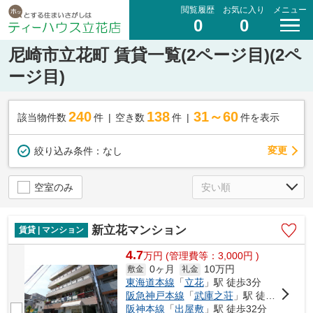
閲覧履歴
お気に入り
メニュー
0
0
尼崎市立花町 賃貸一覧(2ページ目)(2ペ
ージ目)
240
138
31～60
該当物件数
件
空き数
件
件を表示
変更
絞り込み条件：
なし
空室のみ
新立花マンション
賃貸 | マンション
4.7
万
円
(管理費等：3,000円 )
0ヶ月
10万円
敷金
礼金
東海道本線
「
立花
」駅 徒歩3分
阪急神戸本線
「
武庫之荘
」駅 徒歩27分
阪神本線
「
出屋敷
」駅 徒歩32分