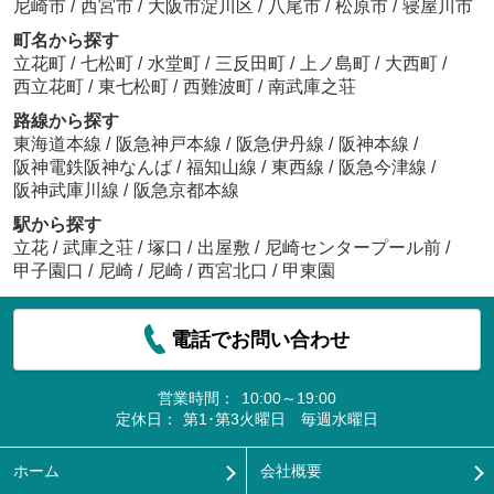
尼崎市
/
西宮市
/
大阪市淀川区
/
八尾市
/
松原市
/
寝屋川市
町名から探す
立花町
/
七松町
/
水堂町
/
三反田町
/
上ノ島町
/
大西町
/
西立花町
/
東七松町
/
西難波町
/
南武庫之荘
路線から探す
東海道本線
/
阪急神戸本線
/
阪急伊丹線
/
阪神本線
/
阪神電鉄阪神なんば
/
福知山線
/
東西線
/
阪急今津線
/
阪神武庫川線
/
阪急京都本線
駅から探す
立花
/
武庫之荘
/
塚口
/
出屋敷
/
尼崎センタープール前
/
甲子園口
/
尼崎
/
尼崎
/
西宮北口
/
甲東園
電話でお問い合わせ
営業時間：
10:00～19:00
定休日：
第1･第3火曜日 毎週水曜日
ホーム
会社概要