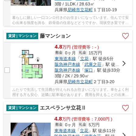
3階 / 1LDK / 28.63㎡
兵庫県
尼崎市
立花町
１丁目10-19
暮らしに嬉しい一口コンロ付きのお住まいになっています。住んでて安
心出来る強度を誇る、鉄骨造の住居などどうですか。現状空き室ですの
で、即内見も可能。充実した設備がおすすめポ...
藤マンション
賃貸 | マンション
4.8
万
円
(管理費等：- )
0ヶ月
15万円
敷金
礼金
東海道本線
「
立花
」駅 徒歩5分
阪急神戸本線
「
武庫之荘
」駅 徒歩20分
阪急神戸本線
「
塚口
」駅 徒歩33分
3階 / 2K / 29.90㎡
兵庫県
尼崎市
立花町
２丁目3-20
ふたりで生活して生活費が抑えられるお住まいになります。車をよく利
用する方も安心、近隣に駐車場があります。費用を抑えることの出来る
賃貸物件でありながら、中は綺麗です。室内環...
エスペランサ立花Ⅱ
賃貸 | マンション
4.8
万
円
(管理費等：7,000円 )
0ヶ月
5万円
敷金
礼金
東海道本線
「
立花
」駅 徒歩11分