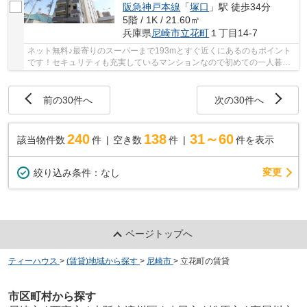
阪急神戸本線
「
塚口
」駅 徒歩34分
5階 / 1K / 21.60㎡
兵庫県
尼崎市
立花町
１丁目14-7
ネット無料♪最寄りのスーパーまで193mとすぐ近くにあるのもポイント
です！セキュリティも充実しているマンションなので初めての一人暮ら
しでも安心です！自慢の自転車はあるけど置き場...
前の30件へ
次の30件へ
240
138
31～60
該当物件数
件
空き数
件
件を表示
変更
絞り込み条件：
なし
ページトップへ
ティーハウス
>
(賃貸)地域から探す
>
尼崎市
>
立花町の賃貸
市区町村から探す