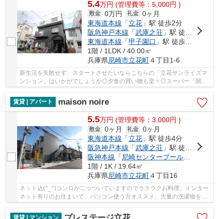
5.4
万
円
(管理費等：5,000円 )
0万円
0ヶ月
敷金
礼金
東海道本線
「
立花
」駅 徒歩2分
阪急神戸本線
「
武庫之荘
」駅 徒歩22分
東海道本線
「
甲子園口
」駅 徒歩37分
1階 / 1LDK / 40.00㎡
兵庫県
尼崎市
立花町
４丁目1-6
新生活を失敗せず、スタートさせたいならこちらの「立花サンライズマ
ンション」はいかがでしょうか◎夕食の買い物も楽々◎スーパー「関西
スーパーマーケットフェスタ立花店」が近く(371m...
maison noire
賃貸 | アパート
5.5
万
円
(管理費等：3,000円 )
0ヶ月
0ヶ月
敷金
礼金
東海道本線
「
立花
」駅 徒歩4分
阪急神戸本線
「
武庫之荘
」駅 徒歩22分
阪神本線
「
尼崎センタープール前
」駅 徒歩
1階 / 1K / 19.64㎡
兵庫県
尼崎市
立花町
４丁目16
ネット込(^_^)コンロが二つついていますのでラクラクお料理。インター
ネット有りのお住まいで、パソコン使う方オススメ。大量の洗濯物をし
てもバルコニーがあるので、干しやすいです。...
プレステージ立花
賃貸 | マンション