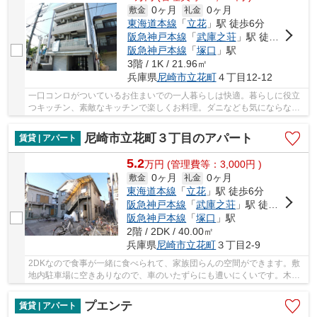
0ヶ月
0ヶ月
敷金
礼金
東海道本線
「
立花
」駅 徒歩6分
阪急神戸本線
「
武庫之荘
」駅 徒歩19分
阪急神戸本線
「
塚口
」駅
3階 / 1K / 21.96㎡
兵庫県
尼崎市
立花町
４丁目12-12
一口コンロがついているお住まいでの一人暮らしは快適。暮らしに役立
つキッチン、素敵なキッチンで楽しくお料理。ダニなども気にならない
フローリングの快適な物件です。駐輪場も設け...
尼崎市立花町３丁目のアパート
賃貸 | アパート
5.2
万
円
(管理費等：3,000円 )
0ヶ月
0ヶ月
敷金
礼金
東海道本線
「
立花
」駅 徒歩6分
阪急神戸本線
「
武庫之荘
」駅 徒歩15分
阪急神戸本線
「
塚口
」駅
2階 / 2DK / 40.00㎡
兵庫県
尼崎市
立花町
３丁目2-9
2DKなので食事が一緒に食べられて、家族団らんの空間ができます。敷
地内駐車場に空きありなので、車のいたずらにも遭いにくいです。木で
造られた物件には安心感があり、ホッとさせられ...
プエンテ
賃貸 | アパート