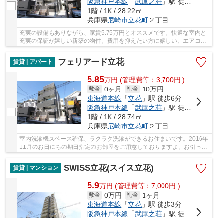
阪急神戸本線
「
武庫之荘
」駅 徒歩21分
1階 / 1K / 28.22㎡
兵庫県
尼崎市
立花町
２丁目
充実の設備もありながら、家賃5.75万円とオススメです。快適な室内と
充実の保証が嬉しい新築の物件。費用を抑えたい方に嬉しい、エアコン
完備のアパートとなっています。CATV受信環境...
フェリアード立花
賃貸 | アパート
5.85
万
円
(管理費等：3,700円 )
0ヶ月
10万円
敷金
礼金
東海道本線
「
立花
」駅 徒歩6分
阪急神戸本線
「
武庫之荘
」駅 徒歩21分
1階 / 1K / 28.74㎡
兵庫県
尼崎市
立花町
２丁目
室内洗濯機スペース確保、ラクラク洗濯ができるお住まいです。2016年
11月のお日にちの期日指定のお部屋をご用意しておりますよ。お引っ越
し後のサポートも充実したアパート物件。フロ...
SWISS立花(スイス立花)
賃貸 | マンション
5.9
万
円
(管理費等：7,000円 )
0万円
1ヶ月
敷金
礼金
東海道本線
「
立花
」駅 徒歩3分
阪急神戸本線
「
武庫之荘
」駅 徒歩24分