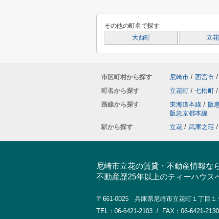
その他の町名で探す
大西町
立花
市区町村から探す
尼崎市
/
西宮市
/
町名から探す
立花町
/
七松町
/
路線から探す
東海道本線
/
阪
阪急京都本線
駅から探す
立花
/
武庫之荘
/
尼崎市立花の賃貸・不動産情報な
不動産歴25年以上のティーハウス
〒661-0025 兵庫県尼崎市立花町１丁目
TEL：06-6421-2103 / FAX：06-6421-2130