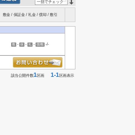
一括でチェック
敷金 / 保証金 / 礼金 / 償却 / 敷引
-
-
-
-/-
敷
保
礼
償/敷
1
1-1
該当公開件数
区画
区画表示