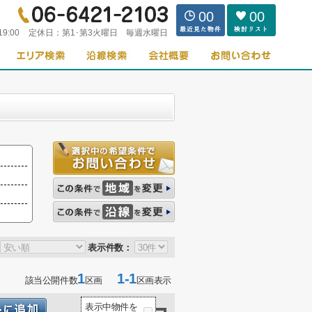
00
00
19:00
定休日：
第1･第3火曜日 毎週水曜日
表示件数：
1
1-1
該当公開件数
区画
区画表示
表示中物件を