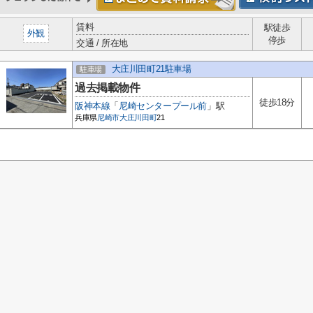
賃料
駅徒歩
外観
停歩
交通 / 所在地
大庄川田町21駐車場
駐車場
過去掲載物件
徒歩18分
阪神本線
「
尼崎センタープール前
」駅
兵庫県
尼崎市
大庄川田町
21