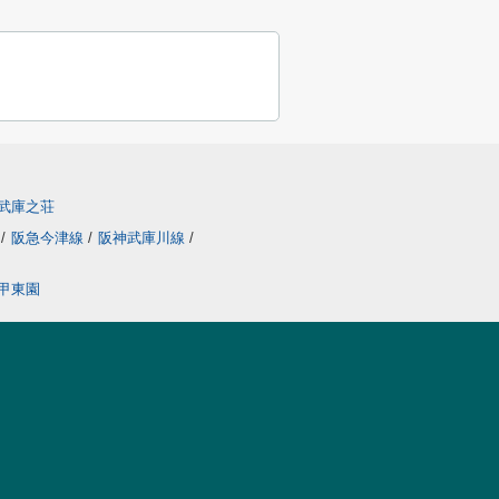
武庫之荘
線
/
阪急今津線
/
阪神武庫川線
/
甲東園