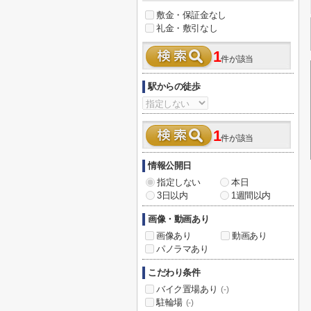
敷金・保証金なし
礼金・敷引なし
1
件が該当
駅からの徒歩
1
件が該当
情報公開日
指定しない
本日
3日以内
1週間以内
画像・動画あり
画像あり
動画あり
パノラマあり
こだわり条件
バイク置場あり
(-)
駐輪場
(-)