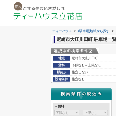
ティーハウス
>
(駐車場)地域から探す
>
尼崎市大庄川田町 駐車場一
地域
尼崎市大庄川田町
賃料
下限なし～上限なし
駅徒歩
指定しない
設備条件
指定なし
▼賃料
～