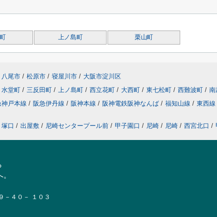
町
上ノ島町
栗山町
八尾市
/
松原市
/
寝屋川市
/
大阪市淀川区
水堂町
/
三反田町
/
上ノ島町
/
西立花町
/
大西町
/
東七松町
/
西難波町
/
南
急神戸本線
/
阪急伊丹線
/
阪神本線
/
阪神電鉄阪神なんば
/
福知山線
/
東西
塚口
/
出屋敷
/
尼崎センタープール前
/
甲子園口
/
尼崎
/
尼崎
/
西宮北口
/
ら
へ。
１９－４０－ １０３