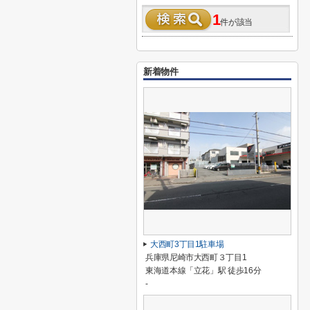
1
件が該当
新着物件
大西町3丁目1駐車場
兵庫県尼崎市大西町３丁目1
東海道本線「立花」駅 徒歩16分
-