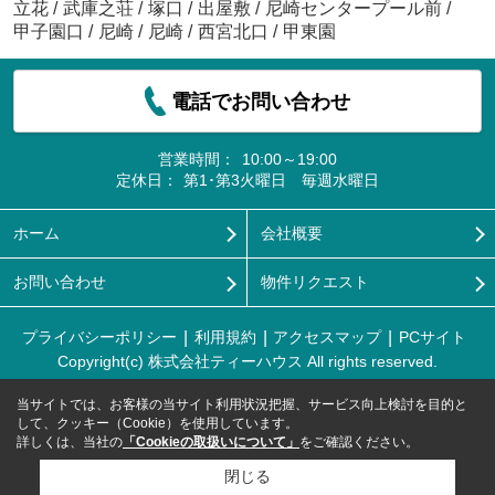
立花
/
武庫之荘
/
塚口
/
出屋敷
/
尼崎センタープール前
/
甲子園口
/
尼崎
/
尼崎
/
西宮北口
/
甲東園
電話でお問い合わせ
営業時間：
10:00～19:00
定休日：
第1･第3火曜日 毎週水曜日
ホーム
会社概要
お問い合わせ
物件リクエスト
プライバシーポリシー
利用規約
アクセスマップ
PCサイト
Copyright(c) 株式会社ティーハウス All rights reserved.
当サイトでは、お客様の当サイト利用状況把握、サービス向上検討を目的と
して、クッキー（Cookie）を使用しています。
詳しくは、当社の
「Cookieの取扱いについて」
をご確認ください。
閉じる