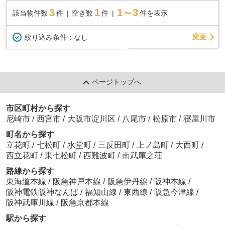
3
1
1～3
該当物件数
件
空き数
件
件を表示
変更
絞り込み条件：
なし
ページトップへ
市区町村から探す
尼崎市
/
西宮市
/
大阪市淀川区
/
八尾市
/
松原市
/
寝屋川市
町名から探す
立花町
/
七松町
/
水堂町
/
三反田町
/
上ノ島町
/
大西町
/
西立花町
/
東七松町
/
西難波町
/
南武庫之荘
路線から探す
東海道本線
/
阪急神戸本線
/
阪急伊丹線
/
阪神本線
/
阪神電鉄阪神なんば
/
福知山線
/
東西線
/
阪急今津線
/
阪神武庫川線
/
阪急京都本線
駅から探す