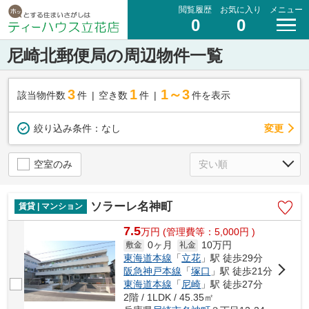
閲覧履歴
お気に入り
メニュー
0
0
尼崎北郵便局の周辺物件一覧
3
1
1～3
該当物件数
件
空き数
件
件を表示
変更
絞り込み条件：
なし
空室のみ
ソラーレ名神町
賃貸 | マンション
7.5
万
円
(管理費等：5,000円 )
0ヶ月
10万円
敷金
礼金
東海道本線
「
立花
」駅 徒歩29分
阪急神戸本線
「
塚口
」駅 徒歩21分
東海道本線
「
尼崎
」駅 徒歩27分
2階 / 1LDK / 45.35㎡