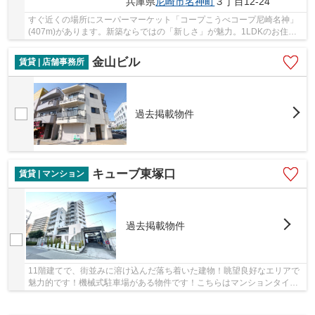
兵庫県
尼崎市
名神町
３丁目12-24
すぐ近くの場所にスーパーマーケット「コープこうべコープ尼崎名神」
(407m)があります。新築ならではの「新しさ」が魅力。1LDKのお住ま
いなら、快適で落ち着いた暮らしができます。駐...
金山ビル
賃貸 | 店舗事務所
過去掲載物件
キューブ東塚口
賃貸 | マンション
過去掲載物件
11階建てで、街並みに溶け込んだ落ち着いた建物！眺望良好なエリアで
魅力的です！機械式駐車場がある物件です！こちらはマンションタイプ
になります！当社スタッフが地域の賃貸情報を...