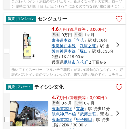
こだわりポイント満載のマンジュリ－。夜遅くなっても大丈夫。ローソ
ン 尼崎立花町四丁目店が近く(179m)にあるので急な買い物に困りにくい
立地です。一人暮らしで料理もできるキッチン...
センジュリー
賃貸 | マンション
4.6
万
円
(管理費等：3,000円 )
0万円
1ヶ月
敷金
礼金
東海道本線
「
立花
」駅 徒歩6分
阪急神戸本線
「
武庫之荘
」駅 徒歩20分
阪急神戸本線
「
塚口
」駅 徒歩35分
2階 / 1K / 19.00㎡
兵庫県
尼崎市
立花町
２丁目6-6
歩いてすぐスーパー「マルハチ立花店」が近い(194m)のもポイント。好
評のバストイレ別のマンションなので、来客の際も安心です。コチラで
ご紹介しているのは、広さ4㎡のバルコニー面積...
テイシン文化
賃貸 | アパート
4.7
万
円
(管理費等：3,000円 )
0ヶ月
0ヶ月
敷金
礼金
東海道本線
「
立花
」駅 徒歩11分
阪急神戸本線
「
武庫之荘
」駅 徒歩21分
東海道本線
「
甲子園口
」駅 徒歩28分
1階 / 2DK / 30.00㎡