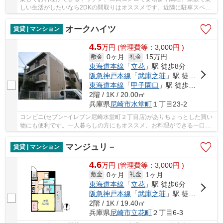
しい生活がしたいなら2DKの間取りはオススメです。近隣に駐車スペー
スがありますので、利便性が高いです。日々の素...
オークハイツ
賃貸 | マンション
4.5
万
円
(管理費等：3,000円 )
0ヶ月
15万円
敷金
礼金
東海道本線
「
立花
」駅 徒歩8分
阪急神戸本線
「
武庫之荘
」駅 徒歩19分
東海道本線
「
甲子園口
」駅 徒歩31分
2階 / 1K / 20.00㎡
兵庫県
尼崎市
水堂町
１丁目23-2
コンビニ(セブン−イレブン尼崎水堂町２丁目店)がありちょっとした買い
物にも便利です。一人暮らしの方にもオススメ、お料理ができる一口コ
ンロ付き。お部屋にキッチンのスペースがあれ...
マンジュリ－
賃貸 | マンション
4.6
万
円
(管理費等：3,000円 )
0ヶ月
1ヶ月
敷金
礼金
東海道本線
「
立花
」駅 徒歩6分
阪急神戸本線
「
武庫之荘
」駅 徒歩22分
2階 / 1K / 19.40㎡
兵庫県
尼崎市
立花町
２丁目6-3