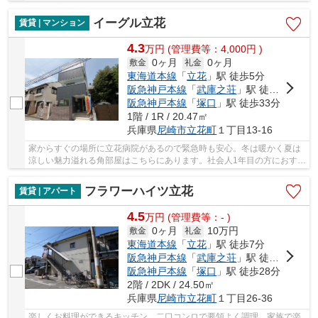
学生に適した造りになっており住みやすいです...
イーグル立花
賃貸 | マンション
4.3
万
円
(管理費等：4,000円 )
0ヶ月
0ヶ月
敷金
礼金
東海道本線
「
立花
」駅 徒歩5分
阪急神戸本線
「
武庫之荘
」駅 徒歩26分
阪急神戸本線
「
塚口
」駅 徒歩33分
1階 / 1R / 20.47㎡
兵庫県
尼崎市
立花町
１丁目13-16
家からすぐの場所に立花病院があるので緊急時も安心。冬は暖かく夏は
涼しい魅力溢れる角部屋はこちらにあります。社会人1年目の方におすす
め。広さのあるワンルームです。初めての一人...
フラワーハイツ立花
賃貸 | アパート
4.5
万
円
(管理費等：- )
0ヶ月
10万円
敷金
礼金
東海道本線
「
立花
」駅 徒歩7分
阪急神戸本線
「
武庫之荘
」駅 徒歩25分
阪急神戸本線
「
塚口
」駅 徒歩28分
2階 / 2DK / 24.50㎡
兵庫県
尼崎市
立花町
１丁目26-36
楽しくお料理ができるキッチン、二口コンロで要領よく調理。家族で楽