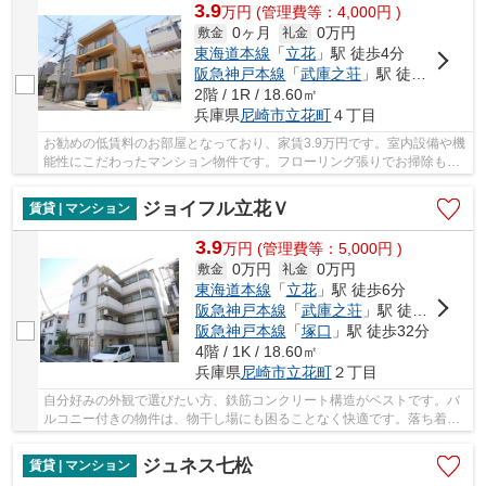
3.9
万
円
(管理費等：4,000円 )
0ヶ月
0万円
敷金
礼金
東海道本線
「
立花
」駅 徒歩4分
阪急神戸本線
「
武庫之荘
」駅 徒歩20分
2階 / 1R / 18.60㎡
兵庫県
尼崎市
立花町
４丁目
お勧めの低賃料のお部屋となっており、家賃3.9万円です。室内設備や機
能性にこだわったマンション物件です。フローリング張りでお掃除も快
適な物件となっています。併設された駐輪場も...
ジョイフル立花Ｖ
賃貸 | マンション
3.9
万
円
(管理費等：5,000円 )
0万円
0万円
敷金
礼金
東海道本線
「
立花
」駅 徒歩6分
阪急神戸本線
「
武庫之荘
」駅 徒歩21分
阪急神戸本線
「
塚口
」駅 徒歩32分
4階 / 1K / 18.60㎡
兵庫県
尼崎市
立花町
２丁目
自分好みの外観で選びたい方、鉄筋コンクリート構造がベストです。バ
ルコニー付きの物件は、物干し場にも困ることなく快適です。落ち着き
ある、フローリング張りのマンションとなって...
ジュネス七松
賃貸 | マンション