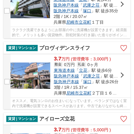
阪急神戸本線
「
武庫之荘
」駅 徒歩20分
阪急神戸本線
「
塚口
」駅 徒歩35分
2階 / 1K / 20.07㎡
兵庫県
尼崎市
立花町
１丁目
ラクラク洗濯できるようにお部屋の中に洗濯機が設置できます。経済面
的で、メリットも多い賃貸物件。防犯対策の行き届いた造りがポイン
ト。映画なども楽しめるCATV対応の物件となって...
プロヴィデンスライフ
賃貸 | マンション
3.7
万
円
(管理費等：3,000円 )
0万円
0ヶ月
敷金
礼金
東海道本線
「
立花
」駅 徒歩6分
阪急神戸本線
「
武庫之荘
」駅 徒歩21分
阪急神戸本線
「
塚口
」駅 徒歩26分
3階 / 1R / 15.37㎡
兵庫県
尼崎市
立花町
２丁目１６－２５
オススメ、電気コンロのお住まいになっています。ベランダではなく室
内で洗濯機が設置できるスペースがあります。中古でありながらも綺麗
な室内と魅力的な環境のあるお部屋です。エア...
アイローズ立花
賃貸 | マンション
3.7
万
円
(管理費等：5,000円 )