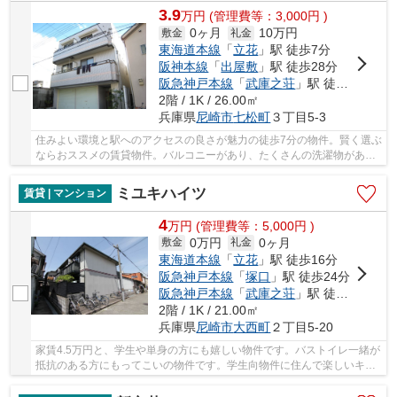
3.9
万
円
(管理費等：3,000円 )
0ヶ月
10万円
敷金
礼金
東海道本線
「
立花
」駅 徒歩7分
阪神本線
「
出屋敷
」駅 徒歩28分
阪急神戸本線
「
武庫之荘
」駅 徒歩30分
2階 / 1K / 26.00㎡
兵庫県
尼崎市
七松町
３丁目5-3
住みよい環境と駅へのアクセスの良さが魅力の徒歩7分の物件。賢く選ぶ
ならおススメの賃貸物件。バルコニーがあり、たくさんの洗濯物があっ
ても大丈夫です。この物件は窓からの陽当りも...
ミユキハイツ
賃貸 | マンション
4
万
円
(管理費等：5,000円 )
0万円
0ヶ月
敷金
礼金
東海道本線
「
立花
」駅 徒歩16分
阪急神戸本線
「
塚口
」駅 徒歩24分
阪急神戸本線
「
武庫之荘
」駅 徒歩29分
2階 / 1K / 21.00㎡
兵庫県
尼崎市
大西町
２丁目5-20
家賃4.5万円と、学生や単身の方にも嬉しい物件です。バストイレ一緒が
抵抗のある方にもってこいの物件です。学生向物件に住んで楽しいキャ
ンパスライフを送りませんか。エアコン付きの...