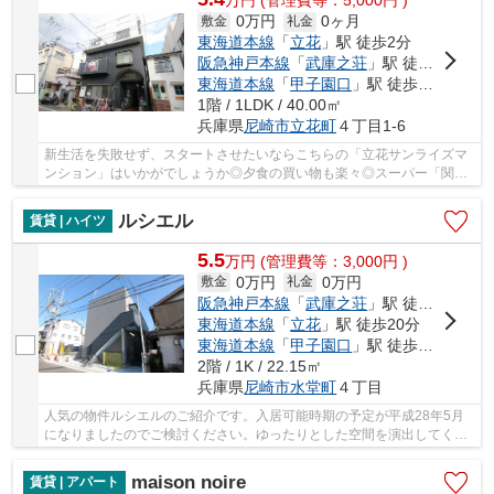
万
円
(管理費等：5,000円 )
0万円
0ヶ月
敷金
礼金
東海道本線
「
立花
」駅 徒歩2分
阪急神戸本線
「
武庫之荘
」駅 徒歩22分
東海道本線
「
甲子園口
」駅 徒歩37分
1階 / 1LDK / 40.00㎡
兵庫県
尼崎市
立花町
４丁目1-6
新生活を失敗せず、スタートさせたいならこちらの「立花サンライズマ
ンション」はいかがでしょうか◎夕食の買い物も楽々◎スーパー「関西
スーパーマーケットフェスタ立花店」が近く(371m...
ルシエル
賃貸 | ハイツ
5.5
万
円
(管理費等：3,000円 )
0万円
0万円
敷金
礼金
阪急神戸本線
「
武庫之荘
」駅 徒歩14分
東海道本線
「
立花
」駅 徒歩20分
東海道本線
「
甲子園口
」駅 徒歩22分
2階 / 1K / 22.15㎡
兵庫県
尼崎市
水堂町
４丁目
人気の物件ルシエルのご紹介です。入居可能時期の予定が平成28年5月
になりましたのでご検討ください。ゆったりとした空間を演出してくれ
る木造建築物件。備え付けのTVインターホンで、...
maison noire
賃貸 | アパート