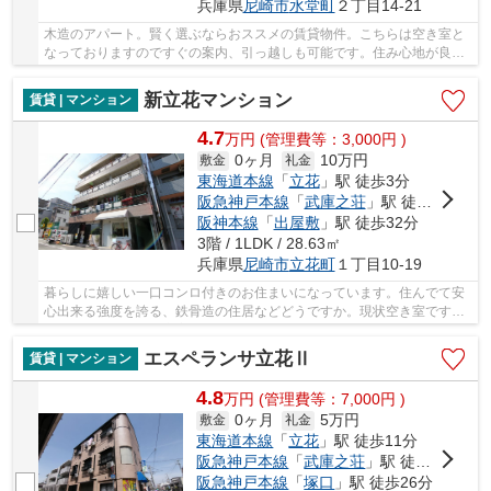
兵庫県
尼崎市
水堂町
２丁目14-21
木造のアパート。賢く選ぶならおススメの賃貸物件。こちらは空き室と
なっておりますのですぐの案内、引っ越しも可能です。住み心地が良く
て自信をもっておススメできるアパート物件。...
新立花マンション
賃貸 | マンション
4.7
万
円
(管理費等：3,000円 )
0ヶ月
10万円
敷金
礼金
東海道本線
「
立花
」駅 徒歩3分
阪急神戸本線
「
武庫之荘
」駅 徒歩27分
阪神本線
「
出屋敷
」駅 徒歩32分
3階 / 1LDK / 28.63㎡
兵庫県
尼崎市
立花町
１丁目10-19
暮らしに嬉しい一口コンロ付きのお住まいになっています。住んでて安
心出来る強度を誇る、鉄骨造の住居などどうですか。現状空き室ですの
で、即内見も可能。充実した設備がおすすめポ...
エスペランサ立花Ⅱ
賃貸 | マンション
4.8
万
円
(管理費等：7,000円 )
0ヶ月
5万円
敷金
礼金
東海道本線
「
立花
」駅 徒歩11分
阪急神戸本線
「
武庫之荘
」駅 徒歩25分
阪急神戸本線
「
塚口
」駅 徒歩26分