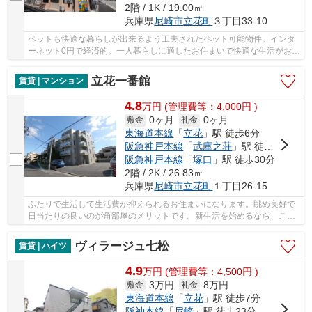
2階 / 1K / 19.00㎡
兵庫県
尼崎市
立花町
３丁目33-10
ペットも快適な暮らしが出来るよう工夫されたペット可能物件。インタ
ーネット0円で経済的。一人暮らしに適したお住まいで快適な生活がおく
れます。料理好きにオススメのキッチンにコン...
立花一番館
賃貸 | マンション
4.8
万
円
(管理費等：4,000円 )
0ヶ月
0ヶ月
敷金
礼金
東海道本線
「
立花
」駅 徒歩6分
阪急神戸本線
「
武庫之荘
」駅 徒歩28分
阪急神戸本線
「
塚口
」駅 徒歩30分
2階 / 2K / 26.83㎡
兵庫県
尼崎市
立花町
１丁目26-15
ふたりで生活して生活費が抑えられるお住まいになります。眺め良好で
日当たりの良いのが角部屋のメリットです。新生活を始めるなら、この
家賃4.8万円の物件がお勧め。快適なTV視聴環境...
ヴィラージュ七松
賃貸 | ハイツ
4.9
万
円
(管理費等：4,500円 )
3万円
8万円
敷金
礼金
東海道本線
「
立花
」駅 徒歩7分
阪神本線
「
尼崎
」駅 徒歩23分