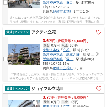
阪急神戸本線
「
塚口
」駅 徒歩30分
1階 / 1K / 20.28㎡
兵庫県
尼崎市
水堂町
３丁目1-34
近くにはマルハチ立花店(420m)があるので、買い物するにも楽ですね。
引っ越し費用も抑えることのできる、家賃3.4万円の物件。実際にお部屋
が見たい方、こちらはご案内可能です。防犯面...
アクティ立花
賃貸 | マンション
3.6
万
円
(管理費等：5,000円 )
0万円
5万円
敷金
礼金
東海道本線
「
立花
」駅 徒歩9分
阪急神戸本線
「
武庫之荘
」駅 徒歩22分
阪急神戸本線
「
塚口
」駅 徒歩30分
5階 / 1K / 21.19㎡
兵庫県
尼崎市
立花町
３丁目
RC構造を生かした耐火・耐震・防音に優れた物件。マンションタイプの
物件でセキュリティ面も充実してます。オートロックは玄関の前に他人
が来ることが無く安心感があります。バルコニ...
ジョイフル立花Ⅲ
賃貸 | マンション
3.7
万
円
(管理費等：5,000円 )
0万円
0万円
敷金
礼金
東海道本線
「
立花
」駅 徒歩2分