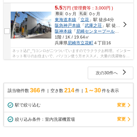
5.5
万
円
(管理費等：3,000円 )
0ヶ月
0ヶ月
敷金
礼金
東海道本線
「
立花
」駅 徒歩4分
阪急神戸本線
「
武庫之荘
」駅 徒歩22分
阪神本線
「
尼崎センタープール前
」駅 徒歩
1階 / 1K / 19.64㎡
兵庫県
尼崎市
立花町
４丁目16
ネット込(^_^)コンロが二つついていますのでラクラクお料理。インター
ネット有りのお住まいで、パソコン使う方オススメ。大量の洗濯物をし
てもバルコニーがあるので、干しやすいです。...
次の30件へ
366
214
1～30
該当物件数
件
空き数
件
件を表示
駅で絞り込む
変更
変更
絞り込み条件：
室内洗濯機置場