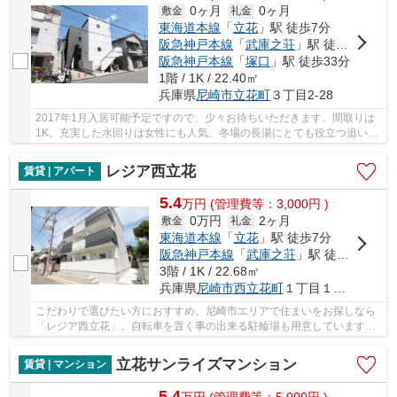
0ヶ月
0ヶ月
敷金
礼金
東海道本線
「
立花
」駅 徒歩7分
阪急神戸本線
「
武庫之荘
」駅 徒歩20分
阪急神戸本線
「
塚口
」駅 徒歩33分
1階 / 1K / 22.40㎡
兵庫県
尼崎市
立花町
３丁目2-28
2017年1月入居可能予定ですので、少々お待ちいただきます。間取りは
1K。充実した水回りは女性にも人気。冬場の長湯にとても役立つ追い焚
き機能が付いています。静かな場所をお探しなら...
レジア西立花
賃貸 | アパート
5.4
万
円
(管理費等：3,000円 )
0万円
2ヶ月
敷金
礼金
東海道本線
「
立花
」駅 徒歩7分
阪急神戸本線
「
武庫之荘
」駅 徒歩28分
3階 / 1K / 22.68㎡
兵庫県
尼崎市
西立花町
１丁目１４－２
こだわりで選びたい方におすすめ。尼崎市エリアで住まいをお探しなら
「レジア西立花」。自転車を置く事の出来る駐輪場も用意しています。
一口コンロが付いている物件です。多くの方に...
立花サンライズマンション
賃貸 | マンション
5.4