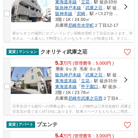
東海道本線
「
立花
」駅 徒歩10分
阪急神戸本線
「
武庫之荘
」駅 徒歩18分
阪神本線
「
尼崎
」駅 バス27分 「水堂町」 停歩10分
3階 / 1K / 24.00㎡
兵庫県
尼崎市
水堂町
２丁目12-17
家からすぐの場所にセブン−イレブン尼崎水堂町２丁目店があります。学
生さん、一人暮らしで料理もしたいならキッチンが快適な1K。すぐにお
引っ越しをしたい方に、当物件は現在空き室で...
クオリティ武庫之荘
賃貸 | マンション
5.3
万
円
(管理費等：5,000円 )
0ヶ月
0ヶ月
敷金
礼金
阪急神戸本線
「
武庫之荘
」駅 徒歩6分
東海道本線
「
立花
」駅 徒歩31分
東海道本線
「
甲子園口
」駅 徒歩34分
2階 / 1K / 23.78㎡
兵庫県
尼崎市
武庫之荘西
２丁目45-11
日常生活でも銀行への用事は多いもの。この物件は三井住友銀行 武庫之
荘支店が直ぐ近く(471m)にあります。駐車スペースももちろんご用意し
ております。できるだけ費用を抑えてゆとりあ...
プエンテ
賃貸 | アパート
5.4
万
円
(管理費等：3,000円 )