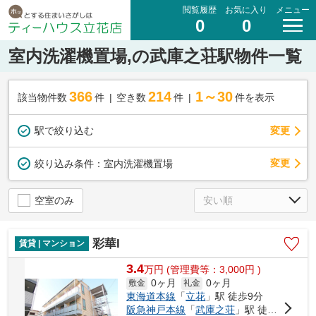
閲覧履歴
お気に入り
メニュー
0
0
室内洗濯機置場,の武庫之荘駅物件一覧
366
214
1～30
該当物件数
件
空き数
件
件を表示
駅で絞り込む
変更
変更
絞り込み条件：
室内洗濯機置場
空室のみ
彩華I
賃貸 | マンション
3.4
万
円
(管理費等：3,000円 )
0ヶ月
0ヶ月
敷金
礼金
東海道本線
「
立花
」駅 徒歩9分
阪急神戸本線
「
武庫之荘
」駅 徒歩17分