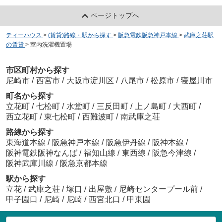
ページトップへ
ティーハウス
>
(賃貸)路線・駅から探す
>
阪急電鉄阪急神戸本線
>
武庫之荘駅
の賃貸
>
室内洗濯機置場
市区町村から探す
尼崎市
/
西宮市
/
大阪市淀川区
/
八尾市
/
松原市
/
寝屋川市
町名から探す
立花町
/
七松町
/
水堂町
/
三反田町
/
上ノ島町
/
大西町
/
西立花町
/
東七松町
/
西難波町
/
南武庫之荘
路線から探す
東海道本線
/
阪急神戸本線
/
阪急伊丹線
/
阪神本線
/
阪神電鉄阪神なんば
/
福知山線
/
東西線
/
阪急今津線
/
阪神武庫川線
/
阪急京都本線
駅から探す
立花
/
武庫之荘
/
塚口
/
出屋敷
/
尼崎センタープール前
/
甲子園口
/
尼崎
/
尼崎
/
西宮北口
/
甲東園