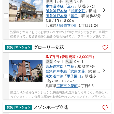
1万円
3万円
敷金
礼金
東海道本線
「
立花
」駅 徒歩7分
阪急神戸本線
「
武庫之荘
」駅 徒歩28分
阪急神戸本線
「
塚口
」駅 徒歩32分
3階 / 1R / 18.00㎡
兵庫県
尼崎市
立花町
１丁目21-24
洗濯機が室内におけるお住まいですので快適な生活ができます。綺麗に
整備されている賃貸物件は住み心地も良好です。フローリング張りでお
掃除も快適な物件となっています。よく自転車...
グローリー立花
賃貸 | マンション
3.7
万
円
(管理費等：3,000円 )
0ヶ月
0ヶ月
敷金
礼金
東海道本線
「
立花
」駅 徒歩7分
阪急神戸本線
「
武庫之荘
」駅 徒歩20分
東海道本線
「
甲子園口
」駅 徒歩36分
5階 / 1K / 18.26㎡
兵庫県
尼崎市
立花町
４丁目6-5
陽当たりが良好なマンションは梅雨時期の湿気もたまりにくい条件とな
っています。この物件は駅から徒歩3分のマンションです。プライバシー
を気にしている方も角部屋なので安心です。賃...
メゾンホープ立花
賃貸 | マンション