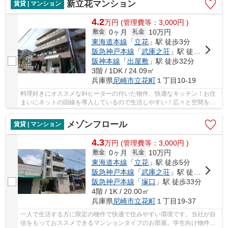
新立花マンション
賃貸 | マンション
4.2
万
円
(管理費等：3,000円 )
0ヶ月
10万円
敷金
礼金
東海道本線
「
立花
」駅 徒歩3分
阪急神戸本線
「
武庫之荘
」駅 徒歩27分
阪神本線
「
出屋敷
」駅 徒歩32分
3階 / 1DK / 24.09㎡
兵庫県
尼崎市
立花町
１丁目10-19
料理好きにオススメなIHヒーターの付いた物件、快適なキッチン！お住
まいにネットの回線を導入しているので生活しやすい！広々と空間を使
える鉄骨造はいかがですか！室温を一定に保つ...
メゾンフロール
賃貸 | マンション
4.3
万
円
(管理費等：3,000円 )
0ヶ月
10万円
敷金
礼金
東海道本線
「
立花
」駅 徒歩5分
阪急神戸本線
「
武庫之荘
」駅 徒歩26分
阪急神戸本線
「
塚口
」駅 徒歩33分
4階 / 1K / 20.00㎡
兵庫県
尼崎市
立花町
１丁目19-37
一人で生活する方に限定の物件で快適で住みやすい環境です。当社が自
信をもっておススメできるマンションタイプのお部屋。学生向け物件は