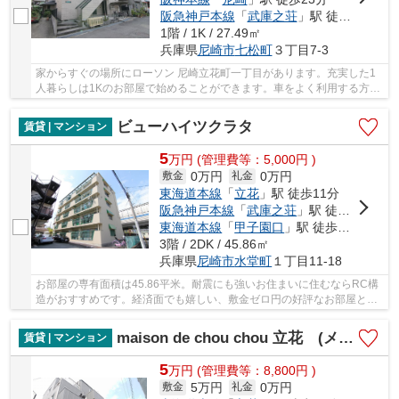
阪急神戸本線
「
武庫之荘
」駅 徒歩23分
1階 / 1K / 27.49㎡
兵庫県
尼崎市
七松町
３丁目7-3
家からすぐの場所にローソン 尼崎立花町一丁目があります。充実した1
人暮らしは1Kのお部屋で始めることができます。車をよく利用する方も
安心、近隣に駐車場があります。初期費用を抑...
ビューハイツクラタ
賃貸 | マンション
5
万
円
(管理費等：5,000円 )
0万円
0万円
敷金
礼金
東海道本線
「
立花
」駅 徒歩11分
阪急神戸本線
「
武庫之荘
」駅 徒歩15分
東海道本線
「
甲子園口
」駅 徒歩30分
3階 / 2DK / 45.86㎡
兵庫県
尼崎市
水堂町
１丁目11-18
お部屋の専有面積は45.86平米。耐震にも強いお住まいに住むならRC構
造がおすすめです。経済面でも嬉しい、敷金ゼロ円の好評なお部屋とな
っております。見た目もキレイで、しっかりとし...
maison de chou chou 立花 (メゾンドシュシュタチバナ)
賃貸 | マンション
5
万
円
(管理費等：8,800円 )
5万円
0万円
敷金
礼金