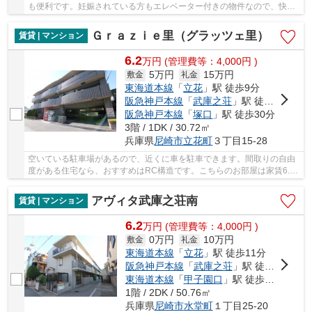
も便利です。妊娠されている方もエレベーター付きの物件なので、快適
に暮らすことができます。CATVは様々な番組を楽...
Ｇｒａｚｉｅ里（グラッツェ里）
賃貸 | マンション
6.2
万
円
(管理費等：4,000円 )
5万円
15万円
敷金
礼金
東海道本線
「
立花
」駅 徒歩9分
阪急神戸本線
「
武庫之荘
」駅 徒歩18分
阪急神戸本線
「
塚口
」駅 徒歩30分
3階 / 1DK / 30.72㎡
兵庫県
尼崎市
立花町
３丁目15-28
空いている駐車場があるので、近くに車を駐車できます。間取りの自由
度がある住宅なら、おすすめはRC構造です。こちらのお部屋は家賃6.2
万円と、経済的にも魅力的です。昼間は照明要ら...
アヴィタ武庫之荘南
賃貸 | マンション
6.2
万
円
(管理費等：4,000円 )
0万円
10万円
敷金
礼金
東海道本線
「
立花
」駅 徒歩11分
阪急神戸本線
「
武庫之荘
」駅 徒歩18分
東海道本線
「
甲子園口
」駅 徒歩30分
1階 / 2DK / 50.76㎡
兵庫県
尼崎市
水堂町
１丁目25-20