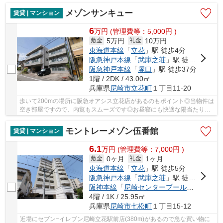
メゾンサンキュー
賃貸 | マンション
6
万
円
(管理費等：5,000円 )
5万円
10万円
敷金
礼金
東海道本線
「
立花
」駅 徒歩4分
阪急神戸本線
「
武庫之荘
」駅 徒歩28分
阪急神戸本線
「
塚口
」駅 徒歩37分
1階 / 2DK / 43.00㎡
兵庫県
尼崎市
立花町
１丁目11-20
歩いて200mの場所に阪急オアシス立花店があるのもポイント◎当物件は
空き部屋ですので、内覧もスムーズです◎お昼寝にも快適な陽当たりが
いい物件になります◎マンションタイプの物件でセ...
モントレーメゾン伍番館
賃貸 | マンション
6.1
万
円
(管理費等：7,000円 )
0ヶ月
1ヶ月
敷金
礼金
東海道本線
「
立花
」駅 徒歩5分
阪急神戸本線
「
武庫之荘
」駅 徒歩30分
阪神本線
「
尼崎センタープール前
」駅 徒歩
4階 / 1K / 25.95㎡
兵庫県
尼崎市
七松町
１丁目15-12
近場にセブン−イレブン尼崎立花駅前店(380m)があるので急な買い物に