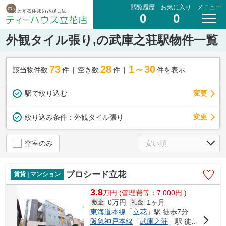
閲覧履歴
お気に入り
メニュー
0
0
外観タイル張り,の武庫之荘駅物件一覧
73
28
1～30
該当物件数
件
空き数
件
件を表示
駅で絞り込む
変更
変更
絞り込み条件：
外観タイル張り
空室のみ
プロシード立花
賃貸 | マンション
3.8
万
円
(管理費等：7,000円 )
0万円
1ヶ月
敷金
礼金
東海道本線
「
立花
」駅 徒歩7分
阪急神戸本線
「
武庫之荘
」駅 徒歩21分