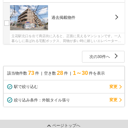
過去掲載物件
立花駅北口を出て商店街に入ると、正面に見えるマンションです。一人
暮らしに喜ばれる宅配ボックス、荷物が多い時に嬉しいエレベーターの
ある鉄筋コンクリート造の賃貸物件です。当社...
次の30件へ
73
28
1～30
該当物件数
件
空き数
件
件を表示
駅で絞り込む
変更
変更
絞り込み条件：
外観タイル張り
ページトップへ