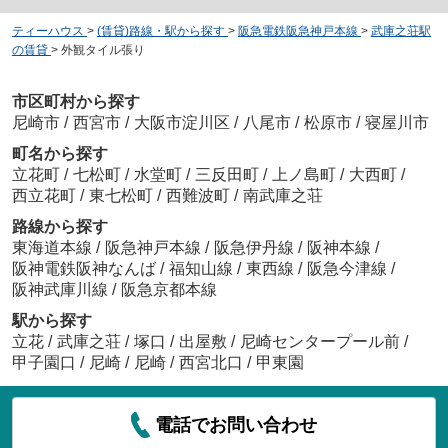
ティーハウス
>
(賃貸)路線・駅から探す
>
阪急電鉄阪急神戸本線
>
武庫之荘駅
の賃貸
>
外観タイル張り
市区町村から探す
尼崎市
/
西宮市
/
大阪市淀川区
/
八尾市
/
松原市
/
寝屋川市
町名から探す
立花町
/
七松町
/
水堂町
/
三反田町
/
上ノ島町
/
大西町
/
西立花町
/
東七松町
/
西難波町
/
南武庫之荘
路線から探す
東海道本線
/
阪急神戸本線
/
阪急伊丹線
/
阪神本線
/
阪神電鉄阪神なんば
/
福知山線
/
東西線
/
阪急今津線
/
阪神武庫川線
/
阪急京都本線
駅から探す
立花
/
武庫之荘
/
塚口
/
出屋敷
/
尼崎センタープール前
/
甲子園口
/
尼崎
/
尼崎
/
西宮北口
/
甲東園
電話でお問い合わせ