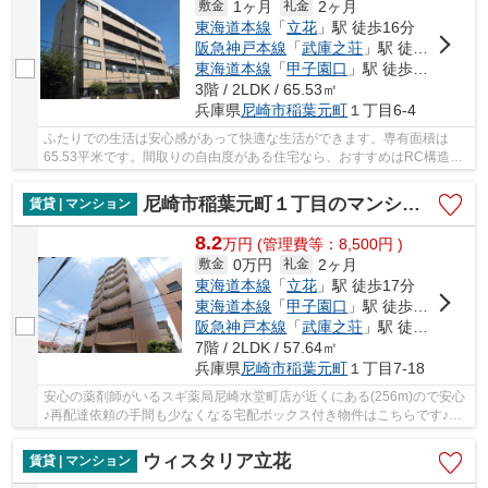
1ヶ月
2ヶ月
敷金
礼金
東海道本線
「
立花
」駅 徒歩16分
阪急神戸本線
「
武庫之荘
」駅 徒歩25分
東海道本線
「
甲子園口
」駅 徒歩26分
3階 / 2LDK / 65.53㎡
兵庫県
尼崎市
稲葉元町
１丁目6-4
ふたりでの生活は安心感があって快適な生活ができます。専有面積は
65.53平米です。間取りの自由度がある住宅なら、おすすめはRC構造で
す。経済面的で、メリットも多い賃貸物件。美しい...
尼崎市稲葉元町１丁目のマンション
賃貸 | マンション
8.2
万
円
(管理費等：8,500円 )
0万円
2ヶ月
敷金
礼金
東海道本線
「
立花
」駅 徒歩17分
東海道本線
「
甲子園口
」駅 徒歩26分
阪急神戸本線
「
武庫之荘
」駅 徒歩25分
7階 / 2LDK / 57.64㎡
兵庫県
尼崎市
稲葉元町
１丁目7-18
安心の薬剤師がいるスギ薬局尼崎水堂町店が近くにある(256m)ので安心
♪再配達依頼の手間も少なくなる宅配ボックス付き物件はこちらです♪ゆ
ったりとしたお部屋の広さ57.64㎡♪2LDKのお家...
ウィスタリア立花
賃貸 | マンション