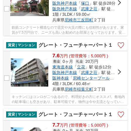
阪急神戸本線
「
塚口
」駅 徒歩28分
阪急神戸本線
「
武庫之荘
」駅 徒歩35分
1階 / 3LDK / 59.00㎡
兵庫県
尼崎市
三反田町
２丁目
鉄筋コンクリート構造なので震災や火災の際にも信頼性があります。家
賃が7.5万円台で、ニーズも高いお勧めのお部屋となっております。安心
と信頼のマンションタイプの物件。フローリン...
グレート・フューチャーパート１
賃貸 | マンション
7.6
万
円
(管理費等：5,000円 )
0ヶ月
20万円
敷金
礼金
東海道本線
「
立花
」駅 徒歩12分
阪急神戸本線
「
武庫之荘
」駅 徒歩24分
阪神本線
「
尼崎センタープール前
」駅 徒歩
4階 / 3LDK / 60.48㎡
兵庫県
尼崎市
稲葉元町
２丁目
キッチンにはコンロが二つあるので、料理好きの方にオススメ!。敷地内
の駐車場にも空きがあり、駐車可能です。物件は今や主流となってい
る、フローリング張りになっています。条件とし...
グレート・フューチャーパート１
賃貸 | マンション
7.7
万
円
(管理費等：5,000円 )
0ヶ月
20万円
敷金
礼金