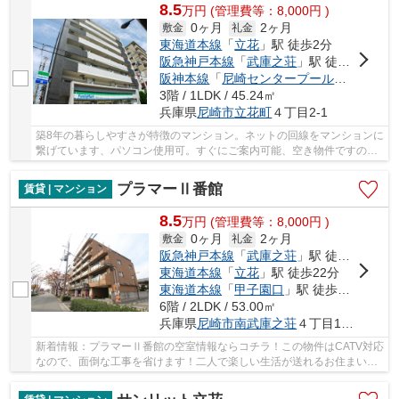
8.5
万
円
(管理費等：8,000円 )
0ヶ月
2ヶ月
敷金
礼金
東海道本線
「
立花
」駅 徒歩2分
阪急神戸本線
「
武庫之荘
」駅 徒歩23分
阪神本線
「
尼崎センタープール前
」駅 徒歩
3階 / 1LDK / 45.24㎡
兵庫県
尼崎市
立花町
４丁目2-1
築8年の暮らしやすさが特徴のマンション。ネットの回線をマンションに
繋げています、パソコン使用可。すぐにご案内可能、空き物件ですので
お気軽に。生活の利便性をアップできるのが宅...
プラマーⅡ番館
賃貸 | マンション
8.5
万
円
(管理費等：8,000円 )
0ヶ月
2ヶ月
敷金
礼金
阪急神戸本線
「
武庫之荘
」駅 徒歩18分
東海道本線
「
立花
」駅 徒歩22分
東海道本線
「
甲子園口
」駅 徒歩22分
6階 / 2LDK / 53.00㎡
兵庫県
尼崎市
南武庫之荘
４丁目19-13
新着情報：プラマーⅡ番館の空室情報ならコチラ！この物件はCATV対応
なので、面倒な工事を省けます！二人で楽しい生活が送れるお住まいで
生活費もおさえられます！新しい生活のご予定な...