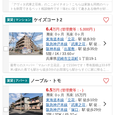
「アヴィタ武庫之荘南」のここがイチオシ！こちらは家族も同然のペッ
トを飼育できるペット相談物件です！味わい深くて趣きある物件が好き
という方はこちらの中古物件はいかがでしょう...
ケイズコート2
賃貸 | マンション
6.4
万
円
(管理費等：5,000円 )
0ヶ月
0ヶ月
敷金
礼金
東海道本線
「
立花
」駅 徒歩3分
阪急神戸本線
「
武庫之荘
」駅 徒歩25分
阪神本線
「
出屋敷
」駅 徒歩35分
5階 / 1K / 33.60㎡
兵庫県
尼崎市
立花町
１丁目19-1
最寄りのスーパー「マルハチ立花店」まで210mです！専有面積は33.6平
米♪疲れた夜でも駅から徒歩3分のお部屋なら駅からすぐに家に帰ること
ができます♪物件を借りる際はランニングコスト...
ノーブル・トモ
賃貸 | アパート
6.5
万
円
(管理費等：- )
0ヶ月
15万円
敷金
礼金
東海道本線
「
立花
」駅 徒歩10分
阪急神戸本線
「
武庫之荘
」駅 徒歩15分
阪急神戸本線
「
塚口
」駅 徒歩29分
2階 / 2DK / 45.37㎡