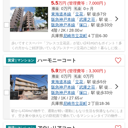
5.5
万
円
(管理費等：7,000円 )
0万円
0ヶ月
敷金
礼金
東海道本線
「
立花
」駅 徒歩7分
阪急神戸本線
「
武庫之荘
」駅 徒歩15分
阪急神戸本線
「
塚口
」駅 徒歩33分
4階 / 2K / 28.00㎡
兵庫県
尼崎市
立花町
４丁目6-30
歩いてすぐスーパー「フレスコ立花店」が近い(241m)のもポイント！多
くの方からご好評頂いているプレステージ立花のご紹介！暮らしに役立
つパソコンをラクラク快適に、光ファイバー導...
ハーモニーコート
賃貸 | マンション
5.9
万
円
(管理費等：3,300円 )
0万円
0万円
敷金
礼金
東海道本線
「
立花
」駅 徒歩5分
阪急神戸本線
「
武庫之荘
」駅 徒歩24分
阪急神戸本線
「
塚口
」駅 徒歩33分
2階 / 1K / 27.65㎡
兵庫県
尼崎市
立花町
２丁目18-36
駅から434mの物件で、通勤が軽い運動にもなり生活を快適なものにしま
す。空き巣や放火などの防犯面で優れているマンションタイプの物件で
す。ダニなども気にならないフローリングの快...