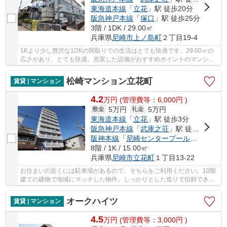
東海道本線
「
立花
」駅 徒歩20分
阪急神戸本線
「
塚口
」駅 徒歩25分
3階 / 1DK / 29.00㎡
兵庫県
尼崎市
上ノ島町
２丁目19-4
1Kより少し贅沢な1DKの間取りでの生活はとても快適です。29.00㎡の
広さがあり、とても快適。充実した設備がおすすめポイントのマンショ
ンタイプの物件。高ニーズである、陽当りの良い...
松崎マンション立花町
賃貸 | マンション
4.2
万
円
(管理費等：6,000円 )
5万円
5万円
敷金
礼金
東海道本線
「
立花
」駅 徒歩3分
阪急神戸本線
「
武庫之荘
」駅 徒歩25分
阪神本線
「
尼崎センタープール前
」駅 徒歩
8階 / 1K / 15.00㎡
兵庫県
尼崎市
立花町
１丁目13-22
お住まいの近くには駐車場があるので、そちらをご利用ください。10階
建ての建物で地域にマッチした物件。しっかりとした造りで信頼できる
中古物件。安心と信頼のマンションタイプの物...
オークハイツ
賃貸 | マンション
4.5
万
円
(管理費等：3,000円 )