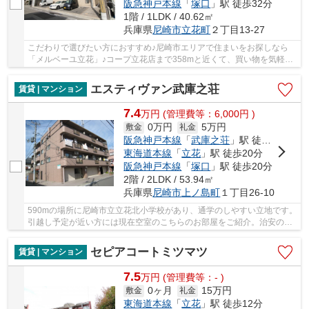
阪急神戸本線
「
塚口
」駅 徒歩32分
1階 / 1LDK / 40.62㎡
兵庫県
尼崎市
立花町
２丁目13-27
こだわりで選びたい方におすすめ♪尼崎市エリアで住まいをお探しなら
「メルベーユ立花」♪コープ立花店まで358mと近くて、買い物を気軽に
済ませたい主婦の方に嬉しい立地です♪東海道・山...
エスティヴァン武庫之荘
賃貸 | マンション
7.4
万
円
(管理費等：6,000円 )
0万円
5万円
敷金
礼金
阪急神戸本線
「
武庫之荘
」駅 徒歩13分
東海道本線
「
立花
」駅 徒歩20分
阪急神戸本線
「
塚口
」駅 徒歩20分
2階 / 2LDK / 53.94㎡
兵庫県
尼崎市
上ノ島町
１丁目26-10
590mの場所に尼崎市立立花北小学校があり、通学のしやすい立地です。
引越し予定が近い方には現在空室のこちらのお部屋をご紹介。治安の良
い閑静な住宅地にあり、落ち着いた雰囲気です...
セピアコートミツマツ
賃貸 | マンション
7.5
万
円
(管理費等：- )
0ヶ月
15万円
敷金
礼金
東海道本線
「
立花
」駅 徒歩12分