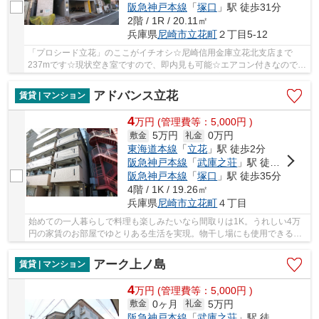
阪急神戸本線
「
塚口
」駅 徒歩31分
2階 / 1R / 20.11㎡
兵庫県
尼崎市
立花町
２丁目5-12
「プロシード立花」のここがイチオシ☆尼崎信用金庫立花北支店まで
237mです☆現状空き室ですので、即内見も可能☆エアコン付きなので、
室内の温度調整が簡単です☆尼崎市は住環境が充実し...
アドバンス立花
賃貸 | マンション
4
万
円
(管理費等：5,000円 )
5万円
0万円
敷金
礼金
東海道本線
「
立花
」駅 徒歩2分
阪急神戸本線
「
武庫之荘
」駅 徒歩20分
阪急神戸本線
「
塚口
」駅 徒歩35分
4階 / 1K / 19.26㎡
兵庫県
尼崎市
立花町
４丁目
始めての一人暮らしで料理も楽しみたいなら間取りは1K。うれしい4万
円の家賃のお部屋でゆとりある生活を実現。物干し場にも使用できるバ
ルコニーが嬉しいマンションとなっています。ハ...
アーク上ノ島
賃貸 | マンション
4
万
円
(管理費等：5,000円 )
0ヶ月
5万円
敷金
礼金
阪急神戸本線
「
武庫之荘
」駅 徒歩15分