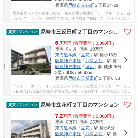
兵庫県
尼崎市
立花町
３丁目14-28
尼崎市エリアでの住まいなら、住み心地も快適な「ノーブル・トモ」は
いかがでしょうか。尼崎市立立花北小学校まで842mで、お子さんのいる
ファミリーにもおすすめ。尼崎市に特化した当...
尼崎市三反田町２丁目のマンション
賃貸 | マンション
6.7
万
円
(管理費等：3,000円 )
0ヶ月
10万円
敷金
礼金
東海道本線
「
立花
」駅 徒歩16分
阪急神戸本線
「
武庫之荘
」駅 徒歩33分
阪急神戸本線
「
塚口
」駅 徒歩25分
3階 / 3DK / 56.92㎡
兵庫県
尼崎市
三反田町
２丁目6-33
「シャトーエトワール」のここがイチオシ！近場にファミリーマート三
反田町店(432m)があるので急な買い物にも便利です！是非あなたにもご
覧いただきたい魅力的な賃貸物件！尼崎市は住...
尼崎市立花町２丁目のマンション
賃貸 | マンション
7.2
万
円
(管理費等：5,000円 )
0万円
25万円
敷金
礼金
東海道本線
「
立花
」駅 徒歩8分
阪急神戸本線
「
武庫之荘
」駅 徒歩23分