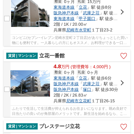
0ヶ月
15万円
敷金
礼金
東海道本線
「
立花
」駅 徒歩8分
阪急神戸本線
「
武庫之荘
」駅 徒歩19分
東海道本線
「
甲子園口
」駅 徒歩31分
2階 / 1K / 20.00㎡
兵庫県
尼崎市
水堂町
１丁目23-2
コンビニ(セブン−イレブン尼崎水堂町２丁目店)がありちょっとした買い
物にも便利です。一人暮らしの方にもオススメ、お料理ができる一口コ
ンロ付き。お部屋にキッチンのスペースがあれ...
立花一番館
賃貸 | マンション
4.8
万
円
(管理費等：4,000円 )
0ヶ月
0ヶ月
敷金
礼金
東海道本線
「
立花
」駅 徒歩6分
阪急神戸本線
「
武庫之荘
」駅 徒歩28分
阪急神戸本線
「
塚口
」駅 徒歩30分
2階 / 2K / 26.83㎡
兵庫県
尼崎市
立花町
１丁目26-15
ふたりで生活して生活費が抑えられるお住まいになります。眺め良好で
日当たりの良いのが角部屋のメリットです。新生活を始めるなら、この
家賃4.8万円の物件がお勧め。快適なTV視聴環境...
プレステージ立花
賃貸 | マンション