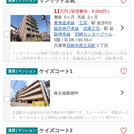
サンリット立花
賃貸 | マンション
11
万
円
(管理費等：8,000円 )
0ヶ月
2ヶ月
敷金
礼金
東海道本線
「
立花
」駅 徒歩5分
阪急神戸本線
「
武庫之荘
」駅 徒歩29分
阪神本線
「
尼崎センタープール前
」駅 徒歩
5階 / 3LDK / 65.55㎡
兵庫県
尼崎市
西立花町
２丁目
インターネットが無料で利用できます。即入居でお部屋に住みたい方は
こちら現在空き室となっております。駐輪場もあるので、自転車の置き
場を探す必要もありません。毎日のお洗濯も楽...
ケイズコート1
賃貸 | マンション
過去掲載物件
立花駅から徒歩4分の全戸南向きの物件です。エレベーター、宅配ボック
ス、モニターホンなど便利な設備のある鉄筋コンクリート造のマンショ
ンです。当社の管理物件のため、お気軽にお問...
ケイズコート2
賃貸 | マンション