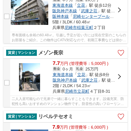
東海道本線
「
立花
」駅 徒歩12分
阪急神戸本線
「
武庫之荘
」駅 徒歩24分
阪神本線
「
尼崎センタープール前
」駅 徒歩
5階 / 3LDK / 60.48㎡
兵庫県
尼崎市
稲葉元町
２丁目
専有面積も余裕の60.48㎡。引越し予定が近い方には現在空室のこちらの
お部屋をご紹介。この物件はCATV対応なので、初期工事費などは掛かり
ません。陽が当たる物件は湿気も少なく健康な...
メゾン長宗
賃貸 | マンション
7.7
万
円
(管理費等：5,000円 )
0ヶ月
25万円
敷金
礼金
東海道本線
「
立花
」駅 徒歩8分
阪急神戸本線
「
武庫之荘
」駅 徒歩18分
2階 / 2LDK / 54.23㎡
兵庫県
尼崎市
立花町
４丁目8-31
二人入居可能なので兄弟で一緒に暮らすこともできます。設備充実、防
犯性も高いおすすめのマンション物件です。防音性の高いフローリング
のマンションは、室内環境も良好です。加入後...
リベルテセオミ
賃貸 | マンション
7.9
万
円
(管理費等：6,000円 )