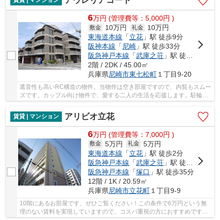
アウレリアコート
賃貸 | マンション
6
万
円
(管理費等：5,000円 )
10万円
10万円
敷金
礼金
東海道本線
「
立花
」駅 徒歩9分
阪神本線
「
尼崎
」駅 徒歩33分
阪急神戸本線
「
武庫之荘
」駅 徒歩34分
2階 / 2DK / 45.00㎡
兵庫県
尼崎市
東七松町
１丁目9-20
遮音性も高いRC構造の物件。当物件は空き部屋ですので、内覧もスムー
ズです。カップル向け物件で、愛する二人の生活を応援します。駐輪場
がついているので、自慢の自転車の管理も心配...
アリビオ立花
賃貸 | マンション
6
万
円
(管理費等：7,000円 )
5万円
5万円
敷金
礼金
東海道本線
「
立花
」駅 徒歩2分
阪急神戸本線
「
武庫之荘
」駅 徒歩26分
阪急神戸本線
「
塚口
」駅 徒歩35分
12階 / 1K / 20.59㎡
兵庫県
尼崎市
立花町
１丁目9-9
10階にあるお部屋です、ぜひご覧ください！この条件で6万円という無
理のない賃料を実現していますので、コスパ重視の方におすすめです！
掃除に手間のかからないIHキッチンはいかがです...