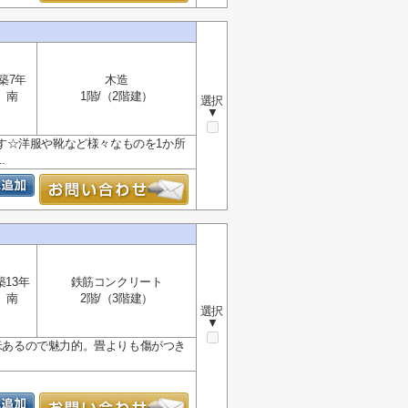
築7年
木造
南
1階/（2階建）
選択
▼
す☆洋服や靴など様々なものを1か所
.
築13年
鉄筋コンクリート
南
2階/（3階建）
選択
▼
平米あるので魅力的。畳よりも傷がつき