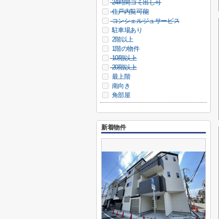
24時間ゴミ出し可
住戸内覧可能
コンシェルジュサービス
駐車場あり
2階以上
1階の物件
10階以上
20階以上
最上階
南向き
角部屋
新着物件