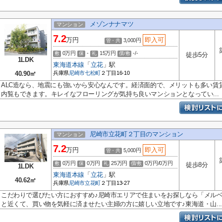
メゾンナナマツ
マンション
7.2
万円
即入可
3,000円
管・共
0万円
-
15万円
-/-
敷
保
礼
償/敷
徒歩5分
1LDK
東海道本線
「
立花
」駅
40.90㎡
兵庫県
尼崎市
七松町
２丁目16-10
ALC造なら、地震にも強いから安心なんです。経済面的で、メリットも多い賃
内覧もできます。キレイなフローリングが気持ち良いマンションとなってい...
尼崎市立花町２丁目のマンション
マンション
7.2
万円
即入可
5,000円
管・共
0万円
0万円
25万円
0万円/0万円
敷
保
礼
償/敷
徒歩8分
1LDK
東海道本線
「
立花
」駅
40.62㎡
兵庫県
尼崎市
立花町
２丁目13-27
こだわりで選びたい方におすすめ♪尼崎市エリアで住まいをお探しなら「メルベー
と近くて、買い物を気軽に済ませたい主婦の方に嬉しい立地です♪東海道・山...