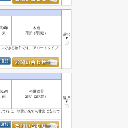
築4年
木造
東
2階/（3階建）
選択
▼
セスできる物件です。アパートタイプ
築19年
軽量鉄骨
南
2階/（2階建）
選択
▼
してれば、地震が来ても非常に安心で