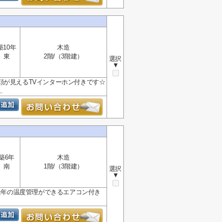
築10年
木造
東
2階/（3階建）
選択
▼
顔が見えるTVインターホン付きです☆
.
築6年
木造
南
1階/（3階建）
選択
▼
で通年の温度管理ができるエアコン付き