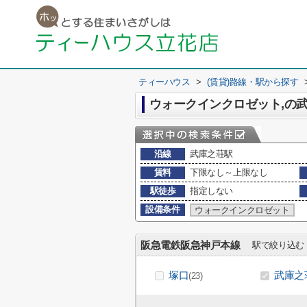
ティーハウス
>
(賃貸)路線・駅から探す
ウォークインクロゼット,の
沿線
武庫之荘駅
賃料
下限なし～上限なし
駅徒歩
指定しない
設備条件
ウォークインクロゼット
阪急電鉄阪急神戸本線
駅で絞り込む
塚口
武庫之
(23)