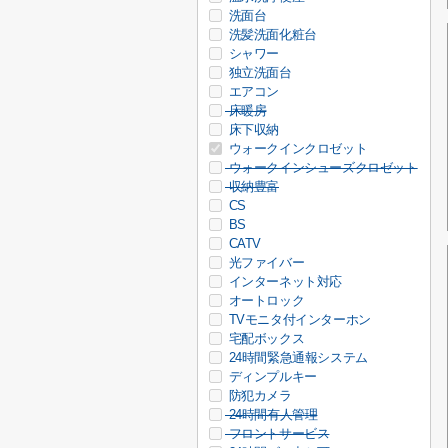
洗面台
洗髪洗面化粧台
シャワー
独立洗面台
エアコン
床暖房
床下収納
ウォークインクロゼット
ウォークインシューズクロゼット
収納豊富
CS
BS
CATV
光ファイバー
インターネット対応
オートロック
TVモニタ付インターホン
宅配ボックス
24時間緊急通報システム
ディンプルキー
防犯カメラ
24時間有人管理
フロントサービス