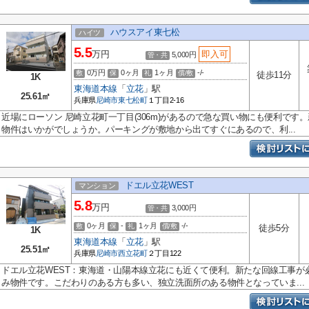
ハウスアイ東七松
ハイツ
5.5
万円
即入可
5,000円
管・共
0万円
0ヶ月
1ヶ月
-/-
敷
保
礼
償/敷
徒歩11分
1K
東海道本線
「
立花
」駅
25.61㎡
兵庫県
尼崎市
東七松町
１丁目2-16
近場にローソン 尼崎立花町一丁目(306m)があるので急な買い物にも便利で
物件はいかがでしょうか。パーキングが敷地から出てすぐにあるので、利...
ドエル立花WEST
マンション
5.8
万円
3,000円
管・共
0ヶ月
-
1ヶ月
-/-
敷
保
礼
償/敷
徒歩5分
1K
東海道本線
「
立花
」駅
25.51㎡
兵庫県
尼崎市
西立花町
２丁目122
ドエル立花WEST：東海道・山陽本線立花にも近くて便利。新たな回線工事が
み物件です。こだわりのある方も多い、独立洗面所のある物件となっていま...