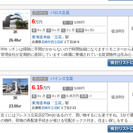
パロス立花
アパート
6
万円
3,000円
管・共
0ヶ月
0ヶ月
2ヶ月
0ヶ月/-
敷
保
礼
償/敷
徒歩8分
1K
東海道本線
「
立花
」駅
26.48㎡
兵庫県
尼崎市
西立花町
２丁目16-6
IHキッチンは掃除に手間がかからないので時間短縮になります☆モニターから
管理会社が定期的に巡回しています☆綺麗に整備されている賃貸物件は住み心..
パインズ立花
アパート
6.15
万円
3,000円
管・共
0ヶ月
0ヶ月
6.35万円
-/-
敷
保
礼
償/敷
徒歩8分
1K
東海道本線
「
立花
」駅
23.00㎡
兵庫県
尼崎市
立花町
３丁目2-23
近くにはフレスコ立花店(273m)があるので、買い物するにも楽ですね。1台
の物件。荷物の再配達手続きが省ける宅配ボックス付き。住まい探しをする...