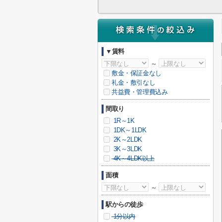
▼賃料
～
敷金・保証金なし
礼金・敷引なし
共益費・管理費込み
間取り
1R～1K
1DK～1LDK
2K～2LDK
3K～3LDK
4K～4LDK以上
面積
～
駅からの徒歩
1分以内