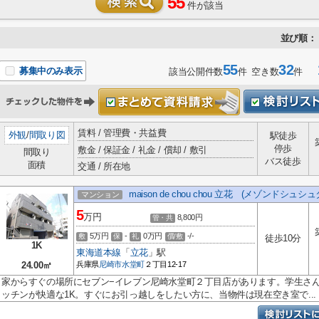
55
件が該当
並び順：
55
32
1
募集中のみ表示
該当公開件数
件 空き数
件
賃料 / 管理費・共益費
外観
/
間取り図
駅徒歩
停歩
敷金 / 保証金 / 礼金 / 償却 / 敷引
間取り
バス徒歩
面積
交通 / 所在地
maison de chou chou 立花 (メゾンドシュシ
マンション
5
万円
8,800円
管・共
5万円
-
0万円
-/-
敷
保
礼
償/敷
徒歩10分
1K
東海道本線
「
立花
」駅
24.00㎡
兵庫県
尼崎市
水堂町
２丁目12-17
家からすぐの場所にセブン−イレブン尼崎水堂町２丁目店があります。学生さ
ッチンが快適な1K。すぐにお引っ越しをしたい方に、当物件は現在空き室で...