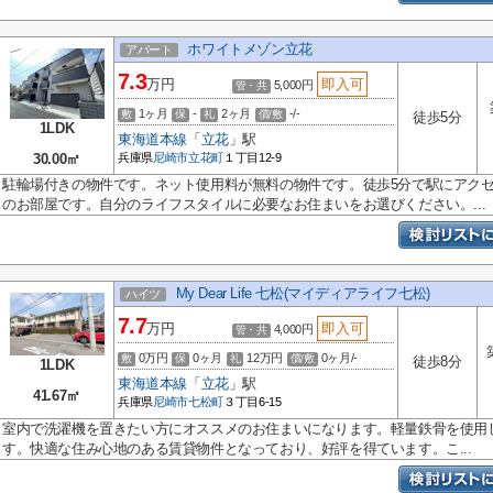
ホワイトメゾン立花
アパート
7.3
万円
即入可
5,000円
管・共
1ヶ月
-
2ヶ月
-/-
敷
保
礼
償/敷
徒歩5分
1LDK
東海道本線
「
立花
」駅
30.00㎡
兵庫県
尼崎市
立花町
１丁目12-9
駐輪場付きの物件です。ネット使用料が無料の物件です。徒歩5分で駅にアク
のお部屋です。自分のライフスタイルに必要なお住まいをお選びください。...
My Dear Life 七松(マイディアライフ七松)
ハイツ
7.7
万円
即入可
4,000円
管・共
0万円
0ヶ月
12万円
0ヶ月/-
敷
保
礼
償/敷
徒歩8分
1LDK
東海道本線
「
立花
」駅
41.67㎡
兵庫県
尼崎市
七松町
３丁目6-15
室内で洗濯機を置きたい方にオススメのお住まいになります。軽量鉄骨を使用
す。快適な住み心地のある賃貸物件となっており、好評を得ています。こ...