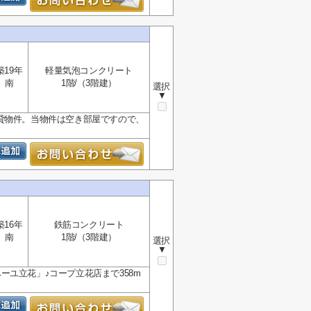
築19年
軽量気泡コンクリート
南
1階/（3階建）
選択
▼
貸物件。当物件は空き部屋ですので、
築16年
鉄筋コンクリート
南
1階/（3階建）
選択
▼
ユ立花」♪コープ立花店まで358m