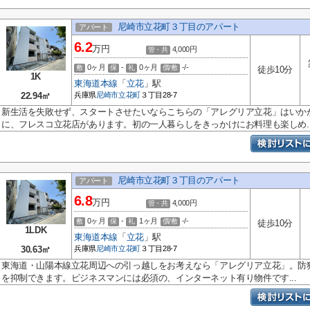
尼崎市立花町３丁目のアパート
アパート
6.2
万円
4,000円
管・共
0ヶ月
-
0ヶ月
-/-
敷
保
礼
償/敷
徒歩10分
1K
東海道本線
「
立花
」駅
22.94㎡
兵庫県
尼崎市
立花町
３丁目28-7
新生活を失敗せず、スタートさせたいならこちらの「アレグリア立花」はいかが
に、フレスコ立花店があります。初の一人暮らしをきっかけにお料理も楽しめ..
尼崎市立花町３丁目のアパート
アパート
6.8
万円
4,000円
管・共
0ヶ月
-
1ヶ月
-/-
敷
保
礼
償/敷
徒歩10分
1LDK
東海道本線
「
立花
」駅
30.63㎡
兵庫県
尼崎市
立花町
３丁目28-7
東海道・山陽本線立花周辺への引っ越しをお考えなら「アレグリア立花」。防
を抑制できます。ビジネスマンには必須の、インターネット有り物件です...