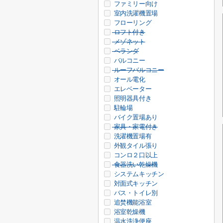
ファミリー向け
室内洗濯機置場
フローリング
ロフト付き
メゾネット
ベランダ
バルコニー
ルーフバルコニー
オール電化
エレベーター
照明器具付き
駐輪場
バイク置場あり
家具・家電付き
洗濯機置場有
外観タイル張り
コンロ２口以上
食器洗い乾燥機
システムキッチン
対面式キッチン
バス・トイレ別
追焚機能浴室
浴室乾燥機
温水洗浄便座