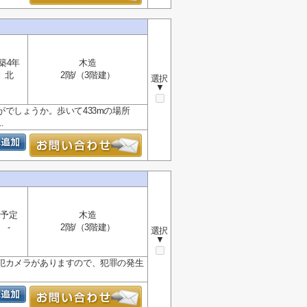
築4年
木造
北
2階/（3階建）
選択
▼
でしょうか。歩いて433mの場所
.
予定
木造
-
2階/（3階建）
選択
▼
犯カメラがありますので、犯罪の発生