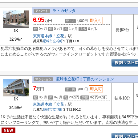
ラ・カゼッタ
アパート
6.95
万円
即入可
4,000円
管・共
0ヶ月
0ヶ月
1ヶ月
0ヶ月/-
敷
保
礼
償/敷
徒歩3分
1K
東海道本線
「
立花
」駅
32.94㎡
兵庫県
尼崎市
立花町
１丁目11-8
犯罪抑制効果のある防犯カメラがあるので、日々の暮らしを安心させてくれま
にまとめることができるのがウォークインクローゼットです☆管理会社がバッ..
尼崎市立花町３丁目のマンション
マンション
7
万円
即入可
3,000円
管・共
0ヶ月
0ヶ月
20万円
0万円/0万円
敷
保
礼
償/敷
徒歩10分
1K
東海道本線
「
立花
」駅
34.59㎡
兵庫県
尼崎市
立花町
３丁目16-12
1Kでの生活は不便なく快適な生活がおくれると思います。専有面積も34.59
にくいフローリングで、扱いやすく好評いただいています。皆様の快適な生...