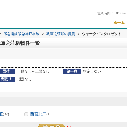
営業時間：
10:00～
>
阪急電鉄阪急神戸本線
>
武庫之荘駅の賃貸
>
ウォークインクロゼット
武庫之荘駅物件一覧
面積
下限なし～上限なし
築年数
指定しない
間取り
指定なし
荘
西宮北口
(32)
(1)