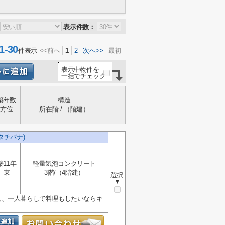
表示件数：
-30
件表示
<<前へ
1
2
次へ>>
最初
表示中物件を
一括でチェック
築年数
構造
方位
所在階 / （階建）
ュタチバナ)
築11年
軽量気泡コンクリート
東
3階/（4階建）
選択
▼
ん、一人暮らしで料理もしたいならキ