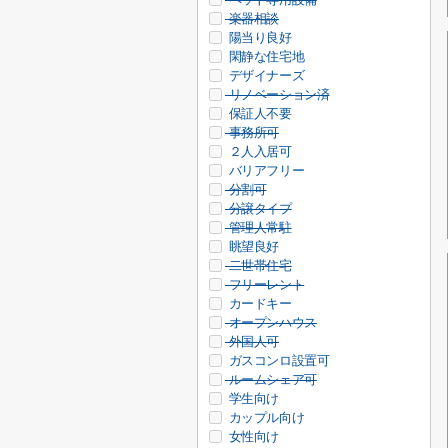
楽器相談
陽当り良好
閑静な住宅地
デザイナーズ
リノベーション済
保証人不要
事務所可
２人入居可
バリアフリー
分割可
分譲タイプ
管理人常駐
眺望良好
二世帯住宅
フリーレント
カードキー
オープンハウス
外国人可
ガスコンロ設置可
ルームシェア可
学生向け
カップル向け
女性向け