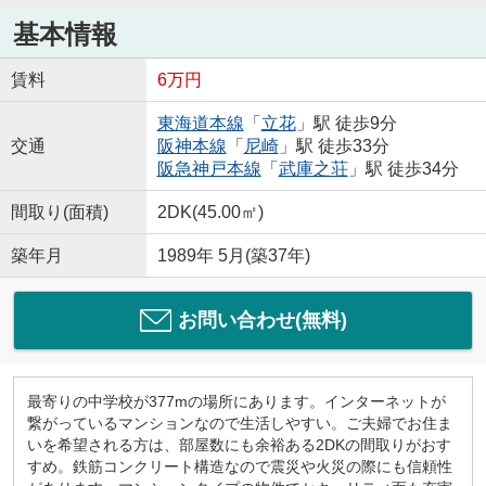
基本情報
賃料
6万円
東海道本線
「
立花
」駅 徒歩9分
交通
阪神本線
「
尼崎
」駅 徒歩33分
阪急神戸本線
「
武庫之荘
」駅 徒歩34分
間取り(面積)
2DK(45.00㎡)
築年月
1989年 5月(築37年)
お問い合わせ(無料)
最寄りの中学校が377mの場所にあります。インターネットが
繋がっているマンションなので生活しやすい。ご夫婦でお住ま
いを希望される方は、部屋数にも余裕ある2DKの間取りがおす
すめ。鉄筋コンクリート構造なので震災や火災の際にも信頼性