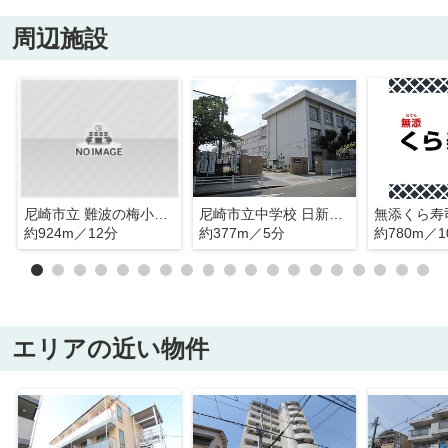
周辺施設
尼崎市立 難波の梅小学校
尼崎市立中学校 日新中学校
無添くら寿
約924m／12分
約377m／5分
約780m／1
エリアの近い物件