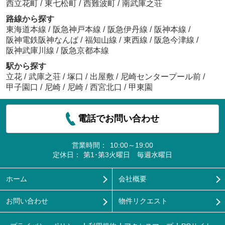
西立花町
/
東七松町
/
西難波町
/
南武庫之荘
路線から探す
東海道本線
/
阪急神戸本線
/
阪急伊丹線
/
阪神本線
/
阪神電鉄阪神なんば
/
福知山線
/
東西線
/
阪急今津線
/
阪神武庫川線
/
阪急京都本線
駅から探す
立花
/
武庫之荘
/
塚口
/
出屋敷
/
尼崎センタープール前
/
甲子園口
/
尼崎
/
尼崎
/
西宮北口
/
甲東園
電話でお問い合わせ
営業時間：
10:00～19:00
定休日：
第1･第3火曜日 毎週水曜日
ホーム
会社概要
お問い合わせ
物件リクエスト