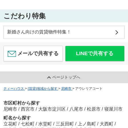
こだわり特集
新婚さん向けの賃貸物件特集！
メールで共有する
LINEで共有する
ページトップへ
ティーハウス
>
(賃貸)地域から探す
>
尼崎市
>
アウレリアコート
市区町村から探す
尼崎市
/
西宮市
/
大阪市淀川区
/
八尾市
/
松原市
/
寝屋川市
町名から探す
立花町
/
七松町
/
水堂町
/
三反田町
/
上ノ島町
/
大西町
/