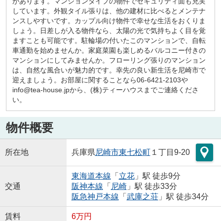
があります。マンションタイプの物件でセキュリティ面も充実
しています。外観タイル張りは、他の建材に比べるとメンテナ
ンスしやすいです。カップル向け物件で幸せな生活をおくりま
しょう。日差しが入る物件なら、太陽の光で気持ちよく目を覚
ますことも可能です。駐輪場の付いたこのマンションで、自転
車通勤を始めませんか。家庭菜園も楽しめるバルコニー付きの
マンションにしてみませんか。フローリング張りのマンション
は、自然な風合いが魅力的です。幸先の良い新生活を尼崎市で
迎えましょう。お部屋に関することなら06-6421-2103や
info@tea-house.jpから、(株)ティーハウスまでご連絡くださ
い。
物件概要
所在地
兵庫県
尼崎市
東七松町
１丁目9-20
東海道本線
「
立花
」駅 徒歩9分
交通
阪神本線
「
尼崎
」駅 徒歩33分
阪急神戸本線
「
武庫之荘
」駅 徒歩34分
賃料
6万円