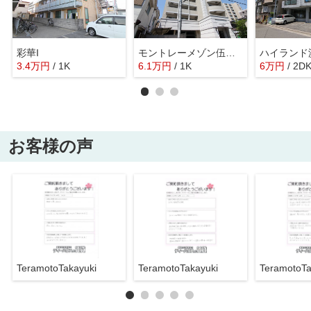
彩華I
モントレーメゾン伍番館
ハイランド
3.4
万
円
/ 1K
6.1
万
円
/ 1K
6
万
円
/ 2D
お客様の声
TeramotoTakayuki
TeramotoTakayuki
TeramotoTa