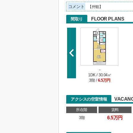
コメント
【外観】
FLOOR PLANS
間取り
-
1DK / 30.04㎡
3階 /
6.5万円
VACANC
アクシスの空室情報
所在階
賃料
6.5万円
3階