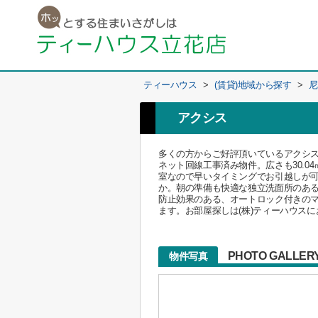
ティーハウス
>
(賃貸)地域から探す
>
尼
アクシス
多くの方からご好評頂いているアクシ
ネット回線工事済み物件。広さも30.
室なので早いタイミングでお引越しが
か。朝の準備も快適な独立洗面所のあ
防止効果のある、オートロック付きの
ます。お部屋探しは(株)ティーハウスにお任せく
PHOTO GALLER
物件写真