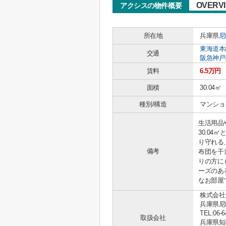
OVERV
アクシスの物件概要
所在地
兵庫県
尼
東海道本
交通
阪急神戸
賃料
6.5万円
面積
30.04㎡
種別/構造
マンショ
生活用品
30.0
り守れる
備考
布団を干
りの方に
ーズのあ
なお部屋で
株式会社
兵庫県尼
TEL:06-6
取扱会社
兵庫県知事 