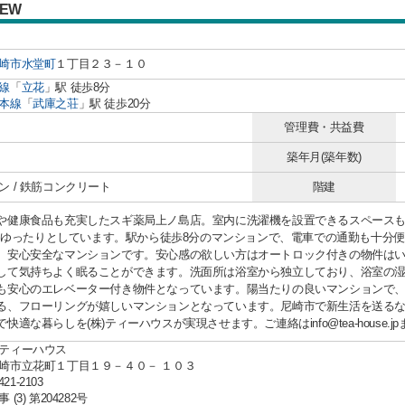
IEW
崎市
水堂町
１丁目２３－１０
線
「
立花
」駅 徒歩8分
本線
「
武庫之荘
」駅 徒歩20分
管理費・共益費
築年月(築年数)
ン / 鉄筋コンクリート
階建
や健康食品も充実したスギ薬局上ノ島店。室内に洗濯機を設置できるスペース
4㎡とゆったりとしています。駅から徒歩8分のマンションで、電車での通勤も十分
、安心安全なマンションです。安心感の欲しい方はオートロック付きの物件は
して気持ちよく眠ることができます。洗面所は浴室から独立しており、浴室の
も安心のエレベーター付き物件となっています。陽当たりの良いマンションで
る、フローリングが嬉しいマンションとなっています。尼崎市で新生活を送る
快適な暮らしを(株)ティーハウスが実現させます。ご連絡はinfo@tea-house.j
ティーハウス
崎市立花町１丁目１９－４０－ １０３
421-2103
(3) 第204282号