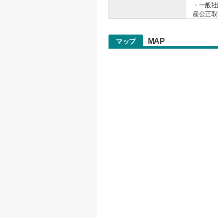
・一般社
産公正取
MAP
マップ