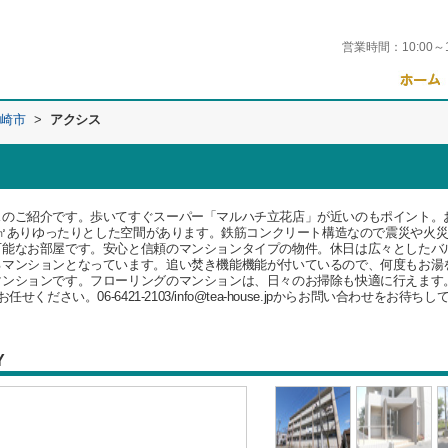
営業時間：
10:00～
崎市
>
アクシス
スのご紹介です。歩いてすぐスーパー「マルハチ立花店」が近いのもポイント。
04㎡ありゆったりとした空間があります。鉄筋コンクリート構造なので震災や火
可能なお部屋です。安心と信頼のマンションタイプの物件。休日は広々としたバ
るマンションとなっています。追い焚き機能機能が付いているので、何度もお湯
マンションです。フローリングのマンションは、日々のお掃除も快適に行えます
ださい。06-6421-2103/info@tea-house.jpからお問い合わせをお待ち
Y