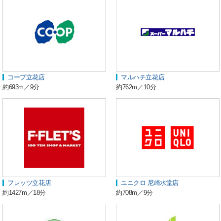
コープ立花店
マルハチ立花店
約693m／9分
約762m／10分
フレッツ立花店
ユニクロ 尼崎水堂店
約1427m／18分
約708m／9分