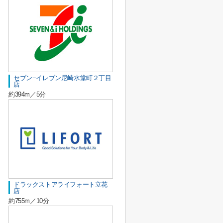
セブン−イレブン尼崎水堂町２丁目
店
約394m／5分
ドラックストアライフォート立花
店
約755m／10分