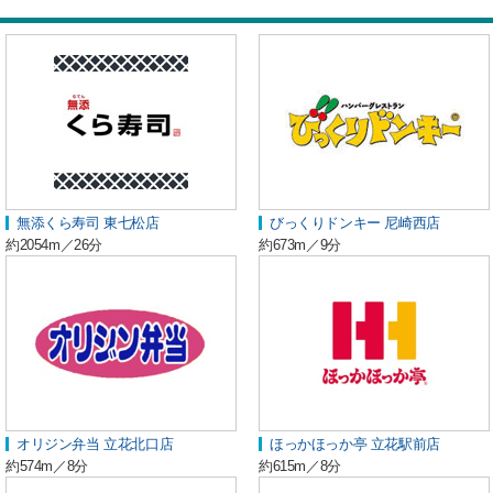
無添くら寿司 東七松店
びっくりドンキー 尼崎西店
約2054m／26分
約673m／9分
オリジン弁当 立花北口店
ほっかほっか亭 立花駅前店
約574m／8分
約615m／8分