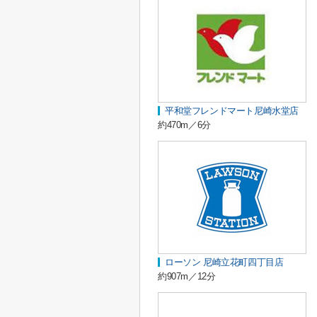
平和堂フレンドマート尼崎水堂店
約470m／6分
ローソン 尼崎立花町四丁目店
約907m／12分