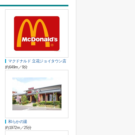
マクドナルド 立花ジョイタウン店
約649m／9分
和らかの湯
約1972m／25分