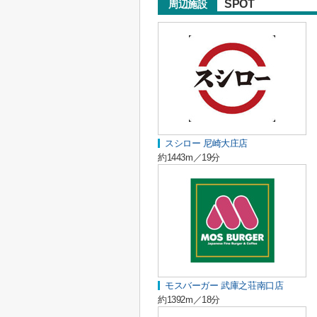
SPOT
周辺施設
スシロー 尼崎大庄店
約1443m／19分
モスバーガー 武庫之荘南口店
約1392m／18分