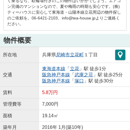
く乗るなら、駐輪場付きのこの物件はいかがでしょう。エアコ
ン完備のマンションなので、夏や梅雨の時期も安心です。(株)
ティーハウスに安心して東海道・山陽本線立花周辺の物件探し
のご依頼を。06-6421-2103、info@tea-house.jpよりご連絡く
ださい。
物件概要
所在地
兵庫県
尼崎市
立花町
１丁目
東海道本線
「
立花
」駅 徒歩1分
交通
阪急神戸本線
「
武庫之荘
」駅 徒歩25分
阪急神戸本線
「
塚口
」駅 徒歩30分
賃料
5.8万円
管理費等
7,000円
面積
19.14㎡
築年月
2016年 1月(築10年)