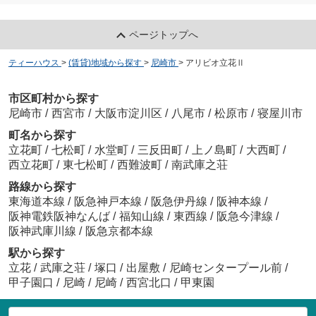
ページトップへ
ティーハウス
>
(賃貸)地域から探す
>
尼崎市
>
アリビオ立花Ⅱ
市区町村から探す
尼崎市
/
西宮市
/
大阪市淀川区
/
八尾市
/
松原市
/
寝屋川市
町名から探す
立花町
/
七松町
/
水堂町
/
三反田町
/
上ノ島町
/
大西町
/
西立花町
/
東七松町
/
西難波町
/
南武庫之荘
路線から探す
東海道本線
/
阪急神戸本線
/
阪急伊丹線
/
阪神本線
/
阪神電鉄阪神なんば
/
福知山線
/
東西線
/
阪急今津線
/
阪神武庫川線
/
阪急京都本線
駅から探す
立花
/
武庫之荘
/
塚口
/
出屋敷
/
尼崎センタープール前
/
甲子園口
/
尼崎
/
尼崎
/
西宮北口
/
甲東園