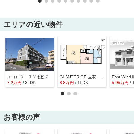
エリアの近い物件
エコロＣＩＴＹ七松２
GLANTERIOR 立花 (グランテリア タチバナ)
7.2
万
円
/ 3LDK
6.8
万
円
/ 1LDK
5.95
万
円
/
お客様の声