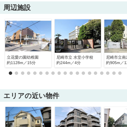
周辺施設
立花愛の園幼稚園
尼崎市立 水堂小学校
約1128m／15分
約244m／4分
約905m／1
エリアの近い物件