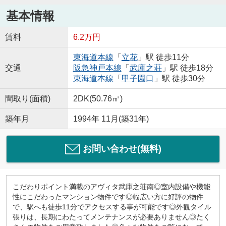
基本情報
賃料
6.2万円
東海道本線
「
立花
」駅 徒歩11分
交通
阪急神戸本線
「
武庫之荘
」駅 徒歩18分
東海道本線
「
甲子園口
」駅 徒歩30分
間取り(面積)
2DK(50.76㎡)
築年月
1994年 11月(築31年)
お問い合わせ(無料)
こだわりポイント満載のアヴィタ武庫之荘南◎室内設備や機能
性にこだわったマンション物件です◎幅広い方に好評の物件
で、駅へも徒歩11分でアクセスする事が可能です◎外観タイル
張りは、長期にわたってメンテナンスが必要ありません◎たく