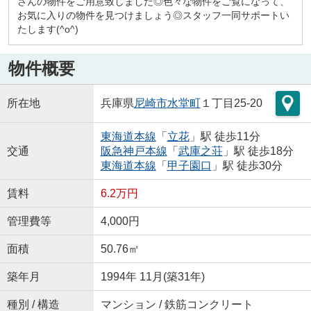
さんの物件をご用意致しました◎色々な物件をご覧になって、
お気に入りの物件を見つけましょう◎スタッフ一同サポートい
たします(^o^)
物件概要
所在地
兵庫県
尼崎市
水堂町
１丁目25-20
東海道本線
「
立花
」駅 徒歩11分
交通
阪急神戸本線
「
武庫之荘
」駅 徒歩18分
東海道本線
「
甲子園口
」駅 徒歩30分
賃料
6.2万円
管理費等
4,000円
面積
50.76㎡
築年月
1994年 11月(築31年)
種別 / 構造
マンション / 鉄筋コンクリート