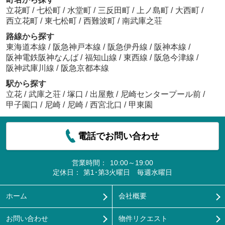
立花町
/
七松町
/
水堂町
/
三反田町
/
上ノ島町
/
大西町
/
西立花町
/
東七松町
/
西難波町
/
南武庫之荘
路線から探す
東海道本線
/
阪急神戸本線
/
阪急伊丹線
/
阪神本線
/
阪神電鉄阪神なんば
/
福知山線
/
東西線
/
阪急今津線
/
阪神武庫川線
/
阪急京都本線
駅から探す
立花
/
武庫之荘
/
塚口
/
出屋敷
/
尼崎センタープール前
/
甲子園口
/
尼崎
/
尼崎
/
西宮北口
/
甲東園
電話でお問い合わせ
営業時間：
10:00～19:00
定休日：
第1･第3火曜日 毎週水曜日
ホーム
会社概要
お問い合わせ
物件リクエスト