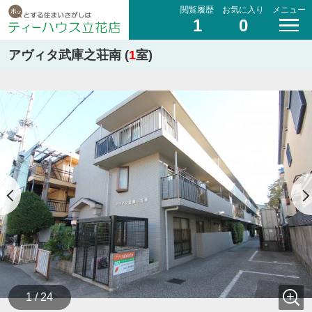
閲覧履歴
お気に入り
メニュー
1
0
アヴィタ武庫之荘南 (
1
室)
1 / 24