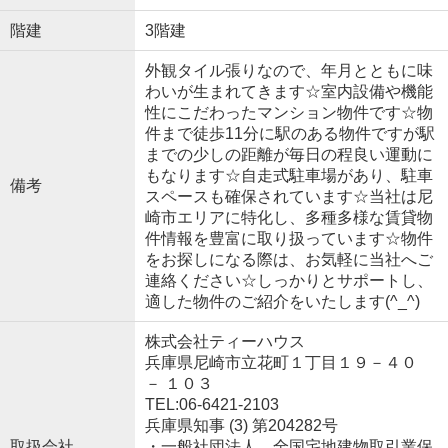
階建
3階建
外観タイル張りなので、年月とともに味
わいが生まれてきます☆室内設備や機能
性にこだわったマンション物件です☆物
件まで徒歩11分に駅のある物件ですが駅
までの少しの距離が毎日の程良い運動に
もなります☆自走式駐車場があり、駐車
備考
スペースも確保されています☆当社は尼
崎市エリアに特化し、多種多様な賃貸物
件情報を豊富に取り扱っています☆物件
をお探しになる際は、お気軽に当社へご
連絡ください☆しっかりとサポートし、
適した物件のご紹介をいたします(^_^)
株式会社ティーハウス
兵庫県尼崎市立花町１丁目１９－４０
－ １０３
TEL:06-6421-2103
兵庫県知事 (3) 第204282号
取扱会社
・一般社団法人 全国宅地建物取引業保