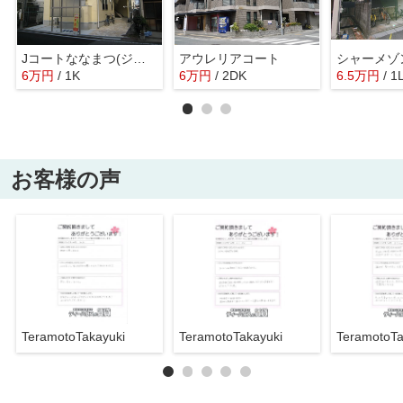
Jコートななまつ(ジェイコートななまつ)
アウレリアコート
シャーメゾ
6
万
円
/ 1K
6
万
円
/ 2DK
6.5
万
円
/ 1
お客様の声
TeramotoTakayuki
TeramotoTakayuki
TeramotoTa