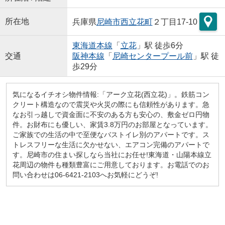
所在地
兵庫県
尼崎市
西立花町
２丁目17-10
東海道本線
「
立花
」駅 徒歩6分
交通
阪神本線
「
尼崎センタープール前
」駅 徒
歩29分
気になるイチオシ物件情報:「アーク立花(西立花)」。鉄筋コン
クリート構造なので震災や火災の際にも信頼性があります。急
なお引っ越しで資金面に不安のある方も安心の、敷金ゼロ円物
件。お財布にも優しい、家賃3.8万円のお部屋となっています。
ご家族での生活の中で至便なバストイレ別のアパートです。ス
トレスフリーな生活に欠かせない、エアコン完備のアパートで
す。尼崎市の住まい探しなら当社にお任せ!東海道・山陽本線立
花周辺の物件も種類豊富にご用意しております。お電話でのお
問い合わせは06-6421-2103へお気軽にどうぞ!