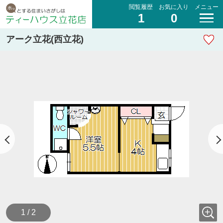
閲覧履歴
お気に入り
メニュー
1
0
アーク立花(西立花)
1 / 2