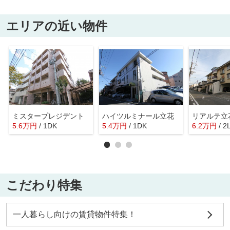
エリアの近い物件
ミスタープレジデント
ハイツルミナール立花
リアルテ立
5.6
万
円
/ 1DK
5.4
万
円
/ 1DK
6.2
万
円
/ 2
こだわり特集
一人暮らし向けの賃貸物件特集！