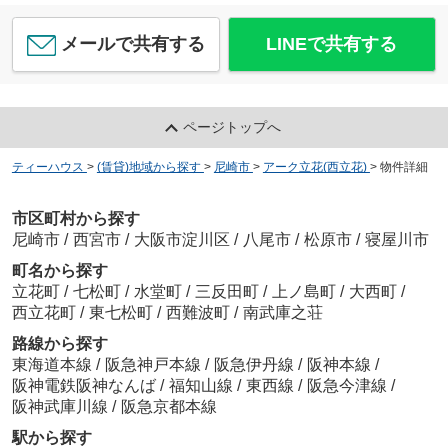
メールで共有する
LINEで共有する
ページトップへ
ティーハウス
>
(賃貸)地域から探す
>
尼崎市
>
アーク立花(西立花)
>
物件詳細
市区町村から探す
尼崎市
/
西宮市
/
大阪市淀川区
/
八尾市
/
松原市
/
寝屋川市
町名から探す
立花町
/
七松町
/
水堂町
/
三反田町
/
上ノ島町
/
大西町
/
西立花町
/
東七松町
/
西難波町
/
南武庫之荘
路線から探す
東海道本線
/
阪急神戸本線
/
阪急伊丹線
/
阪神本線
/
阪神電鉄阪神なんば
/
福知山線
/
東西線
/
阪急今津線
/
阪神武庫川線
/
阪急京都本線
駅から探す