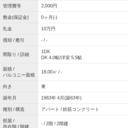
管理費等
2,000円
敷金(保証金)
0ヶ月(-)
礼金
10万円
償却 / 敷引
- / -
1DK
間取り / 詳細
DK 4.0帖
/
洋室 5.5帖
面積 /
18.00㎡ / -
バルコニー面積
向き
東
築年月
1963年 4月(築63年)
種別 / 構造
アパート / 鉄筋コンクリート
部屋 /
- / 2階 / 2階建
所在階 / 階建