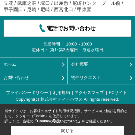
立花
/
武庫之荘
/
塚口
/
出屋敷
/
尼崎センタープール前
/
甲子園口
/
尼崎
/
尼崎
/
西宮北口
/
甲東園
電話でお問い合わせ
営業時間：
10:00～19:00
定休日：
第1･第3火曜日 毎週水曜日
ホーム
会社概要
お問い合わせ
物件リクエスト
プライバシーポリシー
利用規約
アクセスマップ
PCサイト
Copyright(c) 株式会社ティーハウス All rights reserved.
当サイトでは、お客様の当サイト利用状況把握、サービス向上検討を目的と
して、クッキー（Cookie）を使用しています。
詳しくは、当社の
「Cookieの取扱いについて」
をご確認ください。
閉じる