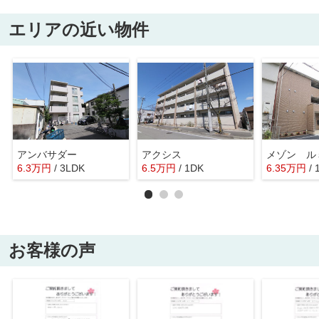
エリアの近い物件
アンバサダー
アクシス
メゾン ル
6.3
万
円
/ 3LDK
6.5
万
円
/ 1DK
6.35
万
円
/ 
お客様の声