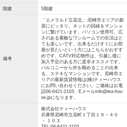
階建
5階建
「エメラルド立花北」:尼崎市エリアの新
居にピッタリ。ネットの回線をマンショ
ンに繋げています、パソコン使用可。広
さのある素敵なワンルームでの生活はと
ても楽しいです。出来るだけすぐにお部
屋が見たいという方にはこちらがおすす
めです。CATV対応物件は、引越し後に
備考
加入予定のある方に是非オススメです。
バルコニーから外を眺めることの出来
る、ステキなマンションです。尼崎市エ
リアの最新賃貸情報は(株)ティーハウス
にお問い合わせください。ご連絡はお電
話06-6421-2103、Eメールinfo@tea-hou
se.jpになります。
株式会社ティーハウス
兵庫県尼崎市立花町１丁目１９－４０
－ １０３
TEL:06-6421-2103