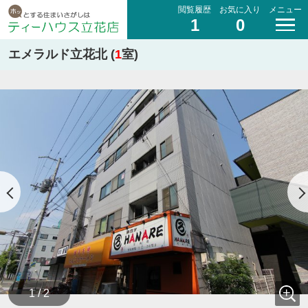
閲覧履歴
お気に入り
メニュー
1
0
エメラルド立花北 (
1
室)
1 / 2