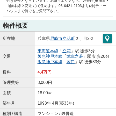
付き物件となっています。尼崎市エリアなら、好条件(東海道・
山陽本線立花近く)で住めます。06-6421-2103より(株)ティー
ハウスまで何でもご質問下さい。
物件概要
所在地
兵庫県
尼崎市
立花町
２丁目2-2
東海道本線
「
立花
」駅 徒歩3分
交通
阪急神戸本線
「
武庫之荘
」駅 徒歩20分
阪急神戸本線
「
塚口
」駅 徒歩33分
賃料
4.4万円
管理費等
3,000円
面積
18.00㎡
築年月
1993年 4月(築33年)
種別 / 構造
マンション / 鉄骨造