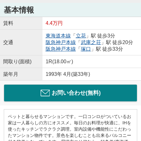
基本情報
賃料
4.4万円
東海道本線
「
立花
」駅 徒歩3分
交通
阪急神戸本線
「
武庫之荘
」駅 徒歩20分
阪急神戸本線
「
塚口
」駅 徒歩33分
間取り(面積)
1R(18.00㎡)
築年月
1993年 4月(築33年)
お問い合わせ(無料)
ペットと暮らせるマンションです。一口コンロがついているお
家は一人暮らしの方にオススメ。毎日のお料理が快適に、IHを
使ったキッチンでラクラク調理。室内設備や機能性にこだわっ
たマンション物件です。景色を楽しむことも出来るバルコニー