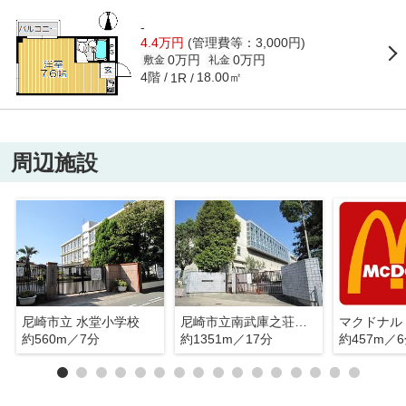
-
4.4万円
(管理費等：3,000円)
0万円
0万円
敷金
礼金
4階
18.00㎡
1R
周辺施設
尼崎市立 水堂小学校
尼崎市立南武庫之荘中学校
約560m／7分
約1351m／17分
約457m／