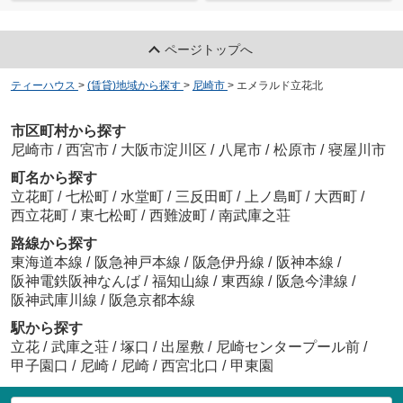
ページトップへ
ティーハウス
>
(賃貸)地域から探す
>
尼崎市
>
エメラルド立花北
市区町村から探す
尼崎市
/
西宮市
/
大阪市淀川区
/
八尾市
/
松原市
/
寝屋川市
町名から探す
立花町
/
七松町
/
水堂町
/
三反田町
/
上ノ島町
/
大西町
/
西立花町
/
東七松町
/
西難波町
/
南武庫之荘
路線から探す
東海道本線
/
阪急神戸本線
/
阪急伊丹線
/
阪神本線
/
阪神電鉄阪神なんば
/
福知山線
/
東西線
/
阪急今津線
/
阪神武庫川線
/
阪急京都本線
駅から探す
立花
/
武庫之荘
/
塚口
/
出屋敷
/
尼崎センタープール前
/
甲子園口
/
尼崎
/
尼崎
/
西宮北口
/
甲東園