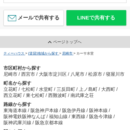
メールで共有する
LINEで共有する
ページトップへ
ティーハウス
>
(賃貸)地域から探す
>
尼崎市
>
カーサ水堂
市区町村から探す
尼崎市
/
西宮市
/
大阪市淀川区
/
八尾市
/
松原市
/
寝屋川市
町名から探す
立花町
/
七松町
/
水堂町
/
三反田町
/
上ノ島町
/
大西町
/
西立花町
/
東七松町
/
西難波町
/
南武庫之荘
路線から探す
東海道本線
/
阪急神戸本線
/
阪急伊丹線
/
阪神本線
/
阪神電鉄阪神なんば
/
福知山線
/
東西線
/
阪急今津線
/
阪神武庫川線
/
阪急京都本線