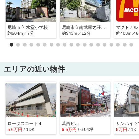
尼崎市立 水堂小学校
尼崎市立南武庫之荘中学校
約504m／7分
約943m／12分
約403m／
エリアの近い物件
ロータスコート４
葛西ビル
サンハイツ
5.6
万
円
/ 1DK
6.5
万
円
/ 6.04坪
5
万
円
/ 1K