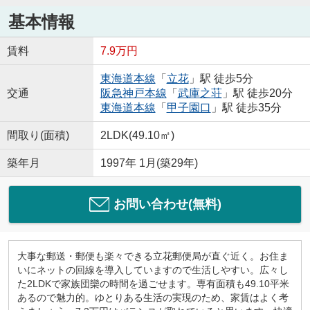
基本情報
賃料
7.9万円
東海道本線
「
立花
」駅 徒歩5分
交通
阪急神戸本線
「
武庫之荘
」駅 徒歩20分
東海道本線
「
甲子園口
」駅 徒歩35分
間取り(面積)
2LDK(49.10㎡)
築年月
1997年 1月(築29年)
お問い合わせ(無料)
大事な郵送・郵便も楽々できる立花郵便局が直ぐ近く。お住ま
いにネットの回線を導入していますので生活しやすい。広々し
た2LDKで家族団欒の時間を過ごせます。専有面積も49.10平米
あるので魅力的。ゆとりある生活の実現のため、家賃はよく考