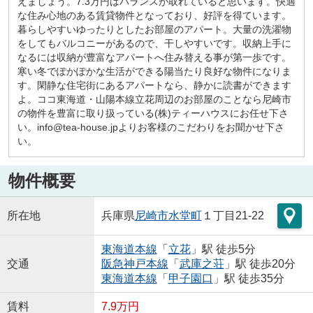
えましょう。7.3万円はバランスが取れていると思います。快適
な住み心地のある賃貸物件となっており、好評を得ています。
暮らしやすいゆったりとしたお部屋のアパート。大量の洗濯物
をしてもバルコニーがあるので、干しやすいです。収納上手に
なるには収納が豊富なアパートへ住み替える事が第一歩です。
寒い冬でぽかぽかな生活ができる陽当たり良好な物件になりま
す。閑静な住宅街にあるアパートなら、静かに読書ができます
よ。ココ東海道・山陽本線立花周辺のお部屋のことなら尼崎市
の物件を豊富に取り扱っている(株)ティーハウスにお任せ下さ
い。info@tea-house.jpよりお客様のこだわりをお聞かせ下さ
い。
物件概要
所在地
兵庫県
尼崎市
水堂町
１丁目21-22
東海道本線
「
立花
」駅 徒歩5分
交通
阪急神戸本線
「
武庫之荘
」駅 徒歩20分
東海道本線
「
甲子園口
」駅 徒歩35分
賃料
7.9万円