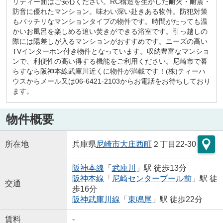
リティー面はご安心ください。RC構造を生かした耐火・耐震・
防音に優れたマンション。味わい深い赴きある物件。防犯対策
もバッチリなマンションタイプの物件です。時間がたっても温
かいお風呂を楽しめる追い焚きができる浴室です。引っ越しの
際には陽差しが入るマンションがおすすめです。ニーズの高い
TVインターホン付き物件となっています。収納豊富なマンショ
ンで、利便性の高い得する機能をご利用ください。尼崎市で暮
らすなら阪神本線武庫川近くに物件が満載です！(株)ティーハ
ウスからメール又は06-6421-2103からお電話をお待ちしており
ます。
物件概要
所在地
兵庫県
尼崎市
大庄西町
２丁目22-30
阪神本線
「
武庫川
」駅 徒歩13分
阪神本線
「
尼崎センタープール前
」駅 徒
交通
歩16分
阪神武庫川線
「
東鳴尾
」駅 徒歩22分
賃料
-