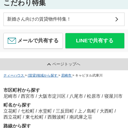
こだわり特集
新婚さん向けの賃貸物件特集！
メールで共有する
LINEで共有する
ページトップへ
ティーハウス
>
(賃貸)地域から探す
>
尼崎市
>
キャピタル武庫川
市区町村から探す
尼崎市
/
西宮市
/
大阪市淀川区
/
八尾市
/
松原市
/
寝屋川市
町名から探す
立花町
/
七松町
/
水堂町
/
三反田町
/
上ノ島町
/
大西町
/
西立花町
/
東七松町
/
西難波町
/
南武庫之荘
路線から探す