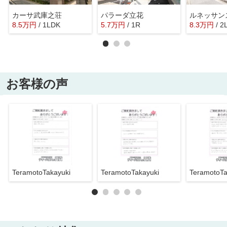
カーサ武庫之荘
パラーダ立花
ルネッサン
8.5
万
円
/ 1LDK
5.7
万
円
/ 1R
8.3
万
円
/ 2
お客様の声
TeramotoTakayuki
TeramotoTakayuki
TeramotoTa