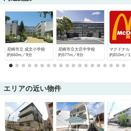
尼崎市立 成文小学校
尼崎市立大庄中学校
約660m／9分
約577m／8分
約810m／1
エリアの近い物件