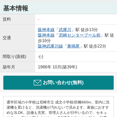
基本情報
賃料
-
阪神本線
「
武庫川
」駅 徒歩13分
阪神本線
「
尼崎センタープール前
」駅 徒
交通
歩16分
阪神武庫川線
「
東鳴尾
」駅 徒歩22分
間取り(面積)
-(-)
築年月
1986年 10月(築39年)
お問い合わせ(無料)
通学区域の小学校は尼崎市立 成文小学校/距離660m。室内に洗
濯機を置けると、洗濯機が汚れないで済みます。家族におすす
めな3LDK。設備も充実。管理人さんが日中いるので、セキュ