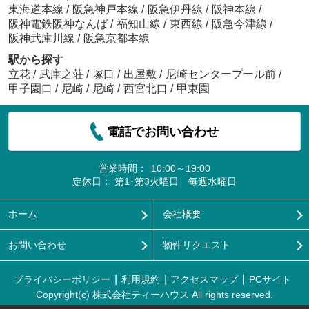
東海道本線
/
阪急神戸本線
/
阪急伊丹線
/
阪神本線
/
阪神電鉄阪神なんば
/
福知山線
/
東西線
/
阪急今津線
/
阪神武庫川線
/
阪急京都本線
駅から探す
立花
/
武庫之荘
/
塚口
/
出屋敷
/
尼崎センタープール前
/
甲子園口
/
尼崎
/
尼崎
/
西宮北口
/
甲東園
電話でお問い合わせ
営業時間：
10:00～19:00
定休日：
第1･第3火曜日 毎週水曜日
ホーム
会社概要
お問い合わせ
物件リクエスト
プライバシーポリシー
利用規約
アクセスマップ
PCサイト
Copyright(c) 株式会社ティーハウス All rights reserved.