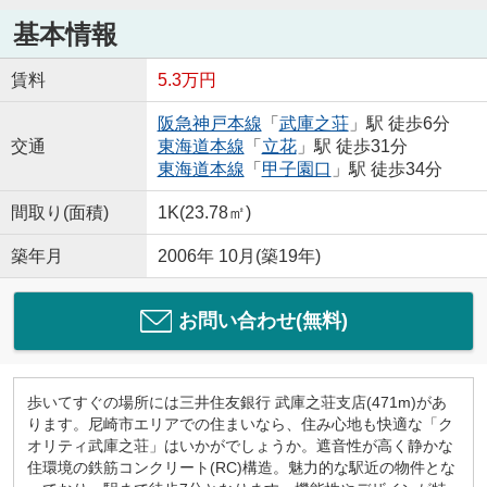
基本情報
賃料
5.3万円
阪急神戸本線
「
武庫之荘
」駅 徒歩6分
交通
東海道本線
「
立花
」駅 徒歩31分
東海道本線
「
甲子園口
」駅 徒歩34分
間取り(面積)
1K(23.78㎡)
築年月
2006年 10月(築19年)
お問い合わせ(無料)
歩いてすぐの場所には三井住友銀行 武庫之荘支店(471m)があ
ります。尼崎市エリアでの住まいなら、住み心地も快適な「ク
オリティ武庫之荘」はいかがでしょうか。遮音性が高く静かな
住環境の鉄筋コンクリート(RC)構造。魅力的な駅近の物件とな