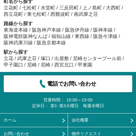
町名から探す
立花町
/
七松町
/
水堂町
/
三反田町
/
上ノ島町
/
大西町
/
西立花町
/
東七松町
/
西難波町
/
南武庫之荘
路線から探す
東海道本線
/
阪急神戸本線
/
阪急伊丹線
/
阪神本線
/
阪神電鉄阪神なんば
/
福知山線
/
東西線
/
阪急今津線
/
阪神武庫川線
/
阪急京都本線
駅から探す
立花
/
武庫之荘
/
塚口
/
出屋敷
/
尼崎センタープール前
/
甲子園口
/
尼崎
/
尼崎
/
西宮北口
/
甲東園
電話でお問い合わせ
営業時間：
10:00～19:00
定休日：
第1･第3火曜日 毎週水曜日
ホーム
会社概要
お問い合わせ
物件リクエスト