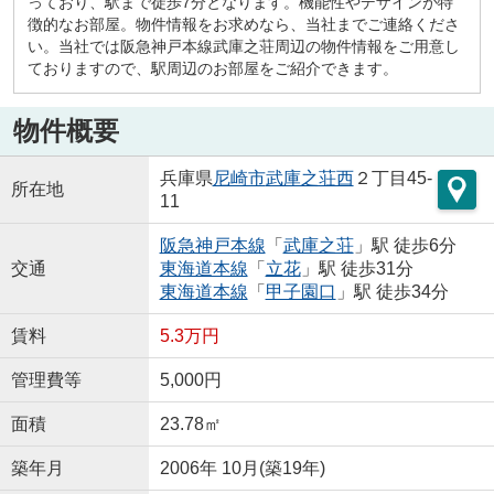
っており、駅まで徒歩7分となります。機能性やデザインが特
徴的なお部屋。物件情報をお求めなら、当社までご連絡くださ
い。当社では阪急神戸本線武庫之荘周辺の物件情報をご用意し
ておりますので、駅周辺のお部屋をご紹介できます。
物件概要
兵庫県
尼崎市
武庫之荘西
２丁目45-
所在地
11
阪急神戸本線
「
武庫之荘
」駅 徒歩6分
交通
東海道本線
「
立花
」駅 徒歩31分
東海道本線
「
甲子園口
」駅 徒歩34分
賃料
5.3万円
管理費等
5,000円
面積
23.78㎡
築年月
2006年 10月(築19年)