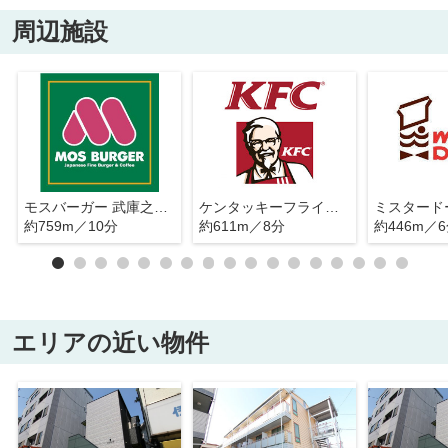
周辺施設
モスバーガー 武庫之荘南口店
ケンタッキーフライドチキン 武庫之荘駅前店
約759m／10分
約611m／8分
約446m／
エリアの近い物件