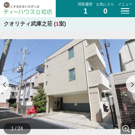
閲覧履歴
お気に入り
メニュー
1
0
クオリティ武庫之荘 (
1
室)
1 / 24