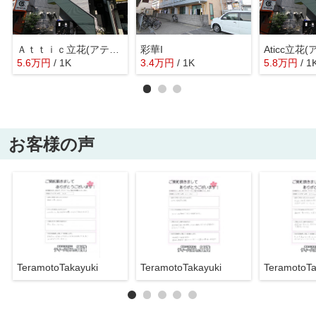
Ａｔｔｉｃ立花(アティック立花)
彩華I
5.6
万
円
/ 1K
3.4
万
円
/ 1K
5.8
万
円
/ 1
お客様の声
TeramotoTakayuki
TeramotoTakayuki
TeramotoTa