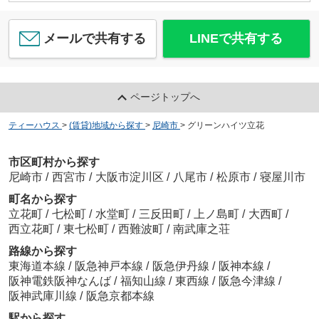
約1617m／21分
メールで共有する
LINEで共有する
TeramotoTakayuki
ページトップへ
ほっかほっか亭 立花駅前店
ティーハウス
>
(賃貸)地域から探す
>
尼崎市
>
グリーンハイツ立花
約286m／4分
市区町村から探す
TeramotoTakayuki
尼崎市
/
西宮市
/
大阪市淀川区
/
八尾市
/
松原市
/
寝屋川市
町名から探す
立花町
/
七松町
/
水堂町
/
三反田町
/
上ノ島町
/
大西町
/
西立花町
/
東七松町
/
西難波町
/
南武庫之荘
オリジン弁当 立花北口店
路線から探す
約374m／5分
東海道本線
/
阪急神戸本線
/
阪急伊丹線
/
阪神本線
/
阪神電鉄阪神なんば
/
福知山線
/
東西線
/
阪急今津線
/
TeramotoTakayuki
阪神武庫川線
/
阪急京都本線
駅から探す