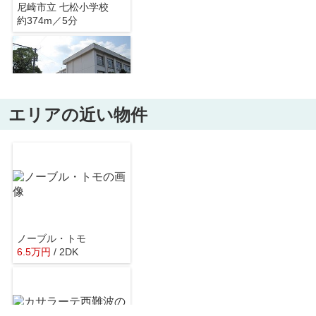
尼崎市立 七松小学校
約374m／5分
エリアの近い物件
尼崎市立中学校 日新中学校
約821m／11分
ノーブル・トモ
6.5
万
円
/ 2DK
無添くら寿司 東七松店
約1125m／15分