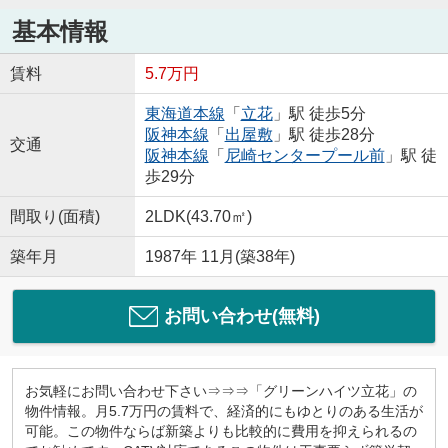
基本情報
賃料
5.7万円
東海道本線
「
立花
」駅 徒歩5分
阪神本線
「
出屋敷
」駅 徒歩28分
交通
阪神本線
「
尼崎センタープール前
」駅 徒
歩29分
間取り(面積)
2LDK(43.70㎡)
築年月
1987年 11月(築38年)
お問い合わせ(無料)
お気軽にお問い合わせ下さい⇒⇒⇒「グリーンハイツ立花」の
物件情報。月5.7万円の賃料で、経済的にもゆとりのある生活が
可能。この物件ならば新築よりも比較的に費用を抑えられるの