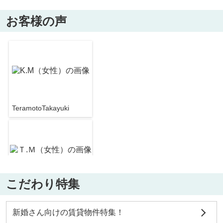
お客様の声
カサラーテ西難波
6.1
万
円
/ 1K
スシロー 尼崎東難波店
約1278m／16分
TeramotoTakayuki
第2細田マンション
4.9
万
円
/ 2DK
マクドナルド 立花ジョイタウン店
約408m／6分
こだわり特集
TeramotoTakayuki
パークコート三反田
新婚さん向けの賃貸物件特集！
7.4
万
円
/ 2LDK
マクドナルド ２号線武庫川店