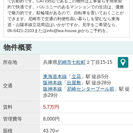
でお勧めです。CATV対応であるこの物件は工事要らず簡単契
約で快適です。バルコニーのあるマンションでの生活は、優雅
で魅力的です。駐輪場があるので、自転車を置いておくことが
できます。尼崎市で交通の利便性高い暮らしを望むなら東海
道・山陽本線立花周辺はいかがですか。見学をご希望なら、
06-6421-2103またはinfo@tea-house.jpからご予約を。
物件概要
所在地
兵庫県
尼崎市
七松町
２丁目15-15
東海道本線
「
立花
」駅 徒歩5分
阪神本線
「
出屋敷
」駅 徒歩28分
交通
阪神本線
「
尼崎センタープール前
」駅 徒
歩29分
賃料
5.7万円
管理費等
8,000円
面積
43.70㎡