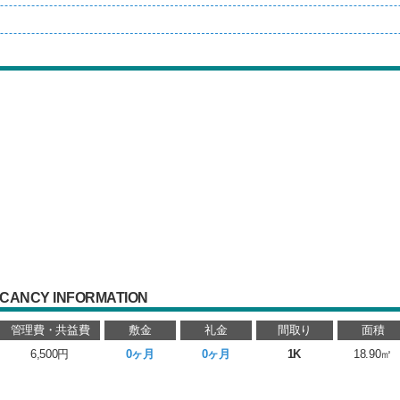
CANCY INFORMATION
管理費・共益費
敷金
礼金
間取り
面積
6,500円
0ヶ月
0ヶ月
1K
18.90㎡