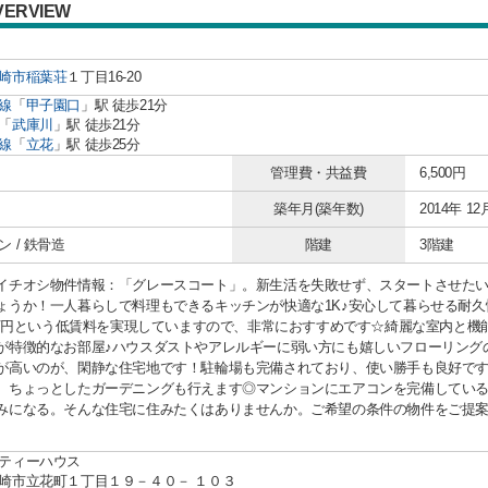
VERVIEW
崎市
稲葉荘
１丁目16-20
線
「
甲子園口
」駅 徒歩21分
「
武庫川
」駅 徒歩21分
線
「
立花
」駅 徒歩25分
管理費・共益費
6,500円
築年月(築年数)
2014年 12
 / 鉄骨造
階建
3階建
イチオシ物件情報：「グレースコート」。新生活を失敗せず、スタートさせた
ょうか！一人暮らしで料理もできるキッチンが快適な1K♪安心して暮らせる耐
25万円という低賃料を実現していますので、非常におすすめです☆綺麗な室内と
が特徴的なお部屋♪ハウスダストやアレルギーに弱い方にも嬉しいフローリング
が高いのが、閑静な住宅地です！駐輪場も完備されており、使い勝手も良好で
、ちょっとしたガーデニングも行えます◎マンションにエアコンを完備してい
みになる。そんな住宅に住みたくはありませんか。ご希望の条件の物件をご提
ティーハウス
崎市立花町１丁目１９－４０－ １０３