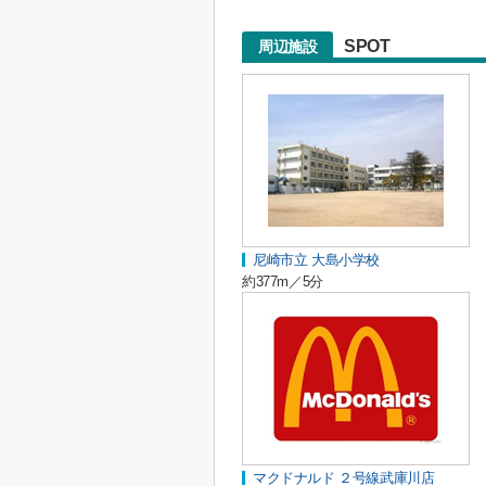
SPOT
周辺施設
尼崎市立 大島小学校
約377m／5分
マクドナルド ２号線武庫川店