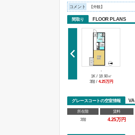
コメント
【外観】
FLOOR PLANS
間取り
-
1K / 18.90㎡
3階 /
4.25万円
VA
グレースコートの空室情報
所在階
賃料
4.25万円
3階