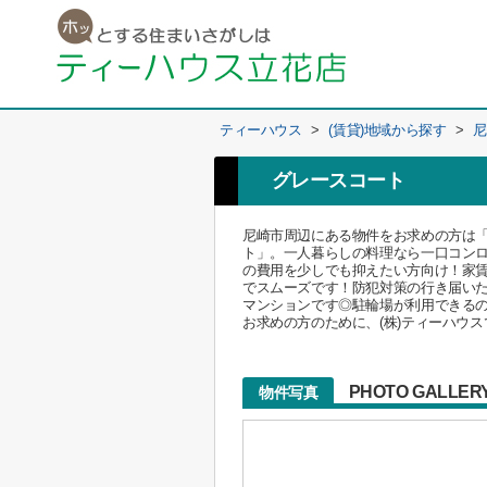
ティーハウス
>
(賃貸)地域から探す
>
尼
グレースコート
尼崎市周辺にある物件をお求めの方は
ト」。一人暮らしの料理なら一口コン
の費用を少しでも抑えたい方向け！家賃
でスムーズです！防犯対策の行き届い
マンションです◎駐輪場が利用できるの
お求めの方のために、(株)ティーハウス
PHOTO GALLER
物件写真