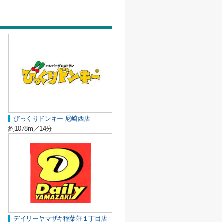
びっくりドンキー 尼崎西店
約1078m／14分
デイリーヤマザキ稲葉荘１丁目店