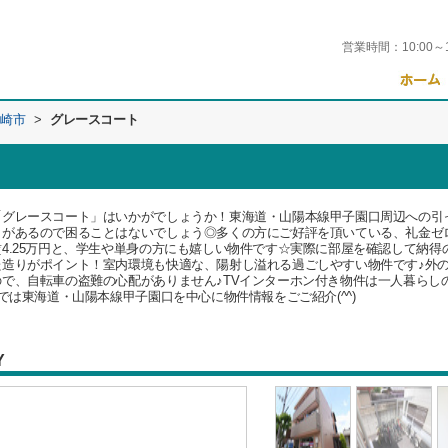
営業時間：
10:00～
崎市
>
グレースコート
「グレースコート」はいかがでしょうか！東海道・山陽本線甲子園口周辺への引
ロがあるので困ることはないでしょう◎多くの方にご好評を頂いている、礼金ゼ
4.25万円と、学生や単身の方にも嬉しい物件です☆実際に部屋を確認して納
た造りがポイント！室内環境も快適な、陽射し溢れる過ごしやすい物件です♪外
で、自転車の盗難の心配がありません♪TVインターホン付き物件は一人暮らし
では東海道・山陽本線甲子園口を中心に物件情報をごご紹介(^^)
Y