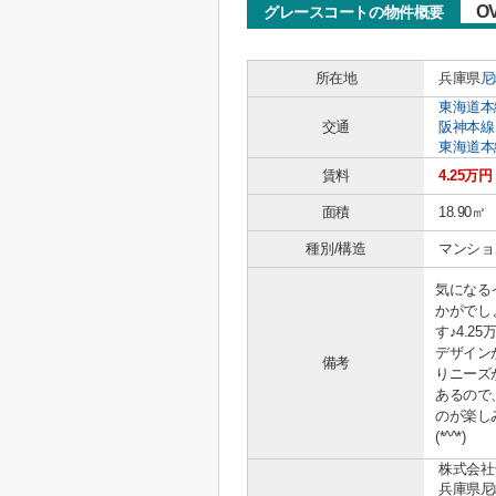
O
グレースコートの物件概要
所在地
兵庫県
尼
東海道本
交通
阪神本線
東海道本
賃料
4.25万円
面積
18.90㎡
種別/構造
マンション
気になる
かがでし
す♪4.
デザイン
備考
りニーズ
あるので
のが楽し
(*^^*)
株式会社
兵庫県尼