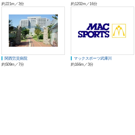
約221m／3分
約1202m／16分
関西労災病院
マックスポーツ武庫川
約509m／7分
約166m／3分