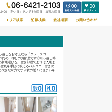
00
00
19:00
定休日：
第1･第3火曜日 毎週水曜日
っ越しをお考えなら「グレースコー
ロ円の一押しのお部屋です◎引っ越し時
得の新居選びを。空き部屋であれば入居ま
の空気を手軽に吸えるバルコニー付きの
の大きな味方です☆駅の近くに住まいを