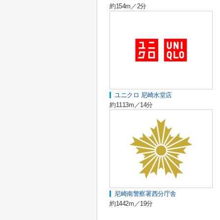
約154m／2分
ユニクロ 尼崎水堂店
約1113m／14分
尼崎南警察署西分庁舎
約1442m／19分