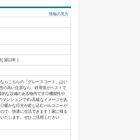
情報の見方
月( 築11年 )
いならこちらの「グレースコート」はい
久性の高い住居なら、鉄骨造がベストで
機能的な設備のある物件です◎機能性や
のマンションです♪高級なイメージがあ
す◎暖かな日光が差し込むバルコニーが
るので、快適に生活できます！家に帰る
案いたします。ぜひご活用ください