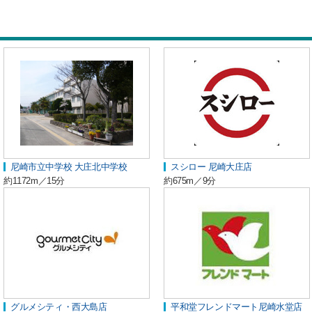
尼崎市立中学校 大庄北中学校
スシロー 尼崎大庄店
約1172m／15分
約675m／9分
グルメシティ・西大島店
平和堂フレンドマート尼崎水堂店