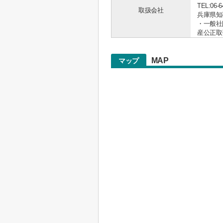
TEL:06-6
取扱会社
兵庫県知事 
・一般社
産公正取
MAP
マップ