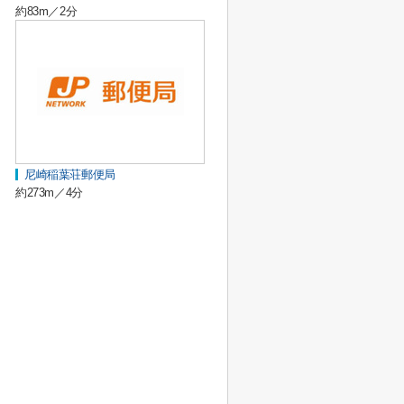
約83m／2分
尼崎稲葉荘郵便局
約273m／4分