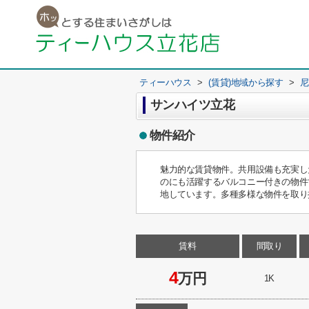
ティーハウス
>
(賃貸)地域から探す
>
尼
サンハイツ立花
物件紹介
魅力的な賃貸物件。共用設備も充実し
のにも活躍するバルコニー付きの物件
地しています。多種多様な物件を取り
賃料
間取り
4
万円
1K