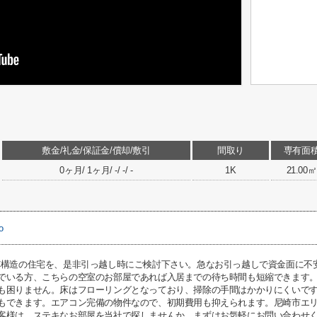
敷金/礼金/保証金/償却/敷引
間取り
専有面
0ヶ月/ 1ヶ月/ -/ -/ -
1K
21.00㎡
o
C構造の住宅を、是非引っ越し時にご検討下さい。急なお引っ越しで資金面に不
でいる方、こちらの空室のお部屋であれば入居までの待ち時間も短縮できます
も困りません。床はフローリングとなっており、掃除の手間はかかりにくいで
もできます。エアコン完備の物件なので、初期費用も抑えられます。尼崎市エ
客様は、ステキなお部屋を当社で探しませんか。まずはお気軽にお問い合わせ