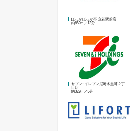
ほっかほっか亭 立花駅前店
約889m／12分
セブン−イレブン尼崎水堂町２丁
目店
約329m／5分