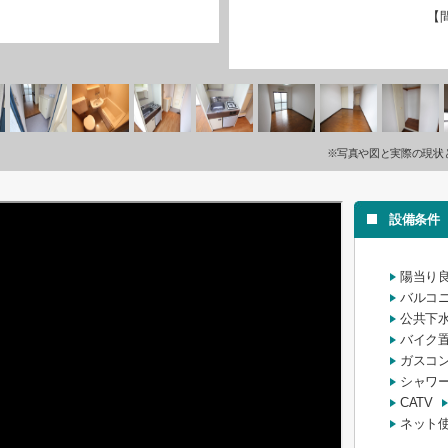
【
※写真や図と実際の現状
設備条件
陽当り
バルコ
公共下
バイク
ガスコ
シャワ
CATV
ネット