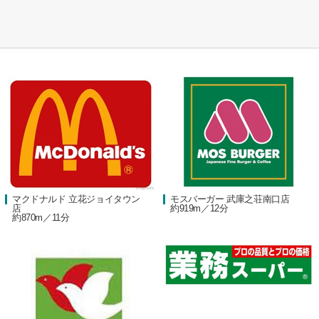
マクドナルド 立花ジョイタウン
モスバーガー 武庫之荘南口店
店
約919m／12分
約870m／11分