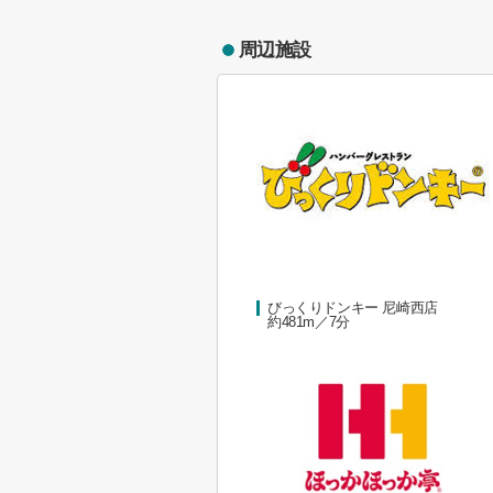
周辺施設
びっくりドンキー 尼崎西店
約481m／7分