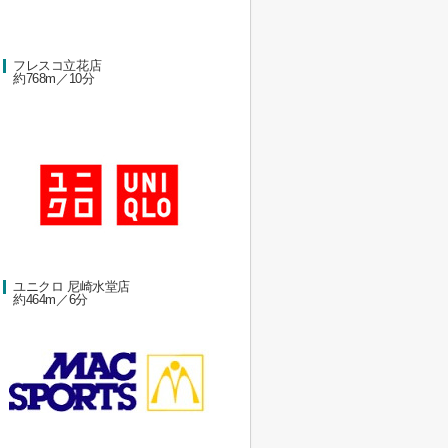
フレスコ立花店
約768m／10分
ユニクロ 尼崎水堂店
約464m／6分