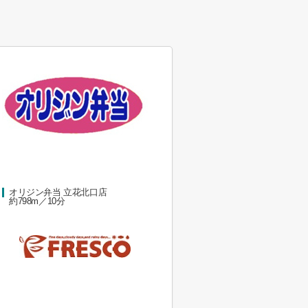
オリジン弁当 立花北口店
約798m／10分