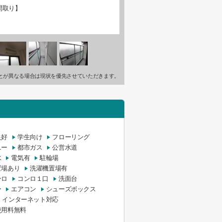
間取り】
とが異なる場合は現状を優先させていただきます。
良好
学生向け
フローリング
ニー
都市ガス
公営水道
水
電気有
駐輪場
置場あり
洗濯機置場有
ンロ
コンロ１口
洗面台
ー
エアコン
シューズボックス
インターネット対応
使用料無料