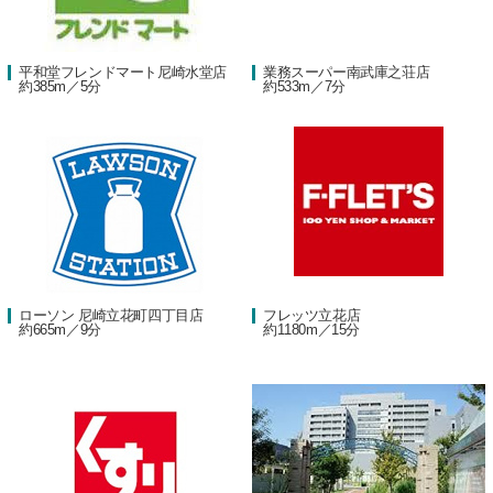
平和堂フレンドマート尼崎水堂店
業務スーパー南武庫之荘店
約385m／5分
約533m／7分
ローソン 尼崎立花町四丁目店
フレッツ立花店
約665m／9分
約1180m／15分