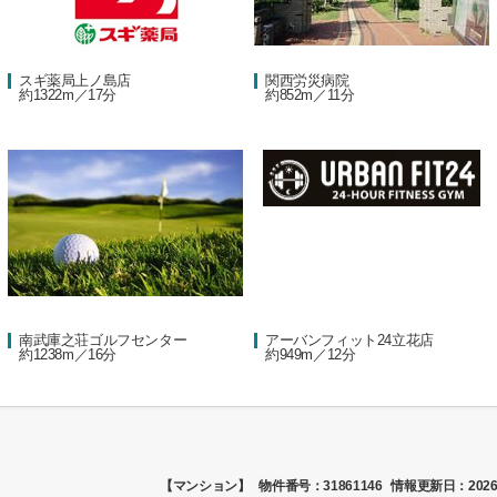
スギ薬局上ノ島店
関西労災病院
約1322m／17分
約852m／11分
南武庫之荘ゴルフセンター
アーバンフィット24立花店
約1238m／16分
約949m／12分
【マンション】
物件番号：31861146
情報更新日：2026