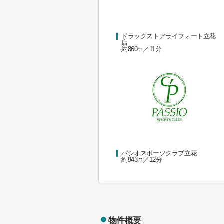
ドラックストアライフォート立花
店
約860m／11分
パシオスポーツクラブ立花
約943m／12分
物件概要