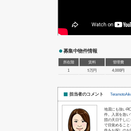
募集中物件情報
所在階
賃料
管理費
1
万円
4,000円
5
担当者のコメント
TeramotoAik
地震にも強いR
件。入居を急い
団の天日干しに
で目覚めること
件をお探しのお