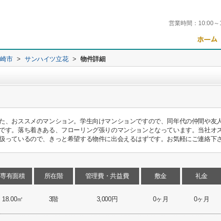
営業時間：
10:00～
崎市
>
サンハイツ立花
>
物件詳細
た、おススメのマンション。学生向けマンションですので、同年代の仲間や友
です。落ち着きある、フローリング張りのマンションとなっています。当社オ
扱っているので、きっと希望する物件に出会えるはずです。お気軽にご連絡下
専有面積
所在階
管理費・共益費
敷金
礼金
18.00㎡
3階
3,000円
0ヶ月
0ヶ月