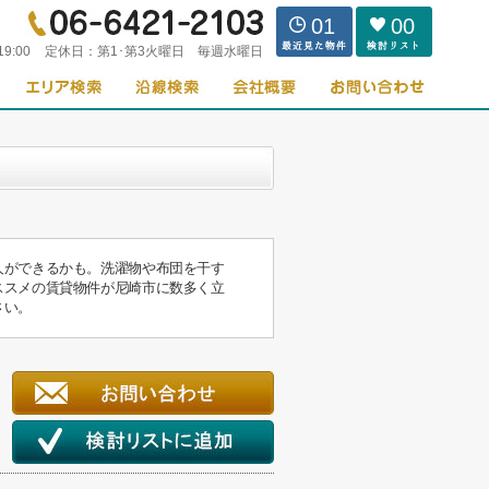
01
00
19:00
定休日：
第1･第3火曜日 毎週水曜日
人ができるかも。洗濯物や布団を干す
ススメの賃貸物件が尼崎市に数多く立
さい。