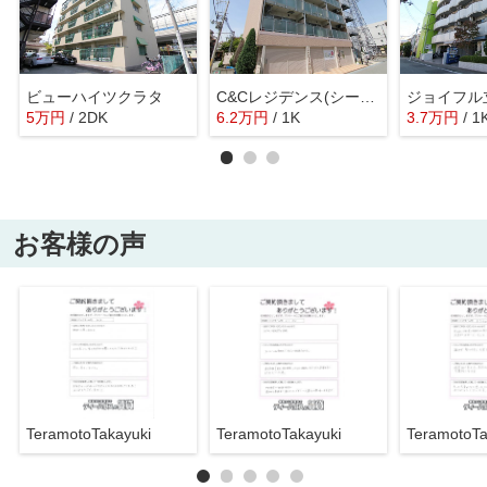
ビューハイツクラタ
C&Cレジデンス(シーアンドシーレジデンス)
ジョイフル
5
万
円
/ 2DK
6.2
万
円
/ 1K
3.7
万
円
/ 1
お客様の声
TeramotoTakayuki
TeramotoTakayuki
TeramotoTa