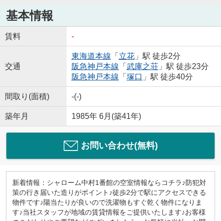
基本情報
賃料
-
東海道本線
「
立花
」駅 徒歩2分
交通
阪急神戸本線
「
武庫之荘
」駅 徒歩23分
阪急神戸本線
「
塚口
」駅 徒歩40分
間取り(面積)
-(-)
築年月
1985年 6月(築41年)
お問い合わせ(無料)
新着情報：シャローム中村1番館の空室情報ならコチラ♪防犯対
策の行き届いた造りがポイント♪徒歩2分で駅にアクセスできる
物件です♪陽当たりが良いので洗濯物もすぐ乾く物件になりま
す♪当社スタッフが地域の賃貸情報をご提供いたします♪お客様