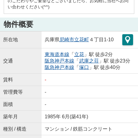
のこだわりやご要望などございましたら、お気軽に当社へお問
い合わせください(^^)
物件概要
所在地
兵庫県
尼崎市
立花町
４丁目1-10
東海道本線
「
立花
」駅 徒歩2分
交通
阪急神戸本線
「
武庫之荘
」駅 徒歩23分
阪急神戸本線
「
塚口
」駅 徒歩40分
賃料
-
管理費等
-
面積
-
築年月
1985年 6月(築41年)
種別 / 構造
マンション / 鉄筋コンクリート