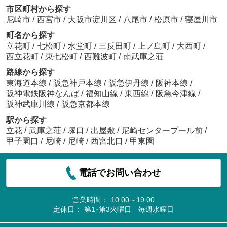
市区町村から探す
尼崎市
/
西宮市
/
大阪市淀川区
/
八尾市
/
松原市
/
寝屋川市
町名から探す
立花町
/
七松町
/
水堂町
/
三反田町
/
上ノ島町
/
大西町
/
西立花町
/
東七松町
/
西難波町
/
南武庫之荘
路線から探す
東海道本線
/
阪急神戸本線
/
阪急伊丹線
/
阪神本線
/
阪神電鉄阪神なんば
/
福知山線
/
東西線
/
阪急今津線
/
阪神武庫川線
/
阪急京都本線
駅から探す
立花
/
武庫之荘
/
塚口
/
出屋敷
/
尼崎センタープール前
/
甲子園口
/
尼崎
/
尼崎
/
西宮北口
/
甲東園
電話でお問い合わせ
営業時間：
10:00～19:00
定休日：
第1･第3火曜日 毎週水曜日