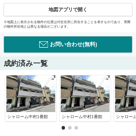
地図アプリで開く
※地図上に表示される物件の位置は付近住所に所在することを表すものであり、実際
の物件所在地とは異なる場合がございます。
お問い合わせ(無料)
成約済み一覧
シャローム中村1番館
シャローム中村1番館
シャロー