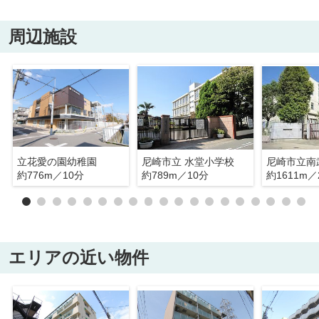
周辺施設
立花愛の園幼稚園
尼崎市立 水堂小学校
約776m／10分
約789m／10分
約1611m／
エリアの近い物件