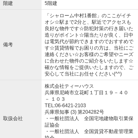
階建
5階建
「シャローム中村1番館」のここがイチ
オシ☆駅まで2分と、駅近でアクセスも
良好な物件です☆防犯対策の行き届いた
造りがポイント☆陽当たりが良く、日中
は電気代が節約できますのでおすすめで
備考
す☆賃貸情報でお困りの方は、当社にご
連絡ください☆お客様のご希望やニーズ
に合わせた物件のご紹介をいたします☆
確かな情報をご提供いたしますので、ご
安心して当社にお任せください(^^)
株式会社ティーハウス
兵庫県尼崎市立花町１丁目１９－４０
－ １０３
TEL:06-6421-2103
兵庫県知事 (3) 第204282号
取扱会社
・一般社団法人 全国宅地建物取引業保
証協会
・一般社団法人 全国賃貸不動産管理業
協会