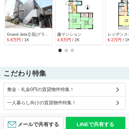
Grand Jete立花(グランジュテ立花)
藤マンション
レジデンス
5.8
万
円
/ 1K
4.8
万
円
/ 2K
6.2
万
円
/ 1
こだわり特集
敷金・礼金0円の賃貸物件特集！
一人暮らし向けの賃貸物件特集！
メールで共有する
LINEで共有する