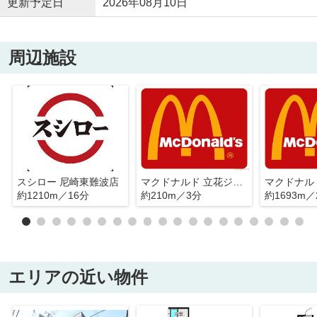
更新予定日
2026年08月10日
周辺施設
スシロー 尼崎東難波店
マクドナルド 立花ジョイタウン店
約1210m／16分
約210m／3分
約1693m／
エリアの近い物件