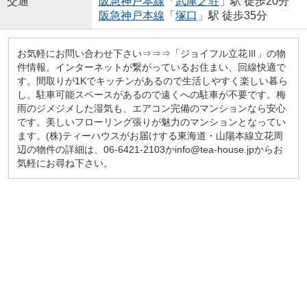
交通
阪急神戸本線
「
武庫之荘
」駅 徒歩20分
阪急神戸本線
「
塚口
」駅 徒歩35分
お気軽にお問い合わせ下さい⇒⇒⇒「ジョイフル立花Ⅲ」の物
件情報。インターネットが繋がっているお住まい、回線快適で
す。間取りが1Kでキッチンがあるので生活しやすく楽しい暮ら
し。駐車可能スペースがあるので遠くへの駐車が不要です。梅
雨のジメジメした湿気も、エアコン完備のマンションなら安心
です。美しいフローリング張りが魅力のマンションとなってい
ます。(株)ティーハウスがお届けする東海道・山陽本線立花周
辺の物件の詳細は、06-6421-2103かinfo@tea-house.jpからお
気軽にお尋ね下さい。