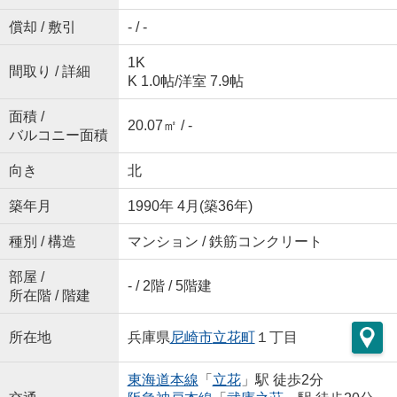
償却 / 敷引
- / -
1K
間取り / 詳細
K 1.0帖
/
洋室 7.9帖
面積 /
20.07㎡ / -
バルコニー面積
向き
北
築年月
1990年 4月(築36年)
種別 / 構造
マンション / 鉄筋コンクリート
部屋 /
- / 2階 / 5階建
所在階 / 階建
所在地
兵庫県
尼崎市
立花町
１丁目
東海道本線
「
立花
」駅 徒歩2分