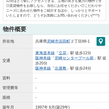
12分ほどで駅にアクセスできる、立地の良さも魅力の物件です
◎賃貸物件をお探しなら、当社にお任せください◎こだわりや
ニーズに合わせた物件をご紹介するほか、しっかりとサポート
いたしますので、どうぞお気軽にお問い合わせください(*^^*)
物件概要
所在地
兵庫県
尼崎市
浜田町
２丁目88-1
東海道本線
「
立花
」駅 徒歩12分
阪神本線
「
尼崎センタープール前
」駅 徒
交通
歩20分
阪神本線
「
出屋敷
」駅 徒歩24分
賃料
-
管理費等
-
面積
-
築年月
1997年 6月(築29年)