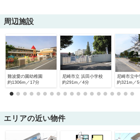
周辺施設
難波愛の園幼稚園
尼崎市立 浜田小学校
約1306m／17分
約291m／4分
約321m／
エリアの近い物件