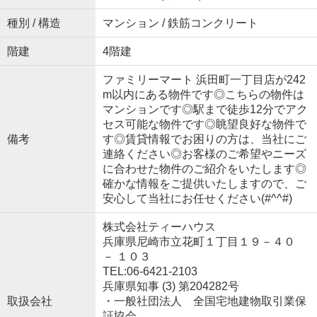
種別 / 構造
マンション / 鉄筋コンクリート
階建
4階建
ファミリーマート 浜田町一丁目店が242
m以内にある物件です◎こちらの物件は
マンションです◎駅まで徒歩12分でアク
セス可能な物件です◎眺望良好な物件で
備考
す◎賃貸情報でお困りの方は、当社にご
連絡ください◎お客様のご希望やニーズ
に合わせた物件のご紹介をいたします◎
確かな情報をご提供いたしますので、ご
安心して当社にお任せください(#^^#)
株式会社ティーハウス
兵庫県尼崎市立花町１丁目１９－４０
－ １０３
TEL:06-6421-2103
兵庫県知事 (3) 第204282号
取扱会社
・一般社団法人 全国宅地建物取引業保
証協会