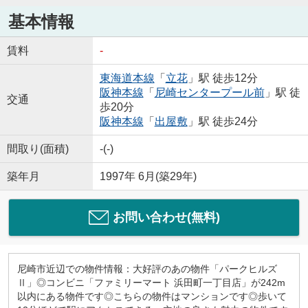
基本情報
賃料
-
東海道本線
「
立花
」駅 徒歩12分
阪神本線
「
尼崎センタープール前
」駅 徒
交通
歩20分
阪神本線
「
出屋敷
」駅 徒歩24分
間取り(面積)
-(-)
築年月
1997年 6月(築29年)
お問い合わせ(無料)
尼崎市近辺での物件情報：大好評のあの物件「パークヒルズ
Ⅱ」◎コンビニ「ファミリーマート 浜田町一丁目店」が242m
以内にある物件です◎こちらの物件はマンションです◎歩いて