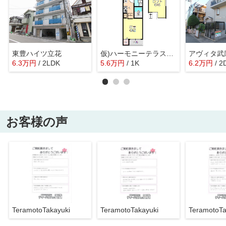
東豊ハイツ立花
仮)ハーモニーテラス西立花
アヴィタ武
6.3
万
円
/ 2LDK
5.6
万
円
/ 1K
6.2
万
円
/ 2
お客様の声
TeramotoTakayuki
TeramotoTakayuki
TeramotoTa