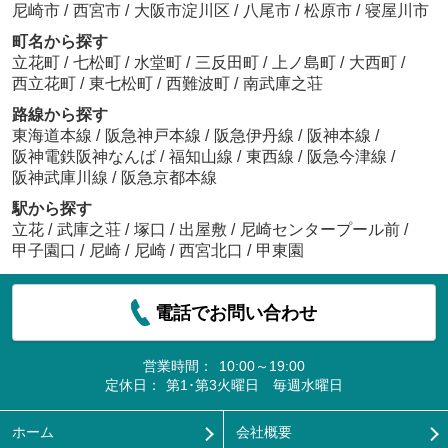
尼崎市
/
西宮市
/
大阪市淀川区
/
八尾市
/
松原市
/
寝屋川市
町名から探す
立花町
/
七松町
/
水堂町
/
三反田町
/
上ノ島町
/
大西町
/
西立花町
/
東七松町
/
西難波町
/
南武庫之荘
路線から探す
東海道本線
/
阪急神戸本線
/
阪急伊丹線
/
阪神本線
/
阪神電鉄阪神なんば
/
福知山線
/
東西線
/
阪急今津線
/
阪神武庫川線
/
阪急京都本線
駅から探す
立花
/
武庫之荘
/
塚口
/
出屋敷
/
尼崎センタープール前
/
甲子園口
/
尼崎
/
尼崎
/
西宮北口
/
甲東園
電話でお問い合わせ
営業時間：
10:00～19:00
定休日：
第1･第3火曜日 毎週水曜日
ホーム
会社概要