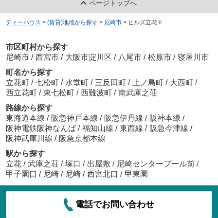
ページトップへ
ティーハウス
>
(賃貸)地域から探す
>
尼崎市
>
ヒルズ立花Ⅱ
市区町村から探す
尼崎市
/
西宮市
/
大阪市淀川区
/
八尾市
/
松原市
/
寝屋川市
町名から探す
立花町
/
七松町
/
水堂町
/
三反田町
/
上ノ島町
/
大西町
/
西立花町
/
東七松町
/
西難波町
/
南武庫之荘
路線から探す
東海道本線
/
阪急神戸本線
/
阪急伊丹線
/
阪神本線
/
阪神電鉄阪神なんば
/
福知山線
/
東西線
/
阪急今津線
/
阪神武庫川線
/
阪急京都本線
駅から探す
立花
/
武庫之荘
/
塚口
/
出屋敷
/
尼崎センタープール前
/
甲子園口
/
尼崎
/
尼崎
/
西宮北口
/
甲東園
電話でお問い合わせ