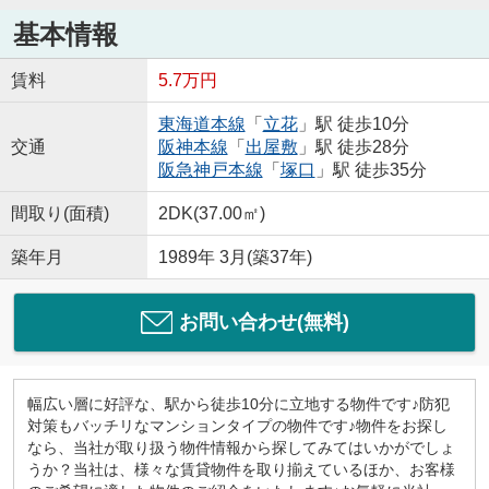
基本情報
賃料
5.7万円
東海道本線
「
立花
」駅 徒歩10分
交通
阪神本線
「
出屋敷
」駅 徒歩28分
阪急神戸本線
「
塚口
」駅 徒歩35分
間取り(面積)
2DK(37.00㎡)
築年月
1989年 3月(築37年)
お問い合わせ(無料)
幅広い層に好評な、駅から徒歩10分に立地する物件です♪防犯
対策もバッチリなマンションタイプの物件です♪物件をお探し
なら、当社が取り扱う物件情報から探してみてはいかがでしょ
うか？当社は、様々な賃貸物件を取り揃えているほか、お客様