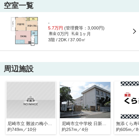
空室一覧
-
5.7万円
(管理費等：3,000円)
0万円
1ヶ月
敷金
礼金
3階
37.00㎡
2DK
周辺施設
尼崎市立 難波の梅小学校
尼崎市立中学校 日新中学校
無添くら寿
約749m／10分
約257m／4分
約605m／