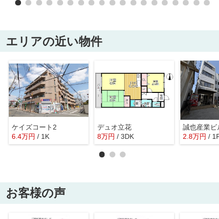
エリアの近い物件
ケイズコート2
デュオ立花
誠也産業ビ
6.4
万
円
/ 1K
8
万
円
/ 3DK
2.8
万
円
/ 1
お客様の声