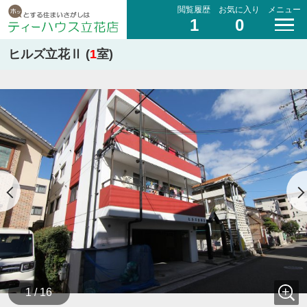
閲覧履歴
お気に入り
メニュー
1
0
ヒルズ立花Ⅱ (
1
室)
1 / 16