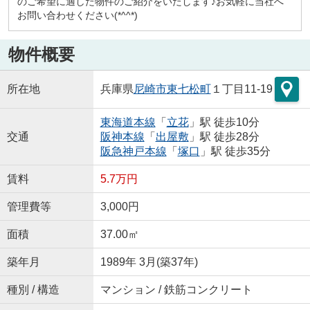
のご希望に適した物件のご紹介をいたします♪お気軽に当社へ
お問い合わせください(*^^*)
物件概要
所在地
兵庫県
尼崎市
東七松町
１丁目11-19
東海道本線
「
立花
」駅 徒歩10分
交通
阪神本線
「
出屋敷
」駅 徒歩28分
阪急神戸本線
「
塚口
」駅 徒歩35分
賃料
5.7万円
管理費等
3,000円
面積
37.00㎡
築年月
1989年 3月(築37年)
種別 / 構造
マンション / 鉄筋コンクリート