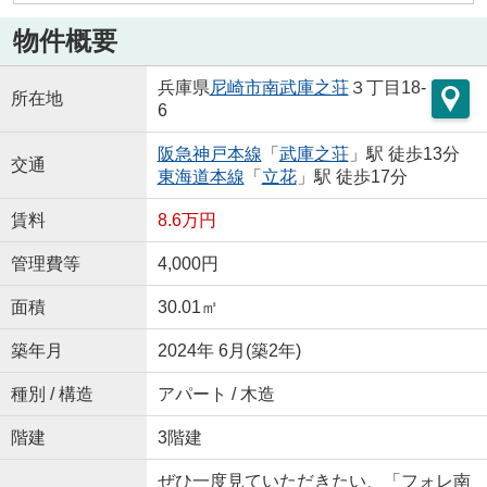
物件概要
兵庫県
尼崎市
南武庫之荘
３丁目18-
所在地
6
阪急神戸本線
「
武庫之荘
」駅 徒歩13分
交通
東海道本線
「
立花
」駅 徒歩17分
賃料
8.6万円
管理費等
4,000円
面積
30.01㎡
築年月
2024年 6月(築2年)
種別 / 構造
アパート / 木造
階建
3階建
ぜひ一度見ていただきたい、「フォレ南