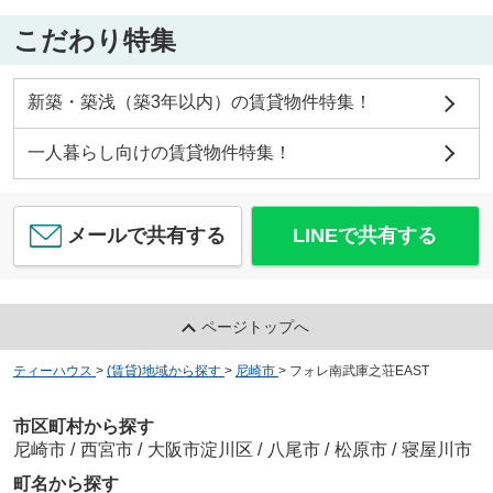
こだわり特集
新築・築浅（築3年以内）の賃貸物件特集！
一人暮らし向けの賃貸物件特集！
メールで共有する
LINEで共有する
ページトップへ
ティーハウス
>
(賃貸)地域から探す
>
尼崎市
>
フォレ南武庫之荘EAST
市区町村から探す
尼崎市
/
西宮市
/
大阪市淀川区
/
八尾市
/
松原市
/
寝屋川市
町名から探す