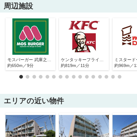
周辺施設
モスバーガー 武庫之荘南口店
ケンタッキーフライドチキン 武庫之荘駅前店
約650m／9分
約819m／11分
約969m／1
エリアの近い物件