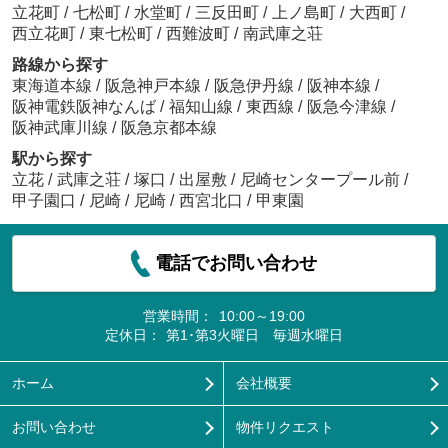
立花町
/
七松町
/
水堂町
/
三反田町
/
上ノ島町
/
大西町
/
西立花町
/
東七松町
/
西難波町
/
南武庫之荘
路線から探す
東海道本線
/
阪急神戸本線
/
阪急伊丹線
/
阪神本線
/
阪神電鉄阪神なんば
/
福知山線
/
東西線
/
阪急今津線
/
阪神武庫川線
/
阪急京都本線
駅から探す
立花
/
武庫之荘
/
塚口
/
出屋敷
/
尼崎センタープール前
/
甲子園口
/
尼崎
/
尼崎
/
西宮北口
/
甲東園
電話でお問い合わせ
営業時間：
10:00～19:00
定休日：
第1･第3火曜日 毎週水曜日
ホーム
会社概要
お問い合わせ
物件リクエスト