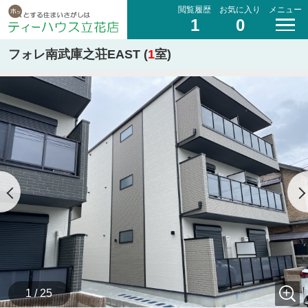
閲覧履歴
お気に入り
メニュー
1
0
フォレ南武庫之荘EAST (
1
室)
1 / 25