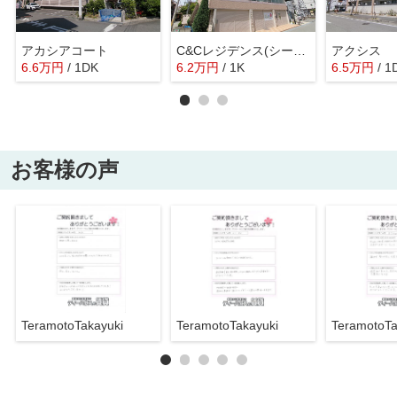
アカシアコート
C&Cレジデンス(シーアンドシーレジデンス)
アクシス
6.6
万
円
/ 1DK
6.2
万
円
/ 1K
6.5
万
円
/ 1
お客様の声
TeramotoTakayuki
TeramotoTakayuki
TeramotoTa