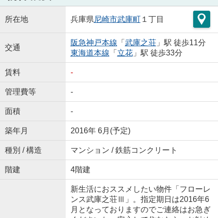
所在地
兵庫県
尼崎市
武庫町
１丁目
阪急神戸本線
「
武庫之荘
」駅 徒歩11分
交通
東海道本線
「
立花
」駅 徒歩33分
賃料
-
管理費等
-
面積
-
築年月
2016年 6月(予定)
種別 / 構造
マンション / 鉄筋コンクリート
階建
4階建
新生活におススメしたい物件「フローレ
ンス武庫之荘Ⅲ」。指定期日は2016年6
月となっておりますのでご連絡はお急ぎ