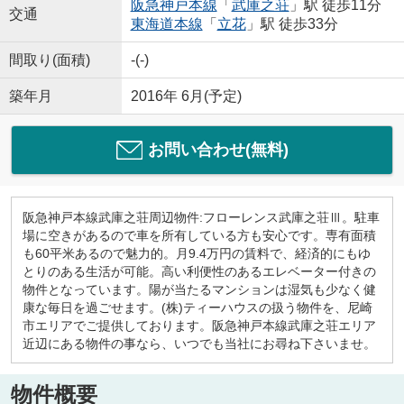
阪急神戸本線
「
武庫之荘
」駅 徒歩11分
交通
東海道本線
「
立花
」駅 徒歩33分
間取り(面積)
-(-)
築年月
2016年 6月(予定)
お問い合わせ(無料)
阪急神戸本線武庫之荘周辺物件:フローレンス武庫之荘Ⅲ。駐車
場に空きがあるので車を所有している方も安心です。専有面積
も60平米あるので魅力的。月9.4万円の賃料で、経済的にもゆ
とりのある生活が可能。高い利便性のあるエレベーター付きの
物件となっています。陽が当たるマンションは湿気も少なく健
康な毎日を過ごせます。(株)ティーハウスの扱う物件を、尼崎
市エリアでご提供しております。阪急神戸本線武庫之荘エリア
近辺にある物件の事なら、いつでも当社にお尋ね下さいませ。
物件概要