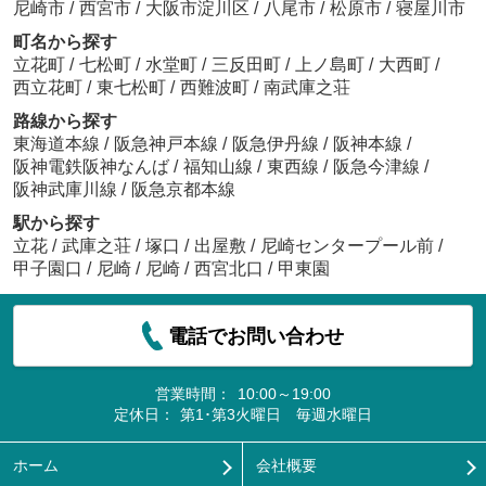
尼崎市
/
西宮市
/
大阪市淀川区
/
八尾市
/
松原市
/
寝屋川市
町名から探す
立花町
/
七松町
/
水堂町
/
三反田町
/
上ノ島町
/
大西町
/
西立花町
/
東七松町
/
西難波町
/
南武庫之荘
路線から探す
東海道本線
/
阪急神戸本線
/
阪急伊丹線
/
阪神本線
/
阪神電鉄阪神なんば
/
福知山線
/
東西線
/
阪急今津線
/
阪神武庫川線
/
阪急京都本線
駅から探す
立花
/
武庫之荘
/
塚口
/
出屋敷
/
尼崎センタープール前
/
甲子園口
/
尼崎
/
尼崎
/
西宮北口
/
甲東園
電話でお問い合わせ
営業時間：
10:00～19:00
定休日：
第1･第3火曜日 毎週水曜日
ホーム
会社概要