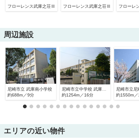
フローレンス武庫之荘Ⅲ
フローレンス武庫之荘Ⅲ
フローレ
周辺施設
尼崎市立 武庫南小学校
尼崎市立中学校 武庫中学校
尼崎市立尼
約688m／9分
約1254m／16分
約1550m／
エリアの近い物件