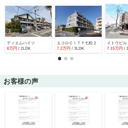
ティエムハイツ
エコロＣＩＴＹ七松２
イトウビル
8
万
円
/ 2LDK
7.2
万
円
/ 3LDK
7.15
万
円
/
お客様の声