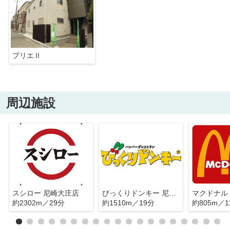
プリエⅡ
周辺施設
スシロー 尼崎大庄店
びっくりドンキー 尼崎西店
約2302m／29分
約1510m／19分
約805m／1