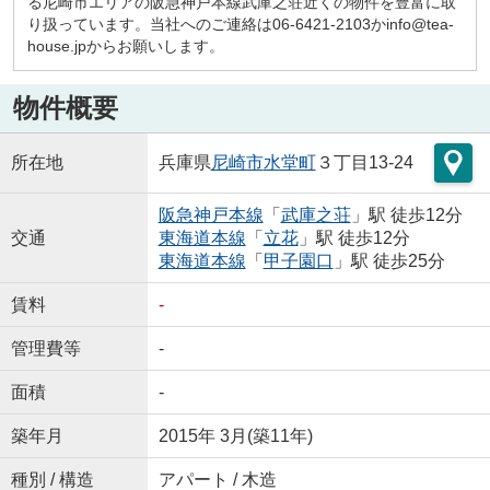
る尼崎市エリアの阪急神戸本線武庫之荘近くの物件を豊富に取
り扱っています。当社へのご連絡は06-6421-2103かinfo@tea-
house.jpからお願いします。
物件概要
所在地
兵庫県
尼崎市
水堂町
３丁目13-24
阪急神戸本線
「
武庫之荘
」駅 徒歩12分
交通
東海道本線
「
立花
」駅 徒歩12分
東海道本線
「
甲子園口
」駅 徒歩25分
賃料
-
管理費等
-
面積
-
築年月
2015年 3月(築11年)
種別 / 構造
アパート / 木造