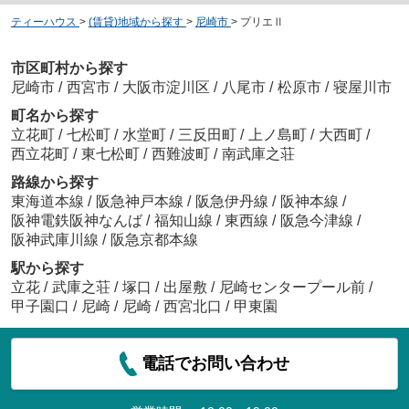
ティーハウス
>
(賃貸)地域から探す
>
尼崎市
>
プリエⅡ
市区町村から探す
尼崎市
/
西宮市
/
大阪市淀川区
/
八尾市
/
松原市
/
寝屋川市
町名から探す
立花町
/
七松町
/
水堂町
/
三反田町
/
上ノ島町
/
大西町
/
西立花町
/
東七松町
/
西難波町
/
南武庫之荘
路線から探す
東海道本線
/
阪急神戸本線
/
阪急伊丹線
/
阪神本線
/
阪神電鉄阪神なんば
/
福知山線
/
東西線
/
阪急今津線
/
阪神武庫川線
/
阪急京都本線
駅から探す
立花
/
武庫之荘
/
塚口
/
出屋敷
/
尼崎センタープール前
/
甲子園口
/
尼崎
/
尼崎
/
西宮北口
/
甲東園
電話でお問い合わせ