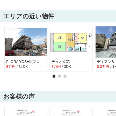
エリアの近い物件
FLORA YOSHII(フローラヨシイ)
デュオ立花
ディアンサ
8
万
円
/ 3LDK
8
万
円
/ 3DK
6.3
万
円
/ 1
お客様の声