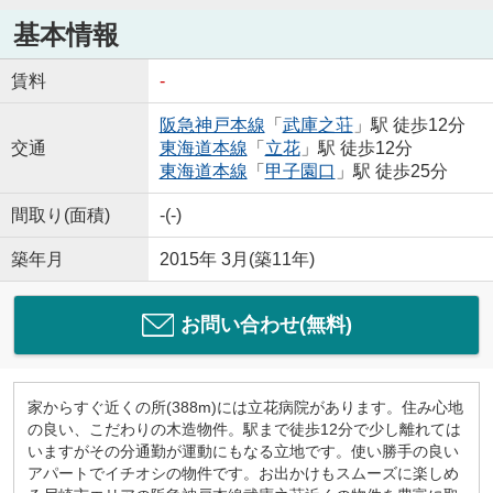
基本情報
賃料
-
阪急神戸本線
「
武庫之荘
」駅 徒歩12分
交通
東海道本線
「
立花
」駅 徒歩12分
東海道本線
「
甲子園口
」駅 徒歩25分
間取り(面積)
-(-)
築年月
2015年 3月(築11年)
お問い合わせ(無料)
家からすぐ近くの所(388m)には立花病院があります。住み心地
の良い、こだわりの木造物件。駅まで徒歩12分で少し離れては
いますがその分通勤が運動にもなる立地です。使い勝手の良い
アパートでイチオシの物件です。お出かけもスムーズに楽しめ