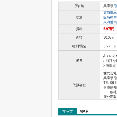
所在地
兵庫県
尼
東海道本
交通
阪急神戸
東海道本
賃料
5.9万円
面積
30.05㎡
種別/構造
アパート 
多くの方
備考
に好評な
と東海道
株式会社
兵庫県尼
TEL:06-6
取扱会社
兵庫県知事 
・一般社
産公正取
MAP
マップ