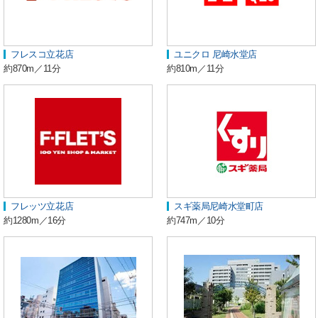
フレスコ立花店
ユニクロ 尼崎水堂店
約870m／11分
約810m／11分
フレッツ立花店
スギ薬局尼崎水堂町店
約1280m／16分
約747m／10分