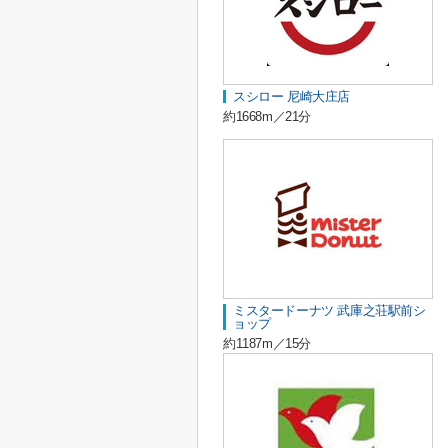
スシロー 尼崎大庄店
約1668m／21分
ミスタードーナツ 武庫之荘駅前シ
ョップ
約1187m／15分