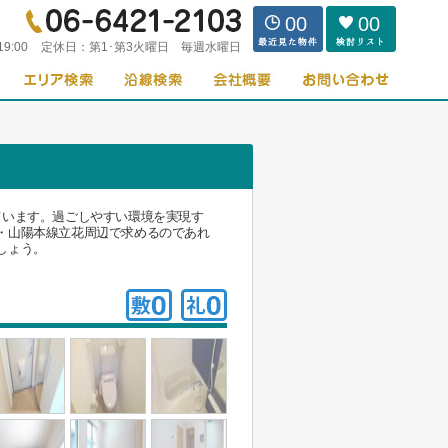
00
00
19:00
定休日：
第1･第3火曜日 毎週水曜日
ています。過ごしやすい環境を実現す
・山陽本線立花周辺で求めるのであれ
しょう。