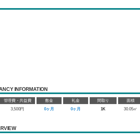
ANCY INFORMATION
管理費・共益費
敷金
礼金
間取り
面積
3,500円
0ヶ月
0ヶ月
1K
30.05㎡
RVIEW