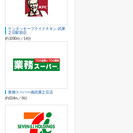
ケンタッキーフライドチキン 武庫
之荘駅前店
約1090m／14分
業務スーパー南武庫之荘店
約634m／8分