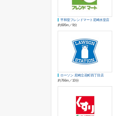
平和堂フレンドマート尼崎水堂店
約695m／9分
ローソン 尼崎立花町四丁目店
約766m／10分