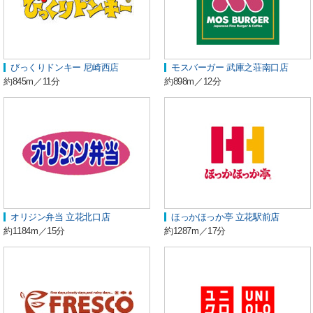
びっくりドンキー 尼崎西店
モスバーガー 武庫之荘南口店
約845m／11分
約898m／12分
オリジン弁当 立花北口店
ほっかほっか亭 立花駅前店
約1184m／15分
約1287m／17分