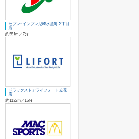
セブン−イレブン尼崎水堂町２丁目
店
約551m／7分
ドラックストアライフォート立花
店
約1122m／15分