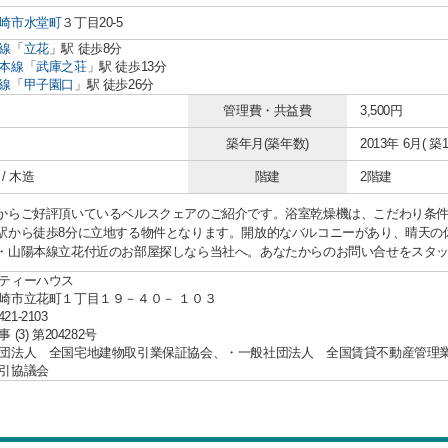
崎市
水堂町
３丁目20-5
線
「
立花
」駅 徒歩8分
本線
「
武庫之荘
」駅 徒歩13分
線
「
甲子園口
」駅 徒歩26分
管理費・共益費
3,500円
築年月(築年数)
2013年 6月( 築1
/ 木造
階建
2階建
からご好評頂いているベルスクェアのご紹介です。浴室乾燥機は、こだわり条
駅から徒歩8分に立地する物件となります。開放的なバルコニーがあり、晴天の
・山陽本線立花付近のお部屋探しなら当社へ。あなたからのお問い合せをスタ
ティーハウス
崎市立花町１丁目１９－４０－ １０３
421-2103
(3) 第204282号
団法人 全国宅地建物取引業保証協会、・一般社団法人 全国賃貸不動産管理
引協議会