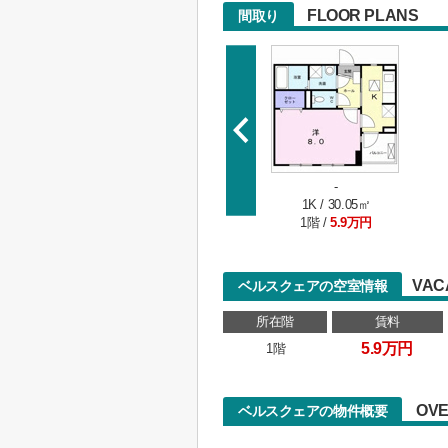
FLOOR PLANS
間取り
-
1K / 30.05㎡
1階 /
5.9万円
VAC
ベルスクェアの空室情報
所在階
賃料
5.9万円
1階
OVE
ベルスクェアの物件概要