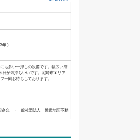
3年 )
件にも多い一押しの設備です。幅広い層
休日が気持ちいいです。尼崎市エリア
ッフ一同お待ちしております。
業協会、・一般社団法人 近畿地区不動