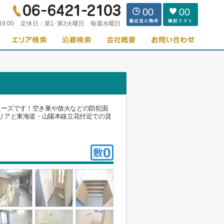
00
00
19:00
定休日：
第1･第3火曜日 毎週水曜日
ムーズです！空き巣や放火などの防犯面
リアと東海道・山陽本線立花付近での賃