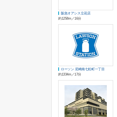
阪急オアシス立花店
約1258m／16分
ローソン 尼崎南七松町一丁目
約1334m／17分