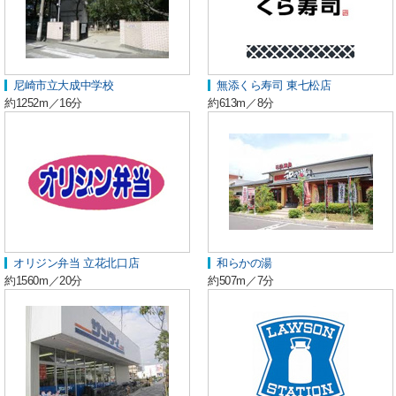
尼崎市立大成中学校
無添くら寿司 東七松店
約1252m／16分
約613m／8分
オリジン弁当 立花北口店
和らかの湯
約1560m／20分
約507m／7分