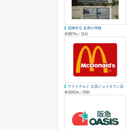
尼崎市立 名和小学校
約827m／11分
マクドナルド 立花ジョイタウン店
約1551m／20分