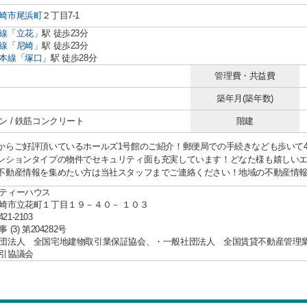
崎市
尾浜町
２丁目7-1
線
「
立花
」駅 徒歩23分
線
「
尼崎
」駅 徒歩23分
本線
「
塚口
」駅 徒歩28分
管理費・共益費
築年月(築年数)
ン / 鉄筋コンクリート
階建
からご好評頂いているホールズ1号館のご紹介！郵便局での手続きなども歩いて4
ンションタイプの物件でセキュリティ面も充実しています！どなた様も嬉しい
不動産情報を集めたい方は当社スタッフまでご連絡ください！地域の不動産情報をい
ティーハウス
崎市立花町１丁目１９－４０－ １０３
421-2103
(3) 第204282号
団法人 全国宅地建物取引業保証協会、・一般社団法人 全国賃貸不動産管理
引協議会