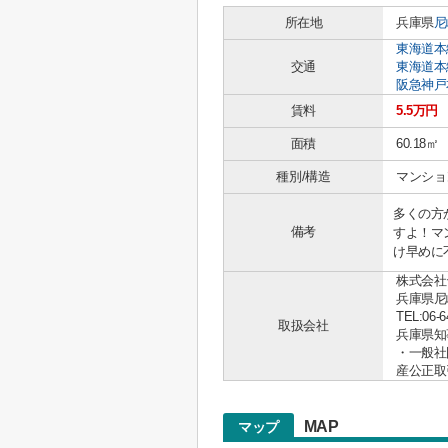
所在地
兵庫県
尼
東海道本
交通
東海道本
阪急神戸
賃料
5.5万円
面積
60.18㎡
種別/構造
マンショ
多くの方
備考
すよ！マ
け早めに
株式会社
兵庫県尼
TEL:06-6
取扱会社
兵庫県知事 
・一般社
産公正取
MAP
マップ