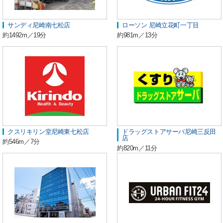
サンディ尼崎南七松店
ローソン 尼崎立花町一丁目
約1492m／19分
約981m／13分
クスリキリン堂尼崎東七松店
ドラッグストアサーバ尼崎三反田
店
約546m／7分
約820m／11分