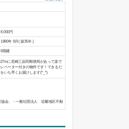
8,000円
1990年 9月( 築35年 )
6階建
27mに尼崎三反田郵便局があって楽で
エレベーター付きの物件です！できるだ
ち早くお届けします(^_^)
業協会、・一般社団法人 近畿地区不動