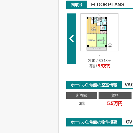
FLOOR PLANS
間取り
-
2DK / 60.18㎡
3階 /
5.5万円
VA
ホールズ1号館の空室情報
所在階
賃料
5.5万円
3階
OV
ホールズ1号館の物件概要