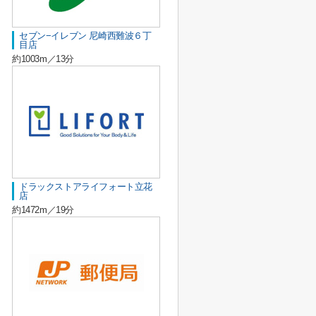
セブン−イレブン 尼崎西難波６丁
目店
約1003m／13分
ドラックストアライフォート立花
店
約1472m／19分