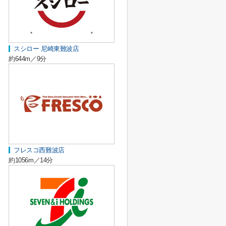
スシロー 尼崎東難波店
約644m／9分
フレスコ西難波店
約1056m／14分