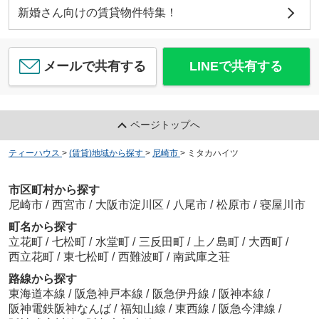
新婚さん向けの賃貸物件特集！
メールで共有する
LINEで共有する
ページトップへ
ティーハウス
>
(賃貸)地域から探す
>
尼崎市
>
ミタカハイツ
市区町村から探す
尼崎市
/
西宮市
/
大阪市淀川区
/
八尾市
/
松原市
/
寝屋川市
町名から探す
立花町
/
七松町
/
水堂町
/
三反田町
/
上ノ島町
/
大西町
/
西立花町
/
東七松町
/
西難波町
/
南武庫之荘
路線から探す
東海道本線
/
阪急神戸本線
/
阪急伊丹線
/
阪神本線
/
阪神電鉄阪神なんば
/
福知山線
/
東西線
/
阪急今津線
/