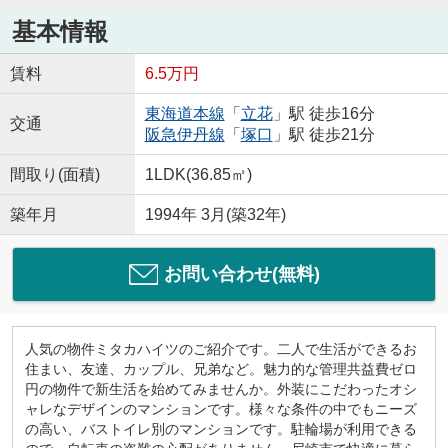
基本情報
賃料
6.5万円
東海道本線
「
立花
」駅 徒歩16分
交通
阪急伊丹線
「
塚口
」駅 徒歩21分
間取り(面積)
1LDK(36.85㎡)
築年月
1994年 3月(築32年)
お問い合わせ(無料)
人気の物件ミタカハイツのご紹介です。二人で生活ができるお
住まい、友達、カップル、兄弟など。魅力的な管理共益費ゼロ
円の物件で新生活を始めてみませんか。外装にこだわったオシ
ャレなデザインのマンションです。様々な条件の中でもニーズ
の高い、バストイレ別のマンションです。駐輪場が利用できる