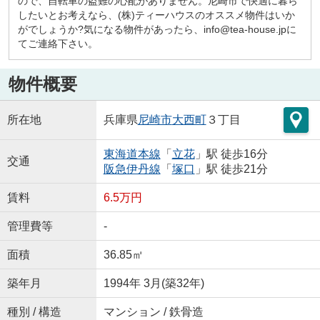
ので、自転車の盗難の心配がありません。尼崎市で快適に暮ら
したいとお考えなら、(株)ティーハウスのオススメ物件はいか
がでしょうか?気になる物件があったら、info@tea-house.jpに
てご連絡下さい。
物件概要
所在地
兵庫県
尼崎市
大西町
３丁目
東海道本線
「
立花
」駅 徒歩16分
交通
阪急伊丹線
「
塚口
」駅 徒歩21分
賃料
6.5万円
管理費等
-
面積
36.85㎡
築年月
1994年 3月(築32年)
種別 / 構造
マンション / 鉄骨造