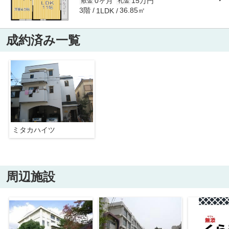
0ヶ月
15万円
敷金
礼金
3階
36.85㎡
1LDK
成約済み一覧
ミタカハイツ
周辺施設