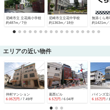
尼崎市立 立花南小学校
尼崎市立立花中学校
無添くら寿
約487m／7分
約1363m／18分
約1421m／
エリアの近い物件
仲村マンション
葛西ビル
パインズ立
6.05
万
円
/ 7.49坪
6.5
万
円
/ 6.04坪
6.15
万
円
/ 