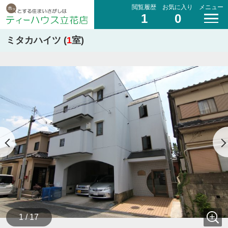
閲覧履歴
お気に入り
メニュー
1
0
ミタカハイツ (
1
室)
1 / 17