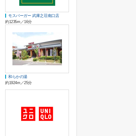
モスバーガー 武庫之荘南口店
約1235m／16分
和らかの湯
約1924m／25分