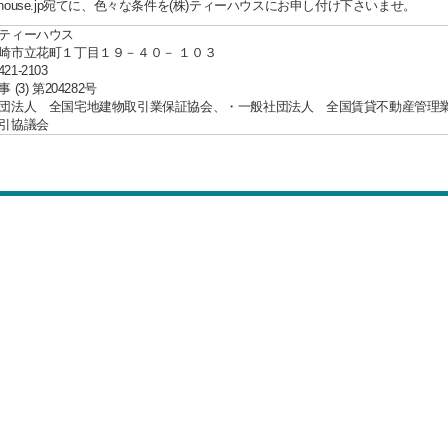
tea-house.jp宛てに、色々な条件を(株)ティーハウスにお申し付け下さいませ。
ティーハウス
崎市立花町１丁目１９－４０－ １０３
421-2103
(3) 第204282号
団法人 全国宅地建物取引業保証協会、・一般社団法人 全国賃貸不動産管理
引協議会