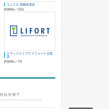
ユニクロ 尼崎水堂店
約934m／12分
ドラックストアライフォート立花
店
約520m／7分