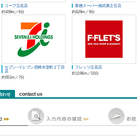
コープ立花店
業務スーパー南武庫之荘店
約438m／6分
約628m／8分
セブン−イレブン尼崎水堂町２丁目
フレッツ立花店
店
約1196m／15分
約551m／7分
contact us
合わせ