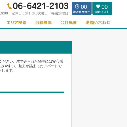
00
00
19:00
定休日：
第1･第3火曜日 毎週水曜日
覧ください。木で造られた物件には安心感
住みやすい、魅力が詰まったアパートで
いたします。