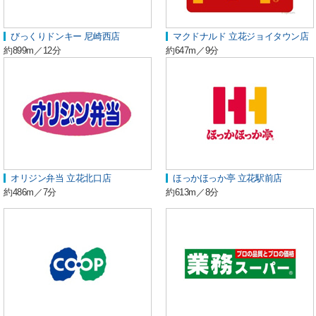
びっくりドンキー 尼崎西店
マクドナルド 立花ジョイタウン店
約899m／12分
約647m／9分
オリジン弁当 立花北口店
ほっかほっか亭 立花駅前店
約486m／7分
約613m／8分