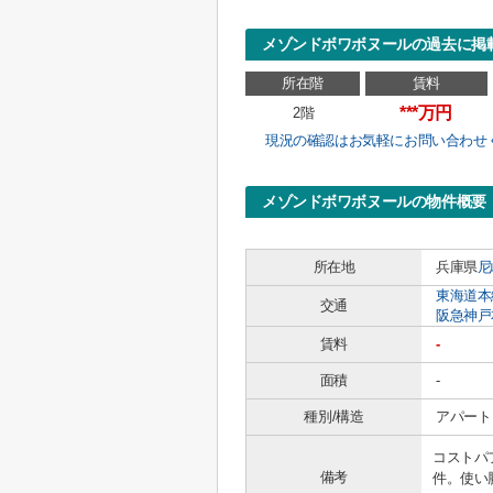
メゾンドボワボヌールの過去に掲
所在階
賃料
***万円
2階
現況の確認はお気軽にお問い合わせ
メゾンドボワボヌールの物件概要
所在地
兵庫県
尼
東海道本
交通
阪急神戸
賃料
-
面積
-
種別/構造
アパート 
コストパ
備考
件。使い