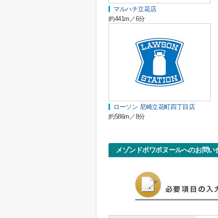
マルハチ立花店
約441m／6分
ローソン 尼崎立花町四丁目店
約586m／8分
メゾンドボワボヌールへのお問い