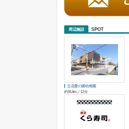
SPOT
周辺施設
立花愛の園幼稚園
約914m／12分