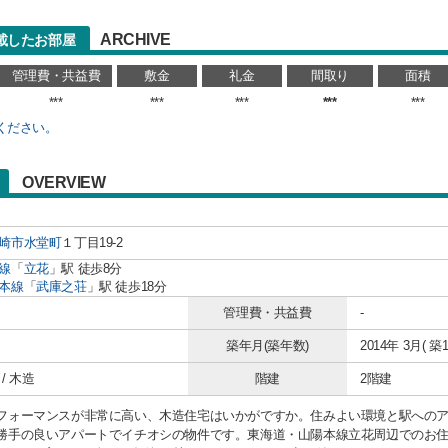
ARCHIVE
載したお部屋
管理費・共益費
敷金
礼金
間取り
面積
***
***
***
***
***
ください。
OVERVIEW
崎市
水堂町
１丁目19-2
線
「
立花
」駅 徒歩8分
本線
「
武庫之荘
」駅 徒歩18分
管理費・共益費
-
築年月(築年数)
2014年 3月( 築1
/ 木造
階建
2階建
フォーマンスが非常に高い、木造住宅はいかがですか。住みよい環境と駅へのア
勝手の良いアパートでイチオシの物件です。東海道・山陽本線立花周辺でのお