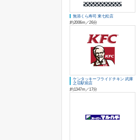
無添くら寿司 東七松店
約2006m／26分
ケンタッキーフライドチキン 武庫
之荘駅前店
約1347m／17分