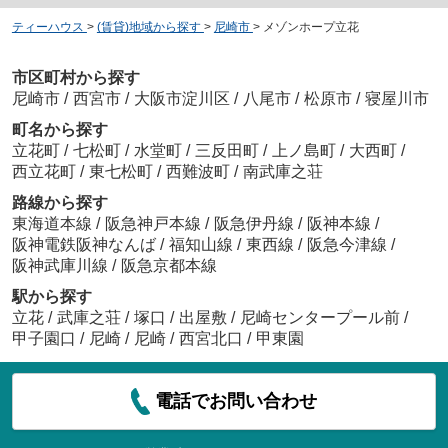
ティーハウス
>
(賃貸)地域から探す
>
尼崎市
>
メゾンホープ立花
市区町村から探す
尼崎市
/
西宮市
/
大阪市淀川区
/
八尾市
/
松原市
/
寝屋川市
町名から探す
立花町
/
七松町
/
水堂町
/
三反田町
/
上ノ島町
/
大西町
/
西立花町
/
東七松町
/
西難波町
/
南武庫之荘
路線から探す
東海道本線
/
阪急神戸本線
/
阪急伊丹線
/
阪神本線
/
阪神電鉄阪神なんば
/
福知山線
/
東西線
/
阪急今津線
/
阪神武庫川線
/
阪急京都本線
駅から探す
立花
/
武庫之荘
/
塚口
/
出屋敷
/
尼崎センタープール前
/
甲子園口
/
尼崎
/
尼崎
/
西宮北口
/
甲東園
電話でお問い合わせ