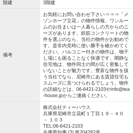
階建
3階建
お気軽にお問い合わせ下さい⇒⇒⇒「メ
ゾンホープ立花」の物件情報。ワンルー
ムのお住まいは一人暮らしの方からのニ
ーズがあります。鉄筋コンクリートの物
件を選ぶのなら、当社の物件がお勧めで
す。是非内見時に使い勝手を確かめてく
ださい。バルコニー付きの物件は、物干
備考
し場にも困ることなく快適です。閑静な
住宅地は、物件同士の間が広く密集して
いないことが魅力です。豊富な物件を扱
う当社でなら、尼崎市にある賃貸住宅も
スムーズに見つけられるでしょう。物件
の詳細などは、06-6421-2103やinfo@tea
-house.jpからご連絡ください。
株式会社ティーハウス
兵庫県尼崎市立花町１丁目１９－４０
－ １０３
TEL:06-6421-2103
兵庫県知事 (3) 第204282号