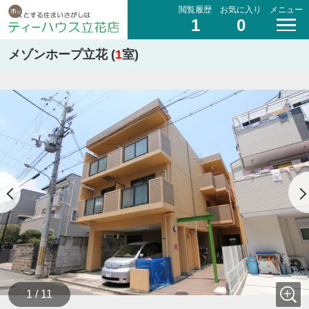
閲覧履歴
お気に入り
メニュー
1
0
メゾンホープ立花 (
1
室)
1 / 11