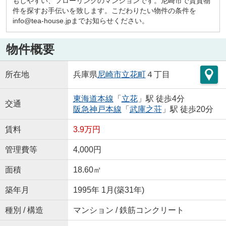
もしやすい、フローリングのマンションです。尼崎市で賃貸物
件を探すお手伝いを致します。こだわりたい物件の条件を
info@tea-house.jpまでお知らせください。
物件概要
所在地
兵庫県
尼崎市
立花町
４丁目
東海道本線
「
立花
」駅 徒歩4分
交通
阪急神戸本線
「
武庫之荘
」駅 徒歩20分
賃料
3.9万円
管理費等
4,000円
面積
18.60㎡
築年月
1995年 1月(築31年)
種別 / 構造
マンション / 鉄筋コンクリート