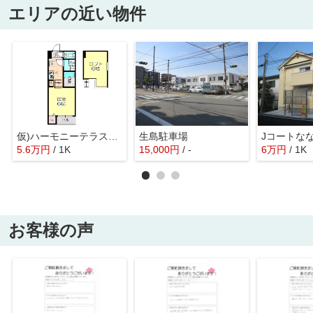
エリアの近い物件
仮)ハーモニーテラス西立花
生島駐車場
5.6
万
円
/ 1K
15,000
円
/ -
6
万
円
/ 1K
お客様の声