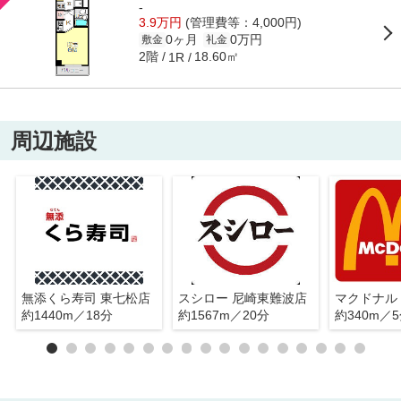
-
3.9万円
(管理費等：4,000円)
0ヶ月
0万円
敷金
礼金
2階
18.60㎡
1R
周辺施設
無添くら寿司 東七松店
スシロー 尼崎東難波店
約1440m／18分
約1567m／20分
約340m／