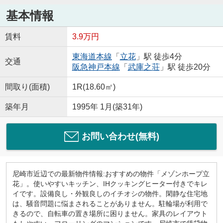
基本情報
賃料
3.9万円
東海道本線
「
立花
」駅 徒歩4分
交通
阪急神戸本線
「
武庫之荘
」駅 徒歩20分
間取り(面積)
1R(18.60㎡)
築年月
1995年 1月(築31年)
お問い合わせ(無料)
尼崎市近辺での最新物件情報:おすすめの物件「メゾンホープ立
花」。使いやすいキッチン、IHクッキングヒーター付きでキレ
イです。設備良し・外観良しのイチオシの物件。閑静な住宅地
は、騒音問題に悩まされることがありません。駐輪場が利用で
きるので、自転車の置き場所に困りません。家具のレイアウト