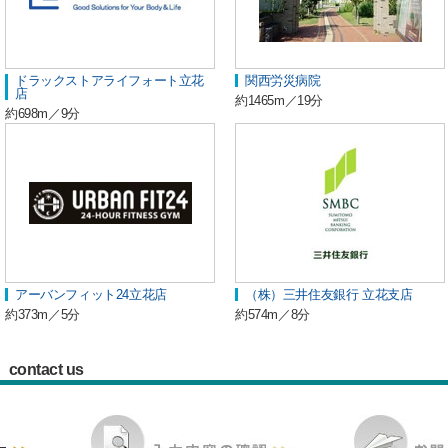
ドラックストアライフォート立花
関西労災病院
店
約1465m／19分
約698m／9分
アーバンフィット24立花店
（株）三井住友銀行 立花支店
約373m／5分
約574m／8分
contact us