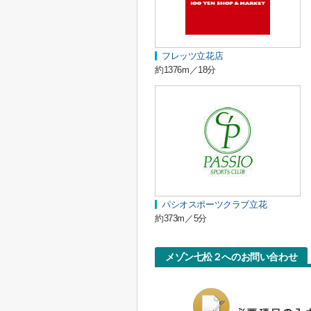
フレッツ立花店
約1376m／18分
パシオスポーツクラブ立花
約373m／5分
メゾン七松２へのお問い合わせ