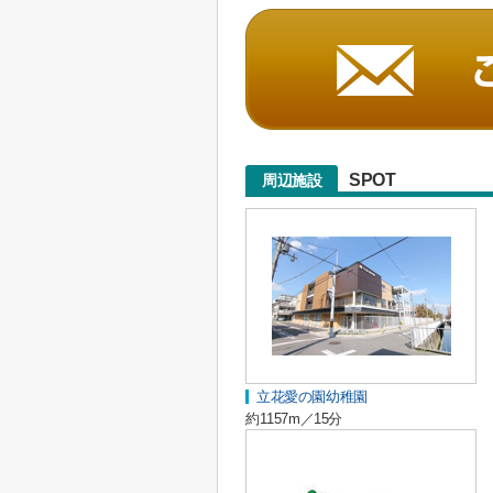
SPOT
周辺施設
立花愛の園幼稚園
約1157m／15分