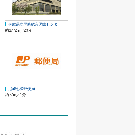
兵庫県立尼崎総合医療センター
約1772m／23分
尼崎七松郵便局
約77m／1分