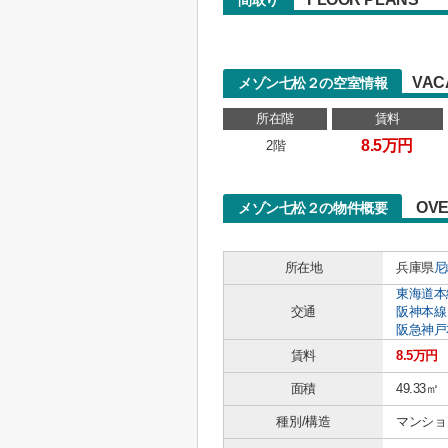
間取り
VAC
メゾン七松２の空室情報
所在階
賃料
8.5万円
2階
OVE
メゾン七松２の物件概要
所在地
兵庫県
尼
東海道本
交通
阪神本線
阪急神戸
賃料
8.5万円
面積
49.33㎡
種別/構造
マンション