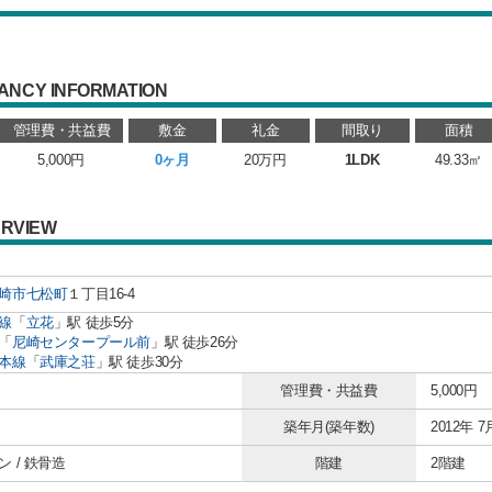
ANCY INFORMATION
管理費・共益費
敷金
礼金
間取り
面積
5,000円
0ヶ月
20万円
1LDK
49.33㎡
RVIEW
崎市
七松町
１丁目16-4
線
「
立花
」駅 徒歩5分
「
尼崎センタープール前
」駅 徒歩26分
本線
「
武庫之荘
」駅 徒歩30分
管理費・共益費
5,000円
築年月(築年数)
2012年 7
 / 鉄骨造
階建
2階建