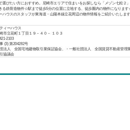
で選びたい方におすすめ。尼崎市エリアで住まいをお探しなら「メゾン七松２
きる鉄骨造物件☆駅まで徒歩5分の位置に立地する、徒歩圏内の物件になります
ーハウスのスタッフが東海道・山陽本線立花周辺の物件情報をご紹介いたしま
ティーハウス
崎市立花町１丁目１９－４０－ １０３
421-2103
(3) 第204282号
団法人 全国宅地建物取引業保証協会、・一般社団法人 全国賃貸不動産管理
引協議会