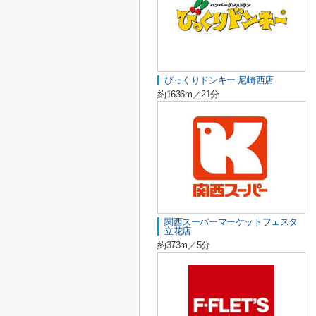
びっくりドンキー 尼崎西店
約1636m／21分
関西スーパーマーケットフェスタ
立花店
約373m／5分