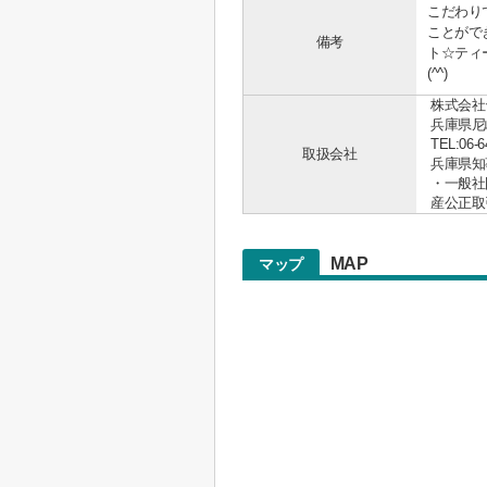
こだわり
ことがで
備考
ト☆ティ
(^^)
株式会社
兵庫県尼
TEL:06-6
取扱会社
兵庫県知事 
・一般社
産公正取
MAP
マップ