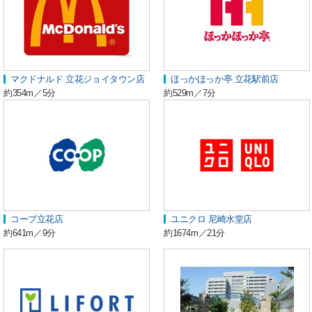
マクドナルド 立花ジョイタウン店
ほっかほっか亭 立花駅前店
約354m／5分
約529m／7分
コープ立花店
ユニクロ 尼崎水堂店
約641m／9分
約1674m／21分