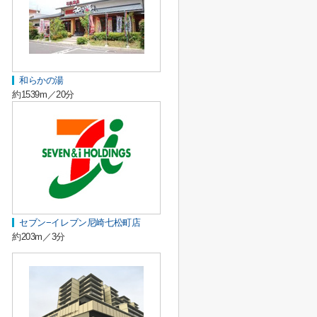
和らかの湯
約1539m／20分
セブン−イレブン尼崎七松町店
約203m／3分