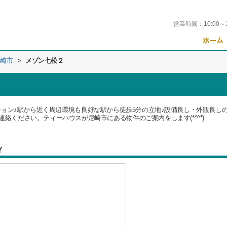
営業時間：
10:00～
崎市
>
メゾン七松２
ョン♪駅から近く周辺環境も良好な駅から徒歩5分の立地♪設備良し・外観良し
use.jpまでご連絡ください。ティーハウスが尼崎市にある物件のご案内をします(*^^*)
Y