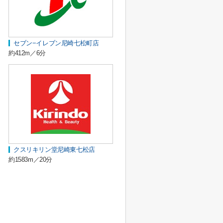
セブン−イレブン尼崎七松町店
約412m／6分
クスリキリン堂尼崎東七松店
約1583m／20分