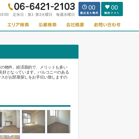
00
00
19:00
定休日：
第1･第3火曜日 毎週水曜日
円の物件。経済面的で、メリットも多い
良好となっています。バルコニーのある
ウスがお部屋探しをお手伝い致しますの