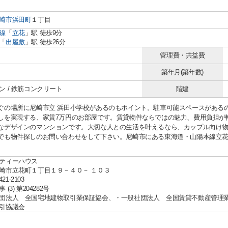
崎市
浜田町
１丁目
線
「
立花
」駅 徒歩9分
「
出屋敷
」駅 徒歩26分
管理費・共益費
築年月(築年数)
ン / 鉄筋コンクリート
階建
ぐの場所に尼崎市立 浜田小学校があるのもポイント。駐車可能スペースがある
しを実現する、家賃7万円のお部屋です。賃貸物件ならではの魅力、費用負担が
なデザインのマンションです。大切な人との生活を叶えるなら、カップル向け物件はいか
でも物件探しのお問い合わせをして下さい。尼崎市にある東海道・山陽本線立花
。
ティーハウス
崎市立花町１丁目１９－４０－ １０３
421-2103
(3) 第204282号
団法人 全国宅地建物取引業保証協会、・一般社団法人 全国賃貸不動産管理
引協議会