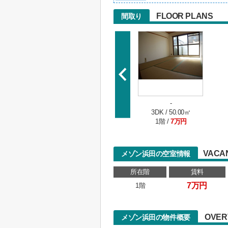
FLOOR PLANS
間取り
-
3DK / 50.00㎡
1階 /
7万円
VACA
メゾン浜田の空室情報
所在階
賃料
7万円
1階
OVER
メゾン浜田の物件概要