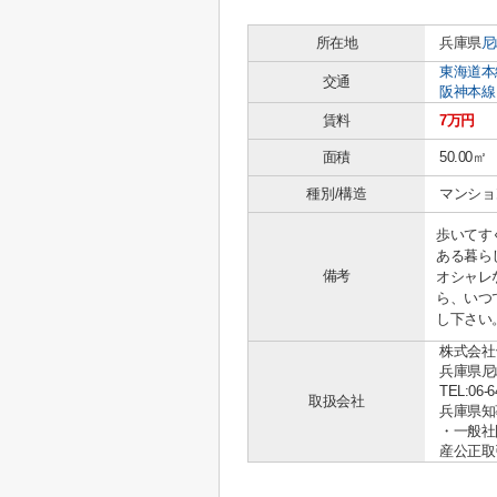
所在地
兵庫県
尼
東海道本
交通
阪神本線
賃料
7万円
面積
50.00㎡
種別/構造
マンショ
歩いてす
ある暮ら
備考
オシャレ
ら、いつ
し下さい
株式会社
兵庫県尼
TEL:06-6
取扱会社
兵庫県知事 
・一般社
産公正取