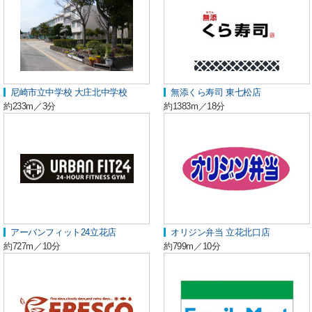
尼崎市立中学校 大庄北中学校
無添くら寿司 東七松店
約233m／3分
約1383m／18分
アーバンフィット24立花店
オリジン弁当 立花北口店
約727m／10分
約799m／10分