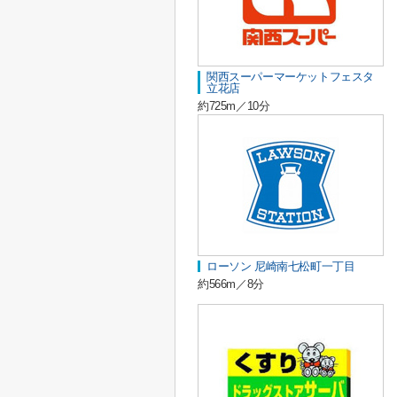
関西スーパーマーケットフェスタ
立花店
約725m／10分
ローソン 尼崎南七松町一丁目
約566m／8分