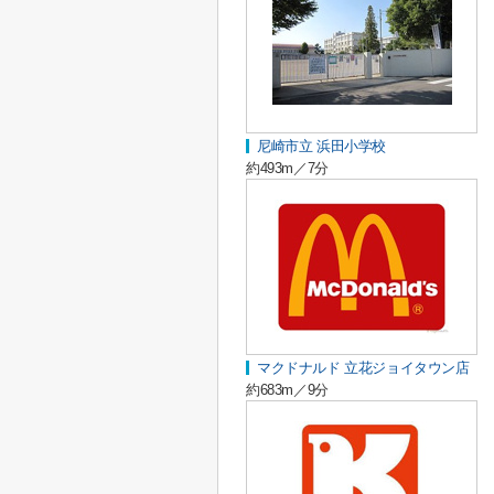
尼崎市立 浜田小学校
約493m／7分
マクドナルド 立花ジョイタウン店
約683m／9分