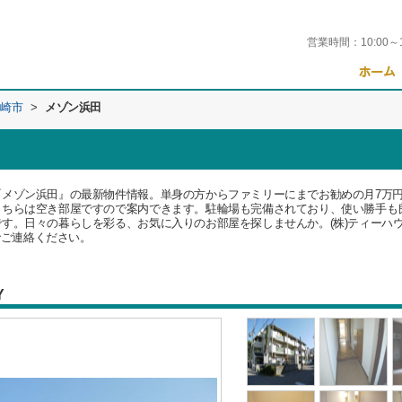
営業時間：
10:00～
崎市
>
メゾン浜田
『メゾン浜田』の最新物件情報。単身の方からファミリーにまでお勧めの月7万
こちらは空き部屋ですので案内できます。駐輪場も完備されており、使い勝手も
す。日々の暮らしを彩る、お気に入りのお部屋を探しませんか。(株)ティーハ
e.jpまでご連絡ください。
Y