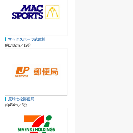
マックスポーツ武庫川
約1482m／19分
尼崎七松郵便局
約464m／6分