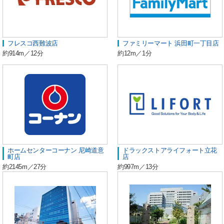
フレスコ西難波店
ファミリーマート 浜田町一丁目店
約914m／12分
約12m／1分
ホームセンターコーナン 尼崎道意
ドラックストアライフォート立花
町店
店
約2145m／27分
約997m／13分