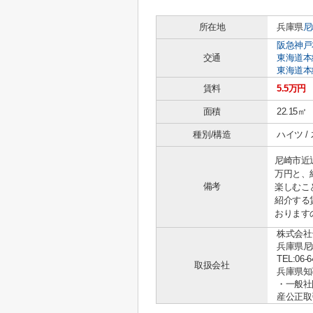
所在地
兵庫県
尼
阪急神戸
交通
東海道本
東海道本
賃料
5.5万円
面積
22.15㎡
種別/構造
ハイツ /
尼崎市近
万円と、
備考
楽しむこ
紹介する
おります
株式会社
兵庫県尼
TEL:06-6
取扱会社
兵庫県知事 
・一般社
産公正取