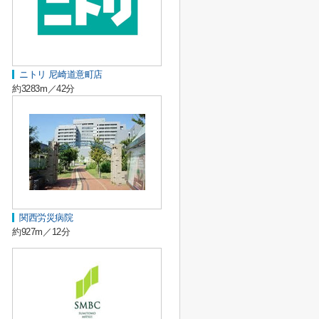
ニトリ 尼崎道意町店
約3283m／42分
関西労災病院
約927m／12分