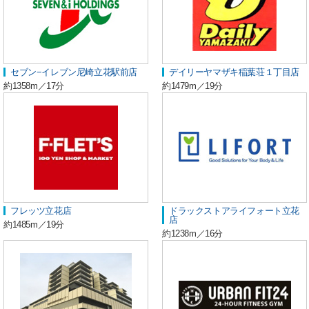
セブン−イレブン尼崎立花駅前店
デイリーヤマザキ稲葉荘１丁目店
約1358m／17分
約1479m／19分
フレッツ立花店
ドラックストアライフォート立花
店
約1485m／19分
約1238m／16分