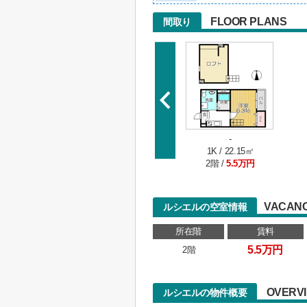
FLOOR PLANS
間取り
-
1K / 22.15㎡
2階 /
5.5万円
VACANC
ルシエルの空室情報
所在階
賃料
5.5万円
2階
OVERV
ルシエルの物件概要