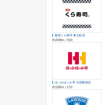
無添くら寿司 東七松店
約2439m／31分
ほっかほっか亭 立花駅前店
約1282m／17分