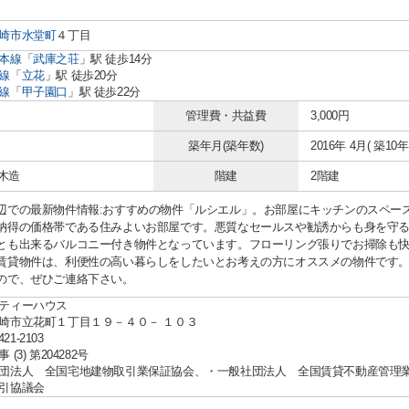
崎市
水堂町
４丁目
本線
「
武庫之荘
」駅 徒歩14分
線
「
立花
」駅 徒歩20分
線
「
甲子園口
」駅 徒歩22分
管理費・共益費
3,000円
築年月(築年数)
2016年 4月( 築10年 
 木造
階建
2階建
辺での最新物件情報:おすすめの物件「ルシエル」。お部屋にキッチンのスペース
納得の価格帯である住みよいお部屋です。悪質なセールスや勧誘からも身を守る
とも出来るバルコニー付き物件となっています。フローリング張りでお掃除も
賃貸物件は、利便性の高い暮らしをしたいとお考えの方にオススメの物件です
ので、ぜひご連絡下さい。
ティーハウス
崎市立花町１丁目１９－４０－ １０３
421-2103
(3) 第204282号
団法人 全国宅地建物取引業保証協会、・一般社団法人 全国賃貸不動産管理
引協議会