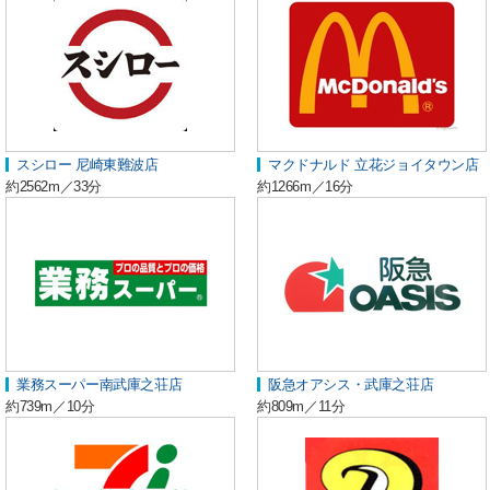
スシロー 尼崎東難波店
マクドナルド 立花ジョイタウン店
約2562m／33分
約1266m／16分
業務スーパー南武庫之荘店
阪急オアシス・武庫之荘店
約739m／10分
約809m／11分