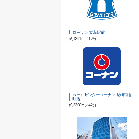
ローソン 立花駅前
約1281m／17分
ホームセンターコーナン 尼崎道意
町店
約3300m／42分