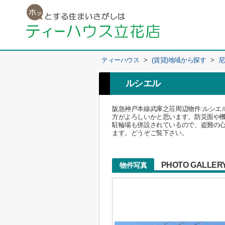
ティーハウス
>
(賃貸)地域から探す
>
尼
ルシエル
阪急神戸本線武庫之荘周辺物件:ルシエ
方がよろしいかと思います。防災面や
駐輪場も併設されているので、盗難の心
ます。どうぞご覧下さい。
PHOTO GALLER
物件写真