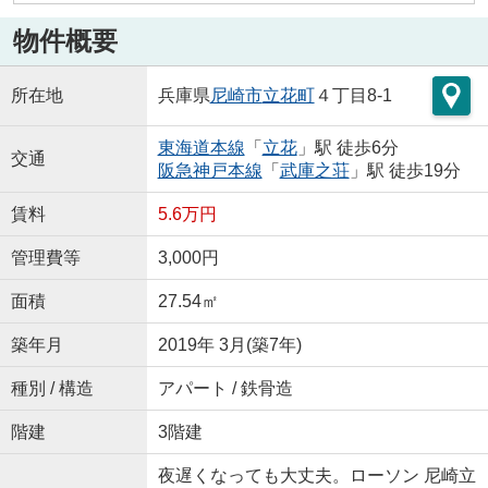
物件概要
所在地
兵庫県
尼崎市
立花町
４丁目8-1
東海道本線
「
立花
」駅 徒歩6分
交通
阪急神戸本線
「
武庫之荘
」駅 徒歩19分
賃料
5.6万円
管理費等
3,000円
面積
27.54㎡
築年月
2019年 3月(築7年)
種別 / 構造
アパート / 鉄骨造
階建
3階建
夜遅くなっても大丈夫。ローソン 尼崎立