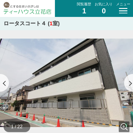
閲覧履歴
お気に入り
メニュー
1
0
ロータスコート４ (
1
室)
1 / 22