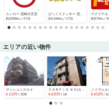
スシロー 尼崎大庄店
びっくりドンキー 尼崎西店
約2098m／27分
約1346m／17分
約578m／
エリアの近い物件
マンションスカイ
ＣＡＲＰＩＯ ８５(カルビオ８５)
ノイヴェル
5.1
万
円
/ 2DK
5.6
万
円
/ 1K
6.6
万
円
/ 1