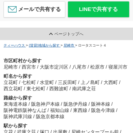
メールで共有する
LINEで共有する
ページトップへ
ティーハウス
>
(賃貸)地域から探す
>
尼崎市
>
ロータスコート４
市区町村から探す
尼崎市
/
西宮市
/
大阪市淀川区
/
八尾市
/
松原市
/
寝屋川市
町名から探す
立花町
/
七松町
/
水堂町
/
三反田町
/
上ノ島町
/
大西町
/
西立花町
/
東七松町
/
西難波町
/
南武庫之荘
路線から探す
東海道本線
/
阪急神戸本線
/
阪急伊丹線
/
阪神本線
/
阪神電鉄阪神なんば
/
福知山線
/
東西線
/
阪急今津線
/
阪神武庫川線
/
阪急京都本線
駅から探す
立花
/
武庫之荘
/
塚口
/
出屋敷
/
尼崎センタープール前
/