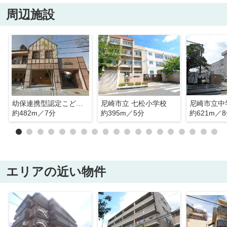
周辺施設
幼保連携型認定こども園七松幼稚園
尼崎市立 七松小学校
約482m／7分
約395m／5分
約621m／
エリアの近い物件