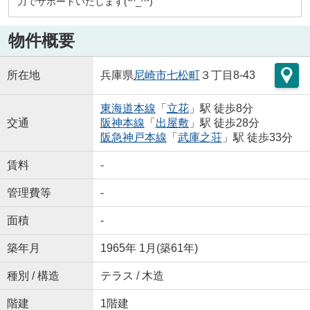
力でサポートいたします(*^_^*)
物件概要
所在地
兵庫県
尼崎市
七松町
３丁目8-43
東海道本線
「
立花
」駅 徒歩8分
交通
阪神本線
「
出屋敷
」駅 徒歩28分
阪急神戸本線
「
武庫之荘
」駅 徒歩33分
賃料
-
管理費等
-
面積
-
築年月
1965年 1月(築61年)
種別 / 構造
テラス / 木造
階建
1階建