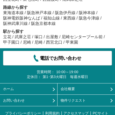
路線から探す
東海道本線
/
阪急神戸本線
/
阪急伊丹線
/
阪神本線
/
阪神電鉄阪神なんば
/
福知山線
/
東西線
/
阪急今津線
/
阪神武庫川線
/
阪急京都本線
駅から探す
立花
/
武庫之荘
/
塚口
/
出屋敷
/
尼崎センタープール前
/
甲子園口
/
尼崎
/
尼崎
/
西宮北口
/
甲東園
電話でお問い合わせ
営業時間：
10:00～19:00
定休日：
第1･第3火曜日 毎週水曜日
ホーム
会社概要
お問い合わせ
物件リクエスト
プライバシーポリシー
利用規約
アクセスマップ
PCサイト