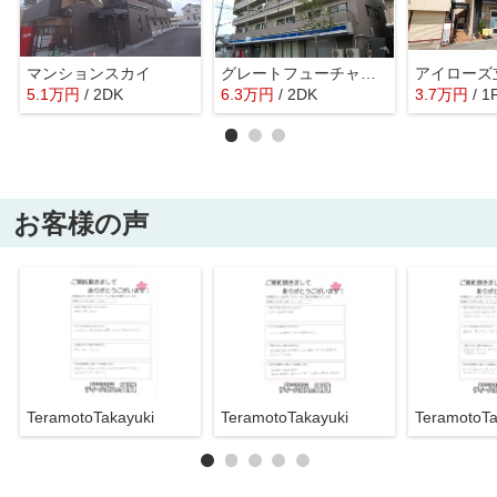
マンションスカイ
グレートフューチャーパート1
アイローズ
5.1
万
円
/ 2DK
6.3
万
円
/ 2DK
3.7
万
円
/ 1
お客様の声
TeramotoTakayuki
TeramotoTakayuki
TeramotoTa