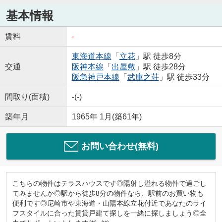
基本情報
賃料
-
東海道本線
「
立花
」駅 徒歩8分
交通
阪神本線
「
出屋敷
」駅 徒歩28分
阪急神戸本線
「
武庫之荘
」駅 徒歩33分
間取り(面積)
-(-)
築年月
1965年 1月(築61年)
お問い合わせ(無料)
こちらの物件はテラスハウスです◎陽射し溢れる物件で過ごし
てみませんか◎駅から徒歩8分の物件なら、駅前のお買い物も
便利です◎尼崎市や東海道・山陽本線立花付近であなたのライ
フスタイルに合った賃貸戸建て探しを一緒に探しましょう◎全