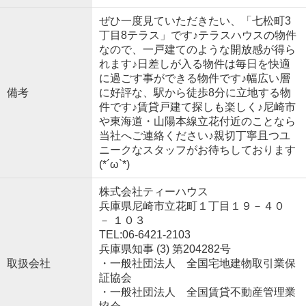
ぜひ一度見ていただきたい、「七松町3
丁目8テラス」です♪テラスハウスの物件
なので、一戸建てのような開放感が得ら
れます♪日差しが入る物件は毎日を快適
に過ごす事ができる物件です♪幅広い層
備考
に好評な、駅から徒歩8分に立地する物
件です♪賃貸戸建て探しも楽しく♪尼崎市
や東海道・山陽本線立花付近のことなら
当社へご連絡ください♪親切丁寧且つユ
ニークなスタッフがお待ちしております
(*´ω`*)
株式会社ティーハウス
兵庫県尼崎市立花町１丁目１９－４０
－ １０３
TEL:06-6421-2103
兵庫県知事 (3) 第204282号
取扱会社
・一般社団法人 全国宅地建物取引業保
証協会
・一般社団法人 全国賃貸不動産管理業