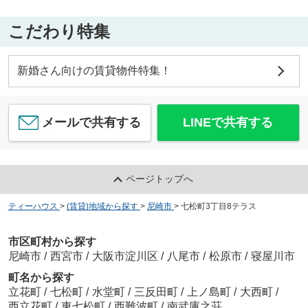
こだわり特集
新婚さん向けの賃貸物件特集！
メールで共有する
LINEで共有する
ページトップへ
ティーハウス
>
(賃貸)地域から探す
>
尼崎市
>
七松町3丁目8テラス
市区町村から探す
尼崎市
/
西宮市
/
大阪市淀川区
/
八尾市
/
松原市
/
寝屋川市
町名から探す
立花町
/
七松町
/
水堂町
/
三反田町
/
上ノ島町
/
大西町
/
西立花町
/
東七松町
/
西難波町
/
南武庫之荘