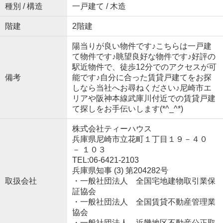
種別 / 構造
一戸建て / 木造
階建
2階建
陽当りが良い物件です♪こちらは一戸建
て物件です♪眺望良好な物件です♪好評の
駅近物件で、徒歩12分でのアクセスが可
備考
能です♪自分に合った賃貸戸建てをお探
しなら当社へお尋ねください♪尼崎市エ
リアや阪神本線武庫川付近での賃貸戸建
て探しをお手伝いします(*^_^*)
株式会社ティーハウス
兵庫県尼崎市立花町１丁目１９－４０
－ １０３
TEL:06-6421-2103
兵庫県知事 (3) 第204282号
取扱会社
・一般社団法人 全国宅地建物取引業保
証協会
・一般社団法人 全国賃貸不動産管理業
協会
・一般社団法人 近畿地区不動産公正取