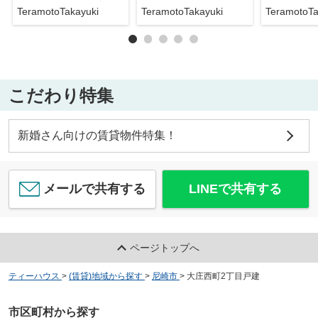
TeramotoTakayuki
TeramotoTakayuki
TeramotoTa
こだわり特集
新婚さん向けの賃貸物件特集！
メールで共有する
LINEで共有する
ページトップへ
ティーハウス
>
(賃貸)地域から探す
>
尼崎市
>
大庄西町2丁目戸建
市区町村から探す