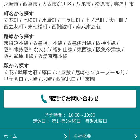
尼崎市
/
西宮市
/
大阪市淀川区
/
八尾市
/
松原市
/
寝屋川市
町名から探す
立花町
/
七松町
/
水堂町
/
三反田町
/
上ノ島町
/
大西町
/
西立花町
/
東七松町
/
西難波町
/
南武庫之荘
路線から探す
東海道本線
/
阪急神戸本線
/
阪急伊丹線
/
阪神本線
/
阪神電鉄阪神なんば
/
福知山線
/
東西線
/
阪急今津線
/
阪神武庫川線
/
阪急京都本線
駅から探す
立花
/
武庫之荘
/
塚口
/
出屋敷
/
尼崎センタープール前
/
甲子園口
/
尼崎
/
尼崎
/
西宮北口
/
甲東園
電話でお問い合わせ
営業時間：
10:00～19:00
定休日：
第1･第3火曜日 毎週水曜日
ホーム
会社概要