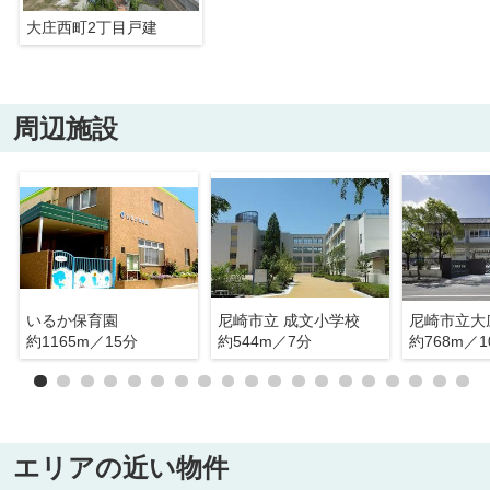
大庄西町2丁目戸建
周辺施設
いるか保育園
尼崎市立 成文小学校
尼崎市立大
約1165m／15分
約544m／7分
約768m／1
エリアの近い物件