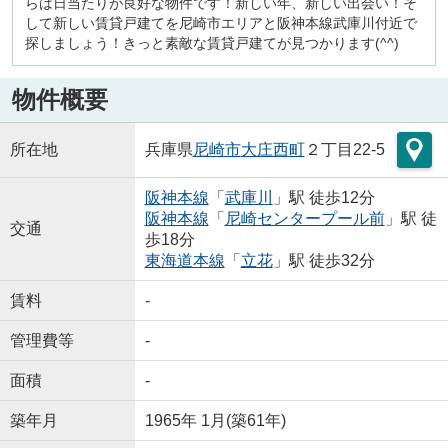
らは日当たりが良好な物件です！新しい年、新しい出会い！そ
して新しい賃貸戸建てを尼崎市エリアと阪神本線武庫川付近で
探しましょう！きっと素敵な賃貸戸建てが見つかります(^^)
物件概要
所在地
兵庫県
尼崎市
大庄西町
２丁目22-5
阪神本線
「
武庫川
」駅 徒歩12分
阪神本線
「
尼崎センタープール前
」駅 徒
交通
歩18分
東海道本線
「
立花
」駅 徒歩32分
賃料
-
管理費等
-
面積
-
築年月
1965年 1月(築61年)