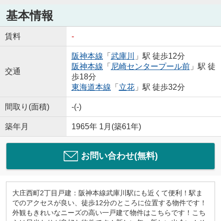
基本情報
賃料
-
阪神本線
「
武庫川
」駅 徒歩12分
阪神本線
「
尼崎センタープール前
」駅 徒
交通
歩18分
東海道本線
「
立花
」駅 徒歩32分
間取り(面積)
-(-)
築年月
1965年 1月(築61年)
お問い合わせ(無料)
大庄西町2丁目戸建：阪神本線武庫川駅にも近くて便利！駅ま
でのアクセスが良い、徒歩12分のところに位置する物件です！
外観もきれいなニーズの高い一戸建て物件はこちらです！こち