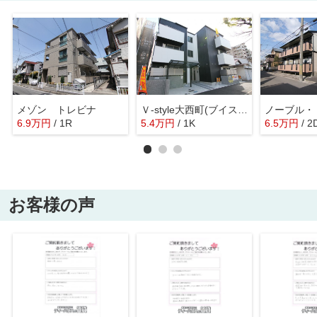
メゾン トレビナ
Ｖ-style大西町(ブイスタイル大西町)
ノーブル・
6.9
万
円
/ 1R
5.4
万
円
/ 1K
6.5
万
円
/ 2
お客様の声