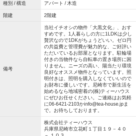
種別 / 構造
アパート / 木造
階建
2階建
当社イチオシの物件「大黒文化」、おす
すめです。1人暮らしの方に1LDKは少し
贅沢なので1DKがちょうどいい。ゼロ円
の共益費と管理費が魅力的な、ご好評い
ただいているお部屋となります。駐輪場
付きの当物件なら自転車の置き場所に困
りません。ニーズの高い、陽当たり環境
備考
良好なオススメ物件となっています。照
明付きは、照明を購入しなくていいので
お財布に優しいです。尼崎市で新生活を
始めるなら地域密着の(株)ティーハウス
にぜひお任せください。ご連絡はお気軽
に06-6421-2103かinfo@tea-house.jpま
で。お待ちしております。
株式会社ティーハウス
兵庫県尼崎市立花町１丁目１９－４０
－ １０３