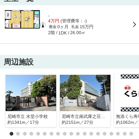
-
4万円
(管理費等：-)
0ヶ月
15万円
敷金
礼金
2階
26.00㎡
1DK
周辺施設
尼崎市立 水堂小学校
尼崎市立南武庫之荘中学校
無添くら寿
約1341m／17分
約2151m／27分
約1062m／