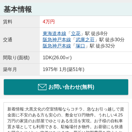
基本情報
賃料
4万円
東海道本線
「
立花
」駅 徒歩8分
交通
阪急神戸本線
「
武庫之荘
」駅 徒歩30分
阪急神戸本線
「
塚口
」駅 徒歩32分
間取り(面積)
1DK(26.00㎡)
築年月
1975年 1月(築51年)
お問い合わせ(無料)
新着情報:大黒文化の空室情報ならコチラ。急なお引っ越しで資
金面に不安のある方も安心の、敷金ゼロ円物件。うれしい4.25
万円の家賃のお部屋でゆとりある生活を実現。お子様の自転車
置き場としても利用できる、駐輪場付き物件。お昼寝にも快適