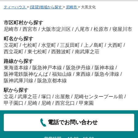
ティーハウス
>
(賃貸)地域から探す
>
尼崎市
>
大黒文化
市区町村から探す
尼崎市
/
西宮市
/
大阪市淀川区
/
八尾市
/
松原市
/
寝屋川市
町名から探す
立花町
/
七松町
/
水堂町
/
三反田町
/
上ノ島町
/
大西町
/
西立花町
/
東七松町
/
西難波町
/
南武庫之荘
路線から探す
東海道本線
/
阪急神戸本線
/
阪急伊丹線
/
阪神本線
/
阪神電鉄阪神なんば
/
福知山線
/
東西線
/
阪急今津線
/
阪神武庫川線
/
阪急京都本線
駅から探す
立花
/
武庫之荘
/
塚口
/
出屋敷
/
尼崎センタープール前
/
甲子園口
/
尼崎
/
尼崎
/
西宮北口
/
甲東園
電話でお問い合わせ