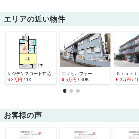
エリアの近い物件
レジデンスコート立花
エクセルフォー
6.2
万
円
/ 1K
6.5
万
円
/ 3DK
6.2
万
円
/ 1
お客様の声