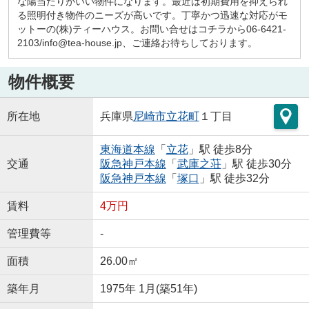
な陽当たりがいい物件になります。最近は初期費用を抑えられ
る照明付き物件のニーズが高いです。丁寧かつ迅速な対応がモ
ットーの(株)ティーハウス。お問い合せはコチラから06-6421-
2103/info@tea-house.jp、ご連絡お待ちしております。
物件概要
所在地
兵庫県
尼崎市
立花町
１丁目
東海道本線
「
立花
」駅 徒歩8分
交通
阪急神戸本線
「
武庫之荘
」駅 徒歩30分
阪急神戸本線
「
塚口
」駅 徒歩32分
賃料
4万円
管理費等
-
面積
26.00㎡
築年月
1975年 1月(築51年)